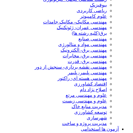
بیوفیزیک
ریاضی کاربردی
علوم کامپیوتر
مهندسی مکانیک- مکانیک جامدات
مهندسی عمران- ژئوتکنیک
برق(کلیه رشته ها)
مهندسی صنایع
مهندسی مواد و متالورژی
مهندسی برق- الکترونیک
مهندسی برق- مخابرات
مهندسی برق- قدرت
مهندسی نقشه برداری- سنجش از دور
مهندسی پلیمر- پلیمر
مهندسی هسته ای- راکتور
اقتصاد کشاورزی
اصلاح نژاد دام
علوم و مهندسی مرتع
علوم و مهندسی زیست
مدیریت منابع خاک
توسعه کشاورزی
شهرسازی
مدیریت پروژه و ساخت
آزمون ها استخدامی