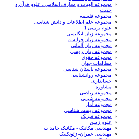
مجموعه الهیات و معارف اسلامی ـ علوم قرآن و
حدیث
مجموعه فلسفه
مجموعه علم اطلاعات و دانش شناسی
علوم تربیتی 1
مجموعه زبان انگلیسی
مجموعه زبان فرانسه
مجموعه زبان آلمانی
مجموعه زبان روسی
مجموعه حقوق
مطالعات جهان
مجموعه باستان شناسی
مجموعه روانشناسی
حسابداری
مشاوره
مجموعه ریاضی
مجموعه شیمی
مجموعه آمار
مجموعه زیست شناسی
مجموعه فیزیک
علوم زمین
مهندسی مکانیک - مکانیک جامدات
مهندسی عمران- ژئوتکنیک