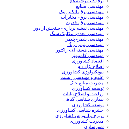
برق(کلیه رشته ها)
مهندسی صنایع
مهندسی برق- الکترونیک
مهندسی برق- مخابرات
مهندسی برق- قدرت
مهندسی نقشه برداری- سنجش از دور
مهندسی معدن- مکانیک سنگ
مهندسی پلیمر- پلیمر
مهندسی پلیمر- رنگ
مهندسی هسته ای- راکتور
مهندسی کامپیوتر
اقتصاد کشاورزی
اصلاح نژاد دام
بیوتکنولوژی کشاورزی
علوم و مهندسی زیست
مدیریت منابع خاک
توسعه کشاورزی
زراعت و اصلاح نباتات
بیماری شناسی گیاهی
توسعه کشاورزی
حشره شناسی کشاورزی
ترویج و آموزش کشاورزی
مدیریت کشاورزی
شهرسازی