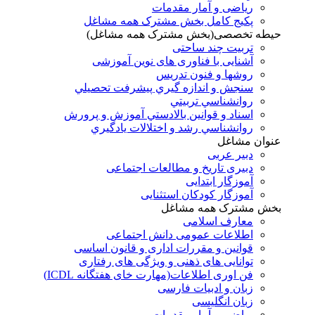
ریاضی و آمار مقدمات
پکیج کامل بخش مشترک همه مشاغل
حیطه تخصصی(بخش مشترک همه مشاغل)
تربیت چند ساحتی
آشنایی با فناوری های نوین آموزشی
روشها و فنون تدريس
سنجش و اندازه گيري پيشرفت تحصيلي
روانشناسي تربيتي
اسناد و قوانين بالادستي آموزش و پرورش
روانشناسي رشد و اختلالات يادگيري
عنوان مشاغل
دبير عربی
دبیری تاریخ و مطالعات اجتماعی
آموزگار ابتدایی
آموزگار کودکان استثنایی
بخش مشترک همه مشاغل
معارف اسلامی
اطلاعات عمومی دانش اجتماعی
قوانین و مقررات اداری و قانون اساسی
توانایی های ذهنی و ویژگی های رفتاری
فن اوری اطلاعات(مهارت خای هفتگانه ICDL)
زبان و ادبیات فارسی
زبان انگلیسی
ریاضی و آمار مقدمات