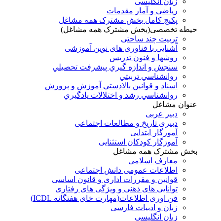
زبان انگلیسی
ریاضی و آمار مقدمات
پکیج کامل بخش مشترک همه مشاغل
حیطه تخصصی(بخش مشترک همه مشاغل)
تربیت چند ساحتی
آشنایی با فناوری های نوین آموزشی
روشها و فنون تدريس
سنجش و اندازه گيري پيشرفت تحصيلي
روانشناسي تربيتي
اسناد و قوانين بالادستي آموزش و پرورش
روانشناسي رشد و اختلالات يادگيري
عنوان مشاغل
دبير عربی
دبیری تاریخ و مطالعات اجتماعی
آموزگار ابتدایی
آموزگار کودکان استثنایی
بخش مشترک همه مشاغل
معارف اسلامی
اطلاعات عمومی دانش اجتماعی
قوانین و مقررات اداری و قانون اساسی
توانایی های ذهنی و ویژگی های رفتاری
فن اوری اطلاعات(مهارت خای هفتگانه ICDL)
زبان و ادبیات فارسی
زبان انگلیسی