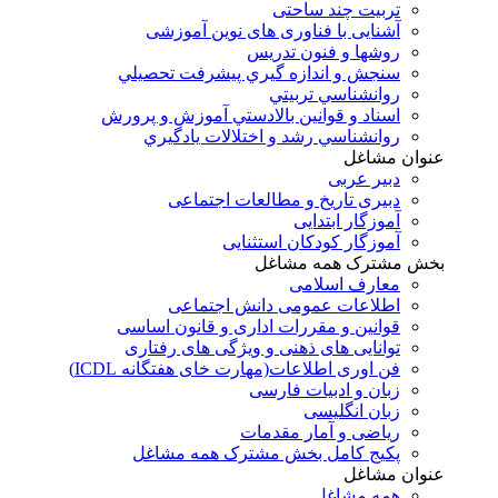
تربیت چند ساحتی
آشنایی با فناوری های نوین آموزشی
روشها و فنون تدريس
سنجش و اندازه گيري پيشرفت تحصيلي
روانشناسي تربيتي
اسناد و قوانين بالادستي آموزش و پرورش
روانشناسي رشد و اختلالات يادگيري
عنوان مشاغل
دبير عربی
دبیری تاریخ و مطالعات اجتماعی
آموزگار ابتدایی
آموزگار کودکان استثنایی
بخش مشترک همه مشاغل
معارف اسلامی
اطلاعات عمومی دانش اجتماعی
قوانین و مقررات اداری و قانون اساسی
توانایی های ذهنی و ویژگی های رفتاری
فن اوری اطلاعات(مهارت خای هفتگانه ICDL)
زبان و ادبیات فارسی
زبان انگلیسی
ریاضی و آمار مقدمات
پکیج کامل بخش مشترک همه مشاغل
عنوان مشاغل
همه مشاغل