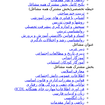
پکیج کامل بخش مشترک همه مشاغل
حیطه تخصصی(بخش مشترک همه مشاغل)
تربیت چند ساحتی
آشنایی با فناوری های نوین آموزشی
روشها و فنون تدريس
سنجش و اندازه گيري پيشرفت تحصيلي
روانشناسي تربيتي
اسناد و قوانين بالادستي آموزش و پرورش
روانشناسي رشد و اختلالات يادگيري
عنوان مشاغل
دبير عربی
دبیری تاریخ و مطالعات اجتماعی
آموزگار ابتدایی
آموزگار کودکان استثنایی
بخش مشترک همه مشاغل
معارف اسلامی
اطلاعات عمومی دانش اجتماعی
قوانین و مقررات اداری و قانون اساسی
توانایی های ذهنی و ویژگی های رفتاری
فن اوری اطلاعات(مهارت خای هفتگانه ICDL)
زبان و ادبیات فارسی
زبان انگلیسی
ریاضی و آمار مقدمات