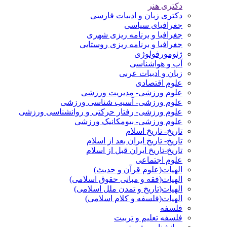
دکتری هنر
دکتری زبان و ادبیات فارسی
جغرافیای سیاسی
جغرافیا و برنامه ریزی شهری
جغرافیا و برنامه ریزی روستایی
ژئومورفولوژی
آب و هواشناسی
زبان و ادبیات عربی
علوم اقتصادی
علوم ورزشی- مدیریت ورزشی
علوم ورزشی- آسیب شناسی ورزشی
علوم ورزشی- رفتار حرکتی و روانشناسی ورزشی
علوم ورزشی- بیومکانیک ورزشی
تاریخ- تاریخ اسلام
تاریخ- تاریخ ایران بعد از اسلام
تاریخ-تاریخ ایران قبل از اسلام
علوم اجتماعی
الهیات(علوم قرآن و حدیث)
الهیات(فقه و مبانی حقوق اسلامی)
الهیات(تاریخ و تمدن ملل اسلامی)
الهیات(فلسفه و کلام اسلامی)
فلسفه
فلسفه تعلیم و تربیت