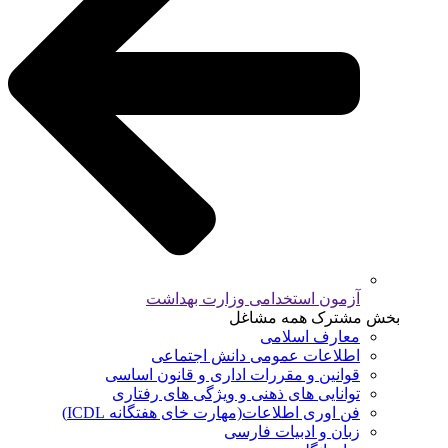
آزمون استخدامی وزارت بهداشت
بخش مشترک همه مشاغل
معارف اسلامی
اطلاعات عمومی دانش اجتماعی
قوانین و مقررات اداری و قانون اساسی
توانایی های ذهنی و ویژگی های رفتاری
فن اوری اطلاعات(مهارت خای هفتگانه ICDL)
زبان و ادبیات فارسی