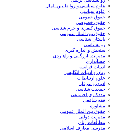
روانشناسی تربیتی
علوم سیاسی و روابط بین الملل
علوم سیاسی
حقوق عمومی
حقوق خصوصی
حقوق کیفری و جرم شناسی
حقوق بین الملل عمومی
باستان شناسی
روانشناسی
سنجش و اندازه گیری
مدیریت بازرگانی و راهبردی
حسابداری
ادبیات فرانسه
زبان و ادبیات انگلیسی
علوم ارتباطات
ادیان و عرفان
جمعیت شناسی
مددکاری اجتماعی
فقه شافعی
مشاوره
حقوق بین الملل عمومی
مدیریت دولتی
مطالعات زنان
مدرسی معارف اسلامی