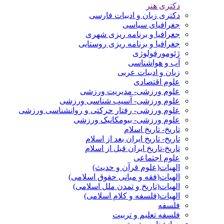
دکتری هنر
دکتری زبان و ادبیات فارسی
جغرافیای سیاسی
جغرافیا و برنامه ریزی شهری
جغرافیا و برنامه ریزی روستایی
ژئومورفولوژی
آب و هواشناسی
زبان و ادبیات عربی
علوم اقتصادی
علوم ورزشی- مدیریت ورزشی
علوم ورزشی- آسیب شناسی ورزشی
علوم ورزشی- رفتار حرکتی و روانشناسی ورزشی
علوم ورزشی- بیومکانیک ورزشی
تاریخ- تاریخ اسلام
تاریخ- تاریخ ایران بعد از اسلام
تاریخ-تاریخ ایران قبل از اسلام
علوم اجتماعی
الهیات(علوم قرآن و حدیث)
الهیات(فقه و مبانی حقوق اسلامی)
الهیات(تاریخ و تمدن ملل اسلامی)
الهیات(فلسفه و کلام اسلامی)
فلسفه
فلسفه تعلیم و تربیت