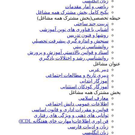
زبان انگلیسی
ریاضی و آمار مقدمات
پکیج کامل بخش مشترک همه مشاغل
حیطه تخصصی(بخش مشترک همه مشاغل)
تربیت چند ساحتی
آشنایی با فناوری های نوین آموزشی
روشها و فنون تدريس
سنجش و اندازه گيري پيشرفت تحصيلي
روانشناسي تربيتي
اسناد و قوانين بالادستي آموزش و پرورش
روانشناسي رشد و اختلالات يادگيري
عنوان مشاغل
دبير عربی
دبیری تاریخ و مطالعات اجتماعی
آموزگار ابتدایی
آموزگار کودکان استثنایی
بخش مشترک همه مشاغل
معارف اسلامی
اطلاعات عمومی دانش اجتماعی
قوانین و مقررات اداری و قانون اساسی
توانایی های ذهنی و ویژگی های رفتاری
فن اوری اطلاعات(مهارت خای هفتگانه ICDL)
زبان و ادبیات فارسی
زبان انگلیسی