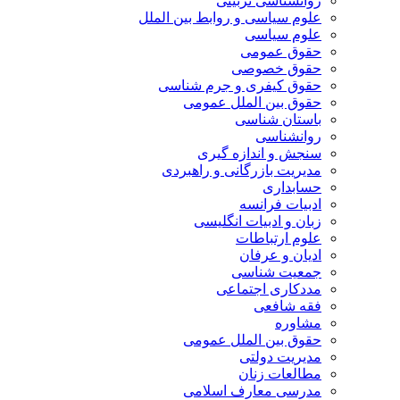
روانشناسی تربیتی
علوم سیاسی و روابط بین الملل
علوم سیاسی
حقوق عمومی
حقوق خصوصی
حقوق کیفری و جرم شناسی
حقوق بین الملل عمومی
باستان شناسی
روانشناسی
سنجش و اندازه گیری
مدیریت بازرگانی و راهبردی
حسابداری
ادبیات فرانسه
زبان و ادبیات انگلیسی
علوم ارتباطات
ادیان و عرفان
جمعیت شناسی
مددکاری اجتماعی
فقه شافعی
مشاوره
حقوق بین الملل عمومی
مدیریت دولتی
مطالعات زنان
مدرسی معارف اسلامی