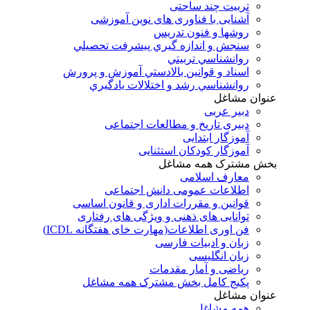
تربیت چند ساحتی
آشنایی با فناوری های نوین آموزشی
روشها و فنون تدريس
سنجش و اندازه گيري پيشرفت تحصيلي
روانشناسي تربيتي
اسناد و قوانين بالادستي آموزش و پرورش
روانشناسي رشد و اختلالات يادگيري
عنوان مشاغل
دبير عربی
دبیری تاریخ و مطالعات اجتماعی
آموزگار ابتدایی
آموزگار کودکان استثنایی
بخش مشترک همه مشاغل
معارف اسلامی
اطلاعات عمومی دانش اجتماعی
قوانین و مقررات اداری و قانون اساسی
توانایی های ذهنی و ویژگی های رفتاری
فن اوری اطلاعات(مهارت خای هفتگانه ICDL)
زبان و ادبیات فارسی
زبان انگلیسی
ریاضی و آمار مقدمات
پکیج کامل بخش مشترک همه مشاغل
عنوان مشاغل
همه مشاغل