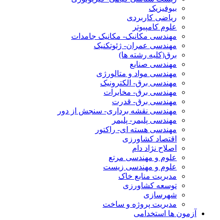
بیوفیزیک
ریاضی کاربردی
علوم کامپیوتر
مهندسی مکانیک- مکانیک جامدات
مهندسی عمران- ژئوتکنیک
برق(کلیه رشته ها)
مهندسی صنایع
مهندسی مواد و متالورژی
مهندسی برق- الکترونیک
مهندسی برق- مخابرات
مهندسی برق- قدرت
مهندسی نقشه برداری- سنجش از دور
مهندسی پلیمر- پلیمر
مهندسی هسته ای- راکتور
اقتصاد کشاورزی
اصلاح نژاد دام
علوم و مهندسی مرتع
علوم و مهندسی زیست
مدیریت منابع خاک
توسعه کشاورزی
شهرسازی
مدیریت پروژه و ساخت
آزمون ها استخدامی