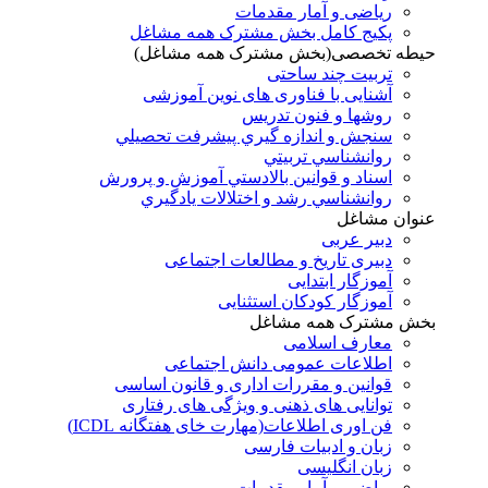
ریاضی و آمار مقدمات
پکیج کامل بخش مشترک همه مشاغل
حیطه تخصصی(بخش مشترک همه مشاغل)
تربیت چند ساحتی
آشنایی با فناوری های نوین آموزشی
روشها و فنون تدريس
سنجش و اندازه گيري پيشرفت تحصيلي
روانشناسي تربيتي
اسناد و قوانين بالادستي آموزش و پرورش
روانشناسي رشد و اختلالات يادگيري
عنوان مشاغل
دبير عربی
دبیری تاریخ و مطالعات اجتماعی
آموزگار ابتدایی
آموزگار کودکان استثنایی
بخش مشترک همه مشاغل
معارف اسلامی
اطلاعات عمومی دانش اجتماعی
قوانین و مقررات اداری و قانون اساسی
توانایی های ذهنی و ویژگی های رفتاری
فن اوری اطلاعات(مهارت خای هفتگانه ICDL)
زبان و ادبیات فارسی
زبان انگلیسی
ریاضی و آمار مقدمات