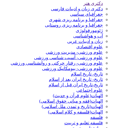
دکتری هنر
دکتری زبان و ادبیات فارسی
جغرافیای سیاسی
جغرافیا و برنامه ریزی شهری
جغرافیا و برنامه ریزی روستایی
ژئومورفولوژی
آب و هواشناسی
زبان و ادبیات عربی
علوم اقتصادی
علوم ورزشی- مدیریت ورزشی
علوم ورزشی- آسیب شناسی ورزشی
علوم ورزشی- رفتار حرکتی و روانشناسی ورزشی
علوم ورزشی- بیومکانیک ورزشی
تاریخ- تاریخ اسلام
تاریخ- تاریخ ایران بعد از اسلام
تاریخ-تاریخ ایران قبل از اسلام
علوم اجتماعی
الهیات(علوم قرآن و حدیث)
الهیات(فقه و مبانی حقوق اسلامی)
الهیات(تاریخ و تمدن ملل اسلامی)
الهیات(فلسفه و کلام اسلامی)
فلسفه
فلسفه تعلیم و تربیت