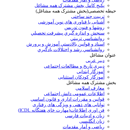
پکیج کامل بخش مشترک همه مشاغل
حیطه تخصصی(بخش مشترک همه مشاغل)
تربیت چند ساحتی
آشنایی با فناوری های نوین آموزشی
روشها و فنون تدريس
سنجش و اندازه گيري پيشرفت تحصيلي
روانشناسي تربيتي
اسناد و قوانين بالادستي آموزش و پرورش
روانشناسي رشد و اختلالات يادگيري
عنوان مشاغل
دبير عربی
دبیری تاریخ و مطالعات اجتماعی
آموزگار ابتدایی
آموزگار کودکان استثنایی
بخش مشترک همه مشاغل
معارف اسلامی
اطلاعات عمومی دانش اجتماعی
قوانین و مقررات اداری و قانون اساسی
توانایی های ذهنی و ویژگی های رفتاری
فن اوری اطلاعات(مهارت خای هفتگانه ICDL)
زبان و ادبیات فارسی
زبان انگلیسی
ریاضی و آمار مقدمات