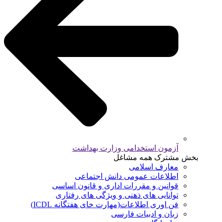
آزمون استخدامی وزارت بهداشت
بخش مشترک همه مشاغل
معارف اسلامی
اطلاعات عمومی دانش اجتماعی
قوانین و مقررات اداری و قانون اساسی
توانایی های ذهنی و ویژگی های رفتاری
فن اوری اطلاعات(مهارت خای هفتگانه ICDL)
زبان و ادبیات فارسی