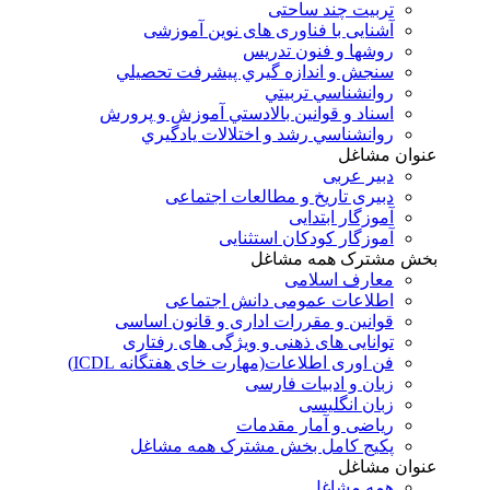
تربیت چند ساحتی
آشنایی با فناوری های نوین آموزشی
روشها و فنون تدريس
سنجش و اندازه گيري پيشرفت تحصيلي
روانشناسي تربيتي
اسناد و قوانين بالادستي آموزش و پرورش
روانشناسي رشد و اختلالات يادگيري
عنوان مشاغل
دبير عربی
دبیری تاریخ و مطالعات اجتماعی
آموزگار ابتدایی
آموزگار کودکان استثنایی
بخش مشترک همه مشاغل
معارف اسلامی
اطلاعات عمومی دانش اجتماعی
قوانین و مقررات اداری و قانون اساسی
توانایی های ذهنی و ویژگی های رفتاری
فن اوری اطلاعات(مهارت خای هفتگانه ICDL)
زبان و ادبیات فارسی
زبان انگلیسی
ریاضی و آمار مقدمات
پکیج کامل بخش مشترک همه مشاغل
عنوان مشاغل
همه مشاغل