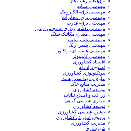
برق(کلیه رشته ها)
مهندسی صنایع
مهندسی برق- الکترونیک
مهندسی برق- مخابرات
مهندسی برق- قدرت
مهندسی نقشه برداری- سنجش از دور
مهندسی معدن- مکانیک سنگ
مهندسی پلیمر- پلیمر
مهندسی پلیمر- رنگ
مهندسی هسته ای- راکتور
مهندسی کامپیوتر
اقتصاد کشاورزی
اصلاح نژاد دام
بیوتکنولوژی کشاورزی
علوم و مهندسی زیست
مدیریت منابع خاک
توسعه کشاورزی
زراعت و اصلاح نباتات
بیماری شناسی گیاهی
توسعه کشاورزی
حشره شناسی کشاورزی
ترویج و آموزش کشاورزی
مدیریت کشاورزی
شهرسازی