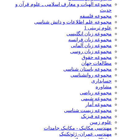
مجموعه الهیات و معارف اسلامی ـ علوم قرآن و
حدیث
مجموعه فلسفه
مجموعه علم اطلاعات و دانش شناسی
علوم تربیتی 1
مجموعه زبان انگلیسی
مجموعه زبان فرانسه
مجموعه زبان آلمانی
مجموعه زبان روسی
مجموعه حقوق
مطالعات جهان
مجموعه باستان شناسی
مجموعه روانشناسی
حسابداری
مشاوره
مجموعه ریاضی
مجموعه شیمی
مجموعه آمار
مجموعه زیست شناسی
مجموعه فیزیک
علوم زمین
مهندسی مکانیک - مکانیک جامدات
مهندسی عمران- ژئوتکنیک