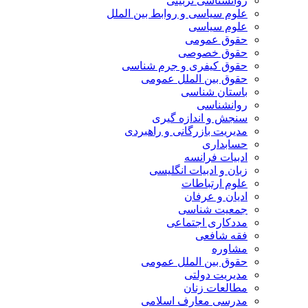
روانشناسی تربیتی
علوم سیاسی و روابط بین الملل
علوم سیاسی
حقوق عمومی
حقوق خصوصی
حقوق کیفری و جرم شناسی
حقوق بین الملل عمومی
باستان شناسی
روانشناسی
سنجش و اندازه گیری
مدیریت بازرگانی و راهبردی
حسابداری
ادبیات فرانسه
زبان و ادبیات انگلیسی
علوم ارتباطات
ادیان و عرفان
جمعیت شناسی
مددکاری اجتماعی
فقه شافعی
مشاوره
حقوق بین الملل عمومی
مدیریت دولتی
مطالعات زنان
مدرسی معارف اسلامی