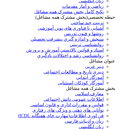
زبان انگلیسی
ریاضی و آمار مقدمات
پکیج کامل بخش مشترک همه مشاغل
حیطه تخصصی(بخش مشترک همه مشاغل)
تربیت چند ساحتی
آشنایی با فناوری های نوین آموزشی
روشها و فنون تدريس
سنجش و اندازه گيري پيشرفت تحصيلي
روانشناسي تربيتي
اسناد و قوانين بالادستي آموزش و پرورش
روانشناسي رشد و اختلالات يادگيري
عنوان مشاغل
دبير عربی
دبیری تاریخ و مطالعات اجتماعی
آموزگار ابتدایی
آموزگار کودکان استثنایی
بخش مشترک همه مشاغل
معارف اسلامی
اطلاعات عمومی دانش اجتماعی
قوانین و مقررات اداری و قانون اساسی
توانایی های ذهنی و ویژگی های رفتاری
فن اوری اطلاعات(مهارت خای هفتگانه ICDL)
زبان و ادبیات فارسی
زبان انگلیسی