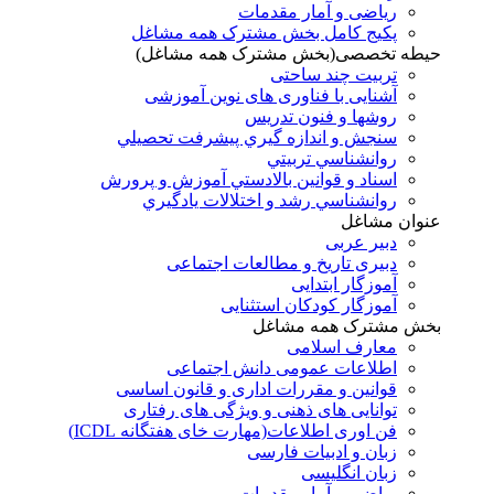
ریاضی و آمار مقدمات
پکیج کامل بخش مشترک همه مشاغل
حیطه تخصصی(بخش مشترک همه مشاغل)
تربیت چند ساحتی
آشنایی با فناوری های نوین آموزشی
روشها و فنون تدريس
سنجش و اندازه گيري پيشرفت تحصيلي
روانشناسي تربيتي
اسناد و قوانين بالادستي آموزش و پرورش
روانشناسي رشد و اختلالات يادگيري
عنوان مشاغل
دبير عربی
دبیری تاریخ و مطالعات اجتماعی
آموزگار ابتدایی
آموزگار کودکان استثنایی
بخش مشترک همه مشاغل
معارف اسلامی
اطلاعات عمومی دانش اجتماعی
قوانین و مقررات اداری و قانون اساسی
توانایی های ذهنی و ویژگی های رفتاری
فن اوری اطلاعات(مهارت خای هفتگانه ICDL)
زبان و ادبیات فارسی
زبان انگلیسی
ریاضی و آمار مقدمات