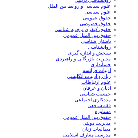
روانشناسی تربیتی
علوم سیاسی و روابط بین الملل
علوم سیاسی
حقوق عمومی
حقوق خصوصی
حقوق کیفری و جرم شناسی
حقوق بین الملل عمومی
باستان شناسی
روانشناسی
سنجش و اندازه گیری
مدیریت بازرگانی و راهبردی
حسابداری
ادبیات فرانسه
زبان و ادبیات انگلیسی
علوم ارتباطات
ادیان و عرفان
جمعیت شناسی
مددکاری اجتماعی
فقه شافعی
مشاوره
حقوق بین الملل عمومی
مدیریت دولتی
مطالعات زنان
مدرسی معارف اسلامی