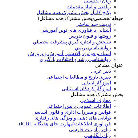
زبان انگلیسی
ریاضی و آمار مقدمات
پکیج کامل بخش مشترک همه مشاغل
حیطه تخصصی(بخش مشترک همه مشاغل)
تربیت چند ساحتی
آشنایی با فناوری های نوین آموزشی
روشها و فنون تدريس
سنجش و اندازه گيري پيشرفت تحصيلي
روانشناسي تربيتي
اسناد و قوانين بالادستي آموزش و پرورش
روانشناسي رشد و اختلالات يادگيري
عنوان مشاغل
دبير عربی
دبیری تاریخ و مطالعات اجتماعی
آموزگار ابتدایی
آموزگار کودکان استثنایی
بخش مشترک همه مشاغل
معارف اسلامی
اطلاعات عمومی دانش اجتماعی
قوانین و مقررات اداری و قانون اساسی
توانایی های ذهنی و ویژگی های رفتاری
فن اوری اطلاعات(مهارت خای هفتگانه ICDL)
زبان و ادبیات فارسی
زبان انگلیسی