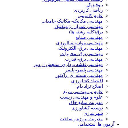
بیوفیزیک
ریاضی کاربردی
علوم کامپیوتر
مهندسی مکانیک- مکانیک جامدات
مهندسی عمران- ژئوتکنیک
برق(کلیه رشته ها)
مهندسی صنایع
مهندسی مواد و متالورژی
مهندسی برق- الکترونیک
مهندسی برق- مخابرات
مهندسی برق- قدرت
مهندسی نقشه برداری- سنجش از دور
مهندسی پلیمر- پلیمر
مهندسی هسته ای- راکتور
اقتصاد کشاورزی
اصلاح نژاد دام
علوم و مهندسی مرتع
علوم و مهندسی زیست
مدیریت منابع خاک
توسعه کشاورزی
شهرسازی
مدیریت پروژه و ساخت
آزمون ها استخدامی