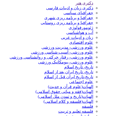
دکتری هنر
دکتری زبان و ادبیات فارسی
جغرافیای سیاسی
جغرافیا و برنامه ریزی شهری
جغرافیا و برنامه ریزی روستایی
ژئومورفولوژی
آب و هواشناسی
زبان و ادبیات عربی
علوم اقتصادی
علوم ورزشی- مدیریت ورزشی
علوم ورزشی- آسیب شناسی ورزشی
علوم ورزشی- رفتار حرکتی و روانشناسی ورزشی
علوم ورزشی- بیومکانیک ورزشی
تاریخ- تاریخ اسلام
تاریخ- تاریخ ایران بعد از اسلام
تاریخ-تاریخ ایران قبل از اسلام
علوم اجتماعی
الهیات(علوم قرآن و حدیث)
الهیات(فقه و مبانی حقوق اسلامی)
الهیات(تاریخ و تمدن ملل اسلامی)
الهیات(فلسفه و کلام اسلامی)
فلسفه
فلسفه تعلیم و تربیت