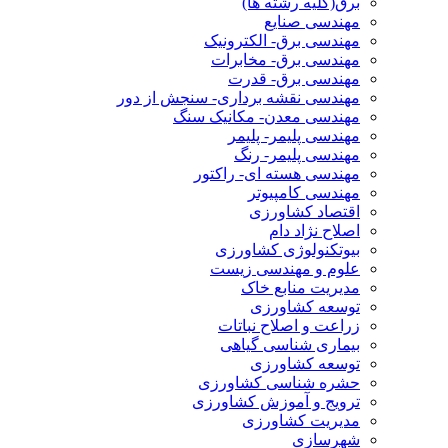
برق(کلیه رشته ها)
مهندسی صنایع
مهندسی برق- الکترونیک
مهندسی برق- مخابرات
مهندسی برق- قدرت
مهندسی نقشه برداری- سنجش از دور
مهندسی معدن- مکانیک سنگ
مهندسی پلیمر- پلیمر
مهندسی پلیمر- رنگ
مهندسی هسته ای- راکتور
مهندسی کامپیوتر
اقتصاد کشاورزی
اصلاح نژاد دام
بیوتکنولوژی کشاورزی
علوم و مهندسی زیست
مدیریت منابع خاک
توسعه کشاورزی
زراعت و اصلاح نباتات
بیماری شناسی گیاهی
توسعه کشاورزی
حشره شناسی کشاورزی
ترویج و آموزش کشاورزی
مدیریت کشاورزی
شهرسازی