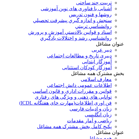
تربیت چند ساحتی
آشنایی با فناوری های نوین آموزشی
روشها و فنون تدريس
سنجش و اندازه گيري پيشرفت تحصيلي
روانشناسي تربيتي
اسناد و قوانين بالادستي آموزش و پرورش
روانشناسي رشد و اختلالات يادگيري
عنوان مشاغل
دبير عربی
دبیری تاریخ و مطالعات اجتماعی
آموزگار ابتدایی
آموزگار کودکان استثنایی
بخش مشترک همه مشاغل
معارف اسلامی
اطلاعات عمومی دانش اجتماعی
قوانین و مقررات اداری و قانون اساسی
توانایی های ذهنی و ویژگی های رفتاری
فن اوری اطلاعات(مهارت خای هفتگانه ICDL)
زبان و ادبیات فارسی
زبان انگلیسی
ریاضی و آمار مقدمات
پکیج کامل بخش مشترک همه مشاغل
عنوان مشاغل
همه مشاغل