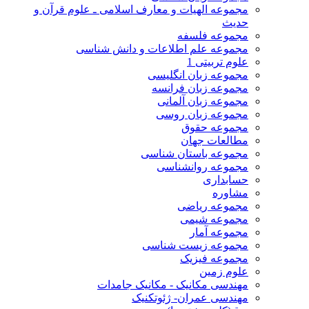
مجموعه الهیات و معارف اسلامی ـ علوم قرآن و
حدیث
مجموعه فلسفه
مجموعه علم اطلاعات و دانش شناسی
علوم تربیتی 1
مجموعه زبان انگلیسی
مجموعه زبان فرانسه
مجموعه زبان آلمانی
مجموعه زبان روسی
مجموعه حقوق
مطالعات جهان
مجموعه باستان شناسی
مجموعه روانشناسی
حسابداری
مشاوره
مجموعه ریاضی
مجموعه شیمی
مجموعه آمار
مجموعه زیست شناسی
مجموعه فیزیک
علوم زمین
مهندسی مکانیک - مکانیک جامدات
مهندسی عمران- ژئوتکنیک