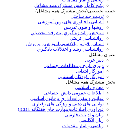
پکیج کامل بخش مشترک همه مشاغل
حیطه تخصصی(بخش مشترک همه مشاغل)
تربیت چند ساحتی
آشنایی با فناوری های نوین آموزشی
روشها و فنون تدريس
سنجش و اندازه گيري پيشرفت تحصيلي
روانشناسي تربيتي
اسناد و قوانين بالادستي آموزش و پرورش
روانشناسي رشد و اختلالات يادگيري
عنوان مشاغل
دبير عربی
دبیری تاریخ و مطالعات اجتماعی
آموزگار ابتدایی
آموزگار کودکان استثنایی
بخش مشترک همه مشاغل
معارف اسلامی
اطلاعات عمومی دانش اجتماعی
قوانین و مقررات اداری و قانون اساسی
توانایی های ذهنی و ویژگی های رفتاری
فن اوری اطلاعات(مهارت خای هفتگانه ICDL)
زبان و ادبیات فارسی
زبان انگلیسی
ریاضی و آمار مقدمات