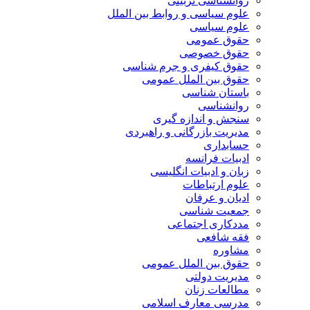
روانشناسی تربیتی
علوم سیاسی و روابط بین الملل
علوم سیاسی
حقوق عمومی
حقوق خصوصی
حقوق کیفری و جرم شناسی
حقوق بین الملل عمومی
باستان شناسی
روانشناسی
سنجش و اندازه گیری
مدیریت بازرگانی و راهبردی
حسابداری
ادبیات فرانسه
زبان و ادبیات انگلیسی
علوم ارتباطات
ادیان و عرفان
جمعیت شناسی
مددکاری اجتماعی
فقه شافعی
مشاوره
حقوق بین الملل عمومی
مدیریت دولتی
مطالعات زنان
مدرسی معارف اسلامی