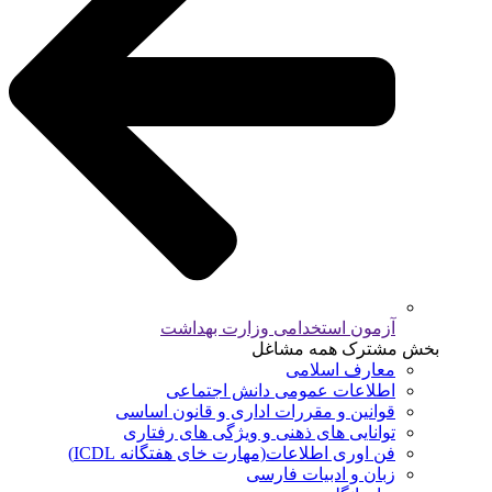
آزمون استخدامی وزارت بهداشت
بخش مشترک همه مشاغل
معارف اسلامی
اطلاعات عمومی دانش اجتماعی
قوانین و مقررات اداری و قانون اساسی
توانایی های ذهنی و ویژگی های رفتاری
فن اوری اطلاعات(مهارت خای هفتگانه ICDL)
زبان و ادبیات فارسی