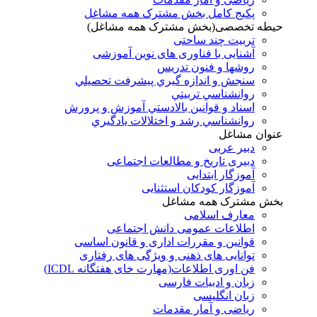
پکیج کامل بخش مشترک همه مشاغل
حیطه تخصصی(بخش مشترک همه مشاغل)
تربیت چند ساحتی
آشنایی با فناوری های نوین آموزشی
روشها و فنون تدريس
سنجش و اندازه گيري پيشرفت تحصيلي
روانشناسي تربيتي
اسناد و قوانين بالادستي آموزش و پرورش
روانشناسي رشد و اختلالات يادگيري
عنوان مشاغل
دبير عربی
دبیری تاریخ و مطالعات اجتماعی
آموزگار ابتدایی
آموزگار کودکان استثنایی
بخش مشترک همه مشاغل
معارف اسلامی
اطلاعات عمومی دانش اجتماعی
قوانین و مقررات اداری و قانون اساسی
توانایی های ذهنی و ویژگی های رفتاری
فن اوری اطلاعات(مهارت خای هفتگانه ICDL)
زبان و ادبیات فارسی
زبان انگلیسی
ریاضی و آمار مقدمات