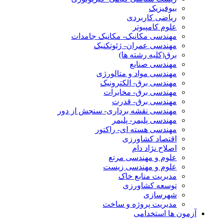
بیوفیزیک
ریاضی کاربردی
علوم کامپیوتر
مهندسی مکانیک- مکانیک جامدات
مهندسی عمران- ژئوتکنیک
برق(کلیه رشته ها)
مهندسی صنایع
مهندسی مواد و متالورژی
مهندسی برق- الکترونیک
مهندسی برق- مخابرات
مهندسی برق- قدرت
مهندسی نقشه برداری- سنجش از دور
مهندسی پلیمر- پلیمر
مهندسی هسته ای- راکتور
اقتصاد کشاورزی
اصلاح نژاد دام
علوم و مهندسی مرتع
علوم و مهندسی زیست
مدیریت منابع خاک
توسعه کشاورزی
شهرسازی
مدیریت پروژه و ساخت
آزمون ها استخدامی