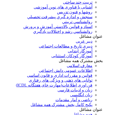
تربیت چند ساحتی
آشنایی با فناوری های نوین آموزشی
روشها و فنون تدريس
سنجش و اندازه گيري پيشرفت تحصيلي
روانشناسي تربيتي
اسناد و قوانين بالادستي آموزش و پرورش
روانشناسي رشد و اختلالات يادگيري
عنوان مشاغل
دبير عربی
دبیری تاریخ و مطالعات اجتماعی
آموزگار ابتدایی
آموزگار کودکان استثنایی
بخش مشترک همه مشاغل
معارف اسلامی
اطلاعات عمومی دانش اجتماعی
قوانین و مقررات اداری و قانون اساسی
توانایی های ذهنی و ویژگی های رفتاری
فن اوری اطلاعات(مهارت خای هفتگانه ICDL)
زبان و ادبیات فارسی
زبان انگلیسی
ریاضی و آمار مقدمات
پکیج کامل بخش مشترک همه مشاغل
عنوان مشاغل
همه مشاغل