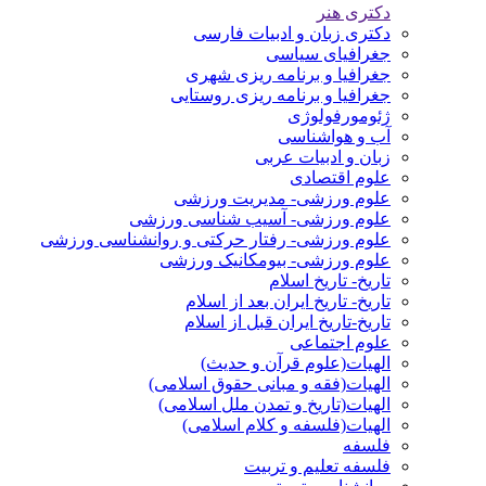
دکتری هنر
دکتری زبان و ادبیات فارسی
جغرافیای سیاسی
جغرافیا و برنامه ریزی شهری
جغرافیا و برنامه ریزی روستایی
ژئومورفولوژی
آب و هواشناسی
زبان و ادبیات عربی
علوم اقتصادی
علوم ورزشی- مدیریت ورزشی
علوم ورزشی- آسیب شناسی ورزشی
علوم ورزشی- رفتار حرکتی و روانشناسی ورزشی
علوم ورزشی- بیومکانیک ورزشی
تاریخ- تاریخ اسلام
تاریخ- تاریخ ایران بعد از اسلام
تاریخ-تاریخ ایران قبل از اسلام
علوم اجتماعی
الهیات(علوم قرآن و حدیث)
الهیات(فقه و مبانی حقوق اسلامی)
الهیات(تاریخ و تمدن ملل اسلامی)
الهیات(فلسفه و کلام اسلامی)
فلسفه
فلسفه تعلیم و تربیت