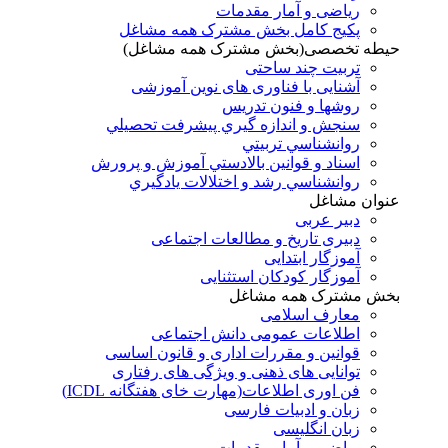
ریاضی و آمار مقدمات
پکیج کامل بخش مشترک همه مشاغل
حیطه تخصصی(بخش مشترک همه مشاغل)
تربیت چند ساحتی
آشنایی با فناوری های نوین آموزشی
روشها و فنون تدريس
سنجش و اندازه گيري پيشرفت تحصيلي
روانشناسي تربيتي
اسناد و قوانين بالادستي آموزش و پرورش
روانشناسي رشد و اختلالات يادگيري
عنوان مشاغل
دبير عربی
دبیری تاریخ و مطالعات اجتماعی
آموزگار ابتدایی
آموزگار کودکان استثنایی
بخش مشترک همه مشاغل
معارف اسلامی
اطلاعات عمومی دانش اجتماعی
قوانین و مقررات اداری و قانون اساسی
توانایی های ذهنی و ویژگی های رفتاری
فن اوری اطلاعات(مهارت خای هفتگانه ICDL)
زبان و ادبیات فارسی
زبان انگلیسی
ریاضی و آمار مقدمات