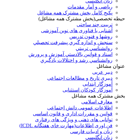
زبان انگلیسی
ریاضی و آمار مقدمات
پکیج کامل بخش مشترک همه مشاغل
حیطه تخصصی(بخش مشترک همه مشاغل)
تربیت چند ساحتی
آشنایی با فناوری های نوین آموزشی
روشها و فنون تدريس
سنجش و اندازه گيري پيشرفت تحصيلي
روانشناسي تربيتي
اسناد و قوانين بالادستي آموزش و پرورش
روانشناسي رشد و اختلالات يادگيري
عنوان مشاغل
دبير عربی
دبیری تاریخ و مطالعات اجتماعی
آموزگار ابتدایی
آموزگار کودکان استثنایی
بخش مشترک همه مشاغل
معارف اسلامی
اطلاعات عمومی دانش اجتماعی
قوانین و مقررات اداری و قانون اساسی
توانایی های ذهنی و ویژگی های رفتاری
فن اوری اطلاعات(مهارت خای هفتگانه ICDL)
زبان و ادبیات فارسی
زبان انگلیسی