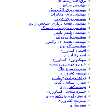
برق(کلیه رشته ها)
مهندسی صنایع
مهندسی برق- الکترونیک
مهندسی برق- مخابرات
مهندسی برق- قدرت
مهندسی نقشه برداری- سنجش از دور
مهندسی معدن- مکانیک سنگ
مهندسی پلیمر- پلیمر
مهندسی پلیمر- رنگ
مهندسی هسته ای- راکتور
مهندسی کامپیوتر
اقتصاد کشاورزی
اصلاح نژاد دام
بیوتکنولوژی کشاورزی
علوم و مهندسی زیست
مدیریت منابع خاک
توسعه کشاورزی
زراعت و اصلاح نباتات
بیماری شناسی گیاهی
توسعه کشاورزی
حشره شناسی کشاورزی
ترویج و آموزش کشاورزی
مدیریت کشاورزی
شهرسازی