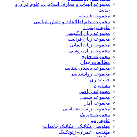
مجموعه الهیات و معارف اسلامی ـ علوم قرآن و
حدیث
مجموعه فلسفه
مجموعه علم اطلاعات و دانش شناسی
علوم تربیتی 1
مجموعه زبان انگلیسی
مجموعه زبان فرانسه
مجموعه زبان آلمانی
مجموعه زبان روسی
مجموعه حقوق
مطالعات جهان
مجموعه باستان شناسی
مجموعه روانشناسی
حسابداری
مشاوره
مجموعه ریاضی
مجموعه شیمی
مجموعه آمار
مجموعه زیست شناسی
مجموعه فیزیک
علوم زمین
مهندسی مکانیک - مکانیک جامدات
مهندسی عمران- ژئوتکنیک