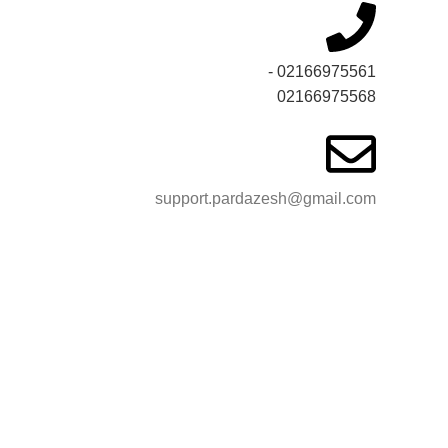
02166975561 -
02166975568
support.pardazesh@gmail.com