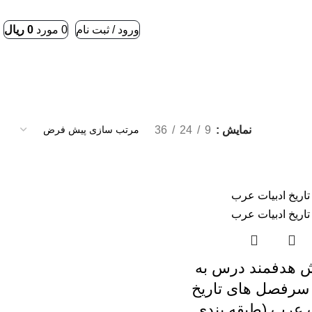
ورود / ثبت نام
0
مورد
0
ریال
نمایش
9
24
36
 هدفمند درس به
رفصل های تاریخ
ت عرب (طبقه بندی