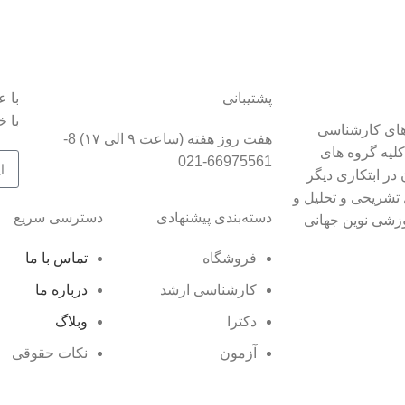
پشتیبانی
با 
با خ
رات پردازش به عنوان اولین ناشر و مبتکر کتاب ها و DVD های کارشناسی
هفت روز هفته (ساعت ۹ الی ۱۷) 8-
 ۵۰۰۰ عنوان کتاب در کلیه گروه های
66975561-021
در ابتکاری دیگر
 تشریحی و تحلیل و
دسته‌بندی پیشنهادی
دسترسی سریع
زشی نوین جهانی
فروشگاه
تماس با ما
کارشناسی ارشد
درباره ما
دکترا
وبلاگ
آزمون
نکات حقوقی