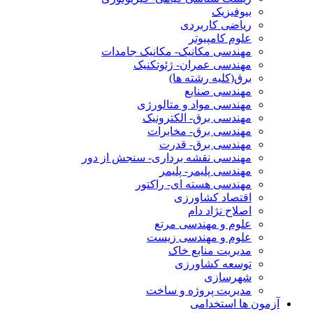
بیوفیزیک
ریاضی کاربردی
علوم کامپیوتر
مهندسی مکانیک- مکانیک جامدات
مهندسی عمران- ژئوتکنیک
برق(کلیه رشته ها)
مهندسی صنایع
مهندسی مواد و متالورژی
مهندسی برق- الکترونیک
مهندسی برق- مخابرات
مهندسی برق- قدرت
مهندسی نقشه برداری- سنجش از دور
مهندسی پلیمر- پلیمر
مهندسی هسته ای- راکتور
اقتصاد کشاورزی
اصلاح نژاد دام
علوم و مهندسی مرتع
علوم و مهندسی زیست
مدیریت منابع خاک
توسعه کشاورزی
شهرسازی
مدیریت پروژه و ساخت
آزمون ها استخدامی