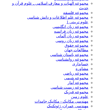
مجموعه الهیات و معارف اسلامی ـ علوم قرآن و
حدیث
مجموعه فلسفه
مجموعه علم اطلاعات و دانش شناسی
علوم تربیتی 1
مجموعه زبان انگلیسی
مجموعه زبان فرانسه
مجموعه زبان آلمانی
مجموعه زبان روسی
مجموعه حقوق
مطالعات جهان
مجموعه باستان شناسی
مجموعه روانشناسی
حسابداری
مشاوره
مجموعه ریاضی
مجموعه شیمی
مجموعه آمار
مجموعه زیست شناسی
مجموعه فیزیک
علوم زمین
مهندسی مکانیک - مکانیک جامدات
مهندسی عمران- ژئوتکنیک