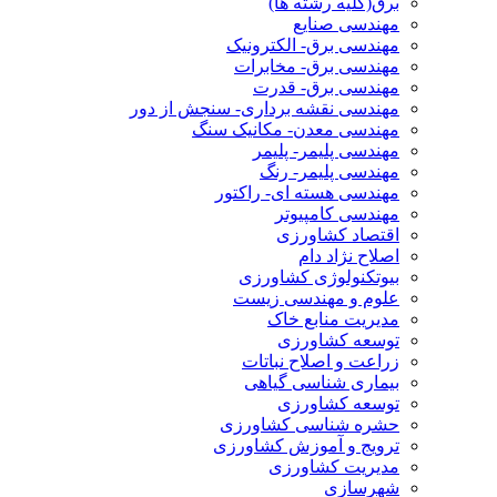
برق(کلیه رشته ها)
مهندسی صنایع
مهندسی برق- الکترونیک
مهندسی برق- مخابرات
مهندسی برق- قدرت
مهندسی نقشه برداری- سنجش از دور
مهندسی معدن- مکانیک سنگ
مهندسی پلیمر- پلیمر
مهندسی پلیمر- رنگ
مهندسی هسته ای- راکتور
مهندسی کامپیوتر
اقتصاد کشاورزی
اصلاح نژاد دام
بیوتکنولوژی کشاورزی
علوم و مهندسی زیست
مدیریت منابع خاک
توسعه کشاورزی
زراعت و اصلاح نباتات
بیماری شناسی گیاهی
توسعه کشاورزی
حشره شناسی کشاورزی
ترویج و آموزش کشاورزی
مدیریت کشاورزی
شهرسازی