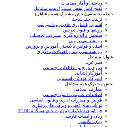
ریاضی و آمار مقدمات
پکیج کامل بخش مشترک همه مشاغل
حیطه تخصصی(بخش مشترک همه مشاغل)
تربیت چند ساحتی
آشنایی با فناوری های نوین آموزشی
روشها و فنون تدريس
سنجش و اندازه گيري پيشرفت تحصيلي
روانشناسي تربيتي
اسناد و قوانين بالادستي آموزش و پرورش
روانشناسي رشد و اختلالات يادگيري
عنوان مشاغل
دبير عربی
دبیری تاریخ و مطالعات اجتماعی
آموزگار ابتدایی
آموزگار کودکان استثنایی
بخش مشترک همه مشاغل
معارف اسلامی
اطلاعات عمومی دانش اجتماعی
قوانین و مقررات اداری و قانون اساسی
توانایی های ذهنی و ویژگی های رفتاری
فن اوری اطلاعات(مهارت خای هفتگانه ICDL)
زبان و ادبیات فارسی
زبان انگلیسی
ریاضی و آمار مقدمات