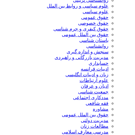
روانشناسی تربیتی
علوم سیاسی و روابط بین الملل
علوم سیاسی
حقوق عمومی
حقوق خصوصی
حقوق کیفری و جرم شناسی
حقوق بین الملل عمومی
باستان شناسی
روانشناسی
سنجش و اندازه گیری
مدیریت بازرگانی و راهبردی
حسابداری
ادبیات فرانسه
زبان و ادبیات انگلیسی
علوم ارتباطات
ادیان و عرفان
جمعیت شناسی
مددکاری اجتماعی
فقه شافعی
مشاوره
حقوق بین الملل عمومی
مدیریت دولتی
مطالعات زنان
مدرسی معارف اسلامی