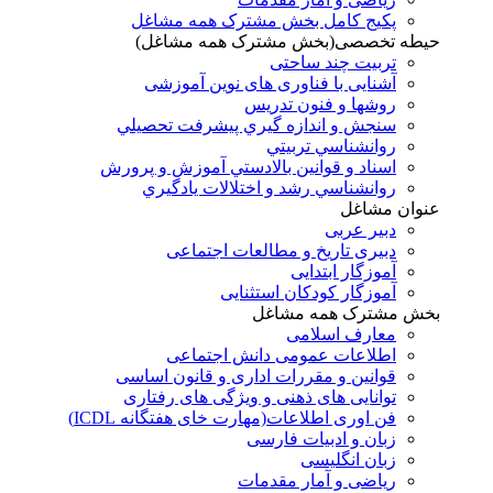
پکیج کامل بخش مشترک همه مشاغل
حیطه تخصصی(بخش مشترک همه مشاغل)
تربیت چند ساحتی
آشنایی با فناوری های نوین آموزشی
روشها و فنون تدريس
سنجش و اندازه گيري پيشرفت تحصيلي
روانشناسي تربيتي
اسناد و قوانين بالادستي آموزش و پرورش
روانشناسي رشد و اختلالات يادگيري
عنوان مشاغل
دبير عربی
دبیری تاریخ و مطالعات اجتماعی
آموزگار ابتدایی
آموزگار کودکان استثنایی
بخش مشترک همه مشاغل
معارف اسلامی
اطلاعات عمومی دانش اجتماعی
قوانین و مقررات اداری و قانون اساسی
توانایی های ذهنی و ویژگی های رفتاری
فن اوری اطلاعات(مهارت خای هفتگانه ICDL)
زبان و ادبیات فارسی
زبان انگلیسی
ریاضی و آمار مقدمات