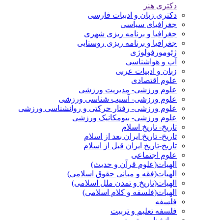
دکتری هنر
دکتری زبان و ادبیات فارسی
جغرافیای سیاسی
جغرافیا و برنامه ریزی شهری
جغرافیا و برنامه ریزی روستایی
ژئومورفولوژی
آب و هواشناسی
زبان و ادبیات عربی
علوم اقتصادی
علوم ورزشی- مدیریت ورزشی
علوم ورزشی- آسیب شناسی ورزشی
علوم ورزشی- رفتار حرکتی و روانشناسی ورزشی
علوم ورزشی- بیومکانیک ورزشی
تاریخ- تاریخ اسلام
تاریخ- تاریخ ایران بعد از اسلام
تاریخ-تاریخ ایران قبل از اسلام
علوم اجتماعی
الهیات(علوم قرآن و حدیث)
الهیات(فقه و مبانی حقوق اسلامی)
الهیات(تاریخ و تمدن ملل اسلامی)
الهیات(فلسفه و کلام اسلامی)
فلسفه
فلسفه تعلیم و تربیت