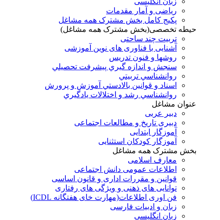
زبان انگلیسی
ریاضی و آمار مقدمات
پکیج کامل بخش مشترک همه مشاغل
حیطه تخصصی(بخش مشترک همه مشاغل)
تربیت چند ساحتی
آشنایی با فناوری های نوین آموزشی
روشها و فنون تدريس
سنجش و اندازه گيري پيشرفت تحصيلي
روانشناسي تربيتي
اسناد و قوانين بالادستي آموزش و پرورش
روانشناسي رشد و اختلالات يادگيري
عنوان مشاغل
دبير عربی
دبیری تاریخ و مطالعات اجتماعی
آموزگار ابتدایی
آموزگار کودکان استثنایی
بخش مشترک همه مشاغل
معارف اسلامی
اطلاعات عمومی دانش اجتماعی
قوانین و مقررات اداری و قانون اساسی
توانایی های ذهنی و ویژگی های رفتاری
فن اوری اطلاعات(مهارت خای هفتگانه ICDL)
زبان و ادبیات فارسی
زبان انگلیسی