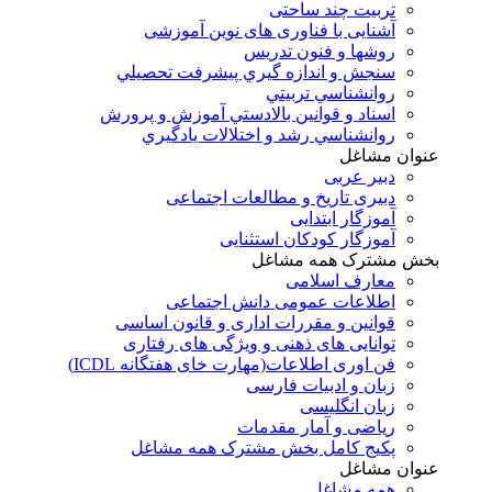
تربیت چند ساحتی
آشنایی با فناوری های نوین آموزشی
روشها و فنون تدريس
سنجش و اندازه گيري پيشرفت تحصيلي
روانشناسي تربيتي
اسناد و قوانين بالادستي آموزش و پرورش
روانشناسي رشد و اختلالات يادگيري
عنوان مشاغل
دبير عربی
دبیری تاریخ و مطالعات اجتماعی
آموزگار ابتدایی
آموزگار کودکان استثنایی
بخش مشترک همه مشاغل
معارف اسلامی
اطلاعات عمومی دانش اجتماعی
قوانین و مقررات اداری و قانون اساسی
توانایی های ذهنی و ویژگی های رفتاری
فن اوری اطلاعات(مهارت خای هفتگانه ICDL)
زبان و ادبیات فارسی
زبان انگلیسی
ریاضی و آمار مقدمات
پکیج کامل بخش مشترک همه مشاغل
عنوان مشاغل
همه مشاغل