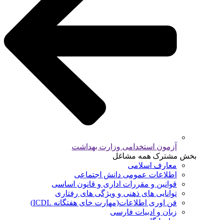
آزمون استخدامی وزارت بهداشت
بخش مشترک همه مشاغل
معارف اسلامی
اطلاعات عمومی دانش اجتماعی
قوانین و مقررات اداری و قانون اساسی
توانایی های ذهنی و ویژگی های رفتاری
فن اوری اطلاعات(مهارت خای هفتگانه ICDL)
زبان و ادبیات فارسی