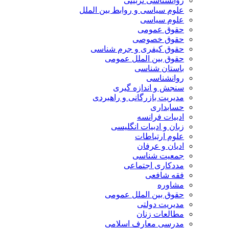
روانشناسی تربیتی
علوم سیاسی و روابط بین الملل
علوم سیاسی
حقوق عمومی
حقوق خصوصی
حقوق کیفری و جرم شناسی
حقوق بین الملل عمومی
باستان شناسی
روانشناسی
سنجش و اندازه گیری
مدیریت بازرگانی و راهبردی
حسابداری
ادبیات فرانسه
زبان و ادبیات انگلیسی
علوم ارتباطات
ادیان و عرفان
جمعیت شناسی
مددکاری اجتماعی
فقه شافعی
مشاوره
حقوق بین الملل عمومی
مدیریت دولتی
مطالعات زنان
مدرسی معارف اسلامی