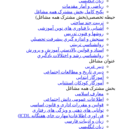
زبان انگلیسی
ریاضی و آمار مقدمات
پکیج کامل بخش مشترک همه مشاغل
حیطه تخصصی(بخش مشترک همه مشاغل)
تربیت چند ساحتی
آشنایی با فناوری های نوین آموزشی
روشها و فنون تدريس
سنجش و اندازه گيري پيشرفت تحصيلي
روانشناسي تربيتي
اسناد و قوانين بالادستي آموزش و پرورش
روانشناسي رشد و اختلالات يادگيري
عنوان مشاغل
دبير عربی
دبیری تاریخ و مطالعات اجتماعی
آموزگار ابتدایی
آموزگار کودکان استثنایی
بخش مشترک همه مشاغل
معارف اسلامی
اطلاعات عمومی دانش اجتماعی
قوانین و مقررات اداری و قانون اساسی
توانایی های ذهنی و ویژگی های رفتاری
فن اوری اطلاعات(مهارت خای هفتگانه ICDL)
زبان و ادبیات فارسی
زبان انگلیسی