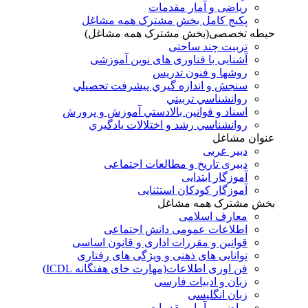
ریاضی و آمار مقدمات
پکیج کامل بخش مشترک همه مشاغل
حیطه تخصصی(بخش مشترک همه مشاغل)
تربیت چند ساحتی
آشنایی با فناوری های نوین آموزشی
روشها و فنون تدريس
سنجش و اندازه گيري پيشرفت تحصيلي
روانشناسي تربيتي
اسناد و قوانين بالادستي آموزش و پرورش
روانشناسي رشد و اختلالات يادگيري
عنوان مشاغل
دبير عربی
دبیری تاریخ و مطالعات اجتماعی
آموزگار ابتدایی
آموزگار کودکان استثنایی
بخش مشترک همه مشاغل
معارف اسلامی
اطلاعات عمومی دانش اجتماعی
قوانین و مقررات اداری و قانون اساسی
توانایی های ذهنی و ویژگی های رفتاری
فن اوری اطلاعات(مهارت خای هفتگانه ICDL)
زبان و ادبیات فارسی
زبان انگلیسی
ریاضی و آمار مقدمات