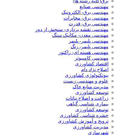
برق(کلیه رشته ها)
مهندسی صنایع
مهندسی برق- الکترونیک
مهندسی برق- مخابرات
مهندسی برق- قدرت
مهندسی نقشه برداری- سنجش از دور
مهندسی معدن- مکانیک سنگ
مهندسی پلیمر- پلیمر
مهندسی پلیمر- رنگ
مهندسی هسته ای- راکتور
مهندسی کامپیوتر
اقتصاد کشاورزی
اصلاح نژاد دام
بیوتکنولوژی کشاورزی
علوم و مهندسی زیست
مدیریت منابع خاک
توسعه کشاورزی
زراعت و اصلاح نباتات
بیماری شناسی گیاهی
توسعه کشاورزی
حشره شناسی کشاورزی
ترویج و آموزش کشاورزی
مدیریت کشاورزی
شهرسازی