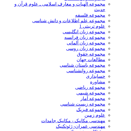
مجموعه الهیات و معارف اسلامی ـ علوم قرآن و
حدیث
مجموعه فلسفه
مجموعه علم اطلاعات و دانش شناسی
علوم تربیتی 1
مجموعه زبان انگلیسی
مجموعه زبان فرانسه
مجموعه زبان آلمانی
مجموعه زبان روسی
مجموعه حقوق
مطالعات جهان
مجموعه باستان شناسی
مجموعه روانشناسی
حسابداری
مشاوره
مجموعه ریاضی
مجموعه شیمی
مجموعه آمار
مجموعه زیست شناسی
مجموعه فیزیک
علوم زمین
مهندسی مکانیک - مکانیک جامدات
مهندسی عمران- ژئوتکنیک