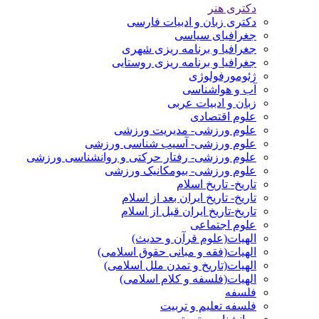
دکتری هنر
دکتری زبان و ادبیات فارسی
جغرافیای سیاسی
جغرافیا و برنامه ریزی شهری
جغرافیا و برنامه ریزی روستایی
ژئومورفولوژی
آب و هواشناسی
زبان و ادبیات عربی
علوم اقتصادی
علوم ورزشی- مدیریت ورزشی
علوم ورزشی- آسیب شناسی ورزشی
علوم ورزشی- رفتار حرکتی و روانشناسی ورزشی
علوم ورزشی- بیومکانیک ورزشی
تاریخ- تاریخ اسلام
تاریخ- تاریخ ایران بعد از اسلام
تاریخ-تاریخ ایران قبل از اسلام
علوم اجتماعی
الهیات(علوم قرآن و حدیث)
الهیات(فقه و مبانی حقوق اسلامی)
الهیات(تاریخ و تمدن ملل اسلامی)
الهیات(فلسفه و کلام اسلامی)
فلسفه
فلسفه تعلیم و تربیت