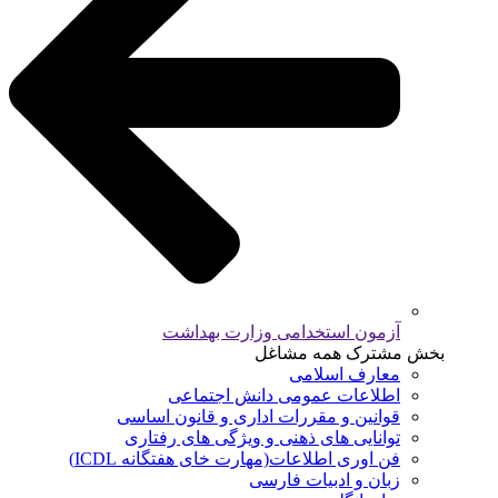
آزمون استخدامی وزارت بهداشت
بخش مشترک همه مشاغل
معارف اسلامی
اطلاعات عمومی دانش اجتماعی
قوانین و مقررات اداری و قانون اساسی
توانایی های ذهنی و ویژگی های رفتاری
فن اوری اطلاعات(مهارت خای هفتگانه ICDL)
زبان و ادبیات فارسی