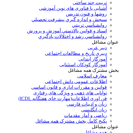
تربیت چند ساحتی
آشنایی با فناوری های نوین آموزشی
روشها و فنون تدريس
سنجش و اندازه گيري پيشرفت تحصيلي
روانشناسي تربيتي
اسناد و قوانين بالادستي آموزش و پرورش
روانشناسي رشد و اختلالات يادگيري
عنوان مشاغل
دبير عربی
دبیری تاریخ و مطالعات اجتماعی
آموزگار ابتدایی
آموزگار کودکان استثنایی
بخش مشترک همه مشاغل
معارف اسلامی
اطلاعات عمومی دانش اجتماعی
قوانین و مقررات اداری و قانون اساسی
توانایی های ذهنی و ویژگی های رفتاری
فن اوری اطلاعات(مهارت خای هفتگانه ICDL)
زبان و ادبیات فارسی
زبان انگلیسی
ریاضی و آمار مقدمات
پکیج کامل بخش مشترک همه مشاغل
عنوان مشاغل
همه مشاغل