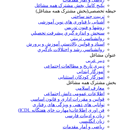
پکیج کامل بخش مشترک همه مشاغل
حیطه تخصصی(بخش مشترک همه مشاغل)
تربیت چند ساحتی
آشنایی با فناوری های نوین آموزشی
روشها و فنون تدريس
سنجش و اندازه گيري پيشرفت تحصيلي
روانشناسي تربيتي
اسناد و قوانين بالادستي آموزش و پرورش
روانشناسي رشد و اختلالات يادگيري
عنوان مشاغل
دبير عربی
دبیری تاریخ و مطالعات اجتماعی
آموزگار ابتدایی
آموزگار کودکان استثنایی
بخش مشترک همه مشاغل
معارف اسلامی
اطلاعات عمومی دانش اجتماعی
قوانین و مقررات اداری و قانون اساسی
توانایی های ذهنی و ویژگی های رفتاری
فن اوری اطلاعات(مهارت خای هفتگانه ICDL)
زبان و ادبیات فارسی
زبان انگلیسی
ریاضی و آمار مقدمات