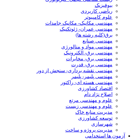
بیوفیزیک
ریاضی کاربردی
علوم کامپیوتر
مهندسی مکانیک- مکانیک جامدات
مهندسی عمران- ژئوتکنیک
برق(کلیه رشته ها)
مهندسی صنایع
مهندسی مواد و متالورژی
مهندسی برق- الکترونیک
مهندسی برق- مخابرات
مهندسی برق- قدرت
مهندسی نقشه برداری- سنجش از دور
مهندسی پلیمر- پلیمر
مهندسی هسته ای- راکتور
اقتصاد کشاورزی
اصلاح نژاد دام
علوم و مهندسی مرتع
علوم و مهندسی زیست
مدیریت منابع خاک
توسعه کشاورزی
شهرسازی
مدیریت پروژه و ساخت
آزمون ها استخدامی