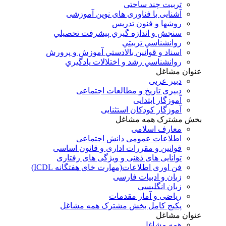
تربیت چند ساحتی
آشنایی با فناوری های نوین آموزشی
روشها و فنون تدريس
سنجش و اندازه گيري پيشرفت تحصيلي
روانشناسي تربيتي
اسناد و قوانين بالادستي آموزش و پرورش
روانشناسي رشد و اختلالات يادگيري
عنوان مشاغل
دبير عربی
دبیری تاریخ و مطالعات اجتماعی
آموزگار ابتدایی
آموزگار کودکان استثنایی
بخش مشترک همه مشاغل
معارف اسلامی
اطلاعات عمومی دانش اجتماعی
قوانین و مقررات اداری و قانون اساسی
توانایی های ذهنی و ویژگی های رفتاری
فن اوری اطلاعات(مهارت خای هفتگانه ICDL)
زبان و ادبیات فارسی
زبان انگلیسی
ریاضی و آمار مقدمات
پکیج کامل بخش مشترک همه مشاغل
عنوان مشاغل
همه مشاغل