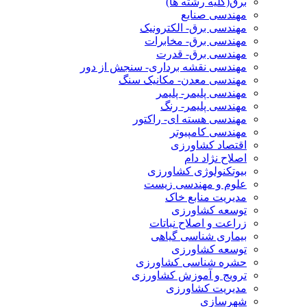
برق(کلیه رشته ها)
مهندسی صنایع
مهندسی برق- الکترونیک
مهندسی برق- مخابرات
مهندسی برق- قدرت
مهندسی نقشه برداری- سنجش از دور
مهندسی معدن- مکانیک سنگ
مهندسی پلیمر- پلیمر
مهندسی پلیمر- رنگ
مهندسی هسته ای- راکتور
مهندسی کامپیوتر
اقتصاد کشاورزی
اصلاح نژاد دام
بیوتکنولوژی کشاورزی
علوم و مهندسی زیست
مدیریت منابع خاک
توسعه کشاورزی
زراعت و اصلاح نباتات
بیماری شناسی گیاهی
توسعه کشاورزی
حشره شناسی کشاورزی
ترویج و آموزش کشاورزی
مدیریت کشاورزی
شهرسازی