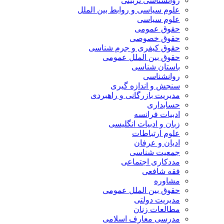
روانشناسی تربیتی
علوم سیاسی و روابط بین الملل
علوم سیاسی
حقوق عمومی
حقوق خصوصی
حقوق کیفری و جرم شناسی
حقوق بین الملل عمومی
باستان شناسی
روانشناسی
سنجش و اندازه گیری
مدیریت بازرگانی و راهبردی
حسابداری
ادبیات فرانسه
زبان و ادبیات انگلیسی
علوم ارتباطات
ادیان و عرفان
جمعیت شناسی
مددکاری اجتماعی
فقه شافعی
مشاوره
حقوق بین الملل عمومی
مدیریت دولتی
مطالعات زنان
مدرسی معارف اسلامی