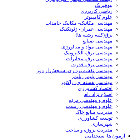
بیوفیزیک
ریاضی کاربردی
علوم کامپیوتر
مهندسی مکانیک- مکانیک جامدات
مهندسی عمران- ژئوتکنیک
برق(کلیه رشته ها)
مهندسی صنایع
مهندسی مواد و متالورژی
مهندسی برق- الکترونیک
مهندسی برق- مخابرات
مهندسی برق- قدرت
مهندسی نقشه برداری- سنجش از دور
مهندسی پلیمر- پلیمر
مهندسی هسته ای- راکتور
اقتصاد کشاورزی
اصلاح نژاد دام
علوم و مهندسی مرتع
علوم و مهندسی زیست
مدیریت منابع خاک
توسعه کشاورزی
شهرسازی
مدیریت پروژه و ساخت
آزمون ها استخدامی