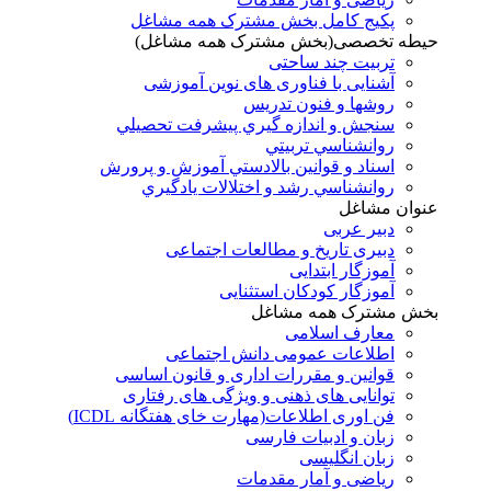
پکیج کامل بخش مشترک همه مشاغل
حیطه تخصصی(بخش مشترک همه مشاغل)
تربیت چند ساحتی
آشنایی با فناوری های نوین آموزشی
روشها و فنون تدريس
سنجش و اندازه گيري پيشرفت تحصيلي
روانشناسي تربيتي
اسناد و قوانين بالادستي آموزش و پرورش
روانشناسي رشد و اختلالات يادگيري
عنوان مشاغل
دبير عربی
دبیری تاریخ و مطالعات اجتماعی
آموزگار ابتدایی
آموزگار کودکان استثنایی
بخش مشترک همه مشاغل
معارف اسلامی
اطلاعات عمومی دانش اجتماعی
قوانین و مقررات اداری و قانون اساسی
توانایی های ذهنی و ویژگی های رفتاری
فن اوری اطلاعات(مهارت خای هفتگانه ICDL)
زبان و ادبیات فارسی
زبان انگلیسی
ریاضی و آمار مقدمات