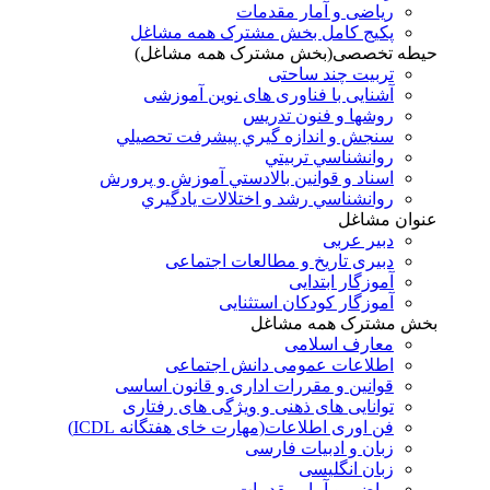
ریاضی و آمار مقدمات
پکیج کامل بخش مشترک همه مشاغل
حیطه تخصصی(بخش مشترک همه مشاغل)
تربیت چند ساحتی
آشنایی با فناوری های نوین آموزشی
روشها و فنون تدريس
سنجش و اندازه گيري پيشرفت تحصيلي
روانشناسي تربيتي
اسناد و قوانين بالادستي آموزش و پرورش
روانشناسي رشد و اختلالات يادگيري
عنوان مشاغل
دبير عربی
دبیری تاریخ و مطالعات اجتماعی
آموزگار ابتدایی
آموزگار کودکان استثنایی
بخش مشترک همه مشاغل
معارف اسلامی
اطلاعات عمومی دانش اجتماعی
قوانین و مقررات اداری و قانون اساسی
توانایی های ذهنی و ویژگی های رفتاری
فن اوری اطلاعات(مهارت خای هفتگانه ICDL)
زبان و ادبیات فارسی
زبان انگلیسی
ریاضی و آمار مقدمات