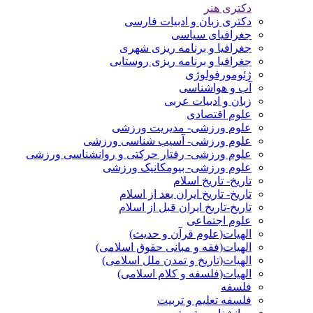
دکتری هنر
دکتری زبان و ادبیات فارسی
جغرافیای سیاسی
جغرافیا و برنامه ریزی شهری
جغرافیا و برنامه ریزی روستایی
ژئومورفولوژی
آب و هواشناسی
زبان و ادبیات عربی
علوم اقتصادی
علوم ورزشی- مدیریت ورزشی
علوم ورزشی- آسیب شناسی ورزشی
علوم ورزشی- رفتار حرکتی و روانشناسی ورزشی
علوم ورزشی- بیومکانیک ورزشی
تاریخ- تاریخ اسلام
تاریخ- تاریخ ایران بعد از اسلام
تاریخ-تاریخ ایران قبل از اسلام
علوم اجتماعی
الهیات(علوم قرآن و حدیث)
الهیات(فقه و مبانی حقوق اسلامی)
الهیات(تاریخ و تمدن ملل اسلامی)
الهیات(فلسفه و کلام اسلامی)
فلسفه
فلسفه تعلیم و تربیت