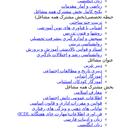
زبان انگلیسی
ریاضی و آمار مقدمات
پکیج کامل بخش مشترک همه مشاغل
حیطه تخصصی(بخش مشترک همه مشاغل)
تربیت چند ساحتی
آشنایی با فناوری های نوین آموزشی
روشها و فنون تدريس
سنجش و اندازه گيري پيشرفت تحصيلي
روانشناسي تربيتي
اسناد و قوانين بالادستي آموزش و پرورش
روانشناسي رشد و اختلالات يادگيري
عنوان مشاغل
دبير عربی
دبیری تاریخ و مطالعات اجتماعی
آموزگار ابتدایی
آموزگار کودکان استثنایی
بخش مشترک همه مشاغل
معارف اسلامی
اطلاعات عمومی دانش اجتماعی
قوانین و مقررات اداری و قانون اساسی
توانایی های ذهنی و ویژگی های رفتاری
فن اوری اطلاعات(مهارت خای هفتگانه ICDL)
زبان و ادبیات فارسی
زبان انگلیسی