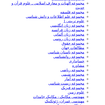
مجموعه الهیات و معارف اسلامی ـ علوم قرآن و
حدیث
مجموعه فلسفه
مجموعه علم اطلاعات و دانش شناسی
علوم تربیتی 1
مجموعه زبان انگلیسی
مجموعه زبان فرانسه
مجموعه زبان آلمانی
مجموعه زبان روسی
مجموعه حقوق
مطالعات جهان
مجموعه باستان شناسی
مجموعه روانشناسی
حسابداری
مشاوره
مجموعه ریاضی
مجموعه شیمی
مجموعه آمار
مجموعه زیست شناسی
مجموعه فیزیک
علوم زمین
مهندسی مکانیک - مکانیک جامدات
مهندسی عمران- ژئوتکنیک