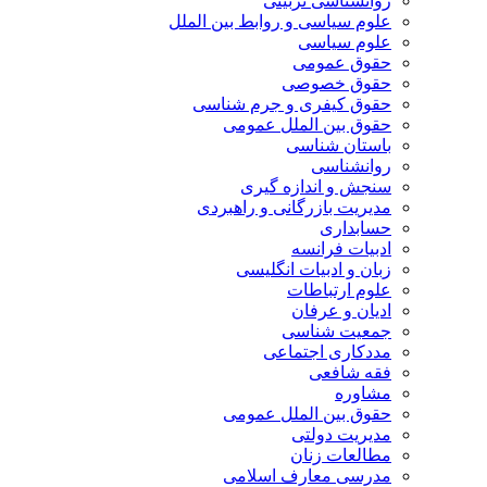
روانشناسی تربیتی
علوم سیاسی و روابط بین الملل
علوم سیاسی
حقوق عمومی
حقوق خصوصی
حقوق کیفری و جرم شناسی
حقوق بین الملل عمومی
باستان شناسی
روانشناسی
سنجش و اندازه گیری
مدیریت بازرگانی و راهبردی
حسابداری
ادبیات فرانسه
زبان و ادبیات انگلیسی
علوم ارتباطات
ادیان و عرفان
جمعیت شناسی
مددکاری اجتماعی
فقه شافعی
مشاوره
حقوق بین الملل عمومی
مدیریت دولتی
مطالعات زنان
مدرسی معارف اسلامی