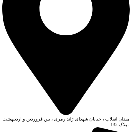
میدان انقلاب ، خیابان شهدای ژاندارمری ، بین فروردین و اردیبهشت
، پلاک 132