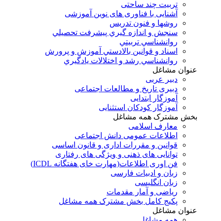
تربیت چند ساحتی
آشنایی با فناوری های نوین آموزشی
روشها و فنون تدريس
سنجش و اندازه گيري پيشرفت تحصيلي
روانشناسي تربيتي
اسناد و قوانين بالادستي آموزش و پرورش
روانشناسي رشد و اختلالات يادگيري
عنوان مشاغل
دبير عربی
دبیری تاریخ و مطالعات اجتماعی
آموزگار ابتدایی
آموزگار کودکان استثنایی
بخش مشترک همه مشاغل
معارف اسلامی
اطلاعات عمومی دانش اجتماعی
قوانین و مقررات اداری و قانون اساسی
توانایی های ذهنی و ویژگی های رفتاری
فن اوری اطلاعات(مهارت خای هفتگانه ICDL)
زبان و ادبیات فارسی
زبان انگلیسی
ریاضی و آمار مقدمات
پکیج کامل بخش مشترک همه مشاغل
عنوان مشاغل
همه مشاغل