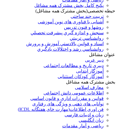
پکیج کامل بخش مشترک همه مشاغل
حیطه تخصصی(بخش مشترک همه مشاغل)
تربیت چند ساحتی
آشنایی با فناوری های نوین آموزشی
روشها و فنون تدريس
سنجش و اندازه گيري پيشرفت تحصيلي
روانشناسي تربيتي
اسناد و قوانين بالادستي آموزش و پرورش
روانشناسي رشد و اختلالات يادگيري
عنوان مشاغل
دبير عربی
دبیری تاریخ و مطالعات اجتماعی
آموزگار ابتدایی
آموزگار کودکان استثنایی
بخش مشترک همه مشاغل
معارف اسلامی
اطلاعات عمومی دانش اجتماعی
قوانین و مقررات اداری و قانون اساسی
توانایی های ذهنی و ویژگی های رفتاری
فن اوری اطلاعات(مهارت خای هفتگانه ICDL)
زبان و ادبیات فارسی
زبان انگلیسی
ریاضی و آمار مقدمات