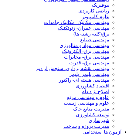
بیوفیزیک
ریاضی کاربردی
علوم کامپیوتر
مهندسی مکانیک- مکانیک جامدات
مهندسی عمران- ژئوتکنیک
برق(کلیه رشته ها)
مهندسی صنایع
مهندسی مواد و متالورژی
مهندسی برق- الکترونیک
مهندسی برق- مخابرات
مهندسی برق- قدرت
مهندسی نقشه برداری- سنجش از دور
مهندسی پلیمر- پلیمر
مهندسی هسته ای- راکتور
اقتصاد کشاورزی
اصلاح نژاد دام
علوم و مهندسی مرتع
علوم و مهندسی زیست
مدیریت منابع خاک
توسعه کشاورزی
شهرسازی
مدیریت پروژه و ساخت
آزمون ها استخدامی