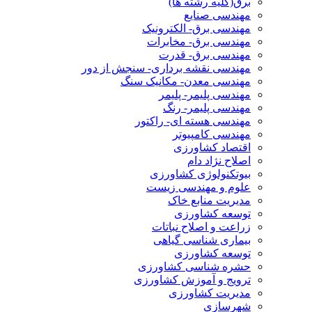
برق(کلیه رشته ها)
مهندسی صنایع
مهندسی برق- الکترونیک
مهندسی برق- مخابرات
مهندسی برق- قدرت
مهندسی نقشه برداری- سنجش از دور
مهندسی معدن- مکانیک سنگ
مهندسی پلیمر- پلیمر
مهندسی پلیمر- رنگ
مهندسی هسته ای- راکتور
مهندسی کامپیوتر
اقتصاد کشاورزی
اصلاح نژاد دام
بیوتکنولوژی کشاورزی
علوم و مهندسی زیست
مدیریت منابع خاک
توسعه کشاورزی
زراعت و اصلاح نباتات
بیماری شناسی گیاهی
توسعه کشاورزی
حشره شناسی کشاورزی
ترویج و آموزش کشاورزی
مدیریت کشاورزی
شهرسازی