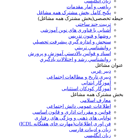
زبان انگلیسی
ریاضی و آمار مقدمات
پکیج کامل بخش مشترک همه مشاغل
حیطه تخصصی(بخش مشترک همه مشاغل)
تربیت چند ساحتی
آشنایی با فناوری های نوین آموزشی
روشها و فنون تدريس
سنجش و اندازه گيري پيشرفت تحصيلي
روانشناسي تربيتي
اسناد و قوانين بالادستي آموزش و پرورش
روانشناسي رشد و اختلالات يادگيري
عنوان مشاغل
دبير عربی
دبیری تاریخ و مطالعات اجتماعی
آموزگار ابتدایی
آموزگار کودکان استثنایی
بخش مشترک همه مشاغل
معارف اسلامی
اطلاعات عمومی دانش اجتماعی
قوانین و مقررات اداری و قانون اساسی
توانایی های ذهنی و ویژگی های رفتاری
فن اوری اطلاعات(مهارت خای هفتگانه ICDL)
زبان و ادبیات فارسی
زبان انگلیسی