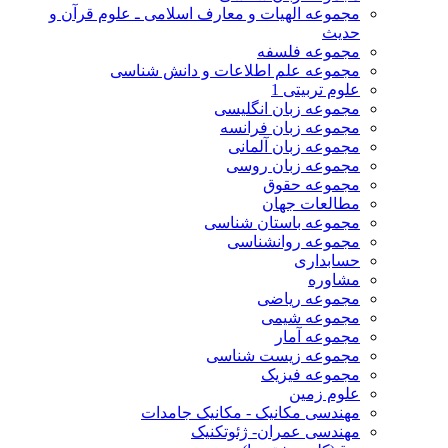
مجموعه الهیات و معارف اسلامی ـ علوم قرآن و
حدیث
مجموعه فلسفه
مجموعه علم اطلاعات و دانش شناسی
علوم تربیتی 1
مجموعه زبان انگلیسی
مجموعه زبان فرانسه
مجموعه زبان آلمانی
مجموعه زبان روسی
مجموعه حقوق
مطالعات جهان
مجموعه باستان شناسی
مجموعه روانشناسی
حسابداری
مشاوره
مجموعه ریاضی
مجموعه شیمی
مجموعه آمار
مجموعه زیست شناسی
مجموعه فیزیک
علوم زمین
مهندسی مکانیک - مکانیک جامدات
مهندسی عمران- ژئوتکنیک