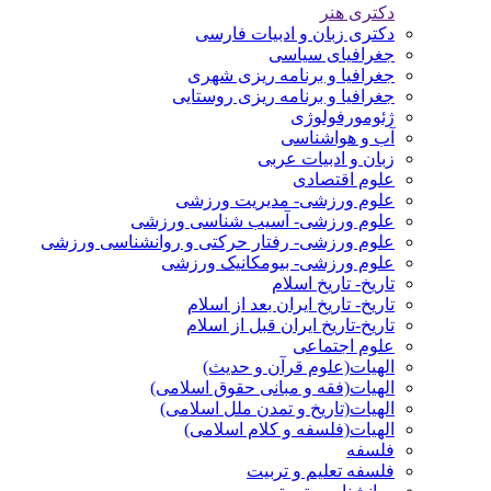
دکتری هنر
دکتری زبان و ادبیات فارسی
جغرافیای سیاسی
جغرافیا و برنامه ریزی شهری
جغرافیا و برنامه ریزی روستایی
ژئومورفولوژی
آب و هواشناسی
زبان و ادبیات عربی
علوم اقتصادی
علوم ورزشی- مدیریت ورزشی
علوم ورزشی- آسیب شناسی ورزشی
علوم ورزشی- رفتار حرکتی و روانشناسی ورزشی
علوم ورزشی- بیومکانیک ورزشی
تاریخ- تاریخ اسلام
تاریخ- تاریخ ایران بعد از اسلام
تاریخ-تاریخ ایران قبل از اسلام
علوم اجتماعی
الهیات(علوم قرآن و حدیث)
الهیات(فقه و مبانی حقوق اسلامی)
الهیات(تاریخ و تمدن ملل اسلامی)
الهیات(فلسفه و کلام اسلامی)
فلسفه
فلسفه تعلیم و تربیت