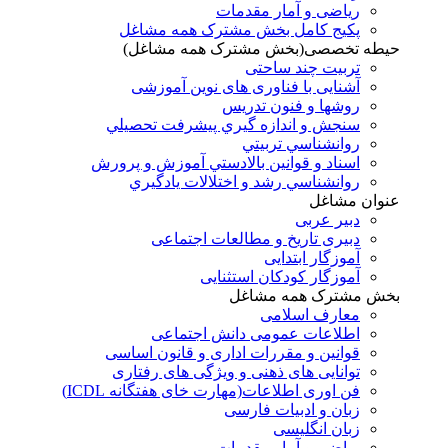
ریاضی و آمار مقدمات
پکیج کامل بخش مشترک همه مشاغل
حیطه تخصصی(بخش مشترک همه مشاغل)
تربیت چند ساحتی
آشنایی با فناوری های نوین آموزشی
روشها و فنون تدريس
سنجش و اندازه گيري پيشرفت تحصيلي
روانشناسي تربيتي
اسناد و قوانين بالادستي آموزش و پرورش
روانشناسي رشد و اختلالات يادگيري
عنوان مشاغل
دبير عربی
دبیری تاریخ و مطالعات اجتماعی
آموزگار ابتدایی
آموزگار کودکان استثنایی
بخش مشترک همه مشاغل
معارف اسلامی
اطلاعات عمومی دانش اجتماعی
قوانین و مقررات اداری و قانون اساسی
توانایی های ذهنی و ویژگی های رفتاری
فن اوری اطلاعات(مهارت خای هفتگانه ICDL)
زبان و ادبیات فارسی
زبان انگلیسی
ریاضی و آمار مقدمات