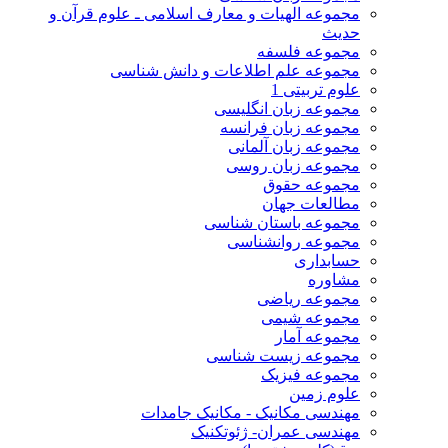
مجموعه الهیات و معارف اسلامی ـ علوم قرآن و
حدیث
مجموعه فلسفه
مجموعه علم اطلاعات و دانش شناسی
علوم تربیتی 1
مجموعه زبان انگلیسی
مجموعه زبان فرانسه
مجموعه زبان آلمانی
مجموعه زبان روسی
مجموعه حقوق
مطالعات جهان
مجموعه باستان شناسی
مجموعه روانشناسی
حسابداری
مشاوره
مجموعه ریاضی
مجموعه شیمی
مجموعه آمار
مجموعه زیست شناسی
مجموعه فیزیک
علوم زمین
مهندسی مکانیک - مکانیک جامدات
مهندسی عمران- ژئوتکنیک