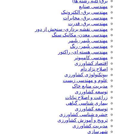
برق(کلیه رشته ها)
مهندسی صنایع
مهندسی برق- الکترونیک
مهندسی برق- مخابرات
مهندسی برق- قدرت
مهندسی نقشه برداری- سنجش از دور
مهندسی معدن- مکانیک سنگ
مهندسی پلیمر- پلیمر
مهندسی پلیمر- رنگ
مهندسی هسته ای- راکتور
مهندسی کامپیوتر
اقتصاد کشاورزی
اصلاح نژاد دام
بیوتکنولوژی کشاورزی
علوم و مهندسی زیست
مدیریت منابع خاک
توسعه کشاورزی
زراعت و اصلاح نباتات
بیماری شناسی گیاهی
توسعه کشاورزی
حشره شناسی کشاورزی
ترویج و آموزش کشاورزی
مدیریت کشاورزی
شهرسازی