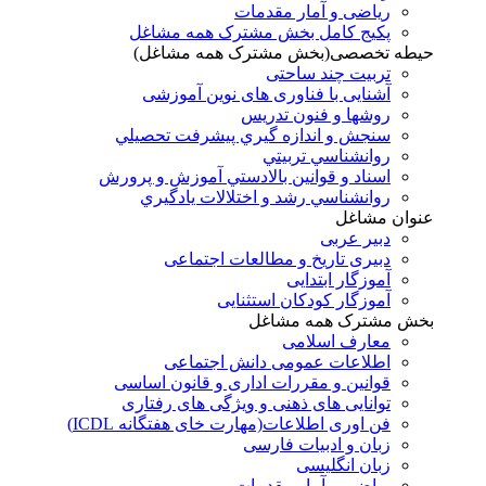
ریاضی و آمار مقدمات
پکیج کامل بخش مشترک همه مشاغل
حیطه تخصصی(بخش مشترک همه مشاغل)
تربیت چند ساحتی
آشنایی با فناوری های نوین آموزشی
روشها و فنون تدريس
سنجش و اندازه گيري پيشرفت تحصيلي
روانشناسي تربيتي
اسناد و قوانين بالادستي آموزش و پرورش
روانشناسي رشد و اختلالات يادگيري
عنوان مشاغل
دبير عربی
دبیری تاریخ و مطالعات اجتماعی
آموزگار ابتدایی
آموزگار کودکان استثنایی
بخش مشترک همه مشاغل
معارف اسلامی
اطلاعات عمومی دانش اجتماعی
قوانین و مقررات اداری و قانون اساسی
توانایی های ذهنی و ویژگی های رفتاری
فن اوری اطلاعات(مهارت خای هفتگانه ICDL)
زبان و ادبیات فارسی
زبان انگلیسی
ریاضی و آمار مقدمات