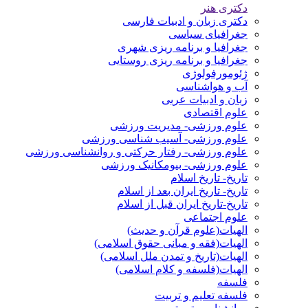
دکتری هنر
دکتری زبان و ادبیات فارسی
جغرافیای سیاسی
جغرافیا و برنامه ریزی شهری
جغرافیا و برنامه ریزی روستایی
ژئومورفولوژی
آب و هواشناسی
زبان و ادبیات عربی
علوم اقتصادی
علوم ورزشی- مدیریت ورزشی
علوم ورزشی- آسیب شناسی ورزشی
علوم ورزشی- رفتار حرکتی و روانشناسی ورزشی
علوم ورزشی- بیومکانیک ورزشی
تاریخ- تاریخ اسلام
تاریخ- تاریخ ایران بعد از اسلام
تاریخ-تاریخ ایران قبل از اسلام
علوم اجتماعی
الهیات(علوم قرآن و حدیث)
الهیات(فقه و مبانی حقوق اسلامی)
الهیات(تاریخ و تمدن ملل اسلامی)
الهیات(فلسفه و کلام اسلامی)
فلسفه
فلسفه تعلیم و تربیت