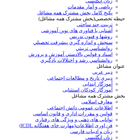
زبان انگلیسی
ریاضی و آمار مقدمات
پکیج کامل بخش مشترک همه مشاغل
حیطه تخصصی(بخش مشترک همه مشاغل)
تربیت چند ساحتی
آشنایی با فناوری های نوین آموزشی
روشها و فنون تدريس
سنجش و اندازه گيري پيشرفت تحصيلي
روانشناسي تربيتي
اسناد و قوانين بالادستي آموزش و پرورش
روانشناسي رشد و اختلالات يادگيري
عنوان مشاغل
دبير عربی
دبیری تاریخ و مطالعات اجتماعی
آموزگار ابتدایی
آموزگار کودکان استثنایی
بخش مشترک همه مشاغل
معارف اسلامی
اطلاعات عمومی دانش اجتماعی
قوانین و مقررات اداری و قانون اساسی
توانایی های ذهنی و ویژگی های رفتاری
فن اوری اطلاعات(مهارت خای هفتگانه ICDL)
زبان و ادبیات فارسی
زبان انگلیسی