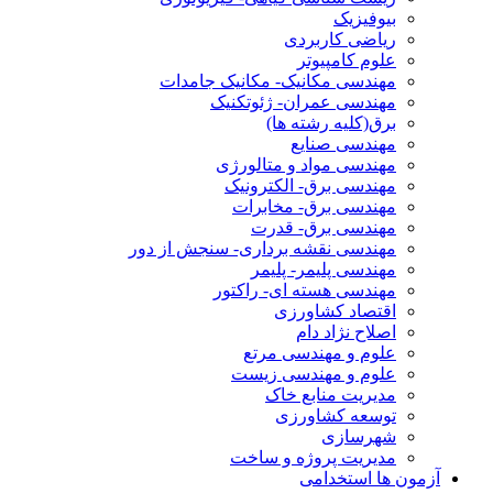
بیوفیزیک
ریاضی کاربردی
علوم کامپیوتر
مهندسی مکانیک- مکانیک جامدات
مهندسی عمران- ژئوتکنیک
برق(کلیه رشته ها)
مهندسی صنایع
مهندسی مواد و متالورژی
مهندسی برق- الکترونیک
مهندسی برق- مخابرات
مهندسی برق- قدرت
مهندسی نقشه برداری- سنجش از دور
مهندسی پلیمر- پلیمر
مهندسی هسته ای- راکتور
اقتصاد کشاورزی
اصلاح نژاد دام
علوم و مهندسی مرتع
علوم و مهندسی زیست
مدیریت منابع خاک
توسعه کشاورزی
شهرسازی
مدیریت پروژه و ساخت
آزمون ها استخدامی