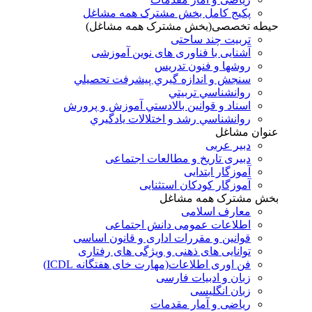
پکیج کامل بخش مشترک همه مشاغل
حیطه تخصصی(بخش مشترک همه مشاغل)
تربیت چند ساحتی
آشنایی با فناوری های نوین آموزشی
روشها و فنون تدريس
سنجش و اندازه گيري پيشرفت تحصيلي
روانشناسي تربيتي
اسناد و قوانين بالادستي آموزش و پرورش
روانشناسي رشد و اختلالات يادگيري
عنوان مشاغل
دبير عربی
دبیری تاریخ و مطالعات اجتماعی
آموزگار ابتدایی
آموزگار کودکان استثنایی
بخش مشترک همه مشاغل
معارف اسلامی
اطلاعات عمومی دانش اجتماعی
قوانین و مقررات اداری و قانون اساسی
توانایی های ذهنی و ویژگی های رفتاری
فن اوری اطلاعات(مهارت خای هفتگانه ICDL)
زبان و ادبیات فارسی
زبان انگلیسی
ریاضی و آمار مقدمات