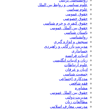
روانشناسی تربیتی
علوم سیاسی و روابط بین الملل
علوم سیاسی
حقوق عمومی
حقوق خصوصی
حقوق کیفری و جرم شناسی
حقوق بین الملل عمومی
باستان شناسی
روانشناسی
سنجش و اندازه گیری
مدیریت بازرگانی و راهبردی
حسابداری
ادبیات فرانسه
زبان و ادبیات انگلیسی
علوم ارتباطات
ادیان و عرفان
جمعیت شناسی
مددکاری اجتماعی
فقه شافعی
مشاوره
حقوق بین الملل عمومی
مدیریت دولتی
مطالعات زنان
مدرسی معارف اسلامی