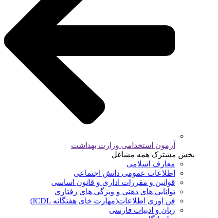
آزمون استخدامی وزارت بهداشت
بخش مشترک همه مشاغل
معارف اسلامی
اطلاعات عمومی دانش اجتماعی
قوانین و مقررات اداری و قانون اساسی
توانایی های ذهنی و ویژگی های رفتاری
فن اوری اطلاعات(مهارت خای هفتگانه ICDL)
زبان و ادبیات فارسی