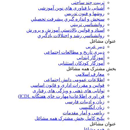
تربیت چند ساحتی
آشنایی با فناوری های نوین آموزشی
روشها و فنون تدريس
سنجش و اندازه گيري پيشرفت تحصيلي
روانشناسي تربيتي
اسناد و قوانين بالادستي آموزش و پرورش
روانشناسي رشد و اختلالات يادگيري
عنوان مشاغل
دبير عربی
دبیری تاریخ و مطالعات اجتماعی
آموزگار ابتدایی
آموزگار کودکان استثنایی
بخش مشترک همه مشاغل
معارف اسلامی
اطلاعات عمومی دانش اجتماعی
قوانین و مقررات اداری و قانون اساسی
توانایی های ذهنی و ویژگی های رفتاری
فن اوری اطلاعات(مهارت خای هفتگانه ICDL)
زبان و ادبیات فارسی
زبان انگلیسی
ریاضی و آمار مقدمات
پکیج کامل بخش مشترک همه مشاغل
عنوان مشاغل
همه مشاغل