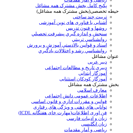
پکیج کامل بخش مشترک همه مشاغل
حیطه تخصصی(بخش مشترک همه مشاغل)
تربیت چند ساحتی
آشنایی با فناوری های نوین آموزشی
روشها و فنون تدريس
سنجش و اندازه گيري پيشرفت تحصيلي
روانشناسي تربيتي
اسناد و قوانين بالادستي آموزش و پرورش
روانشناسي رشد و اختلالات يادگيري
عنوان مشاغل
دبير عربی
دبیری تاریخ و مطالعات اجتماعی
آموزگار ابتدایی
آموزگار کودکان استثنایی
بخش مشترک همه مشاغل
معارف اسلامی
اطلاعات عمومی دانش اجتماعی
قوانین و مقررات اداری و قانون اساسی
توانایی های ذهنی و ویژگی های رفتاری
فن اوری اطلاعات(مهارت خای هفتگانه ICDL)
زبان و ادبیات فارسی
زبان انگلیسی
ریاضی و آمار مقدمات