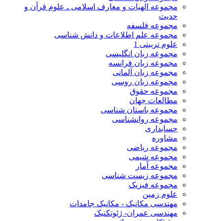
مجموعه الهیات و معارف اسلامی ـ علوم قرآن و
حدیث
مجموعه فلسفه
مجموعه علم اطلاعات و دانش شناسی
علوم تربیتی 1
مجموعه زبان انگلیسی
مجموعه زبان فرانسه
مجموعه زبان آلمانی
مجموعه زبان روسی
مجموعه حقوق
مطالعات جهان
مجموعه باستان شناسی
مجموعه روانشناسی
حسابداری
مشاوره
مجموعه ریاضی
مجموعه شیمی
مجموعه آمار
مجموعه زیست شناسی
مجموعه فیزیک
علوم زمین
مهندسی مکانیک - مکانیک جامدات
مهندسی عمران- ژئوتکنیک