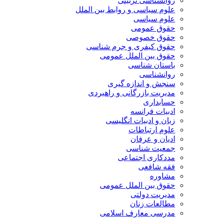
روانشناسی تربیتی
علوم سیاسی و روابط بین الملل
علوم سیاسی
حقوق عمومی
حقوق خصوصی
حقوق کیفری و جرم شناسی
حقوق بین الملل عمومی
باستان شناسی
روانشناسی
سنجش و اندازه گیری
مدیریت بازرگانی و راهبردی
حسابداری
ادبیات فرانسه
زبان و ادبیات انگلیسی
علوم ارتباطات
ادیان و عرفان
جمعیت شناسی
مددکاری اجتماعی
فقه شافعی
مشاوره
حقوق بین الملل عمومی
مدیریت دولتی
مطالعات زنان
مدرسی معارف اسلامی