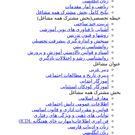
زبان انگلیسی
ریاضی و آمار مقدمات
پکیج کامل بخش مشترک همه مشاغل
حیطه تخصصی(بخش مشترک همه مشاغل)
تربیت چند ساحتی
آشنایی با فناوری های نوین آموزشی
روشها و فنون تدريس
سنجش و اندازه گيري پيشرفت تحصيلي
روانشناسي تربيتي
اسناد و قوانين بالادستي آموزش و پرورش
روانشناسي رشد و اختلالات يادگيري
عنوان مشاغل
دبير عربی
دبیری تاریخ و مطالعات اجتماعی
آموزگار ابتدایی
آموزگار کودکان استثنایی
بخش مشترک همه مشاغل
معارف اسلامی
اطلاعات عمومی دانش اجتماعی
قوانین و مقررات اداری و قانون اساسی
توانایی های ذهنی و ویژگی های رفتاری
فن اوری اطلاعات(مهارت خای هفتگانه ICDL)
زبان و ادبیات فارسی
زبان انگلیسی