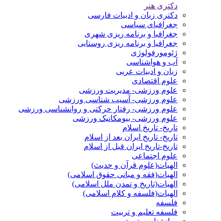
دکتری هنر
دکتری زبان و ادبیات فارسی
جغرافیای سیاسی
جغرافیا و برنامه ریزی شهری
جغرافیا و برنامه ریزی روستایی
ژئومورفولوژی
آب و هواشناسی
زبان و ادبیات عربی
علوم اقتصادی
علوم ورزشی- مدیریت ورزشی
علوم ورزشی- آسیب شناسی ورزشی
علوم ورزشی- رفتار حرکتی و روانشناسی ورزشی
علوم ورزشی- بیومکانیک ورزشی
تاریخ- تاریخ اسلام
تاریخ- تاریخ ایران بعد از اسلام
تاریخ-تاریخ ایران قبل از اسلام
علوم اجتماعی
الهیات(علوم قرآن و حدیث)
الهیات(فقه و مبانی حقوق اسلامی)
الهیات(تاریخ و تمدن ملل اسلامی)
الهیات(فلسفه و کلام اسلامی)
فلسفه
فلسفه تعلیم و تربیت