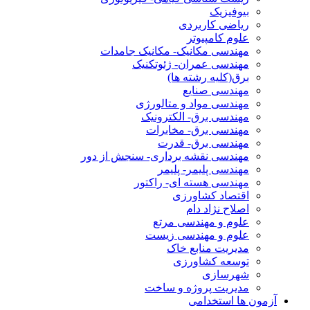
بیوفیزیک
ریاضی کاربردی
علوم کامپیوتر
مهندسی مکانیک- مکانیک جامدات
مهندسی عمران- ژئوتکنیک
برق(کلیه رشته ها)
مهندسی صنایع
مهندسی مواد و متالورژی
مهندسی برق- الکترونیک
مهندسی برق- مخابرات
مهندسی برق- قدرت
مهندسی نقشه برداری- سنجش از دور
مهندسی پلیمر- پلیمر
مهندسی هسته ای- راکتور
اقتصاد کشاورزی
اصلاح نژاد دام
علوم و مهندسی مرتع
علوم و مهندسی زیست
مدیریت منابع خاک
توسعه کشاورزی
شهرسازی
مدیریت پروژه و ساخت
آزمون ها استخدامی