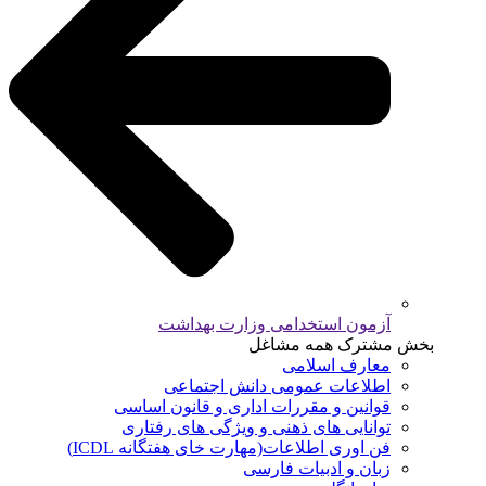
آزمون استخدامی وزارت بهداشت
بخش مشترک همه مشاغل
معارف اسلامی
اطلاعات عمومی دانش اجتماعی
قوانین و مقررات اداری و قانون اساسی
توانایی های ذهنی و ویژگی های رفتاری
فن اوری اطلاعات(مهارت خای هفتگانه ICDL)
زبان و ادبیات فارسی