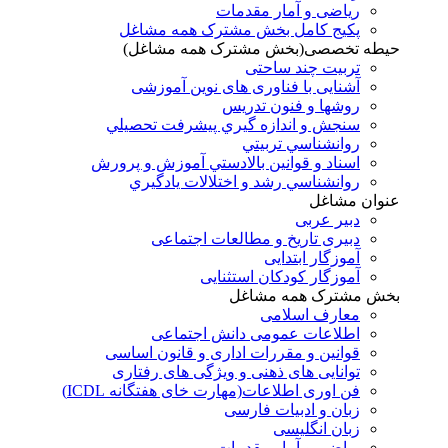
ریاضی و آمار مقدمات
پکیج کامل بخش مشترک همه مشاغل
حیطه تخصصی(بخش مشترک همه مشاغل)
تربیت چند ساحتی
آشنایی با فناوری های نوین آموزشی
روشها و فنون تدريس
سنجش و اندازه گيري پيشرفت تحصيلي
روانشناسي تربيتي
اسناد و قوانين بالادستي آموزش و پرورش
روانشناسي رشد و اختلالات يادگيري
عنوان مشاغل
دبير عربی
دبیری تاریخ و مطالعات اجتماعی
آموزگار ابتدایی
آموزگار کودکان استثنایی
بخش مشترک همه مشاغل
معارف اسلامی
اطلاعات عمومی دانش اجتماعی
قوانین و مقررات اداری و قانون اساسی
توانایی های ذهنی و ویژگی های رفتاری
فن اوری اطلاعات(مهارت خای هفتگانه ICDL)
زبان و ادبیات فارسی
زبان انگلیسی
ریاضی و آمار مقدمات