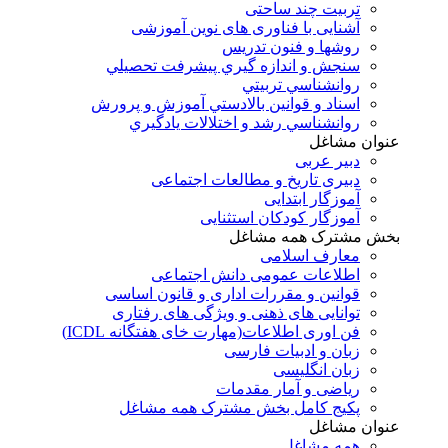
تربیت چند ساحتی
آشنایی با فناوری های نوین آموزشی
روشها و فنون تدريس
سنجش و اندازه گيري پيشرفت تحصيلي
روانشناسي تربيتي
اسناد و قوانين بالادستي آموزش و پرورش
روانشناسي رشد و اختلالات يادگيري
عنوان مشاغل
دبير عربی
دبیری تاریخ و مطالعات اجتماعی
آموزگار ابتدایی
آموزگار کودکان استثنایی
بخش مشترک همه مشاغل
معارف اسلامی
اطلاعات عمومی دانش اجتماعی
قوانین و مقررات اداری و قانون اساسی
توانایی های ذهنی و ویژگی های رفتاری
فن اوری اطلاعات(مهارت خای هفتگانه ICDL)
زبان و ادبیات فارسی
زبان انگلیسی
ریاضی و آمار مقدمات
پکیج کامل بخش مشترک همه مشاغل
عنوان مشاغل
همه مشاغل