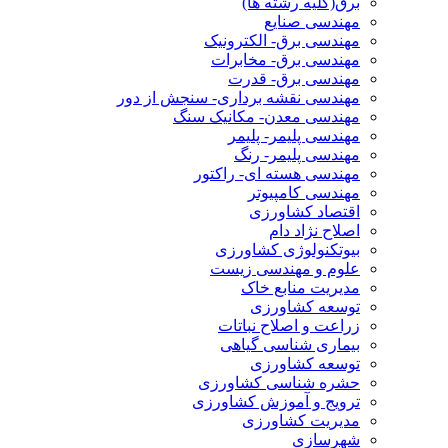
برق(کلیه رشته ها)
مهندسی صنایع
مهندسی برق- الکترونیک
مهندسی برق- مخابرات
مهندسی برق- قدرت
مهندسی نقشه برداری- سنجش از دور
مهندسی معدن- مکانیک سنگ
مهندسی پلیمر- پلیمر
مهندسی پلیمر- رنگ
مهندسی هسته ای- راکتور
مهندسی کامپیوتر
اقتصاد کشاورزی
اصلاح نژاد دام
بیوتکنولوژی کشاورزی
علوم و مهندسی زیست
مدیریت منابع خاک
توسعه کشاورزی
زراعت و اصلاح نباتات
بیماری شناسی گیاهی
توسعه کشاورزی
حشره شناسی کشاورزی
ترویج و آموزش کشاورزی
مدیریت کشاورزی
شهرسازی