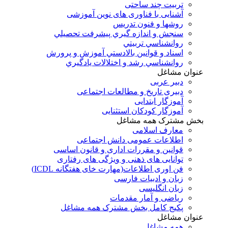
تربیت چند ساحتی
آشنایی با فناوری های نوین آموزشی
روشها و فنون تدريس
سنجش و اندازه گيري پيشرفت تحصيلي
روانشناسي تربيتي
اسناد و قوانين بالادستي آموزش و پرورش
روانشناسي رشد و اختلالات يادگيري
عنوان مشاغل
دبير عربی
دبیری تاریخ و مطالعات اجتماعی
آموزگار ابتدایی
آموزگار کودکان استثنایی
بخش مشترک همه مشاغل
معارف اسلامی
اطلاعات عمومی دانش اجتماعی
قوانین و مقررات اداری و قانون اساسی
توانایی های ذهنی و ویژگی های رفتاری
فن اوری اطلاعات(مهارت خای هفتگانه ICDL)
زبان و ادبیات فارسی
زبان انگلیسی
ریاضی و آمار مقدمات
پکیج کامل بخش مشترک همه مشاغل
عنوان مشاغل
همه مشاغل