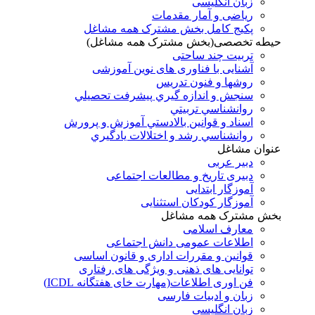
زبان انگلیسی
ریاضی و آمار مقدمات
پکیج کامل بخش مشترک همه مشاغل
حیطه تخصصی(بخش مشترک همه مشاغل)
تربیت چند ساحتی
آشنایی با فناوری های نوین آموزشی
روشها و فنون تدريس
سنجش و اندازه گيري پيشرفت تحصيلي
روانشناسي تربيتي
اسناد و قوانين بالادستي آموزش و پرورش
روانشناسي رشد و اختلالات يادگيري
عنوان مشاغل
دبير عربی
دبیری تاریخ و مطالعات اجتماعی
آموزگار ابتدایی
آموزگار کودکان استثنایی
بخش مشترک همه مشاغل
معارف اسلامی
اطلاعات عمومی دانش اجتماعی
قوانین و مقررات اداری و قانون اساسی
توانایی های ذهنی و ویژگی های رفتاری
فن اوری اطلاعات(مهارت خای هفتگانه ICDL)
زبان و ادبیات فارسی
زبان انگلیسی