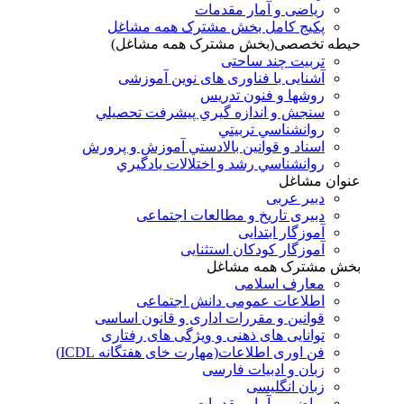
ریاضی و آمار مقدمات
پکیج کامل بخش مشترک همه مشاغل
حیطه تخصصی(بخش مشترک همه مشاغل)
تربیت چند ساحتی
آشنایی با فناوری های نوین آموزشی
روشها و فنون تدريس
سنجش و اندازه گيري پيشرفت تحصيلي
روانشناسي تربيتي
اسناد و قوانين بالادستي آموزش و پرورش
روانشناسي رشد و اختلالات يادگيري
عنوان مشاغل
دبير عربی
دبیری تاریخ و مطالعات اجتماعی
آموزگار ابتدایی
آموزگار کودکان استثنایی
بخش مشترک همه مشاغل
معارف اسلامی
اطلاعات عمومی دانش اجتماعی
قوانین و مقررات اداری و قانون اساسی
توانایی های ذهنی و ویژگی های رفتاری
فن اوری اطلاعات(مهارت خای هفتگانه ICDL)
زبان و ادبیات فارسی
زبان انگلیسی
ریاضی و آمار مقدمات