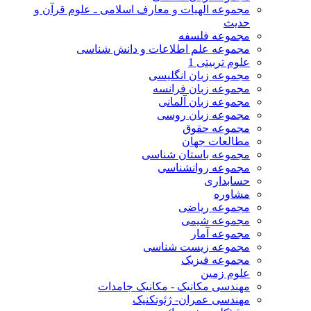
مجموعه الهیات و معارف اسلامی ـ علوم قرآن و
حدیث
مجموعه فلسفه
مجموعه علم اطلاعات و دانش شناسی
علوم تربیتی 1
مجموعه زبان انگلیسی
مجموعه زبان فرانسه
مجموعه زبان آلمانی
مجموعه زبان روسی
مجموعه حقوق
مطالعات جهان
مجموعه باستان شناسی
مجموعه روانشناسی
حسابداری
مشاوره
مجموعه ریاضی
مجموعه شیمی
مجموعه آمار
مجموعه زیست شناسی
مجموعه فیزیک
علوم زمین
مهندسی مکانیک - مکانیک جامدات
مهندسی عمران- ژئوتکنیک