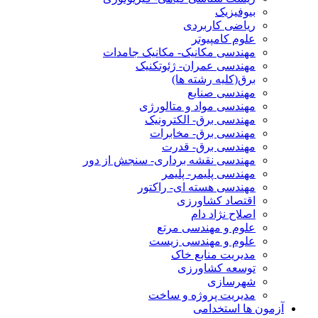
بیوفیزیک
ریاضی کاربردی
علوم کامپیوتر
مهندسی مکانیک- مکانیک جامدات
مهندسی عمران- ژئوتکنیک
برق(کلیه رشته ها)
مهندسی صنایع
مهندسی مواد و متالورژی
مهندسی برق- الکترونیک
مهندسی برق- مخابرات
مهندسی برق- قدرت
مهندسی نقشه برداری- سنجش از دور
مهندسی پلیمر- پلیمر
مهندسی هسته ای- راکتور
اقتصاد کشاورزی
اصلاح نژاد دام
علوم و مهندسی مرتع
علوم و مهندسی زیست
مدیریت منابع خاک
توسعه کشاورزی
شهرسازی
مدیریت پروژه و ساخت
آزمون ها استخدامی