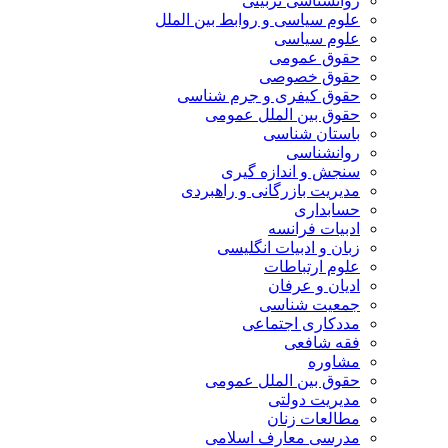
روانشناسی تربیتی
علوم سیاسی و روابط بین الملل
علوم سیاسی
حقوق عمومی
حقوق خصوصی
حقوق کیفری و جرم شناسی
حقوق بین الملل عمومی
باستان شناسی
روانشناسی
سنجش و اندازه گیری
مدیریت بازرگانی و راهبردی
حسابداری
ادبیات فرانسه
زبان و ادبیات انگلیسی
علوم ارتباطات
ادیان و عرفان
جمعیت شناسی
مددکاری اجتماعی
فقه شافعی
مشاوره
حقوق بین الملل عمومی
مدیریت دولتی
مطالعات زنان
مدرسی معارف اسلامی