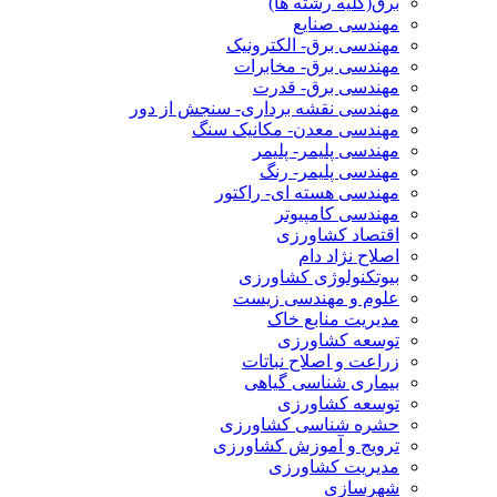
برق(کلیه رشته ها)
مهندسی صنایع
مهندسی برق- الکترونیک
مهندسی برق- مخابرات
مهندسی برق- قدرت
مهندسی نقشه برداری- سنجش از دور
مهندسی معدن- مکانیک سنگ
مهندسی پلیمر- پلیمر
مهندسی پلیمر- رنگ
مهندسی هسته ای- راکتور
مهندسی کامپیوتر
اقتصاد کشاورزی
اصلاح نژاد دام
بیوتکنولوژی کشاورزی
علوم و مهندسی زیست
مدیریت منابع خاک
توسعه کشاورزی
زراعت و اصلاح نباتات
بیماری شناسی گیاهی
توسعه کشاورزی
حشره شناسی کشاورزی
ترویج و آموزش کشاورزی
مدیریت کشاورزی
شهرسازی