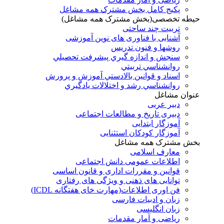
پکیج کامل بخش مشترک همه مشاغل
حیطه تخصصی(بخش مشترک همه مشاغل)
تربیت چند ساحتی
آشنایی با فناوری های نوین آموزشی
روشها و فنون تدريس
سنجش و اندازه گيري پيشرفت تحصيلي
روانشناسي تربيتي
اسناد و قوانين بالادستي آموزش و پرورش
روانشناسي رشد و اختلالات يادگيري
عنوان مشاغل
دبير عربی
دبیری تاریخ و مطالعات اجتماعی
آموزگار ابتدایی
آموزگار کودکان استثنایی
بخش مشترک همه مشاغل
معارف اسلامی
اطلاعات عمومی دانش اجتماعی
قوانین و مقررات اداری و قانون اساسی
توانایی های ذهنی و ویژگی های رفتاری
فن اوری اطلاعات(مهارت خای هفتگانه ICDL)
زبان و ادبیات فارسی
زبان انگلیسی
ریاضی و آمار مقدمات