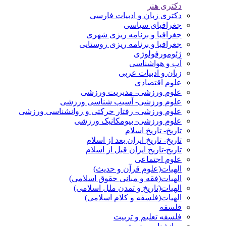
دکتری هنر
دکتری زبان و ادبیات فارسی
جغرافیای سیاسی
جغرافیا و برنامه ریزی شهری
جغرافیا و برنامه ریزی روستایی
ژئومورفولوژی
آب و هواشناسی
زبان و ادبیات عربی
علوم اقتصادی
علوم ورزشی- مدیریت ورزشی
علوم ورزشی- آسیب شناسی ورزشی
علوم ورزشی- رفتار حرکتی و روانشناسی ورزشی
علوم ورزشی- بیومکانیک ورزشی
تاریخ- تاریخ اسلام
تاریخ- تاریخ ایران بعد از اسلام
تاریخ-تاریخ ایران قبل از اسلام
علوم اجتماعی
الهیات(علوم قرآن و حدیث)
الهیات(فقه و مبانی حقوق اسلامی)
الهیات(تاریخ و تمدن ملل اسلامی)
الهیات(فلسفه و کلام اسلامی)
فلسفه
فلسفه تعلیم و تربیت