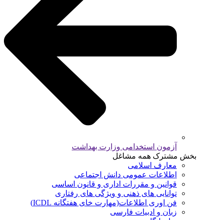
آزمون استخدامی وزارت بهداشت
بخش مشترک همه مشاغل
معارف اسلامی
اطلاعات عمومی دانش اجتماعی
قوانین و مقررات اداری و قانون اساسی
توانایی های ذهنی و ویژگی های رفتاری
فن اوری اطلاعات(مهارت خای هفتگانه ICDL)
زبان و ادبیات فارسی