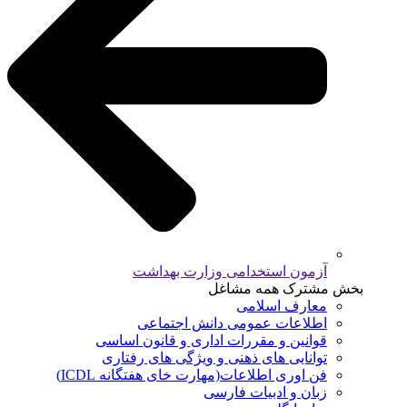
آزمون استخدامی وزارت بهداشت
بخش مشترک همه مشاغل
معارف اسلامی
اطلاعات عمومی دانش اجتماعی
قوانین و مقررات اداری و قانون اساسی
توانایی های ذهنی و ویژگی های رفتاری
فن اوری اطلاعات(مهارت خای هفتگانه ICDL)
زبان و ادبیات فارسی