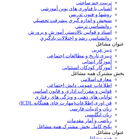
تربیت چند ساحتی
آشنایی با فناوری های نوین آموزشی
روشها و فنون تدريس
سنجش و اندازه گيري پيشرفت تحصيلي
روانشناسي تربيتي
اسناد و قوانين بالادستي آموزش و پرورش
روانشناسي رشد و اختلالات يادگيري
عنوان مشاغل
دبير عربی
دبیری تاریخ و مطالعات اجتماعی
آموزگار ابتدایی
آموزگار کودکان استثنایی
بخش مشترک همه مشاغل
معارف اسلامی
اطلاعات عمومی دانش اجتماعی
قوانین و مقررات اداری و قانون اساسی
توانایی های ذهنی و ویژگی های رفتاری
فن اوری اطلاعات(مهارت خای هفتگانه ICDL)
زبان و ادبیات فارسی
زبان انگلیسی
ریاضی و آمار مقدمات
پکیج کامل بخش مشترک همه مشاغل
عنوان مشاغل
همه مشاغل