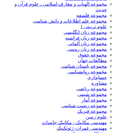
مجموعه الهیات و معارف اسلامی ـ علوم قرآن و
حدیث
مجموعه فلسفه
مجموعه علم اطلاعات و دانش شناسی
علوم تربیتی 1
مجموعه زبان انگلیسی
مجموعه زبان فرانسه
مجموعه زبان آلمانی
مجموعه زبان روسی
مجموعه حقوق
مطالعات جهان
مجموعه باستان شناسی
مجموعه روانشناسی
حسابداری
مشاوره
مجموعه ریاضی
مجموعه شیمی
مجموعه آمار
مجموعه زیست شناسی
مجموعه فیزیک
علوم زمین
مهندسی مکانیک - مکانیک جامدات
مهندسی عمران- ژئوتکنیک