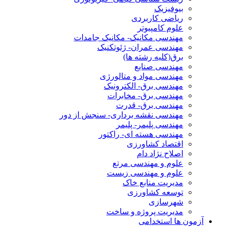
بیوفیزیک
ریاضی کاربردی
علوم کامپیوتر
مهندسی مکانیک- مکانیک جامدات
مهندسی عمران- ژئوتکنیک
برق(کلیه رشته ها)
مهندسی صنایع
مهندسی مواد و متالورژی
مهندسی برق- الکترونیک
مهندسی برق- مخابرات
مهندسی برق- قدرت
مهندسی نقشه برداری- سنجش از دور
مهندسی پلیمر- پلیمر
مهندسی هسته ای- راکتور
اقتصاد کشاورزی
اصلاح نژاد دام
علوم و مهندسی مرتع
علوم و مهندسی زیست
مدیریت منابع خاک
توسعه کشاورزی
شهرسازی
مدیریت پروژه و ساخت
آزمون ها استخدامی