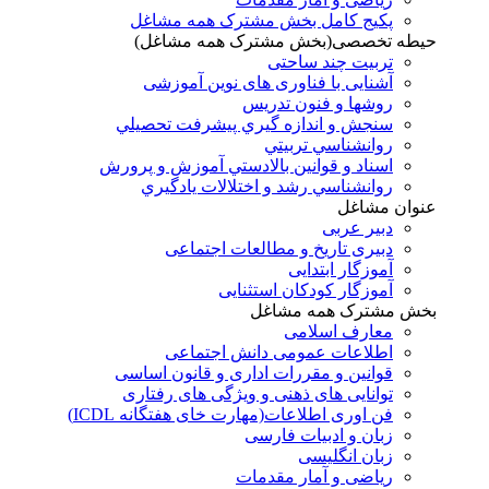
پکیج کامل بخش مشترک همه مشاغل
حیطه تخصصی(بخش مشترک همه مشاغل)
تربیت چند ساحتی
آشنایی با فناوری های نوین آموزشی
روشها و فنون تدريس
سنجش و اندازه گيري پيشرفت تحصيلي
روانشناسي تربيتي
اسناد و قوانين بالادستي آموزش و پرورش
روانشناسي رشد و اختلالات يادگيري
عنوان مشاغل
دبير عربی
دبیری تاریخ و مطالعات اجتماعی
آموزگار ابتدایی
آموزگار کودکان استثنایی
بخش مشترک همه مشاغل
معارف اسلامی
اطلاعات عمومی دانش اجتماعی
قوانین و مقررات اداری و قانون اساسی
توانایی های ذهنی و ویژگی های رفتاری
فن اوری اطلاعات(مهارت خای هفتگانه ICDL)
زبان و ادبیات فارسی
زبان انگلیسی
ریاضی و آمار مقدمات