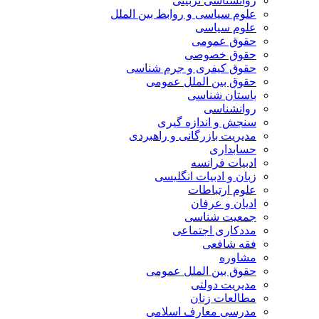
روانشناسی تربیتی
علوم سیاسی و روابط بین الملل
علوم سیاسی
حقوق عمومی
حقوق خصوصی
حقوق کیفری و جرم شناسی
حقوق بین الملل عمومی
باستان شناسی
روانشناسی
سنجش و اندازه گیری
مدیریت بازرگانی و راهبردی
حسابداری
ادبیات فرانسه
زبان و ادبیات انگلیسی
علوم ارتباطات
ادیان و عرفان
جمعیت شناسی
مددکاری اجتماعی
فقه شافعی
مشاوره
حقوق بین الملل عمومی
مدیریت دولتی
مطالعات زنان
مدرسی معارف اسلامی