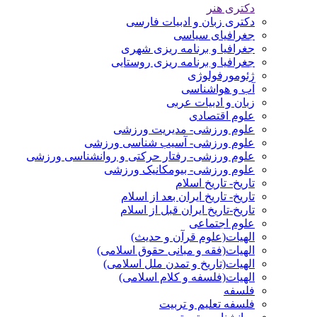
دکتری هنر
دکتری زبان و ادبیات فارسی
جغرافیای سیاسی
جغرافیا و برنامه ریزی شهری
جغرافیا و برنامه ریزی روستایی
ژئومورفولوژی
آب و هواشناسی
زبان و ادبیات عربی
علوم اقتصادی
علوم ورزشی- مدیریت ورزشی
علوم ورزشی- آسیب شناسی ورزشی
علوم ورزشی- رفتار حرکتی و روانشناسی ورزشی
علوم ورزشی- بیومکانیک ورزشی
تاریخ- تاریخ اسلام
تاریخ- تاریخ ایران بعد از اسلام
تاریخ-تاریخ ایران قبل از اسلام
علوم اجتماعی
الهیات(علوم قرآن و حدیث)
الهیات(فقه و مبانی حقوق اسلامی)
الهیات(تاریخ و تمدن ملل اسلامی)
الهیات(فلسفه و کلام اسلامی)
فلسفه
فلسفه تعلیم و تربیت