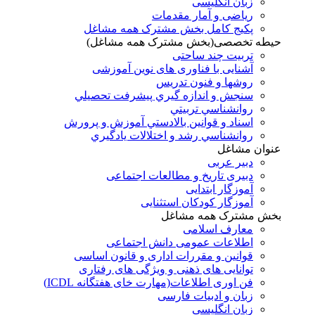
زبان انگلیسی
ریاضی و آمار مقدمات
پکیج کامل بخش مشترک همه مشاغل
حیطه تخصصی(بخش مشترک همه مشاغل)
تربیت چند ساحتی
آشنایی با فناوری های نوین آموزشی
روشها و فنون تدريس
سنجش و اندازه گيري پيشرفت تحصيلي
روانشناسي تربيتي
اسناد و قوانين بالادستي آموزش و پرورش
روانشناسي رشد و اختلالات يادگيري
عنوان مشاغل
دبير عربی
دبیری تاریخ و مطالعات اجتماعی
آموزگار ابتدایی
آموزگار کودکان استثنایی
بخش مشترک همه مشاغل
معارف اسلامی
اطلاعات عمومی دانش اجتماعی
قوانین و مقررات اداری و قانون اساسی
توانایی های ذهنی و ویژگی های رفتاری
فن اوری اطلاعات(مهارت خای هفتگانه ICDL)
زبان و ادبیات فارسی
زبان انگلیسی