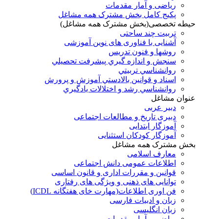
ریاضی و آمار مقدمات
پکیج کامل بخش مشترک همه مشاغل
حیطه تخصصی(بخش مشترک همه مشاغل)
تربیت چند ساحتی
آشنایی با فناوری های نوین آموزشی
روشها و فنون تدريس
سنجش و اندازه گيري پيشرفت تحصيلي
روانشناسي تربيتي
اسناد و قوانين بالادستي آموزش و پرورش
روانشناسي رشد و اختلالات يادگيري
عنوان مشاغل
دبير عربی
دبیری تاریخ و مطالعات اجتماعی
آموزگار ابتدایی
آموزگار کودکان استثنایی
بخش مشترک همه مشاغل
معارف اسلامی
اطلاعات عمومی دانش اجتماعی
قوانین و مقررات اداری و قانون اساسی
توانایی های ذهنی و ویژگی های رفتاری
فن اوری اطلاعات(مهارت خای هفتگانه ICDL)
زبان و ادبیات فارسی
زبان انگلیسی
ریاضی و آمار مقدمات