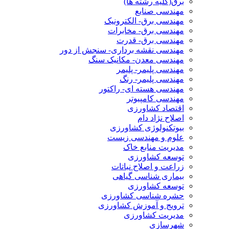
برق(کلیه رشته ها)
مهندسی صنایع
مهندسی برق- الکترونیک
مهندسی برق- مخابرات
مهندسی برق- قدرت
مهندسی نقشه برداری- سنجش از دور
مهندسی معدن- مکانیک سنگ
مهندسی پلیمر- پلیمر
مهندسی پلیمر- رنگ
مهندسی هسته ای- راکتور
مهندسی کامپیوتر
اقتصاد کشاورزی
اصلاح نژاد دام
بیوتکنولوژی کشاورزی
علوم و مهندسی زیست
مدیریت منابع خاک
توسعه کشاورزی
زراعت و اصلاح نباتات
بیماری شناسی گیاهی
توسعه کشاورزی
حشره شناسی کشاورزی
ترویج و آموزش کشاورزی
مدیریت کشاورزی
شهرسازی