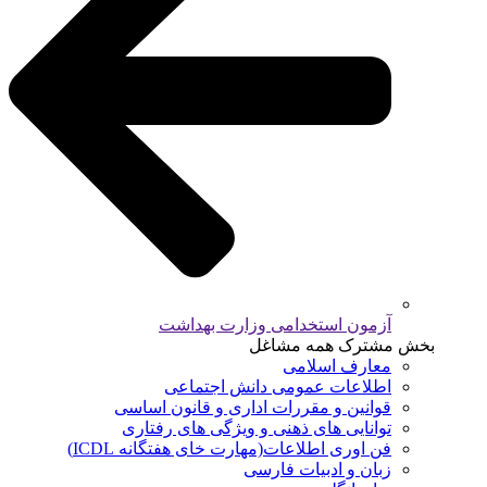
آزمون استخدامی وزارت بهداشت
بخش مشترک همه مشاغل
معارف اسلامی
اطلاعات عمومی دانش اجتماعی
قوانین و مقررات اداری و قانون اساسی
توانایی های ذهنی و ویژگی های رفتاری
فن اوری اطلاعات(مهارت خای هفتگانه ICDL)
زبان و ادبیات فارسی