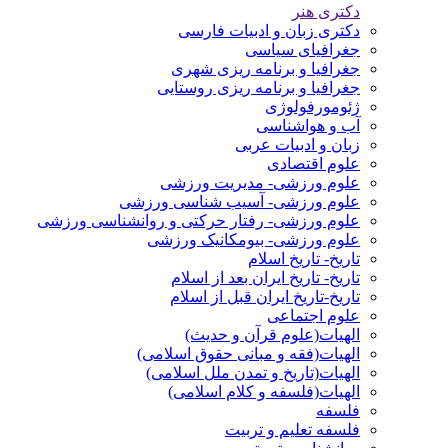
دکتری هنر
دکتری زبان و ادبیات فارسی
جغرافیای سیاسی
جغرافیا و برنامه ریزی شهری
جغرافیا و برنامه ریزی روستایی
ژئومورفولوژی
آب و هواشناسی
زبان و ادبیات عربی
علوم اقتصادی
علوم ورزشی- مدیریت ورزشی
علوم ورزشی- آسیب شناسی ورزشی
علوم ورزشی- رفتار حرکتی و روانشناسی ورزشی
علوم ورزشی- بیومکانیک ورزشی
تاریخ- تاریخ اسلام
تاریخ- تاریخ ایران بعد از اسلام
تاریخ-تاریخ ایران قبل از اسلام
علوم اجتماعی
الهیات(علوم قرآن و حدیث)
الهیات(فقه و مبانی حقوق اسلامی)
الهیات(تاریخ و تمدن ملل اسلامی)
الهیات(فلسفه و کلام اسلامی)
فلسفه
فلسفه تعلیم و تربیت