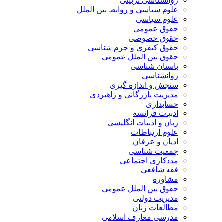
روانشناسی تربیتی
علوم سیاسی و روابط بین الملل
علوم سیاسی
حقوق عمومی
حقوق خصوصی
حقوق کیفری و جرم شناسی
حقوق بین الملل عمومی
باستان شناسی
روانشناسی
سنجش و اندازه گیری
مدیریت بازرگانی و راهبردی
حسابداری
ادبیات فرانسه
زبان و ادبیات انگلیسی
علوم ارتباطات
ادیان و عرفان
جمعیت شناسی
مددکاری اجتماعی
فقه شافعی
مشاوره
حقوق بین الملل عمومی
مدیریت دولتی
مطالعات زنان
مدرسی معارف اسلامی