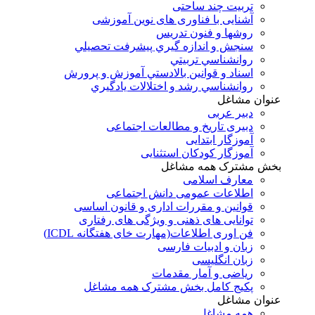
تربیت چند ساحتی
آشنایی با فناوری های نوین آموزشی
روشها و فنون تدريس
سنجش و اندازه گيري پيشرفت تحصيلي
روانشناسي تربيتي
اسناد و قوانين بالادستي آموزش و پرورش
روانشناسي رشد و اختلالات يادگيري
عنوان مشاغل
دبير عربی
دبیری تاریخ و مطالعات اجتماعی
آموزگار ابتدایی
آموزگار کودکان استثنایی
بخش مشترک همه مشاغل
معارف اسلامی
اطلاعات عمومی دانش اجتماعی
قوانین و مقررات اداری و قانون اساسی
توانایی های ذهنی و ویژگی های رفتاری
فن اوری اطلاعات(مهارت خای هفتگانه ICDL)
زبان و ادبیات فارسی
زبان انگلیسی
ریاضی و آمار مقدمات
پکیج کامل بخش مشترک همه مشاغل
عنوان مشاغل
همه مشاغل