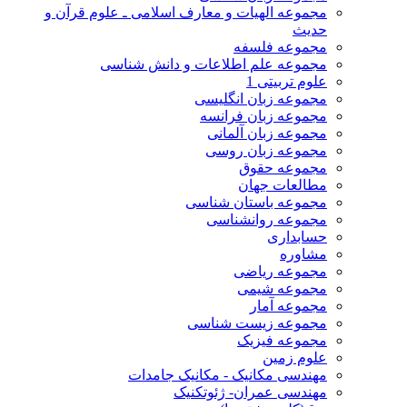
مجموعه الهیات و معارف اسلامی ـ علوم قرآن و
حدیث
مجموعه فلسفه
مجموعه علم اطلاعات و دانش شناسی
علوم تربیتی 1
مجموعه زبان انگلیسی
مجموعه زبان فرانسه
مجموعه زبان آلمانی
مجموعه زبان روسی
مجموعه حقوق
مطالعات جهان
مجموعه باستان شناسی
مجموعه روانشناسی
حسابداری
مشاوره
مجموعه ریاضی
مجموعه شیمی
مجموعه آمار
مجموعه زیست شناسی
مجموعه فیزیک
علوم زمین
مهندسی مکانیک - مکانیک جامدات
مهندسی عمران- ژئوتکنیک