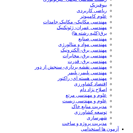
بیوفیزیک
ریاضی کاربردی
علوم کامپیوتر
مهندسی مکانیک- مکانیک جامدات
مهندسی عمران- ژئوتکنیک
برق(کلیه رشته ها)
مهندسی صنایع
مهندسی مواد و متالورژی
مهندسی برق- الکترونیک
مهندسی برق- مخابرات
مهندسی برق- قدرت
مهندسی نقشه برداری- سنجش از دور
مهندسی پلیمر- پلیمر
مهندسی هسته ای- راکتور
اقتصاد کشاورزی
اصلاح نژاد دام
علوم و مهندسی مرتع
علوم و مهندسی زیست
مدیریت منابع خاک
توسعه کشاورزی
شهرسازی
مدیریت پروژه و ساخت
آزمون ها استخدامی