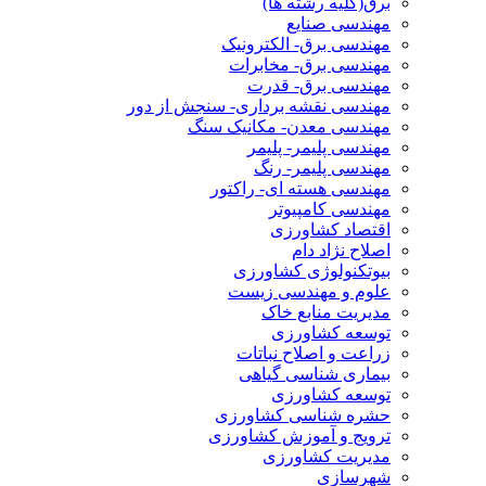
برق(کلیه رشته ها)
مهندسی صنایع
مهندسی برق- الکترونیک
مهندسی برق- مخابرات
مهندسی برق- قدرت
مهندسی نقشه برداری- سنجش از دور
مهندسی معدن- مکانیک سنگ
مهندسی پلیمر- پلیمر
مهندسی پلیمر- رنگ
مهندسی هسته ای- راکتور
مهندسی کامپیوتر
اقتصاد کشاورزی
اصلاح نژاد دام
بیوتکنولوژی کشاورزی
علوم و مهندسی زیست
مدیریت منابع خاک
توسعه کشاورزی
زراعت و اصلاح نباتات
بیماری شناسی گیاهی
توسعه کشاورزی
حشره شناسی کشاورزی
ترویج و آموزش کشاورزی
مدیریت کشاورزی
شهرسازی