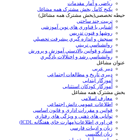
ریاضی و آمار مقدمات
پکیج کامل بخش مشترک همه مشاغل
حیطه تخصصی(بخش مشترک همه مشاغل)
تربیت چند ساحتی
آشنایی با فناوری های نوین آموزشی
روشها و فنون تدريس
سنجش و اندازه گيري پيشرفت تحصيلي
روانشناسي تربيتي
اسناد و قوانين بالادستي آموزش و پرورش
روانشناسي رشد و اختلالات يادگيري
عنوان مشاغل
دبير عربی
دبیری تاریخ و مطالعات اجتماعی
آموزگار ابتدایی
آموزگار کودکان استثنایی
بخش مشترک همه مشاغل
معارف اسلامی
اطلاعات عمومی دانش اجتماعی
قوانین و مقررات اداری و قانون اساسی
توانایی های ذهنی و ویژگی های رفتاری
فن اوری اطلاعات(مهارت خای هفتگانه ICDL)
زبان و ادبیات فارسی
زبان انگلیسی
ریاضی و آمار مقدمات