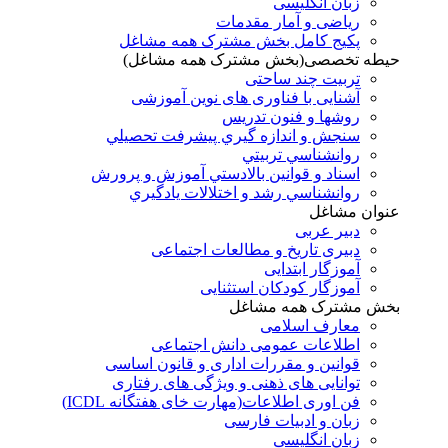
زبان انگلیسی
ریاضی و آمار مقدمات
پکیج کامل بخش مشترک همه مشاغل
حیطه تخصصی(بخش مشترک همه مشاغل)
تربیت چند ساحتی
آشنایی با فناوری های نوین آموزشی
روشها و فنون تدريس
سنجش و اندازه گيري پيشرفت تحصيلي
روانشناسي تربيتي
اسناد و قوانين بالادستي آموزش و پرورش
روانشناسي رشد و اختلالات يادگيري
عنوان مشاغل
دبير عربی
دبیری تاریخ و مطالعات اجتماعی
آموزگار ابتدایی
آموزگار کودکان استثنایی
بخش مشترک همه مشاغل
معارف اسلامی
اطلاعات عمومی دانش اجتماعی
قوانین و مقررات اداری و قانون اساسی
توانایی های ذهنی و ویژگی های رفتاری
فن اوری اطلاعات(مهارت خای هفتگانه ICDL)
زبان و ادبیات فارسی
زبان انگلیسی