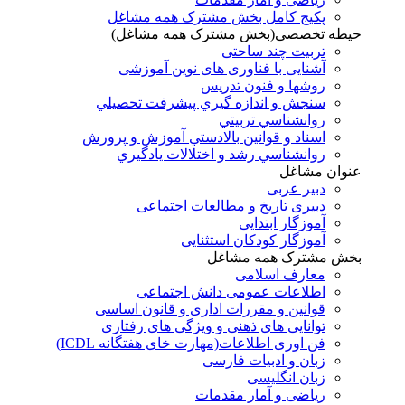
پکیج کامل بخش مشترک همه مشاغل
حیطه تخصصی(بخش مشترک همه مشاغل)
تربیت چند ساحتی
آشنایی با فناوری های نوین آموزشی
روشها و فنون تدريس
سنجش و اندازه گيري پيشرفت تحصيلي
روانشناسي تربيتي
اسناد و قوانين بالادستي آموزش و پرورش
روانشناسي رشد و اختلالات يادگيري
عنوان مشاغل
دبير عربی
دبیری تاریخ و مطالعات اجتماعی
آموزگار ابتدایی
آموزگار کودکان استثنایی
بخش مشترک همه مشاغل
معارف اسلامی
اطلاعات عمومی دانش اجتماعی
قوانین و مقررات اداری و قانون اساسی
توانایی های ذهنی و ویژگی های رفتاری
فن اوری اطلاعات(مهارت خای هفتگانه ICDL)
زبان و ادبیات فارسی
زبان انگلیسی
ریاضی و آمار مقدمات