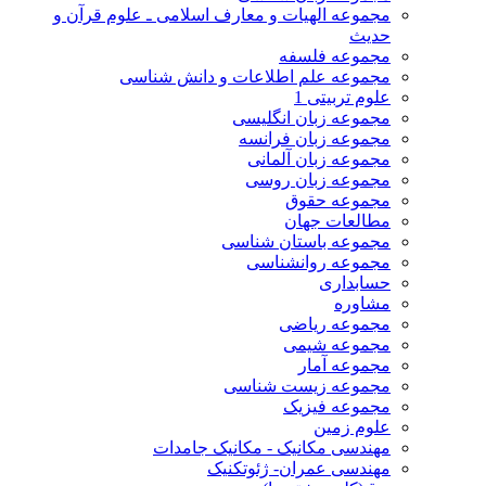
مجموعه الهیات و معارف اسلامی ـ علوم قرآن و
حدیث
مجموعه فلسفه
مجموعه علم اطلاعات و دانش شناسی
علوم تربیتی 1
مجموعه زبان انگلیسی
مجموعه زبان فرانسه
مجموعه زبان آلمانی
مجموعه زبان روسی
مجموعه حقوق
مطالعات جهان
مجموعه باستان شناسی
مجموعه روانشناسی
حسابداری
مشاوره
مجموعه ریاضی
مجموعه شیمی
مجموعه آمار
مجموعه زیست شناسی
مجموعه فیزیک
علوم زمین
مهندسی مکانیک - مکانیک جامدات
مهندسی عمران- ژئوتکنیک