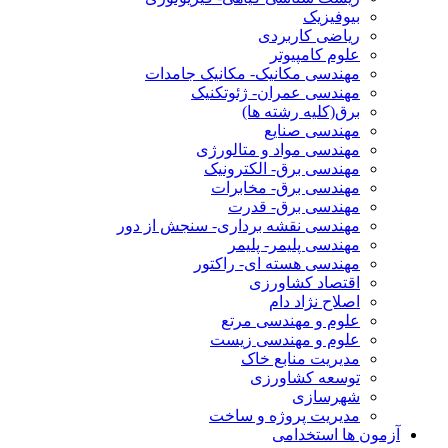
بیوفیزیک
ریاضی کاربردی
علوم کامپیوتر
مهندسی مکانیک- مکانیک جامدات
مهندسی عمران- ژئوتکنیک
برق(کلیه رشته ها)
مهندسی صنایع
مهندسی مواد و متالورژی
مهندسی برق- الکترونیک
مهندسی برق- مخابرات
مهندسی برق- قدرت
مهندسی نقشه برداری- سنجش از دور
مهندسی پلیمر- پلیمر
مهندسی هسته ای- راکتور
اقتصاد کشاورزی
اصلاح نژاد دام
علوم و مهندسی مرتع
علوم و مهندسی زیست
مدیریت منابع خاک
توسعه کشاورزی
شهرسازی
مدیریت پروژه و ساخت
آزمون ها استخدامی