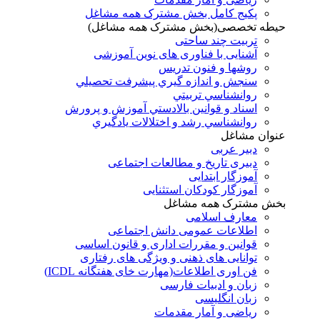
پکیج کامل بخش مشترک همه مشاغل
حیطه تخصصی(بخش مشترک همه مشاغل)
تربیت چند ساحتی
آشنایی با فناوری های نوین آموزشی
روشها و فنون تدريس
سنجش و اندازه گيري پيشرفت تحصيلي
روانشناسي تربيتي
اسناد و قوانين بالادستي آموزش و پرورش
روانشناسي رشد و اختلالات يادگيري
عنوان مشاغل
دبير عربی
دبیری تاریخ و مطالعات اجتماعی
آموزگار ابتدایی
آموزگار کودکان استثنایی
بخش مشترک همه مشاغل
معارف اسلامی
اطلاعات عمومی دانش اجتماعی
قوانین و مقررات اداری و قانون اساسی
توانایی های ذهنی و ویژگی های رفتاری
فن اوری اطلاعات(مهارت خای هفتگانه ICDL)
زبان و ادبیات فارسی
زبان انگلیسی
ریاضی و آمار مقدمات