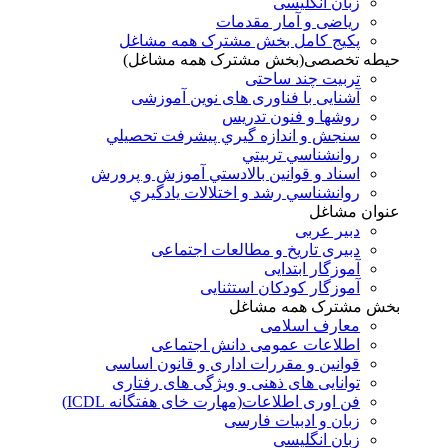
زبان انگلیسی
ریاضی و آمار مقدمات
پکیج کامل بخش مشترک همه مشاغل
حیطه تخصصی(بخش مشترک همه مشاغل)
تربیت چند ساحتی
آشنایی با فناوری های نوین آموزشی
روشها و فنون تدريس
سنجش و اندازه گيري پيشرفت تحصيلي
روانشناسي تربيتي
اسناد و قوانين بالادستي آموزش و پرورش
روانشناسي رشد و اختلالات يادگيري
عنوان مشاغل
دبير عربی
دبیری تاریخ و مطالعات اجتماعی
آموزگار ابتدایی
آموزگار کودکان استثنایی
بخش مشترک همه مشاغل
معارف اسلامی
اطلاعات عمومی دانش اجتماعی
قوانین و مقررات اداری و قانون اساسی
توانایی های ذهنی و ویژگی های رفتاری
فن اوری اطلاعات(مهارت خای هفتگانه ICDL)
زبان و ادبیات فارسی
زبان انگلیسی