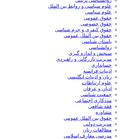
روانشناسی تربیتی
علوم سیاسی و روابط بین الملل
علوم سیاسی
حقوق عمومی
حقوق خصوصی
حقوق کیفری و جرم شناسی
حقوق بین الملل عمومی
باستان شناسی
روانشناسی
سنجش و اندازه گیری
مدیریت بازرگانی و راهبردی
حسابداری
ادبیات فرانسه
زبان و ادبیات انگلیسی
علوم ارتباطات
ادیان و عرفان
جمعیت شناسی
مددکاری اجتماعی
فقه شافعی
مشاوره
حقوق بین الملل عمومی
مدیریت دولتی
مطالعات زنان
مدرسی معارف اسلامی