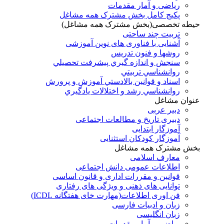
ریاضی و آمار مقدمات
پکیج کامل بخش مشترک همه مشاغل
حیطه تخصصی(بخش مشترک همه مشاغل)
تربیت چند ساحتی
آشنایی با فناوری های نوین آموزشی
روشها و فنون تدريس
سنجش و اندازه گيري پيشرفت تحصيلي
روانشناسي تربيتي
اسناد و قوانين بالادستي آموزش و پرورش
روانشناسي رشد و اختلالات يادگيري
عنوان مشاغل
دبير عربی
دبیری تاریخ و مطالعات اجتماعی
آموزگار ابتدایی
آموزگار کودکان استثنایی
بخش مشترک همه مشاغل
معارف اسلامی
اطلاعات عمومی دانش اجتماعی
قوانین و مقررات اداری و قانون اساسی
توانایی های ذهنی و ویژگی های رفتاری
فن اوری اطلاعات(مهارت خای هفتگانه ICDL)
زبان و ادبیات فارسی
زبان انگلیسی
ریاضی و آمار مقدمات