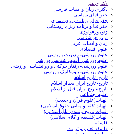
دکتری هنر
دکتری زبان و ادبیات فارسی
جغرافیای سیاسی
جغرافیا و برنامه ریزی شهری
جغرافیا و برنامه ریزی روستایی
ژئومورفولوژی
آب و هواشناسی
زبان و ادبیات عربی
علوم اقتصادی
علوم ورزشی- مدیریت ورزشی
علوم ورزشی- آسیب شناسی ورزشی
علوم ورزشی- رفتار حرکتی و روانشناسی ورزشی
علوم ورزشی- بیومکانیک ورزشی
تاریخ- تاریخ اسلام
تاریخ- تاریخ ایران بعد از اسلام
تاریخ-تاریخ ایران قبل از اسلام
علوم اجتماعی
الهیات(علوم قرآن و حدیث)
الهیات(فقه و مبانی حقوق اسلامی)
الهیات(تاریخ و تمدن ملل اسلامی)
الهیات(فلسفه و کلام اسلامی)
فلسفه
فلسفه تعلیم و تربیت