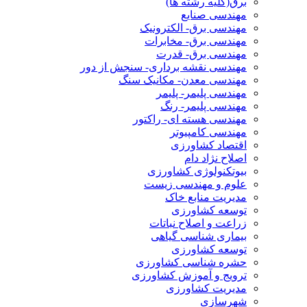
برق(کلیه رشته ها)
مهندسی صنایع
مهندسی برق- الکترونیک
مهندسی برق- مخابرات
مهندسی برق- قدرت
مهندسی نقشه برداری- سنجش از دور
مهندسی معدن- مکانیک سنگ
مهندسی پلیمر- پلیمر
مهندسی پلیمر- رنگ
مهندسی هسته ای- راکتور
مهندسی کامپیوتر
اقتصاد کشاورزی
اصلاح نژاد دام
بیوتکنولوژی کشاورزی
علوم و مهندسی زیست
مدیریت منابع خاک
توسعه کشاورزی
زراعت و اصلاح نباتات
بیماری شناسی گیاهی
توسعه کشاورزی
حشره شناسی کشاورزی
ترویج و آموزش کشاورزی
مدیریت کشاورزی
شهرسازی