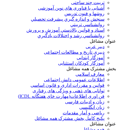
تربیت چند ساحتی
آشنایی با فناوری های نوین آموزشی
روشها و فنون تدريس
سنجش و اندازه گيري پيشرفت تحصيلي
روانشناسي تربيتي
اسناد و قوانين بالادستي آموزش و پرورش
روانشناسي رشد و اختلالات يادگيري
عنوان مشاغل
دبير عربی
دبیری تاریخ و مطالعات اجتماعی
آموزگار ابتدایی
آموزگار کودکان استثنایی
بخش مشترک همه مشاغل
معارف اسلامی
اطلاعات عمومی دانش اجتماعی
قوانین و مقررات اداری و قانون اساسی
توانایی های ذهنی و ویژگی های رفتاری
فن اوری اطلاعات(مهارت خای هفتگانه ICDL)
زبان و ادبیات فارسی
زبان انگلیسی
ریاضی و آمار مقدمات
پکیج کامل بخش مشترک همه مشاغل
عنوان مشاغل
همه مشاغل