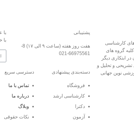
پشتیبانی
با 
با خ
رات پردازش به عنوان اولین ناشر و مبتکر کتاب ها و DVD های کارشناسی
هفت روز هفته (ساعت ۹ الی ۱۷) 8-
 ۵۰۰۰ عنوان کتاب در کلیه گروه های
66975561-021
در ابتکاری دیگر
 تشریحی و تحلیل و
دسته‌بندی پیشنهادی
دسترسی سریع
زشی نوین جهانی
فروشگاه
تماس با ما
کارشناسی ارشد
درباره ما
دکترا
وبلاگ
آزمون
نکات حقوقی