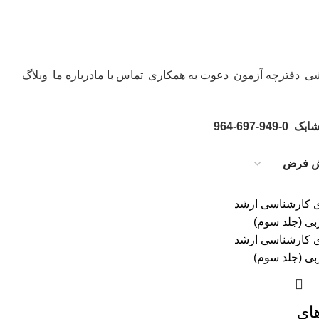
شی
دفترچه آزمون
دعوت به همکاری
تماس با ما
درباره ما
وبلاگ
ابک
964-697-949-0
ای