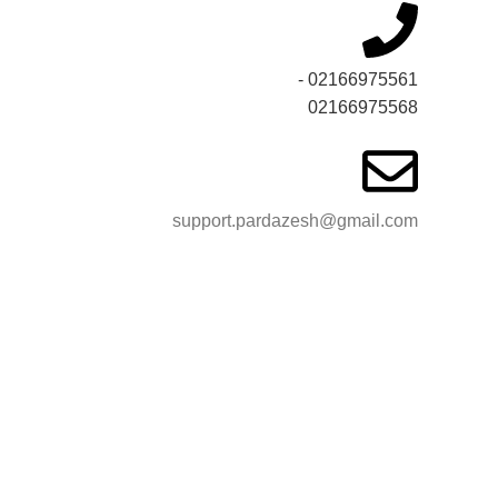
02166975561 -
02166975568
support.pardazesh@gmail.com