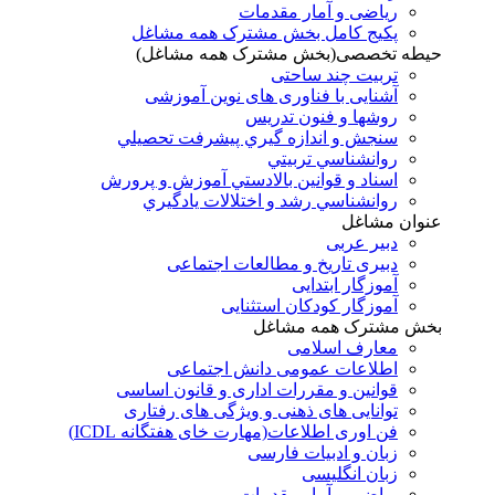
ریاضی و آمار مقدمات
پکیج کامل بخش مشترک همه مشاغل
حیطه تخصصی(بخش مشترک همه مشاغل)
تربیت چند ساحتی
آشنایی با فناوری های نوین آموزشی
روشها و فنون تدريس
سنجش و اندازه گيري پيشرفت تحصيلي
روانشناسي تربيتي
اسناد و قوانين بالادستي آموزش و پرورش
روانشناسي رشد و اختلالات يادگيري
عنوان مشاغل
دبير عربی
دبیری تاریخ و مطالعات اجتماعی
آموزگار ابتدایی
آموزگار کودکان استثنایی
بخش مشترک همه مشاغل
معارف اسلامی
اطلاعات عمومی دانش اجتماعی
قوانین و مقررات اداری و قانون اساسی
توانایی های ذهنی و ویژگی های رفتاری
فن اوری اطلاعات(مهارت خای هفتگانه ICDL)
زبان و ادبیات فارسی
زبان انگلیسی
ریاضی و آمار مقدمات