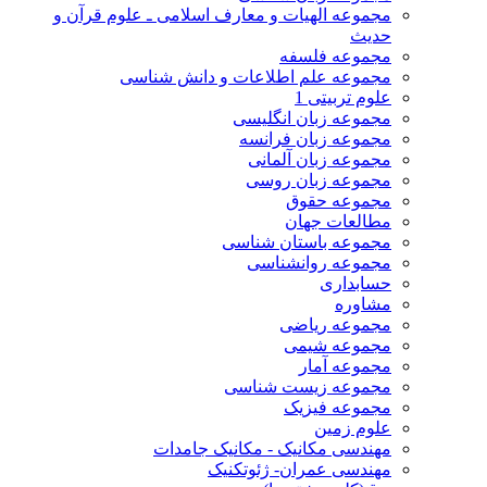
مجموعه الهیات و معارف اسلامی ـ علوم قرآن و
حدیث
مجموعه فلسفه
مجموعه علم اطلاعات و دانش شناسی
علوم تربیتی 1
مجموعه زبان انگلیسی
مجموعه زبان فرانسه
مجموعه زبان آلمانی
مجموعه زبان روسی
مجموعه حقوق
مطالعات جهان
مجموعه باستان شناسی
مجموعه روانشناسی
حسابداری
مشاوره
مجموعه ریاضی
مجموعه شیمی
مجموعه آمار
مجموعه زیست شناسی
مجموعه فیزیک
علوم زمین
مهندسی مکانیک - مکانیک جامدات
مهندسی عمران- ژئوتکنیک