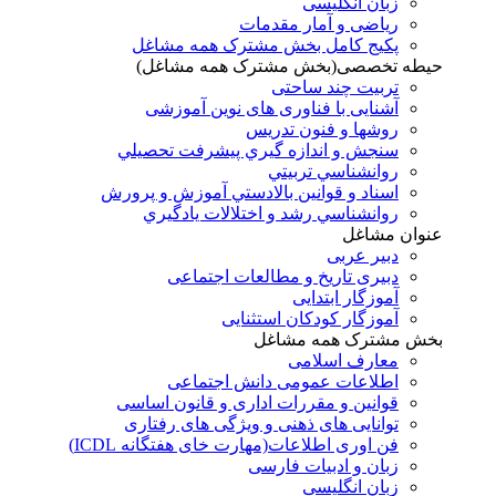
زبان انگلیسی
ریاضی و آمار مقدمات
پکیج کامل بخش مشترک همه مشاغل
حیطه تخصصی(بخش مشترک همه مشاغل)
تربیت چند ساحتی
آشنایی با فناوری های نوین آموزشی
روشها و فنون تدريس
سنجش و اندازه گيري پيشرفت تحصيلي
روانشناسي تربيتي
اسناد و قوانين بالادستي آموزش و پرورش
روانشناسي رشد و اختلالات يادگيري
عنوان مشاغل
دبير عربی
دبیری تاریخ و مطالعات اجتماعی
آموزگار ابتدایی
آموزگار کودکان استثنایی
بخش مشترک همه مشاغل
معارف اسلامی
اطلاعات عمومی دانش اجتماعی
قوانین و مقررات اداری و قانون اساسی
توانایی های ذهنی و ویژگی های رفتاری
فن اوری اطلاعات(مهارت خای هفتگانه ICDL)
زبان و ادبیات فارسی
زبان انگلیسی