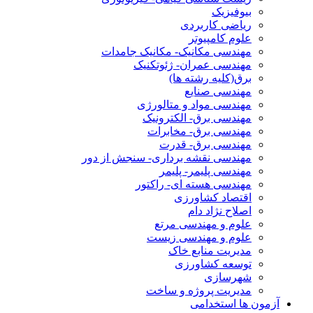
بیوفیزیک
ریاضی کاربردی
علوم کامپیوتر
مهندسی مکانیک- مکانیک جامدات
مهندسی عمران- ژئوتکنیک
برق(کلیه رشته ها)
مهندسی صنایع
مهندسی مواد و متالورژی
مهندسی برق- الکترونیک
مهندسی برق- مخابرات
مهندسی برق- قدرت
مهندسی نقشه برداری- سنجش از دور
مهندسی پلیمر- پلیمر
مهندسی هسته ای- راکتور
اقتصاد کشاورزی
اصلاح نژاد دام
علوم و مهندسی مرتع
علوم و مهندسی زیست
مدیریت منابع خاک
توسعه کشاورزی
شهرسازی
مدیریت پروژه و ساخت
آزمون ها استخدامی