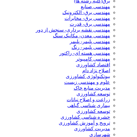
برق(کلیه رشته ها)
مهندسی صنایع
مهندسی برق- الکترونیک
مهندسی برق- مخابرات
مهندسی برق- قدرت
مهندسی نقشه برداری- سنجش از دور
مهندسی معدن- مکانیک سنگ
مهندسی پلیمر- پلیمر
مهندسی پلیمر- رنگ
مهندسی هسته ای- راکتور
مهندسی کامپیوتر
اقتصاد کشاورزی
اصلاح نژاد دام
بیوتکنولوژی کشاورزی
علوم و مهندسی زیست
مدیریت منابع خاک
توسعه کشاورزی
زراعت و اصلاح نباتات
بیماری شناسی گیاهی
توسعه کشاورزی
حشره شناسی کشاورزی
ترویج و آموزش کشاورزی
مدیریت کشاورزی
شهرسازی