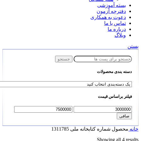
بسته آموزشی
دفترچه آزمون
دعوت به همکاری
تماس با ما
درباره ما
وبلاگ
بستن
جستجو
دسته بندی محصولات
فیلتر براساس قیمت
حداقل
حداكثر
قیمت
قيمت
صافی
خانه
محصول شماره کتابخانه ملی
1311785
Showing all 4 results