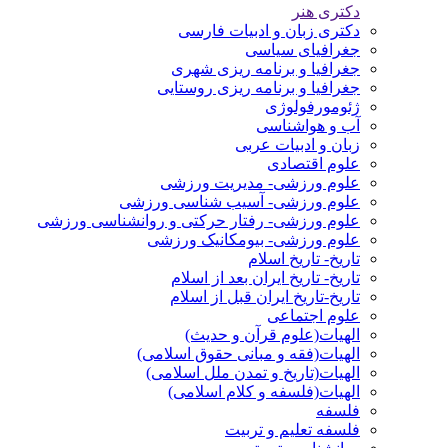
دکتری هنر
دکتری زبان و ادبیات فارسی
جغرافیای سیاسی
جغرافیا و برنامه ریزی شهری
جغرافیا و برنامه ریزی روستایی
ژئومورفولوژی
آب و هواشناسی
زبان و ادبیات عربی
علوم اقتصادی
علوم ورزشی- مدیریت ورزشی
علوم ورزشی- آسیب شناسی ورزشی
علوم ورزشی- رفتار حرکتی و روانشناسی ورزشی
علوم ورزشی- بیومکانیک ورزشی
تاریخ- تاریخ اسلام
تاریخ- تاریخ ایران بعد از اسلام
تاریخ-تاریخ ایران قبل از اسلام
علوم اجتماعی
الهیات(علوم قرآن و حدیث)
الهیات(فقه و مبانی حقوق اسلامی)
الهیات(تاریخ و تمدن ملل اسلامی)
الهیات(فلسفه و کلام اسلامی)
فلسفه
فلسفه تعلیم و تربیت