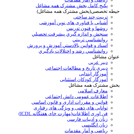
پکیج کامل بخش مشترک همه مشاغل
حیطه تخصصی(بخش مشترک همه مشاغل)
تربیت چند ساحتی
آشنایی با فناوری های نوین آموزشی
روشها و فنون تدريس
سنجش و اندازه گيري پيشرفت تحصيلي
روانشناسي تربيتي
اسناد و قوانين بالادستي آموزش و پرورش
روانشناسي رشد و اختلالات يادگيري
عنوان مشاغل
دبير عربی
دبیری تاریخ و مطالعات اجتماعی
آموزگار ابتدایی
آموزگار کودکان استثنایی
بخش مشترک همه مشاغل
معارف اسلامی
اطلاعات عمومی دانش اجتماعی
قوانین و مقررات اداری و قانون اساسی
توانایی های ذهنی و ویژگی های رفتاری
فن اوری اطلاعات(مهارت خای هفتگانه ICDL)
زبان و ادبیات فارسی
زبان انگلیسی
ریاضی و آمار مقدمات