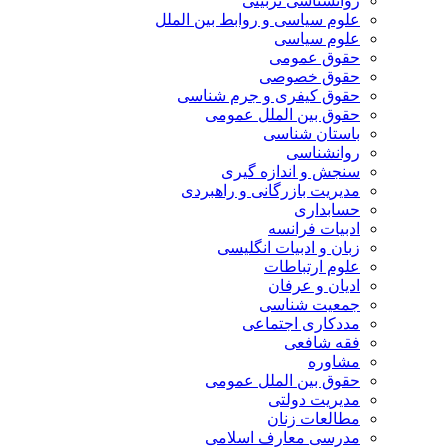
روانشناسی تربیتی
علوم سیاسی و روابط بین الملل
علوم سیاسی
حقوق عمومی
حقوق خصوصی
حقوق کیفری و جرم شناسی
حقوق بین الملل عمومی
باستان شناسی
روانشناسی
سنجش و اندازه گیری
مدیریت بازرگانی و راهبردی
حسابداری
ادبیات فرانسه
زبان و ادبیات انگلیسی
علوم ارتباطات
ادیان و عرفان
جمعیت شناسی
مددکاری اجتماعی
فقه شافعی
مشاوره
حقوق بین الملل عمومی
مدیریت دولتی
مطالعات زنان
مدرسی معارف اسلامی