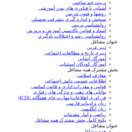
تربیت چند ساحتی
آشنایی با فناوری های نوین آموزشی
روشها و فنون تدريس
سنجش و اندازه گيري پيشرفت تحصيلي
روانشناسي تربيتي
اسناد و قوانين بالادستي آموزش و پرورش
روانشناسي رشد و اختلالات يادگيري
عنوان مشاغل
دبير عربی
دبیری تاریخ و مطالعات اجتماعی
آموزگار ابتدایی
آموزگار کودکان استثنایی
بخش مشترک همه مشاغل
معارف اسلامی
اطلاعات عمومی دانش اجتماعی
قوانین و مقررات اداری و قانون اساسی
توانایی های ذهنی و ویژگی های رفتاری
فن اوری اطلاعات(مهارت خای هفتگانه ICDL)
زبان و ادبیات فارسی
زبان انگلیسی
ریاضی و آمار مقدمات
پکیج کامل بخش مشترک همه مشاغل
عنوان مشاغل
همه مشاغل