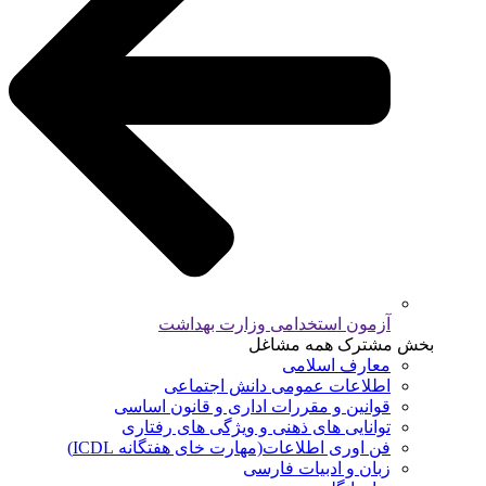
آزمون استخدامی وزارت بهداشت
بخش مشترک همه مشاغل
معارف اسلامی
اطلاعات عمومی دانش اجتماعی
قوانین و مقررات اداری و قانون اساسی
توانایی های ذهنی و ویژگی های رفتاری
فن اوری اطلاعات(مهارت خای هفتگانه ICDL)
زبان و ادبیات فارسی