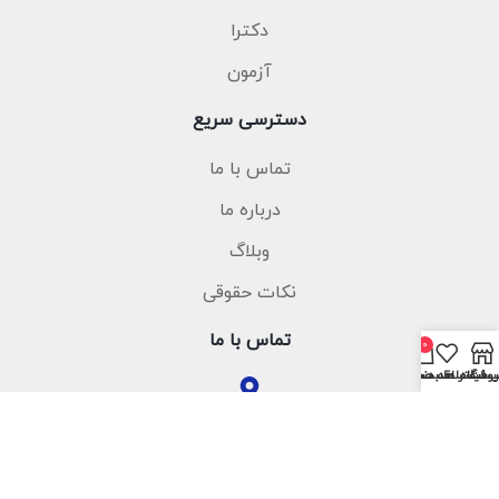
دکترا
آزمون
دسترسی سریع
تماس با ما
درباره ما
وبلاگ
نکات حقوقی
تماس با ما
0
روشگاه
فیلتر ها
سبد خرید
یست علاقه مندی ها
حساب من
میدان انقلاب ، خیابان شهدای ژاندارمری ، بین فروردین و
اردیبهشت ، پلاک 132