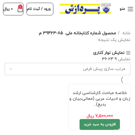
0
منو
ورود / ثبت نام
0
ریال
خانه
محصول شماره کتابخانه ملی
39423-85 م
نمایش یک نتیجه
نمایش نوار کناری
نمایش
9
24
36
خلاصه مباحث کارشناسی ارشد
زبان و ادبیات عربی (معانی،بیان و
بدیع)...
7,500,000
ریال
افزودن به سبد خرید