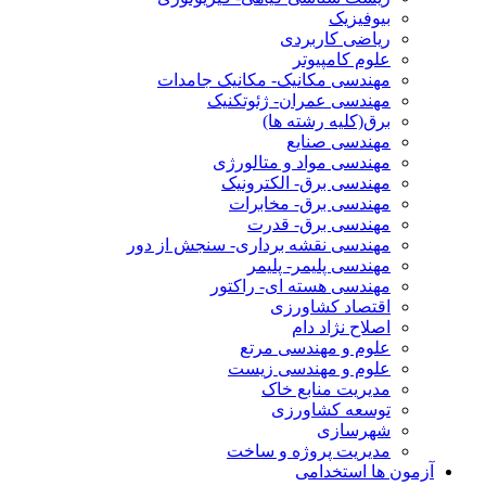
بیوفیزیک
ریاضی کاربردی
علوم کامپیوتر
مهندسی مکانیک- مکانیک جامدات
مهندسی عمران- ژئوتکنیک
برق(کلیه رشته ها)
مهندسی صنایع
مهندسی مواد و متالورژی
مهندسی برق- الکترونیک
مهندسی برق- مخابرات
مهندسی برق- قدرت
مهندسی نقشه برداری- سنجش از دور
مهندسی پلیمر- پلیمر
مهندسی هسته ای- راکتور
اقتصاد کشاورزی
اصلاح نژاد دام
علوم و مهندسی مرتع
علوم و مهندسی زیست
مدیریت منابع خاک
توسعه کشاورزی
شهرسازی
مدیریت پروژه و ساخت
آزمون ها استخدامی