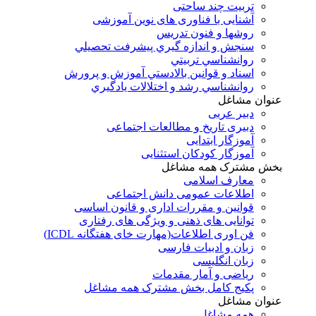
تربیت چند ساحتی
آشنایی با فناوری های نوین آموزشی
روشها و فنون تدريس
سنجش و اندازه گيري پيشرفت تحصيلي
روانشناسي تربيتي
اسناد و قوانين بالادستي آموزش و پرورش
روانشناسي رشد و اختلالات يادگيري
عنوان مشاغل
دبير عربی
دبیری تاریخ و مطالعات اجتماعی
آموزگار ابتدایی
آموزگار کودکان استثنایی
بخش مشترک همه مشاغل
معارف اسلامی
اطلاعات عمومی دانش اجتماعی
قوانین و مقررات اداری و قانون اساسی
توانایی های ذهنی و ویژگی های رفتاری
فن اوری اطلاعات(مهارت خای هفتگانه ICDL)
زبان و ادبیات فارسی
زبان انگلیسی
ریاضی و آمار مقدمات
پکیج کامل بخش مشترک همه مشاغل
عنوان مشاغل
همه مشاغل