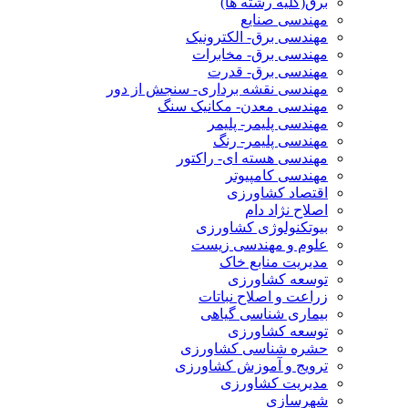
برق(کلیه رشته ها)
مهندسی صنایع
مهندسی برق- الکترونیک
مهندسی برق- مخابرات
مهندسی برق- قدرت
مهندسی نقشه برداری- سنجش از دور
مهندسی معدن- مکانیک سنگ
مهندسی پلیمر- پلیمر
مهندسی پلیمر- رنگ
مهندسی هسته ای- راکتور
مهندسی کامپیوتر
اقتصاد کشاورزی
اصلاح نژاد دام
بیوتکنولوژی کشاورزی
علوم و مهندسی زیست
مدیریت منابع خاک
توسعه کشاورزی
زراعت و اصلاح نباتات
بیماری شناسی گیاهی
توسعه کشاورزی
حشره شناسی کشاورزی
ترویج و آموزش کشاورزی
مدیریت کشاورزی
شهرسازی