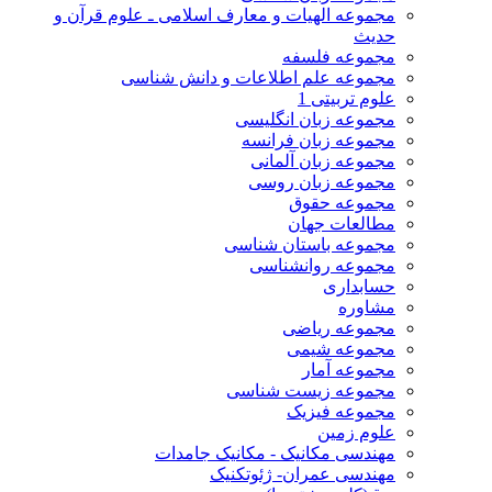
مجموعه الهیات و معارف اسلامی ـ علوم قرآن و
حدیث
مجموعه فلسفه
مجموعه علم اطلاعات و دانش شناسی
علوم تربیتی 1
مجموعه زبان انگلیسی
مجموعه زبان فرانسه
مجموعه زبان آلمانی
مجموعه زبان روسی
مجموعه حقوق
مطالعات جهان
مجموعه باستان شناسی
مجموعه روانشناسی
حسابداری
مشاوره
مجموعه ریاضی
مجموعه شیمی
مجموعه آمار
مجموعه زیست شناسی
مجموعه فیزیک
علوم زمین
مهندسی مکانیک - مکانیک جامدات
مهندسی عمران- ژئوتکنیک