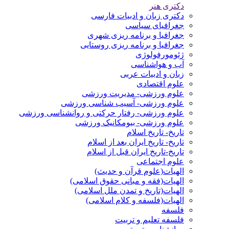
دکتری هنر
دکتری زبان و ادبیات فارسی
جغرافیای سیاسی
جغرافیا و برنامه ریزی شهری
جغرافیا و برنامه ریزی روستایی
ژئومورفولوژی
آب و هواشناسی
زبان و ادبیات عربی
علوم اقتصادی
علوم ورزشی- مدیریت ورزشی
علوم ورزشی- آسیب شناسی ورزشی
علوم ورزشی- رفتار حرکتی و روانشناسی ورزشی
علوم ورزشی- بیومکانیک ورزشی
تاریخ- تاریخ اسلام
تاریخ- تاریخ ایران بعد از اسلام
تاریخ-تاریخ ایران قبل از اسلام
علوم اجتماعی
الهیات(علوم قرآن و حدیث)
الهیات(فقه و مبانی حقوق اسلامی)
الهیات(تاریخ و تمدن ملل اسلامی)
الهیات(فلسفه و کلام اسلامی)
فلسفه
فلسفه تعلیم و تربیت