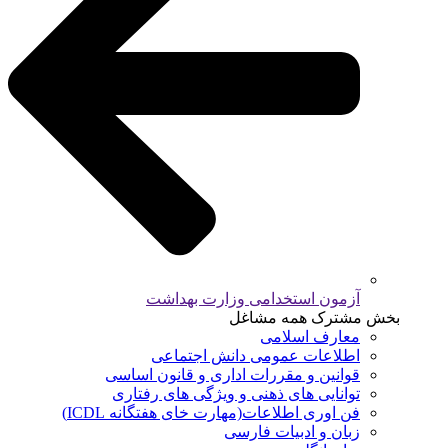
آزمون استخدامی وزارت بهداشت
بخش مشترک همه مشاغل
معارف اسلامی
اطلاعات عمومی دانش اجتماعی
قوانین و مقررات اداری و قانون اساسی
توانایی های ذهنی و ویژگی های رفتاری
فن اوری اطلاعات(مهارت خای هفتگانه ICDL)
زبان و ادبیات فارسی