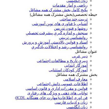
زبان انگلیسی
ریاضی و آمار مقدمات
پکیج کامل بخش مشترک همه مشاغل
حیطه تخصصی(بخش مشترک همه مشاغل)
تربیت چند ساحتی
آشنایی با فناوری های نوین آموزشی
روشها و فنون تدريس
سنجش و اندازه گيري پيشرفت تحصيلي
روانشناسي تربيتي
اسناد و قوانين بالادستي آموزش و پرورش
روانشناسي رشد و اختلالات يادگيري
عنوان مشاغل
دبير عربی
دبیری تاریخ و مطالعات اجتماعی
آموزگار ابتدایی
آموزگار کودکان استثنایی
بخش مشترک همه مشاغل
معارف اسلامی
اطلاعات عمومی دانش اجتماعی
قوانین و مقررات اداری و قانون اساسی
توانایی های ذهنی و ویژگی های رفتاری
فن اوری اطلاعات(مهارت خای هفتگانه ICDL)
زبان و ادبیات فارسی
زبان انگلیسی