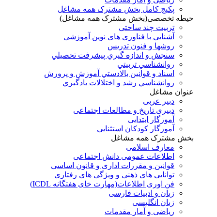
پکیج کامل بخش مشترک همه مشاغل
حیطه تخصصی(بخش مشترک همه مشاغل)
تربیت چند ساحتی
آشنایی با فناوری های نوین آموزشی
روشها و فنون تدريس
سنجش و اندازه گيري پيشرفت تحصيلي
روانشناسي تربيتي
اسناد و قوانين بالادستي آموزش و پرورش
روانشناسي رشد و اختلالات يادگيري
عنوان مشاغل
دبير عربی
دبیری تاریخ و مطالعات اجتماعی
آموزگار ابتدایی
آموزگار کودکان استثنایی
بخش مشترک همه مشاغل
معارف اسلامی
اطلاعات عمومی دانش اجتماعی
قوانین و مقررات اداری و قانون اساسی
توانایی های ذهنی و ویژگی های رفتاری
فن اوری اطلاعات(مهارت خای هفتگانه ICDL)
زبان و ادبیات فارسی
زبان انگلیسی
ریاضی و آمار مقدمات