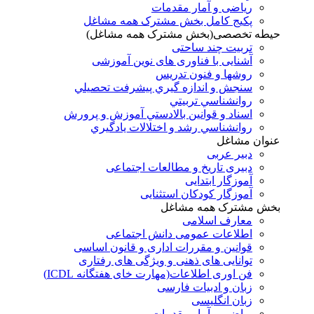
ریاضی و آمار مقدمات
پکیج کامل بخش مشترک همه مشاغل
حیطه تخصصی(بخش مشترک همه مشاغل)
تربیت چند ساحتی
آشنایی با فناوری های نوین آموزشی
روشها و فنون تدريس
سنجش و اندازه گيري پيشرفت تحصيلي
روانشناسي تربيتي
اسناد و قوانين بالادستي آموزش و پرورش
روانشناسي رشد و اختلالات يادگيري
عنوان مشاغل
دبير عربی
دبیری تاریخ و مطالعات اجتماعی
آموزگار ابتدایی
آموزگار کودکان استثنایی
بخش مشترک همه مشاغل
معارف اسلامی
اطلاعات عمومی دانش اجتماعی
قوانین و مقررات اداری و قانون اساسی
توانایی های ذهنی و ویژگی های رفتاری
فن اوری اطلاعات(مهارت خای هفتگانه ICDL)
زبان و ادبیات فارسی
زبان انگلیسی
ریاضی و آمار مقدمات