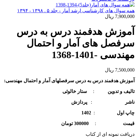
همه سوال های کارشناسی ارشد آمار - جلد ۵ . ۱۳۹۸ - ۱۳۹۴
7,900,000
ریال
آموزش هدفمند درس به درس
سرفصل های آمار و احتمال
مهندسی -1401-1368
7,500,000
ریال
آموزش هدفمند درس به درس سرفصل­های
آمار و احتمال مهندسی:
تالیف و تدوین
:
ستار خالوئی
ناشر
:
پردازش
چاپ اول
:
1402
قیمت
:
300000 تومان
دریافت نمونه ای از کتاب