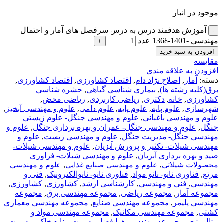
موجود در انبار
آموزش هدفمند درس به درس سرفصل های آمار و احتمال
مهندسی -1401-1368 عدد
افزودن به سبد خرید
مقايسه
افزودن به علاقه مندی
دسته:
آمار
,
اصلاح نژاد دام
,
اقتصاد کشاورزی
,
اقتصاد کشاورزی
,
برق(کلیه رشته ها)
,
بیماری شناسی گیاهی
,
حشره شناسی
کشاورزی
,
خانه
,
دکتری
,
ریاضی کاربردی
,
ریاضی محض
,
شهرسازی
,
علوم پایه
,
علوم پایه
,
علوم دامی
,
علوم و مهندسی آبخیز
,
علوم و مهندسی باغبانی
,
علوم و مهندسی جنگل- علوم زیستی
جنگل
,
علوم و مهندسی جنگل- عمران و بهره برداری جنگل
,
علوم و
مهندسی جنگل- مدیریت جنگل
,
علوم و مهندسی زیست
,
علوم و
مهندسی شیلات- تکثیر و پرورش آبزیان
,
علوم و مهندسی شیلات-
صید و بهره برداری آبزیان
,
علوم و مهندسی شیلات- فراوری
محصولات شیلاتی
,
علوم و مهندسی صنایع غذایی
,
علوم و مهندسی
مرتع
,
فناوری نانو- نانو مواد
,
فناوری نانو- نانوالکترونیک
,
فنی و
مهندسی
,
فنی و مهندسی
,
کارشناسی ارشد
,
کشاورزی
,
کشاورزی
,
مجموعه آمار
,
مجموعه ریاضی
,
مجموعه مهندسی برق
,
مجموعه
مهندسی پلیمر
,
مجموعه مهندسی صنایع
,
مجموعه مهندسی معماری
کشتی
,
مجموعه مهندسی مکانیک
,
مجموعه مهندسی مواد و
متالورژی
,
مجموعه مهندسی هوا فضا
,
مدیریت منابع خاک
,
مدیریت