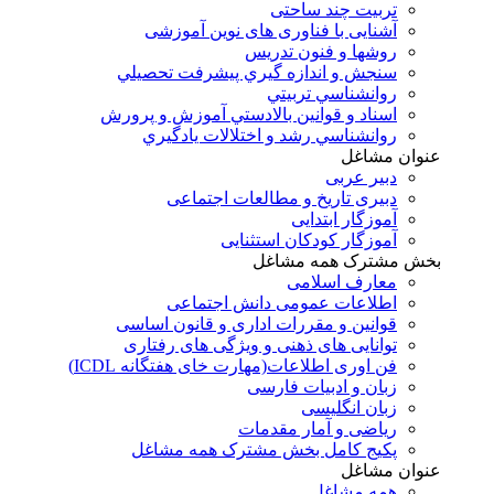
تربیت چند ساحتی
آشنایی با فناوری های نوین آموزشی
روشها و فنون تدريس
سنجش و اندازه گيري پيشرفت تحصيلي
روانشناسي تربيتي
اسناد و قوانين بالادستي آموزش و پرورش
روانشناسي رشد و اختلالات يادگيري
عنوان مشاغل
دبير عربی
دبیری تاریخ و مطالعات اجتماعی
آموزگار ابتدایی
آموزگار کودکان استثنایی
بخش مشترک همه مشاغل
معارف اسلامی
اطلاعات عمومی دانش اجتماعی
قوانین و مقررات اداری و قانون اساسی
توانایی های ذهنی و ویژگی های رفتاری
فن اوری اطلاعات(مهارت خای هفتگانه ICDL)
زبان و ادبیات فارسی
زبان انگلیسی
ریاضی و آمار مقدمات
پکیج کامل بخش مشترک همه مشاغل
عنوان مشاغل
همه مشاغل