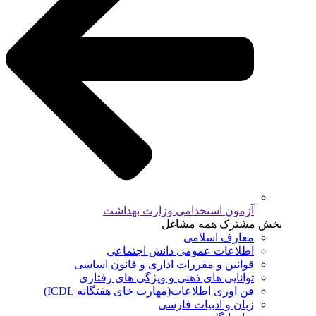
آزمون استخدامی وزارت بهداشت
بخش مشترک همه مشاغل
معارف اسلامی
اطلاعات عمومی دانش اجتماعی
قوانین و مقررات اداری و قانون اساسی
توانایی های ذهنی و ویژگی های رفتاری
فن اوری اطلاعات(مهارت خای هفتگانه ICDL)
زبان و ادبیات فارسی