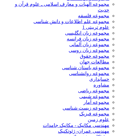
مجموعه الهیات و معارف اسلامی ـ علوم قرآن و
حدیث
مجموعه فلسفه
مجموعه علم اطلاعات و دانش شناسی
علوم تربیتی 1
مجموعه زبان انگلیسی
مجموعه زبان فرانسه
مجموعه زبان آلمانی
مجموعه زبان روسی
مجموعه حقوق
مطالعات جهان
مجموعه باستان شناسی
مجموعه روانشناسی
حسابداری
مشاوره
مجموعه ریاضی
مجموعه شیمی
مجموعه آمار
مجموعه زیست شناسی
مجموعه فیزیک
علوم زمین
مهندسی مکانیک - مکانیک جامدات
مهندسی عمران- ژئوتکنیک