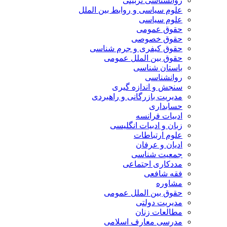
روانشناسی تربیتی
علوم سیاسی و روابط بین الملل
علوم سیاسی
حقوق عمومی
حقوق خصوصی
حقوق کیفری و جرم شناسی
حقوق بین الملل عمومی
باستان شناسی
روانشناسی
سنجش و اندازه گیری
مدیریت بازرگانی و راهبردی
حسابداری
ادبیات فرانسه
زبان و ادبیات انگلیسی
علوم ارتباطات
ادیان و عرفان
جمعیت شناسی
مددکاری اجتماعی
فقه شافعی
مشاوره
حقوق بین الملل عمومی
مدیریت دولتی
مطالعات زنان
مدرسی معارف اسلامی