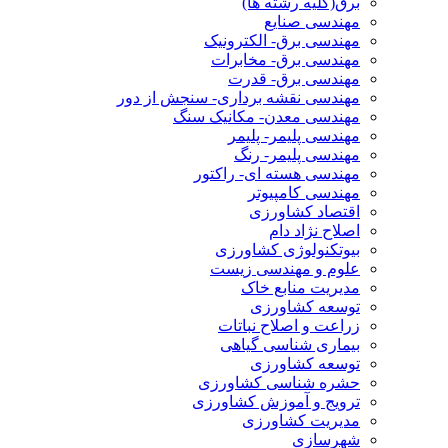
برق(کلیه رشته ها)
مهندسی صنایع
مهندسی برق- الکترونیک
مهندسی برق- مخابرات
مهندسی برق- قدرت
مهندسی نقشه برداری- سنجش از دور
مهندسی معدن- مکانیک سنگ
مهندسی پلیمر- پلیمر
مهندسی پلیمر- رنگ
مهندسی هسته ای- راکتور
مهندسی کامپیوتر
اقتصاد کشاورزی
اصلاح نژاد دام
بیوتکنولوژی کشاورزی
علوم و مهندسی زیست
مدیریت منابع خاک
توسعه کشاورزی
زراعت و اصلاح نباتات
بیماری شناسی گیاهی
توسعه کشاورزی
حشره شناسی کشاورزی
ترویج و آموزش کشاورزی
مدیریت کشاورزی
شهرسازی