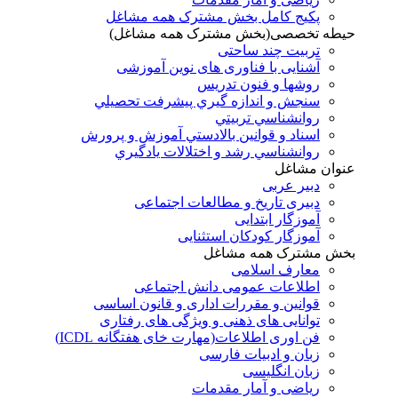
پکیج کامل بخش مشترک همه مشاغل
حیطه تخصصی(بخش مشترک همه مشاغل)
تربیت چند ساحتی
آشنایی با فناوری های نوین آموزشی
روشها و فنون تدريس
سنجش و اندازه گيري پيشرفت تحصيلي
روانشناسي تربيتي
اسناد و قوانين بالادستي آموزش و پرورش
روانشناسي رشد و اختلالات يادگيري
عنوان مشاغل
دبير عربی
دبیری تاریخ و مطالعات اجتماعی
آموزگار ابتدایی
آموزگار کودکان استثنایی
بخش مشترک همه مشاغل
معارف اسلامی
اطلاعات عمومی دانش اجتماعی
قوانین و مقررات اداری و قانون اساسی
توانایی های ذهنی و ویژگی های رفتاری
فن اوری اطلاعات(مهارت خای هفتگانه ICDL)
زبان و ادبیات فارسی
زبان انگلیسی
ریاضی و آمار مقدمات