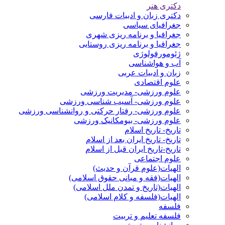
دکتری هنر
دکتری زبان و ادبیات فارسی
جغرافیای سیاسی
جغرافیا و برنامه ریزی شهری
جغرافیا و برنامه ریزی روستایی
ژئومورفولوژی
آب و هواشناسی
زبان و ادبیات عربی
علوم اقتصادی
علوم ورزشی- مدیریت ورزشی
علوم ورزشی- آسیب شناسی ورزشی
علوم ورزشی- رفتار حرکتی و روانشناسی ورزشی
علوم ورزشی- بیومکانیک ورزشی
تاریخ- تاریخ اسلام
تاریخ- تاریخ ایران بعد از اسلام
تاریخ-تاریخ ایران قبل از اسلام
علوم اجتماعی
الهیات(علوم قرآن و حدیث)
الهیات(فقه و مبانی حقوق اسلامی)
الهیات(تاریخ و تمدن ملل اسلامی)
الهیات(فلسفه و کلام اسلامی)
فلسفه
فلسفه تعلیم و تربیت