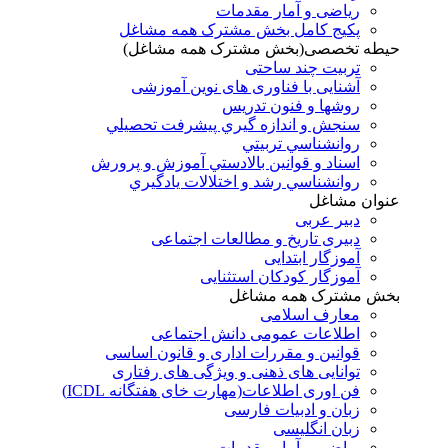
ریاضی و آمار مقدمات
پکیج کامل بخش مشترک همه مشاغل
حیطه تخصصی(بخش مشترک همه مشاغل)
تربیت چند ساحتی
آشنایی با فناوری های نوین آموزشی
روشها و فنون تدريس
سنجش و اندازه گيري پيشرفت تحصيلي
روانشناسي تربيتي
اسناد و قوانين بالادستي آموزش و پرورش
روانشناسي رشد و اختلالات يادگيري
عنوان مشاغل
دبير عربی
دبیری تاریخ و مطالعات اجتماعی
آموزگار ابتدایی
آموزگار کودکان استثنایی
بخش مشترک همه مشاغل
معارف اسلامی
اطلاعات عمومی دانش اجتماعی
قوانین و مقررات اداری و قانون اساسی
توانایی های ذهنی و ویژگی های رفتاری
فن اوری اطلاعات(مهارت خای هفتگانه ICDL)
زبان و ادبیات فارسی
زبان انگلیسی
ریاضی و آمار مقدمات