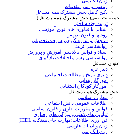
زبان انگلیسی
ریاضی و آمار مقدمات
پکیج کامل بخش مشترک همه مشاغل
حیطه تخصصی(بخش مشترک همه مشاغل)
تربیت چند ساحتی
آشنایی با فناوری های نوین آموزشی
روشها و فنون تدريس
سنجش و اندازه گيري پيشرفت تحصيلي
روانشناسي تربيتي
اسناد و قوانين بالادستي آموزش و پرورش
روانشناسي رشد و اختلالات يادگيري
عنوان مشاغل
دبير عربی
دبیری تاریخ و مطالعات اجتماعی
آموزگار ابتدایی
آموزگار کودکان استثنایی
بخش مشترک همه مشاغل
معارف اسلامی
اطلاعات عمومی دانش اجتماعی
قوانین و مقررات اداری و قانون اساسی
توانایی های ذهنی و ویژگی های رفتاری
فن اوری اطلاعات(مهارت خای هفتگانه ICDL)
زبان و ادبیات فارسی
زبان انگلیسی