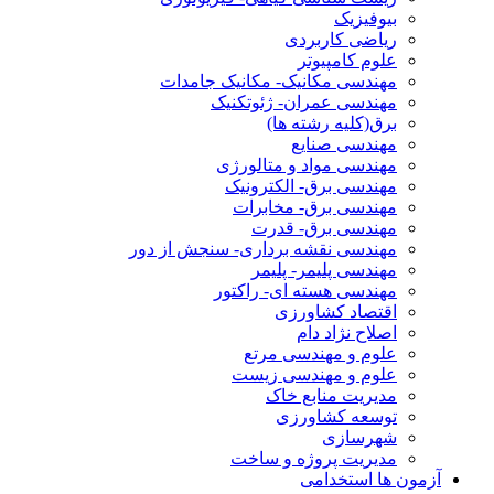
بیوفیزیک
ریاضی کاربردی
علوم کامپیوتر
مهندسی مکانیک- مکانیک جامدات
مهندسی عمران- ژئوتکنیک
برق(کلیه رشته ها)
مهندسی صنایع
مهندسی مواد و متالورژی
مهندسی برق- الکترونیک
مهندسی برق- مخابرات
مهندسی برق- قدرت
مهندسی نقشه برداری- سنجش از دور
مهندسی پلیمر- پلیمر
مهندسی هسته ای- راکتور
اقتصاد کشاورزی
اصلاح نژاد دام
علوم و مهندسی مرتع
علوم و مهندسی زیست
مدیریت منابع خاک
توسعه کشاورزی
شهرسازی
مدیریت پروژه و ساخت
آزمون ها استخدامی