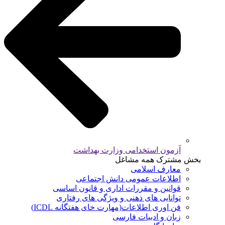
آزمون استخدامی وزارت بهداشت
بخش مشترک همه مشاغل
معارف اسلامی
اطلاعات عمومی دانش اجتماعی
قوانین و مقررات اداری و قانون اساسی
توانایی های ذهنی و ویژگی های رفتاری
فن اوری اطلاعات(مهارت خای هفتگانه ICDL)
زبان و ادبیات فارسی