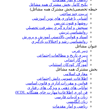
پکیج کامل بخش مشترک همه مشاغل
حیطه تخصصی(بخش مشترک همه مشاغل)
تربیت چند ساحتی
آشنایی با فناوری های نوین آموزشی
روشها و فنون تدريس
سنجش و اندازه گيري پيشرفت تحصيلي
روانشناسي تربيتي
اسناد و قوانين بالادستي آموزش و پرورش
روانشناسي رشد و اختلالات يادگيري
عنوان مشاغل
دبير عربی
دبیری تاریخ و مطالعات اجتماعی
آموزگار ابتدایی
آموزگار کودکان استثنایی
بخش مشترک همه مشاغل
معارف اسلامی
اطلاعات عمومی دانش اجتماعی
قوانین و مقررات اداری و قانون اساسی
توانایی های ذهنی و ویژگی های رفتاری
فن اوری اطلاعات(مهارت خای هفتگانه ICDL)
زبان و ادبیات فارسی
زبان انگلیسی
ریاضی و آمار مقدمات