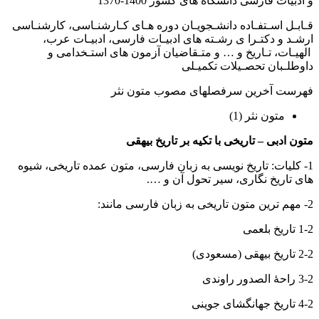
و ادبیات فارسی دانشگاه های کشور 1400-1370
قـابـل اسـتفـاده دانشـجویـان دوره هـای کـارشنـاسی، کارشنـاسی
ارشـد و دکتـرا ی رشـته های ادبیـات فارسی، ادبیـات عرب،
الهیـات، تـاریخ و … و متـقاضیان آزمون های استـخدامی و
داوطلـبان تحصـیلات تکمیـلی
فهرست آخرین سرفصل­های مصوب متون نثر
متون نثر (1)
متون ادبی
–
تاریخی با تکیه بر تاریخ بیهقی
1- کلیات: تاریخ نویسی به زبان فارسی، متون عمده تاریخی، شیوه
های تاریخ نگاری، سیر تحول آن و ….
2- مهم ترین متون تاریخی به زبان فارسی مانند:
1-2 تاریخ بلعمی
2-2 تاریخ بیهقی (مسعودی)
3-2 راحۀ الصدور راوندی
4-2 تاریخ جهانگشای جوینی