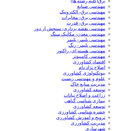
برق(کلیه رشته ها)
مهندسی صنایع
مهندسی برق- الکترونیک
مهندسی برق- مخابرات
مهندسی برق- قدرت
مهندسی نقشه برداری- سنجش از دور
مهندسی معدن- مکانیک سنگ
مهندسی پلیمر- پلیمر
مهندسی پلیمر- رنگ
مهندسی هسته ای- راکتور
مهندسی کامپیوتر
اقتصاد کشاورزی
اصلاح نژاد دام
بیوتکنولوژی کشاورزی
علوم و مهندسی زیست
مدیریت منابع خاک
توسعه کشاورزی
زراعت و اصلاح نباتات
بیماری شناسی گیاهی
توسعه کشاورزی
حشره شناسی کشاورزی
ترویج و آموزش کشاورزی
مدیریت کشاورزی
شهرسازی