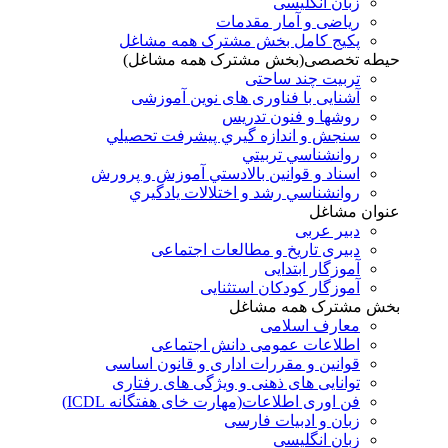
زبان انگلیسی
ریاضی و آمار مقدمات
پکیج کامل بخش مشترک همه مشاغل
حیطه تخصصی(بخش مشترک همه مشاغل)
تربیت چند ساحتی
آشنایی با فناوری های نوین آموزشی
روشها و فنون تدريس
سنجش و اندازه گيري پيشرفت تحصيلي
روانشناسي تربيتي
اسناد و قوانين بالادستي آموزش و پرورش
روانشناسي رشد و اختلالات يادگيري
عنوان مشاغل
دبير عربی
دبیری تاریخ و مطالعات اجتماعی
آموزگار ابتدایی
آموزگار کودکان استثنایی
بخش مشترک همه مشاغل
معارف اسلامی
اطلاعات عمومی دانش اجتماعی
قوانین و مقررات اداری و قانون اساسی
توانایی های ذهنی و ویژگی های رفتاری
فن اوری اطلاعات(مهارت خای هفتگانه ICDL)
زبان و ادبیات فارسی
زبان انگلیسی