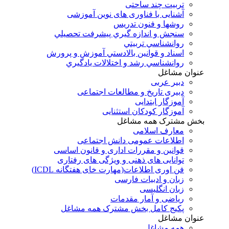
تربیت چند ساحتی
آشنایی با فناوری های نوین آموزشی
روشها و فنون تدريس
سنجش و اندازه گيري پيشرفت تحصيلي
روانشناسي تربيتي
اسناد و قوانين بالادستي آموزش و پرورش
روانشناسي رشد و اختلالات يادگيري
عنوان مشاغل
دبير عربی
دبیری تاریخ و مطالعات اجتماعی
آموزگار ابتدایی
آموزگار کودکان استثنایی
بخش مشترک همه مشاغل
معارف اسلامی
اطلاعات عمومی دانش اجتماعی
قوانین و مقررات اداری و قانون اساسی
توانایی های ذهنی و ویژگی های رفتاری
فن اوری اطلاعات(مهارت خای هفتگانه ICDL)
زبان و ادبیات فارسی
زبان انگلیسی
ریاضی و آمار مقدمات
پکیج کامل بخش مشترک همه مشاغل
عنوان مشاغل
همه مشاغل