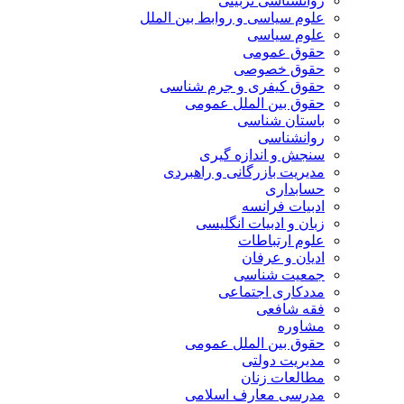
روانشناسی تربیتی
علوم سیاسی و روابط بین الملل
علوم سیاسی
حقوق عمومی
حقوق خصوصی
حقوق کیفری و جرم شناسی
حقوق بین الملل عمومی
باستان شناسی
روانشناسی
سنجش و اندازه گیری
مدیریت بازرگانی و راهبردی
حسابداری
ادبیات فرانسه
زبان و ادبیات انگلیسی
علوم ارتباطات
ادیان و عرفان
جمعیت شناسی
مددکاری اجتماعی
فقه شافعی
مشاوره
حقوق بین الملل عمومی
مدیریت دولتی
مطالعات زنان
مدرسی معارف اسلامی