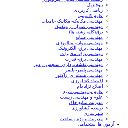
بیوفیزیک
ریاضی کاربردی
علوم کامپیوتر
مهندسی مکانیک- مکانیک جامدات
مهندسی عمران- ژئوتکنیک
برق(کلیه رشته ها)
مهندسی صنایع
مهندسی مواد و متالورژی
مهندسی برق- الکترونیک
مهندسی برق- مخابرات
مهندسی برق- قدرت
مهندسی نقشه برداری- سنجش از دور
مهندسی پلیمر- پلیمر
مهندسی هسته ای- راکتور
اقتصاد کشاورزی
اصلاح نژاد دام
علوم و مهندسی مرتع
علوم و مهندسی زیست
مدیریت منابع خاک
توسعه کشاورزی
شهرسازی
مدیریت پروژه و ساخت
آزمون ها استخدامی