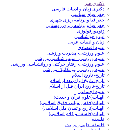
دکتری هنر
دکتری زبان و ادبیات فارسی
جغرافیای سیاسی
جغرافیا و برنامه ریزی شهری
جغرافیا و برنامه ریزی روستایی
ژئومورفولوژی
آب و هواشناسی
زبان و ادبیات عربی
علوم اقتصادی
علوم ورزشی- مدیریت ورزشی
علوم ورزشی- آسیب شناسی ورزشی
علوم ورزشی- رفتار حرکتی و روانشناسی ورزشی
علوم ورزشی- بیومکانیک ورزشی
تاریخ- تاریخ اسلام
تاریخ- تاریخ ایران بعد از اسلام
تاریخ-تاریخ ایران قبل از اسلام
علوم اجتماعی
الهیات(علوم قرآن و حدیث)
الهیات(فقه و مبانی حقوق اسلامی)
الهیات(تاریخ و تمدن ملل اسلامی)
الهیات(فلسفه و کلام اسلامی)
فلسفه
فلسفه تعلیم و تربیت