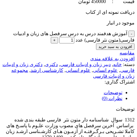
قيمت : 450000 تومان
دریافت نمونه ای از کتاب
موجود در انبار
آموزش هدفمند درس به درس سرفصل های زبان و ادبیات
فارسی(متون نثر فارسی) عدد
افزودن به سبد خرید
مقايسه
افزودن به علاقه مندی
دسته:
خانه
,
دبير زبان و ادبیات فارسی
,
دکتری
,
دکتری زبان و ادبیات
فارسی
,
علوم انسانی
,
علوم انسانی
,
کارشناسی ارشد
,
مجموعه
زبان و ادبیات فارسی
اشتراک گذاری:
توضیحات
نظرات (0)
توضیحات
1312 سوال شناسنامه دار متون نثر فارسی طبقه بندی شده
براساس آخرین سرفصل های مصوب وزارت علـوم با پاسـخ های
کاملا تشـریحی بـرگـرفتـه از آزمـون هـای کارشـناسی ارشـد زبان