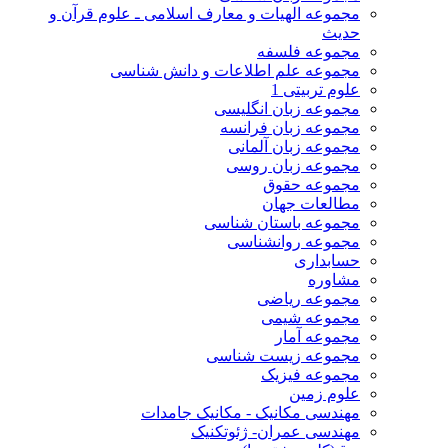
مجموعه الهیات و معارف اسلامی ـ علوم قرآن و
حدیث
مجموعه فلسفه
مجموعه علم اطلاعات و دانش شناسی
علوم تربیتی 1
مجموعه زبان انگلیسی
مجموعه زبان فرانسه
مجموعه زبان آلمانی
مجموعه زبان روسی
مجموعه حقوق
مطالعات جهان
مجموعه باستان شناسی
مجموعه روانشناسی
حسابداری
مشاوره
مجموعه ریاضی
مجموعه شیمی
مجموعه آمار
مجموعه زیست شناسی
مجموعه فیزیک
علوم زمین
مهندسی مکانیک - مکانیک جامدات
مهندسی عمران- ژئوتکنیک