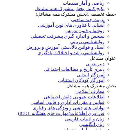
ریاضی و آمار مقدمات
پکیج کامل بخش مشترک همه مشاغل
حیطه تخصصی(بخش مشترک همه مشاغل)
تربیت چند ساحتی
آشنایی با فناوری های نوین آموزشی
روشها و فنون تدريس
سنجش و اندازه گيري پيشرفت تحصيلي
روانشناسي تربيتي
اسناد و قوانين بالادستي آموزش و پرورش
روانشناسي رشد و اختلالات يادگيري
عنوان مشاغل
دبير عربی
دبیری تاریخ و مطالعات اجتماعی
آموزگار ابتدایی
آموزگار کودکان استثنایی
بخش مشترک همه مشاغل
معارف اسلامی
اطلاعات عمومی دانش اجتماعی
قوانین و مقررات اداری و قانون اساسی
توانایی های ذهنی و ویژگی های رفتاری
فن اوری اطلاعات(مهارت خای هفتگانه ICDL)
زبان و ادبیات فارسی
زبان انگلیسی
ریاضی و آمار مقدمات