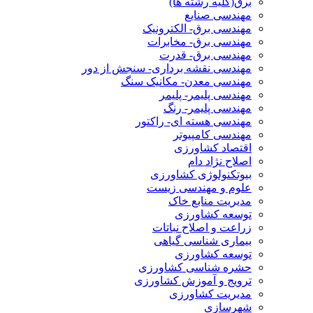
برق(کلیه رشته ها)
مهندسی صنایع
مهندسی برق- الکترونیک
مهندسی برق- مخابرات
مهندسی برق- قدرت
مهندسی نقشه برداری- سنجش از دور
مهندسی معدن- مکانیک سنگ
مهندسی پلیمر- پلیمر
مهندسی پلیمر- رنگ
مهندسی هسته ای- راکتور
مهندسی کامپیوتر
اقتصاد کشاورزی
اصلاح نژاد دام
بیوتکنولوژی کشاورزی
علوم و مهندسی زیست
مدیریت منابع خاک
توسعه کشاورزی
زراعت و اصلاح نباتات
بیماری شناسی گیاهی
توسعه کشاورزی
حشره شناسی کشاورزی
ترویج و آموزش کشاورزی
مدیریت کشاورزی
شهرسازی