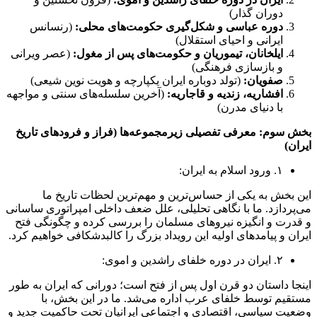
دوران گذار)
دوره عباسی و شکل‌گیری حکومت‌های محلی:
(رنسانس
ایرانی و احیای استقلال)
ایلخانان، تیموریان و حکومت‌های پس از مغول:
(عصر ویرانی
و بازسازی فرهنگی)
صفویان:
(تولد دوباره ایران یکپارچه و هویت نوین شیعی)
افشاریه، زندیه و قاجاریه:
(آخرین سلسله‌های سنتی و مواجهه
با دنیای مدرن)
بخش سوم: معرفی تفصیلی زیرمجموعه‌ها (فراز و فرودهای تاریخ
ایران)
۱. ورود اسلام به ایران:
این بخش به یکی از حساس‌ترین و مهم‌ترین لحظات تاریخ ما
می‌پردازد. ما با نگاهی تحلیلی، علل ضعف داخلی امپراتوری ساسانی
و قدرت و انگیزه نیروهای مسلمان را بررسی کرده و چگونگی فتح
ایران و پیامدهای اولیه این رویداد بزرگ را کالبدشکافی خواهیم کرد.
۲. ایران در دوره خلفای راشدین و اموی:
اینجا داستان دو قرن اول پس از فتح است؛ دورانی که ایران به طور
مستقیم توسط خلفای عرب اداره می‌شد. ما در این بخش، با
وضعیت سیاسی، اقتصادی و اجتماعی ایرانیان تحت حاکمیت جدید و