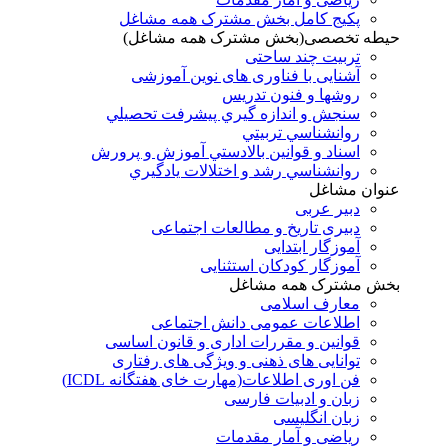
پکیج کامل بخش مشترک همه مشاغل
حیطه تخصصی(بخش مشترک همه مشاغل)
تربیت چند ساحتی
آشنایی با فناوری های نوین آموزشی
روشها و فنون تدريس
سنجش و اندازه گيري پيشرفت تحصيلي
روانشناسي تربيتي
اسناد و قوانين بالادستي آموزش و پرورش
روانشناسي رشد و اختلالات يادگيري
عنوان مشاغل
دبير عربی
دبیری تاریخ و مطالعات اجتماعی
آموزگار ابتدایی
آموزگار کودکان استثنایی
بخش مشترک همه مشاغل
معارف اسلامی
اطلاعات عمومی دانش اجتماعی
قوانین و مقررات اداری و قانون اساسی
توانایی های ذهنی و ویژگی های رفتاری
فن اوری اطلاعات(مهارت خای هفتگانه ICDL)
زبان و ادبیات فارسی
زبان انگلیسی
ریاضی و آمار مقدمات