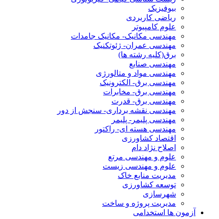
بیوفیزیک
ریاضی کاربردی
علوم کامپیوتر
مهندسی مکانیک- مکانیک جامدات
مهندسی عمران- ژئوتکنیک
برق(کلیه رشته ها)
مهندسی صنایع
مهندسی مواد و متالورژی
مهندسی برق- الکترونیک
مهندسی برق- مخابرات
مهندسی برق- قدرت
مهندسی نقشه برداری- سنجش از دور
مهندسی پلیمر- پلیمر
مهندسی هسته ای- راکتور
اقتصاد کشاورزی
اصلاح نژاد دام
علوم و مهندسی مرتع
علوم و مهندسی زیست
مدیریت منابع خاک
توسعه کشاورزی
شهرسازی
مدیریت پروژه و ساخت
آزمون ها استخدامی