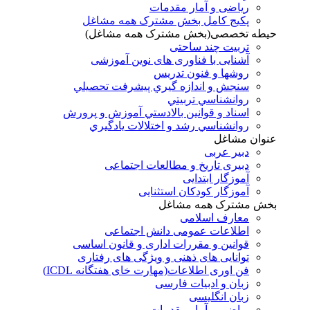
ریاضی و آمار مقدمات
پکیج کامل بخش مشترک همه مشاغل
حیطه تخصصی(بخش مشترک همه مشاغل)
تربیت چند ساحتی
آشنایی با فناوری های نوین آموزشی
روشها و فنون تدريس
سنجش و اندازه گيري پيشرفت تحصيلي
روانشناسي تربيتي
اسناد و قوانين بالادستي آموزش و پرورش
روانشناسي رشد و اختلالات يادگيري
عنوان مشاغل
دبير عربی
دبیری تاریخ و مطالعات اجتماعی
آموزگار ابتدایی
آموزگار کودکان استثنایی
بخش مشترک همه مشاغل
معارف اسلامی
اطلاعات عمومی دانش اجتماعی
قوانین و مقررات اداری و قانون اساسی
توانایی های ذهنی و ویژگی های رفتاری
فن اوری اطلاعات(مهارت خای هفتگانه ICDL)
زبان و ادبیات فارسی
زبان انگلیسی
ریاضی و آمار مقدمات