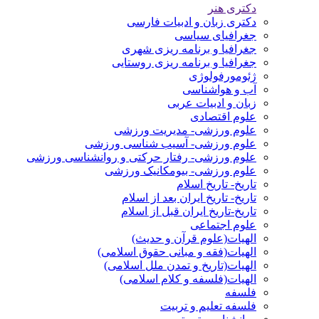
دکتری هنر
دکتری زبان و ادبیات فارسی
جغرافیای سیاسی
جغرافیا و برنامه ریزی شهری
جغرافیا و برنامه ریزی روستایی
ژئومورفولوژی
آب و هواشناسی
زبان و ادبیات عربی
علوم اقتصادی
علوم ورزشی- مدیریت ورزشی
علوم ورزشی- آسیب شناسی ورزشی
علوم ورزشی- رفتار حرکتی و روانشناسی ورزشی
علوم ورزشی- بیومکانیک ورزشی
تاریخ- تاریخ اسلام
تاریخ- تاریخ ایران بعد از اسلام
تاریخ-تاریخ ایران قبل از اسلام
علوم اجتماعی
الهیات(علوم قرآن و حدیث)
الهیات(فقه و مبانی حقوق اسلامی)
الهیات(تاریخ و تمدن ملل اسلامی)
الهیات(فلسفه و کلام اسلامی)
فلسفه
فلسفه تعلیم و تربیت