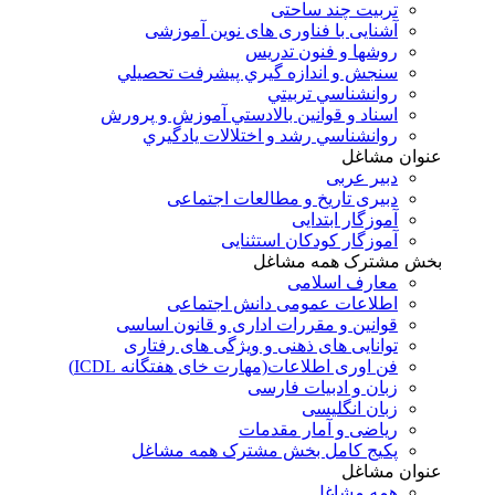
تربیت چند ساحتی
آشنایی با فناوری های نوین آموزشی
روشها و فنون تدريس
سنجش و اندازه گيري پيشرفت تحصيلي
روانشناسي تربيتي
اسناد و قوانين بالادستي آموزش و پرورش
روانشناسي رشد و اختلالات يادگيري
عنوان مشاغل
دبير عربی
دبیری تاریخ و مطالعات اجتماعی
آموزگار ابتدایی
آموزگار کودکان استثنایی
بخش مشترک همه مشاغل
معارف اسلامی
اطلاعات عمومی دانش اجتماعی
قوانین و مقررات اداری و قانون اساسی
توانایی های ذهنی و ویژگی های رفتاری
فن اوری اطلاعات(مهارت خای هفتگانه ICDL)
زبان و ادبیات فارسی
زبان انگلیسی
ریاضی و آمار مقدمات
پکیج کامل بخش مشترک همه مشاغل
عنوان مشاغل
همه مشاغل