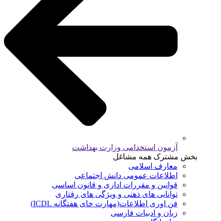
آزمون استخدامی وزارت بهداشت
بخش مشترک همه مشاغل
معارف اسلامی
اطلاعات عمومی دانش اجتماعی
قوانین و مقررات اداری و قانون اساسی
توانایی های ذهنی و ویژگی های رفتاری
فن اوری اطلاعات(مهارت خای هفتگانه ICDL)
زبان و ادبیات فارسی