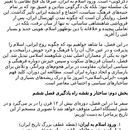
دگرگونی» است. ورود اسلام به ایران، صرفاً یک فتح نظامی یا تغییر
یک سلسله نبود؛ بلکه یک دگرگونی بنیادین و عمیق بود که بر تمام
جنبه‌های فرهنگ، سیاست، اجتماع و اندیشه ایرانی تأثیر گذاشت. این
فصل، روایتگر آن است که چگونه تمدن کهن‌سال ایران، پس از
فروپاشی شاهنشاهی ساسانی، نه تنها از میان نرفت، بلکه در
تعاملی پیچیده و خلاقانه با دین نوظهور اسلام، هویتی جدید و بسیار
غنی را آفرید.
در این فصل، ما شاهد خواهیم بود که چگونه روح ایرانی، اسلام را
پذیرفت و در عین حال، آن را با فرهنگ و خرد خویش درآمیخت و
خود به یکی از معماران اصلی تمدن شکوهمند اسلامی تبدیل شد. این
فصل، داستان قرن‌های سکوت و سپس خیزش دوباره فرهنگی و
سیاسی ایرانیان، مقاومت در برابر هجوم‌های ویرانگر، و تلاش برای
بازسازی و اتحاد دوباره ایران است. مطالعه این دوران، کلید فهم
هویت «ایرانی-اسلامی» امروز ما و درک ریشه‌های بسیاری از
ساختارهای سیاسی و اجتماعی معاصر است.
بخش دوم: ساختار و نقشه راه یادگیری فصل ششم
سفر ما در این فصل، دوره‌ای بیش از ۱۲ قرن را در بر می‌گیرد و در
شش ایستگاه اصلی متوقف خواهد شد تا تصویری منسجم از این
تاریخ پرماجرا به دست آوریم:
ورود اسلام به ایران:
(نقطه عطف بزرگ تاریخ ایران)
ایران در دوره خلفای راشدین و اموی:
(قرون نخستین و