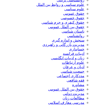
روانشناسی تربیتی
علوم سیاسی و روابط بین الملل
علوم سیاسی
حقوق عمومی
حقوق خصوصی
حقوق کیفری و جرم شناسی
حقوق بین الملل عمومی
باستان شناسی
روانشناسی
سنجش و اندازه گیری
مدیریت بازرگانی و راهبردی
حسابداری
ادبیات فرانسه
زبان و ادبیات انگلیسی
علوم ارتباطات
ادیان و عرفان
جمعیت شناسی
مددکاری اجتماعی
فقه شافعی
مشاوره
حقوق بین الملل عمومی
مدیریت دولتی
مطالعات زنان
مدرسی معارف اسلامی