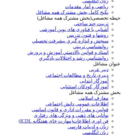
زبان انگلیسی
ریاضی و آمار مقدمات
پکیج کامل بخش مشترک همه مشاغل
حیطه تخصصی(بخش مشترک همه مشاغل)
تربیت چند ساحتی
آشنایی با فناوری های نوین آموزشی
روشها و فنون تدريس
سنجش و اندازه گيري پيشرفت تحصيلي
روانشناسي تربيتي
اسناد و قوانين بالادستي آموزش و پرورش
روانشناسي رشد و اختلالات يادگيري
عنوان مشاغل
دبير عربی
دبیری تاریخ و مطالعات اجتماعی
آموزگار ابتدایی
آموزگار کودکان استثنایی
بخش مشترک همه مشاغل
معارف اسلامی
اطلاعات عمومی دانش اجتماعی
قوانین و مقررات اداری و قانون اساسی
توانایی های ذهنی و ویژگی های رفتاری
فن اوری اطلاعات(مهارت خای هفتگانه ICDL)
زبان و ادبیات فارسی
زبان انگلیسی