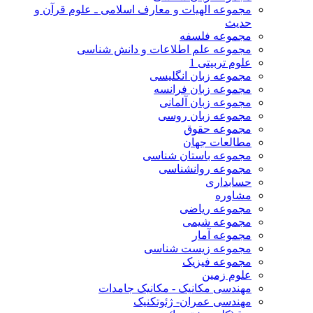
مجموعه الهیات و معارف اسلامی ـ علوم قرآن و
حدیث
مجموعه فلسفه
مجموعه علم اطلاعات و دانش شناسی
علوم تربیتی 1
مجموعه زبان انگلیسی
مجموعه زبان فرانسه
مجموعه زبان آلمانی
مجموعه زبان روسی
مجموعه حقوق
مطالعات جهان
مجموعه باستان شناسی
مجموعه روانشناسی
حسابداری
مشاوره
مجموعه ریاضی
مجموعه شیمی
مجموعه آمار
مجموعه زیست شناسی
مجموعه فیزیک
علوم زمین
مهندسی مکانیک - مکانیک جامدات
مهندسی عمران- ژئوتکنیک