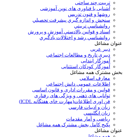
تربیت چند ساحتی
آشنایی با فناوری های نوین آموزشی
روشها و فنون تدريس
سنجش و اندازه گيري پيشرفت تحصيلي
روانشناسي تربيتي
اسناد و قوانين بالادستي آموزش و پرورش
روانشناسي رشد و اختلالات يادگيري
عنوان مشاغل
دبير عربی
دبیری تاریخ و مطالعات اجتماعی
آموزگار ابتدایی
آموزگار کودکان استثنایی
بخش مشترک همه مشاغل
معارف اسلامی
اطلاعات عمومی دانش اجتماعی
قوانین و مقررات اداری و قانون اساسی
توانایی های ذهنی و ویژگی های رفتاری
فن اوری اطلاعات(مهارت خای هفتگانه ICDL)
زبان و ادبیات فارسی
زبان انگلیسی
ریاضی و آمار مقدمات
پکیج کامل بخش مشترک همه مشاغل
عنوان مشاغل
همه مشاغل