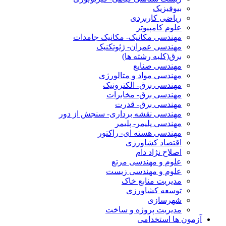
بیوفیزیک
ریاضی کاربردی
علوم کامپیوتر
مهندسی مکانیک- مکانیک جامدات
مهندسی عمران- ژئوتکنیک
برق(کلیه رشته ها)
مهندسی صنایع
مهندسی مواد و متالورژی
مهندسی برق- الکترونیک
مهندسی برق- مخابرات
مهندسی برق- قدرت
مهندسی نقشه برداری- سنجش از دور
مهندسی پلیمر- پلیمر
مهندسی هسته ای- راکتور
اقتصاد کشاورزی
اصلاح نژاد دام
علوم و مهندسی مرتع
علوم و مهندسی زیست
مدیریت منابع خاک
توسعه کشاورزی
شهرسازی
مدیریت پروژه و ساخت
آزمون ها استخدامی