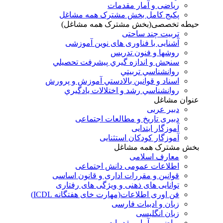
ریاضی و آمار مقدمات
پکیج کامل بخش مشترک همه مشاغل
حیطه تخصصی(بخش مشترک همه مشاغل)
تربیت چند ساحتی
آشنایی با فناوری های نوین آموزشی
روشها و فنون تدريس
سنجش و اندازه گيري پيشرفت تحصيلي
روانشناسي تربيتي
اسناد و قوانين بالادستي آموزش و پرورش
روانشناسي رشد و اختلالات يادگيري
عنوان مشاغل
دبير عربی
دبیری تاریخ و مطالعات اجتماعی
آموزگار ابتدایی
آموزگار کودکان استثنایی
بخش مشترک همه مشاغل
معارف اسلامی
اطلاعات عمومی دانش اجتماعی
قوانین و مقررات اداری و قانون اساسی
توانایی های ذهنی و ویژگی های رفتاری
فن اوری اطلاعات(مهارت خای هفتگانه ICDL)
زبان و ادبیات فارسی
زبان انگلیسی
ریاضی و آمار مقدمات