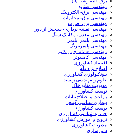
برق(کلیه رشته ها)
مهندسی صنایع
مهندسی برق- الکترونیک
مهندسی برق- مخابرات
مهندسی برق- قدرت
مهندسی نقشه برداری- سنجش از دور
مهندسی معدن- مکانیک سنگ
مهندسی پلیمر- پلیمر
مهندسی پلیمر- رنگ
مهندسی هسته ای- راکتور
مهندسی کامپیوتر
اقتصاد کشاورزی
اصلاح نژاد دام
بیوتکنولوژی کشاورزی
علوم و مهندسی زیست
مدیریت منابع خاک
توسعه کشاورزی
زراعت و اصلاح نباتات
بیماری شناسی گیاهی
توسعه کشاورزی
حشره شناسی کشاورزی
ترویج و آموزش کشاورزی
مدیریت کشاورزی
شهرسازی