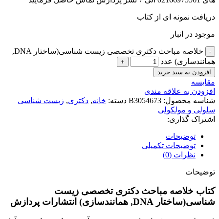
دریافت نمونه ای از کتاب
موجود در انبار
خلاصه مباحث دکتری تخصصی زیست شناسی(ساختار DNA,
همانندسازی) عدد
افزودن به سبد خرید
مقايسه
افزودن به علاقه مندی
شناسه محصول:
B3054673
دسته:
خانه
,
دکتری
,
زیست شناسی
سلولی و مولکولی
اشتراک گذاری:
توضیحات
توضیحات تکمیلی
نظرات (0)
توضیحات
کتاب خلاصه مباحث دکتری تخصصی زیست
شناسی(ساختار DNA, همانندسازی) انتشارات پردازش