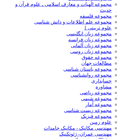
مجموعه الهیات و معارف اسلامی ـ علوم قرآن و
حدیث
مجموعه فلسفه
مجموعه علم اطلاعات و دانش شناسی
علوم تربیتی 1
مجموعه زبان انگلیسی
مجموعه زبان فرانسه
مجموعه زبان آلمانی
مجموعه زبان روسی
مجموعه حقوق
مطالعات جهان
مجموعه باستان شناسی
مجموعه روانشناسی
حسابداری
مشاوره
مجموعه ریاضی
مجموعه شیمی
مجموعه آمار
مجموعه زیست شناسی
مجموعه فیزیک
علوم زمین
مهندسی مکانیک - مکانیک جامدات
مهندسی عمران- ژئوتکنیک