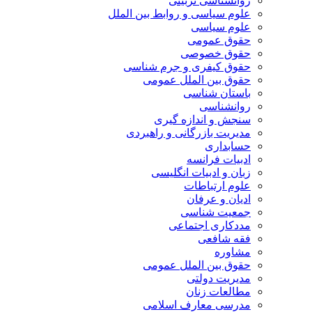
روانشناسی تربیتی
علوم سیاسی و روابط بین الملل
علوم سیاسی
حقوق عمومی
حقوق خصوصی
حقوق کیفری و جرم شناسی
حقوق بین الملل عمومی
باستان شناسی
روانشناسی
سنجش و اندازه گیری
مدیریت بازرگانی و راهبردی
حسابداری
ادبیات فرانسه
زبان و ادبیات انگلیسی
علوم ارتباطات
ادیان و عرفان
جمعیت شناسی
مددکاری اجتماعی
فقه شافعی
مشاوره
حقوق بین الملل عمومی
مدیریت دولتی
مطالعات زنان
مدرسی معارف اسلامی