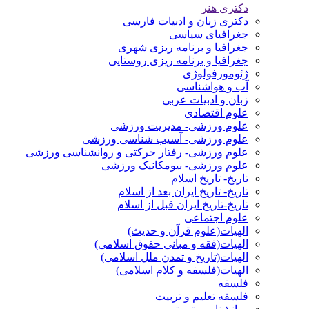
دکتری هنر
دکتری زبان و ادبیات فارسی
جغرافیای سیاسی
جغرافیا و برنامه ریزی شهری
جغرافیا و برنامه ریزی روستایی
ژئومورفولوژی
آب و هواشناسی
زبان و ادبیات عربی
علوم اقتصادی
علوم ورزشی- مدیریت ورزشی
علوم ورزشی- آسیب شناسی ورزشی
علوم ورزشی- رفتار حرکتی و روانشناسی ورزشی
علوم ورزشی- بیومکانیک ورزشی
تاریخ- تاریخ اسلام
تاریخ- تاریخ ایران بعد از اسلام
تاریخ-تاریخ ایران قبل از اسلام
علوم اجتماعی
الهیات(علوم قرآن و حدیث)
الهیات(فقه و مبانی حقوق اسلامی)
الهیات(تاریخ و تمدن ملل اسلامی)
الهیات(فلسفه و کلام اسلامی)
فلسفه
فلسفه تعلیم و تربیت