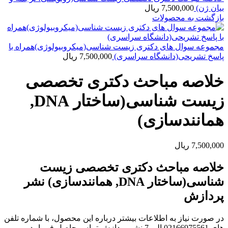
بیان ژن)
7,500,000
ریال
بازگشت به محصولات
مجموعه سوال های دکتری زیست شناسی(میکروبیولوژی)همراه با
پاسخ تشریحی(دانشگاه سراسری)
7,500,000
ریال
خلاصه مباحث دکتری تخصصی
زیست شناسی(ساختار DNA,
همانندسازی)
7,500,000
ریال
خلاصه مباحث دکتری تخصصی زیست
شناسی(ساختار DNA, همانندسازی) نشر
پردازش
در صورت نیاز به اطلاعات بیشتر درباره این محصول، با شماره تلفن
های 02166975561 الی 7 نشر پردازش تماس حاصل فرمایید