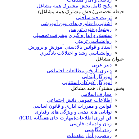
پکیج کامل بخش مشترک همه مشاغل
حیطه تخصصی(بخش مشترک همه مشاغل)
تربیت چند ساحتی
آشنایی با فناوری های نوین آموزشی
روشها و فنون تدريس
سنجش و اندازه گيري پيشرفت تحصيلي
روانشناسي تربيتي
اسناد و قوانين بالادستي آموزش و پرورش
روانشناسي رشد و اختلالات يادگيري
عنوان مشاغل
دبير عربی
دبیری تاریخ و مطالعات اجتماعی
آموزگار ابتدایی
آموزگار کودکان استثنایی
بخش مشترک همه مشاغل
معارف اسلامی
اطلاعات عمومی دانش اجتماعی
قوانین و مقررات اداری و قانون اساسی
توانایی های ذهنی و ویژگی های رفتاری
فن اوری اطلاعات(مهارت خای هفتگانه ICDL)
زبان و ادبیات فارسی
زبان انگلیسی
ریاضی و آمار مقدمات