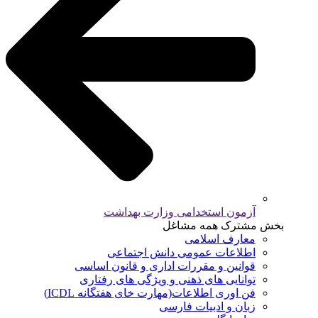
آزمون استخدامی وزارت بهداشت
بخش مشترک همه مشاغل
معارف اسلامی
اطلاعات عمومی دانش اجتماعی
قوانین و مقررات اداری و قانون اساسی
توانایی های ذهنی و ویژگی های رفتاری
فن اوری اطلاعات(مهارت خای هفتگانه ICDL)
زبان و ادبیات فارسی