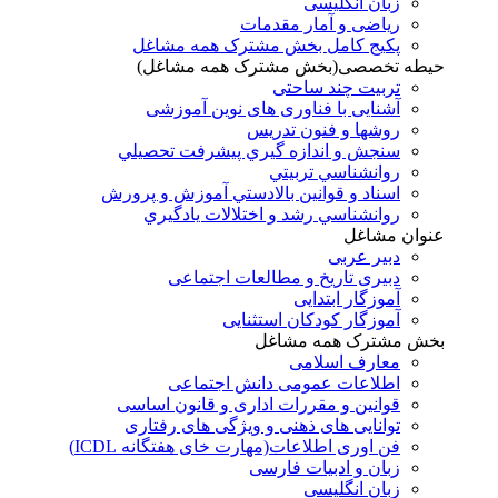
زبان انگلیسی
ریاضی و آمار مقدمات
پکیج کامل بخش مشترک همه مشاغل
حیطه تخصصی(بخش مشترک همه مشاغل)
تربیت چند ساحتی
آشنایی با فناوری های نوین آموزشی
روشها و فنون تدريس
سنجش و اندازه گيري پيشرفت تحصيلي
روانشناسي تربيتي
اسناد و قوانين بالادستي آموزش و پرورش
روانشناسي رشد و اختلالات يادگيري
عنوان مشاغل
دبير عربی
دبیری تاریخ و مطالعات اجتماعی
آموزگار ابتدایی
آموزگار کودکان استثنایی
بخش مشترک همه مشاغل
معارف اسلامی
اطلاعات عمومی دانش اجتماعی
قوانین و مقررات اداری و قانون اساسی
توانایی های ذهنی و ویژگی های رفتاری
فن اوری اطلاعات(مهارت خای هفتگانه ICDL)
زبان و ادبیات فارسی
زبان انگلیسی