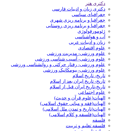
دکتری هنر
دکتری زبان و ادبیات فارسی
جغرافیای سیاسی
جغرافیا و برنامه ریزی شهری
جغرافیا و برنامه ریزی روستایی
ژئومورفولوژی
آب و هواشناسی
زبان و ادبیات عربی
علوم اقتصادی
علوم ورزشی- مدیریت ورزشی
علوم ورزشی- آسیب شناسی ورزشی
علوم ورزشی- رفتار حرکتی و روانشناسی ورزشی
علوم ورزشی- بیومکانیک ورزشی
تاریخ- تاریخ اسلام
تاریخ- تاریخ ایران بعد از اسلام
تاریخ-تاریخ ایران قبل از اسلام
علوم اجتماعی
الهیات(علوم قرآن و حدیث)
الهیات(فقه و مبانی حقوق اسلامی)
الهیات(تاریخ و تمدن ملل اسلامی)
الهیات(فلسفه و کلام اسلامی)
فلسفه
فلسفه تعلیم و تربیت