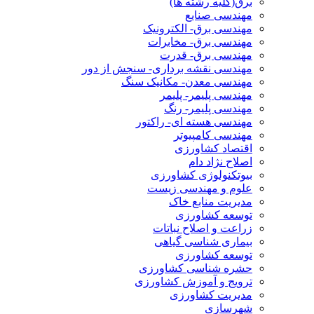
برق(کلیه رشته ها)
مهندسی صنایع
مهندسی برق- الکترونیک
مهندسی برق- مخابرات
مهندسی برق- قدرت
مهندسی نقشه برداری- سنجش از دور
مهندسی معدن- مکانیک سنگ
مهندسی پلیمر- پلیمر
مهندسی پلیمر- رنگ
مهندسی هسته ای- راکتور
مهندسی کامپیوتر
اقتصاد کشاورزی
اصلاح نژاد دام
بیوتکنولوژی کشاورزی
علوم و مهندسی زیست
مدیریت منابع خاک
توسعه کشاورزی
زراعت و اصلاح نباتات
بیماری شناسی گیاهی
توسعه کشاورزی
حشره شناسی کشاورزی
ترویج و آموزش کشاورزی
مدیریت کشاورزی
شهرسازی