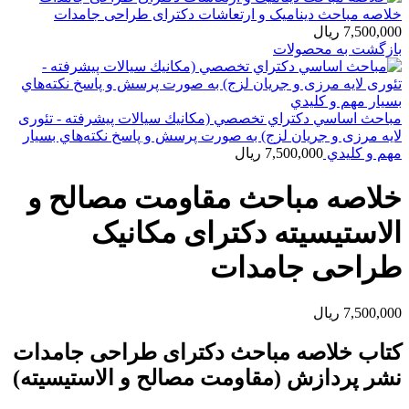
خلاصه مباحث دینامیک و ارتعاشات دکترای طراحی جامدات
7,500,000
ریال
بازگشت به محصولات
مباحث اساسي دكتراي تخصصي (مكانيك سيالات پيشرفته - تئوری
لایه مرزی و جريان لزج) به صورت پرسش و پاسخ نكته‌هاي بسيار
مهم و كليدي
7,500,000
ریال
خلاصه مباحث مقاومت مصالح و
الاستیسیته دکترای مکانیک
طراحی جامدات
7,500,000
ریال
کتاب خلاصه مباحث دکترای طراحی جامدات
نشر پردازش (مقاومت مصالح و الاستیسیته)