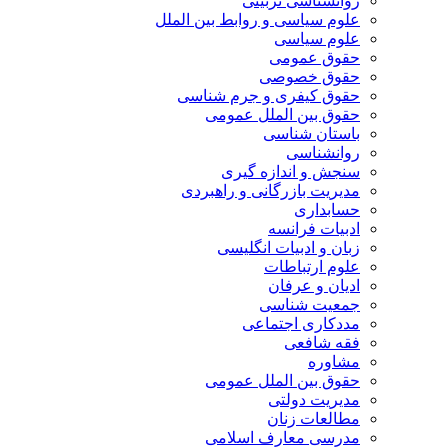
روانشناسی تربیتی
علوم سیاسی و روابط بین الملل
علوم سیاسی
حقوق عمومی
حقوق خصوصی
حقوق کیفری و جرم شناسی
حقوق بین الملل عمومی
باستان شناسی
روانشناسی
سنجش و اندازه گیری
مدیریت بازرگانی و راهبردی
حسابداری
ادبیات فرانسه
زبان و ادبیات انگلیسی
علوم ارتباطات
ادیان و عرفان
جمعیت شناسی
مددکاری اجتماعی
فقه شافعی
مشاوره
حقوق بین الملل عمومی
مدیریت دولتی
مطالعات زنان
مدرسی معارف اسلامی