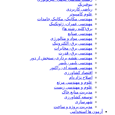
بیوفیزیک
ریاضی کاربردی
علوم کامپیوتر
مهندسی مکانیک- مکانیک جامدات
مهندسی عمران- ژئوتکنیک
برق(کلیه رشته ها)
مهندسی صنایع
مهندسی مواد و متالورژی
مهندسی برق- الکترونیک
مهندسی برق- مخابرات
مهندسی برق- قدرت
مهندسی نقشه برداری- سنجش از دور
مهندسی پلیمر- پلیمر
مهندسی هسته ای- راکتور
اقتصاد کشاورزی
اصلاح نژاد دام
علوم و مهندسی مرتع
علوم و مهندسی زیست
مدیریت منابع خاک
توسعه کشاورزی
شهرسازی
مدیریت پروژه و ساخت
آزمون ها استخدامی