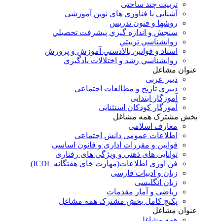
تربیت چند ساحتی
آشنایی با فناوری های نوین آموزشی
روشها و فنون تدريس
سنجش و اندازه گيري پيشرفت تحصيلي
روانشناسي تربيتي
اسناد و قوانين بالادستي آموزش و پرورش
روانشناسي رشد و اختلالات يادگيري
عنوان مشاغل
دبير عربی
دبیری تاریخ و مطالعات اجتماعی
آموزگار ابتدایی
آموزگار کودکان استثنایی
بخش مشترک همه مشاغل
معارف اسلامی
اطلاعات عمومی دانش اجتماعی
قوانین و مقررات اداری و قانون اساسی
توانایی های ذهنی و ویژگی های رفتاری
فن اوری اطلاعات(مهارت خای هفتگانه ICDL)
زبان و ادبیات فارسی
زبان انگلیسی
ریاضی و آمار مقدمات
پکیج کامل بخش مشترک همه مشاغل
عنوان مشاغل
همه مشاغل