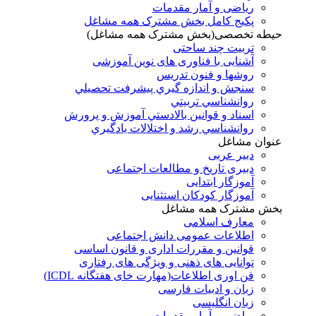
ریاضی و آمار مقدمات
پکیج کامل بخش مشترک همه مشاغل
حیطه تخصصی(بخش مشترک همه مشاغل)
تربیت چند ساحتی
آشنایی با فناوری های نوین آموزشی
روشها و فنون تدريس
سنجش و اندازه گيري پيشرفت تحصيلي
روانشناسي تربيتي
اسناد و قوانين بالادستي آموزش و پرورش
روانشناسي رشد و اختلالات يادگيري
عنوان مشاغل
دبير عربی
دبیری تاریخ و مطالعات اجتماعی
آموزگار ابتدایی
آموزگار کودکان استثنایی
بخش مشترک همه مشاغل
معارف اسلامی
اطلاعات عمومی دانش اجتماعی
قوانین و مقررات اداری و قانون اساسی
توانایی های ذهنی و ویژگی های رفتاری
فن اوری اطلاعات(مهارت خای هفتگانه ICDL)
زبان و ادبیات فارسی
زبان انگلیسی
ریاضی و آمار مقدمات