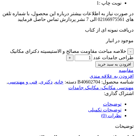
نوبت چاپ :1
در صورت نیاز به اطلاعات بیشتر درباره این محصول، با شماره تلفن
های 02166975561 الی 7 نشر پردازش تماس حاصل فرمایید
دریافت نمونه ای از کتاب
موجود در انبار
خلاصه مباحث مقاومت مصالح و الاستیسیته دکترای مکانیک
طراحی جامدات عدد
افزودن به سبد خرید
مقايسه
افزودن به علاقه مندی
شناسه محصول:
B40602704
دسته:
خانه
,
دکتری
,
فنی و مهندسی
,
مهندسی مکانیک- مکانیک جامدات
اشتراک گذاری:
توضیحات
توضیحات تکمیلی
نظرات (0)
توضیحات