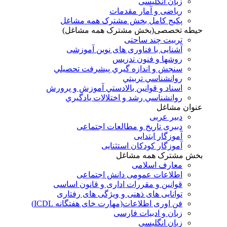
زبان انگلیسی
ریاضی و آمار مقدمات
پکیج کامل بخش مشترک همه مشاغل
حیطه تخصصی(بخش مشترک همه مشاغل)
تربیت چند ساحتی
آشنایی با فناوری های نوین آموزشی
روشها و فنون تدريس
سنجش و اندازه گيري پيشرفت تحصيلي
روانشناسي تربيتي
اسناد و قوانين بالادستي آموزش و پرورش
روانشناسي رشد و اختلالات يادگيري
عنوان مشاغل
دبير عربی
دبیری تاریخ و مطالعات اجتماعی
آموزگار ابتدایی
آموزگار کودکان استثنایی
بخش مشترک همه مشاغل
معارف اسلامی
اطلاعات عمومی دانش اجتماعی
قوانین و مقررات اداری و قانون اساسی
توانایی های ذهنی و ویژگی های رفتاری
فن اوری اطلاعات(مهارت خای هفتگانه ICDL)
زبان و ادبیات فارسی
زبان انگلیسی