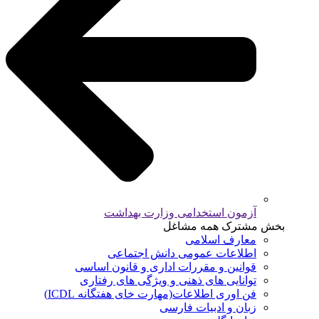
آزمون استخدامی وزارت بهداشت
بخش مشترک همه مشاغل
معارف اسلامی
اطلاعات عمومی دانش اجتماعی
قوانین و مقررات اداری و قانون اساسی
توانایی های ذهنی و ویژگی های رفتاری
فن اوری اطلاعات(مهارت خای هفتگانه ICDL)
زبان و ادبیات فارسی