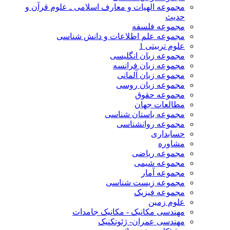
مجموعه الهیات و معارف اسلامی ـ علوم قرآن و
حدیث
مجموعه فلسفه
مجموعه علم اطلاعات و دانش شناسی
علوم تربیتی 1
مجموعه زبان انگلیسی
مجموعه زبان فرانسه
مجموعه زبان آلمانی
مجموعه زبان روسی
مجموعه حقوق
مطالعات جهان
مجموعه باستان شناسی
مجموعه روانشناسی
حسابداری
مشاوره
مجموعه ریاضی
مجموعه شیمی
مجموعه آمار
مجموعه زیست شناسی
مجموعه فیزیک
علوم زمین
مهندسی مکانیک - مکانیک جامدات
مهندسی عمران- ژئوتکنیک