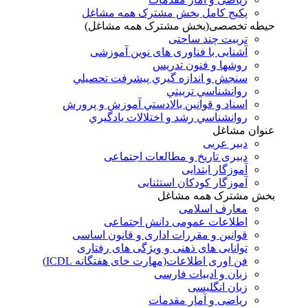
پکیج کامل بخش مشترک همه مشاغل
حیطه تخصصی(بخش مشترک همه مشاغل)
تربیت چند ساحتی
آشنایی با فناوری های نوین آموزشی
روشها و فنون تدريس
سنجش و اندازه گيري پيشرفت تحصيلي
روانشناسي تربيتي
اسناد و قوانين بالادستي آموزش و پرورش
روانشناسي رشد و اختلالات يادگيري
عنوان مشاغل
دبير عربی
دبیری تاریخ و مطالعات اجتماعی
آموزگار ابتدایی
آموزگار کودکان استثنایی
بخش مشترک همه مشاغل
معارف اسلامی
اطلاعات عمومی دانش اجتماعی
قوانین و مقررات اداری و قانون اساسی
توانایی های ذهنی و ویژگی های رفتاری
فن اوری اطلاعات(مهارت خای هفتگانه ICDL)
زبان و ادبیات فارسی
زبان انگلیسی
ریاضی و آمار مقدمات