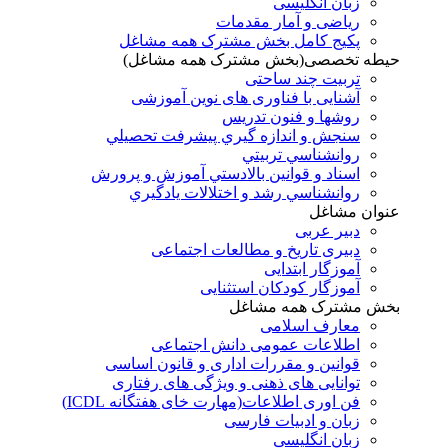
زبان انگلیسی
ریاضی و آمار مقدمات
پکیج کامل بخش مشترک همه مشاغل
حیطه تخصصی(بخش مشترک همه مشاغل)
تربیت چند ساحتی
آشنایی با فناوری های نوین آموزشی
روشها و فنون تدريس
سنجش و اندازه گيري پيشرفت تحصيلي
روانشناسي تربيتي
اسناد و قوانين بالادستي آموزش و پرورش
روانشناسي رشد و اختلالات يادگيري
عنوان مشاغل
دبير عربی
دبیری تاریخ و مطالعات اجتماعی
آموزگار ابتدایی
آموزگار کودکان استثنایی
بخش مشترک همه مشاغل
معارف اسلامی
اطلاعات عمومی دانش اجتماعی
قوانین و مقررات اداری و قانون اساسی
توانایی های ذهنی و ویژگی های رفتاری
فن اوری اطلاعات(مهارت خای هفتگانه ICDL)
زبان و ادبیات فارسی
زبان انگلیسی