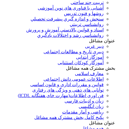
تربیت چند ساحتی
آشنایی با فناوری های نوین آموزشی
روشها و فنون تدريس
سنجش و اندازه گيري پيشرفت تحصيلي
روانشناسي تربيتي
اسناد و قوانين بالادستي آموزش و پرورش
روانشناسي رشد و اختلالات يادگيري
عنوان مشاغل
دبير عربی
دبیری تاریخ و مطالعات اجتماعی
آموزگار ابتدایی
آموزگار کودکان استثنایی
بخش مشترک همه مشاغل
معارف اسلامی
اطلاعات عمومی دانش اجتماعی
قوانین و مقررات اداری و قانون اساسی
توانایی های ذهنی و ویژگی های رفتاری
فن اوری اطلاعات(مهارت خای هفتگانه ICDL)
زبان و ادبیات فارسی
زبان انگلیسی
ریاضی و آمار مقدمات
پکیج کامل بخش مشترک همه مشاغل
عنوان مشاغل
همه مشاغل