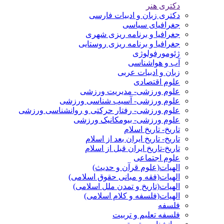
دکتری هنر
دکتری زبان و ادبیات فارسی
جغرافیای سیاسی
جغرافیا و برنامه ریزی شهری
جغرافیا و برنامه ریزی روستایی
ژئومورفولوژی
آب و هواشناسی
زبان و ادبیات عربی
علوم اقتصادی
علوم ورزشی- مدیریت ورزشی
علوم ورزشی- آسیب شناسی ورزشی
علوم ورزشی- رفتار حرکتی و روانشناسی ورزشی
علوم ورزشی- بیومکانیک ورزشی
تاریخ- تاریخ اسلام
تاریخ- تاریخ ایران بعد از اسلام
تاریخ-تاریخ ایران قبل از اسلام
علوم اجتماعی
الهیات(علوم قرآن و حدیث)
الهیات(فقه و مبانی حقوق اسلامی)
الهیات(تاریخ و تمدن ملل اسلامی)
الهیات(فلسفه و کلام اسلامی)
فلسفه
فلسفه تعلیم و تربیت