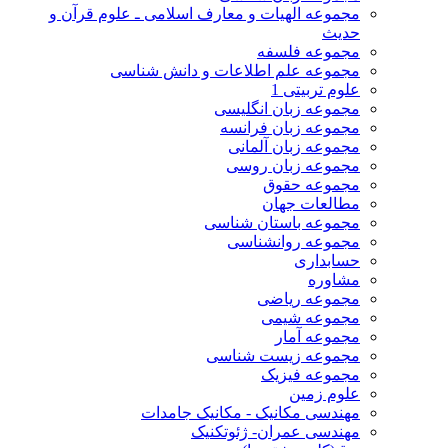
مجموعه الهیات و معارف اسلامی ـ علوم قرآن و
حدیث
مجموعه فلسفه
مجموعه علم اطلاعات و دانش شناسی
علوم تربیتی 1
مجموعه زبان انگلیسی
مجموعه زبان فرانسه
مجموعه زبان آلمانی
مجموعه زبان روسی
مجموعه حقوق
مطالعات جهان
مجموعه باستان شناسی
مجموعه روانشناسی
حسابداری
مشاوره
مجموعه ریاضی
مجموعه شیمی
مجموعه آمار
مجموعه زیست شناسی
مجموعه فیزیک
علوم زمین
مهندسی مکانیک - مکانیک جامدات
مهندسی عمران- ژئوتکنیک