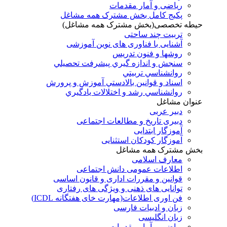
ریاضی و آمار مقدمات
پکیج کامل بخش مشترک همه مشاغل
حیطه تخصصی(بخش مشترک همه مشاغل)
تربیت چند ساحتی
آشنایی با فناوری های نوین آموزشی
روشها و فنون تدريس
سنجش و اندازه گيري پيشرفت تحصيلي
روانشناسي تربيتي
اسناد و قوانين بالادستي آموزش و پرورش
روانشناسي رشد و اختلالات يادگيري
عنوان مشاغل
دبير عربی
دبیری تاریخ و مطالعات اجتماعی
آموزگار ابتدایی
آموزگار کودکان استثنایی
بخش مشترک همه مشاغل
معارف اسلامی
اطلاعات عمومی دانش اجتماعی
قوانین و مقررات اداری و قانون اساسی
توانایی های ذهنی و ویژگی های رفتاری
فن اوری اطلاعات(مهارت خای هفتگانه ICDL)
زبان و ادبیات فارسی
زبان انگلیسی
ریاضی و آمار مقدمات