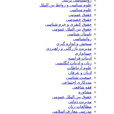
روانشناسی تربیتی
علوم سیاسی و روابط بین الملل
علوم سیاسی
حقوق عمومی
حقوق خصوصی
حقوق کیفری و جرم شناسی
حقوق بین الملل عمومی
باستان شناسی
روانشناسی
سنجش و اندازه گیری
مدیریت بازرگانی و راهبردی
حسابداری
ادبیات فرانسه
زبان و ادبیات انگلیسی
علوم ارتباطات
ادیان و عرفان
جمعیت شناسی
مددکاری اجتماعی
فقه شافعی
مشاوره
حقوق بین الملل عمومی
مدیریت دولتی
مطالعات زنان
مدرسی معارف اسلامی