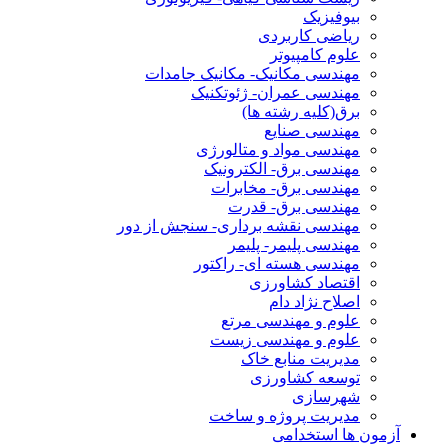
بیوفیزیک
ریاضی کاربردی
علوم کامپیوتر
مهندسی مکانیک- مکانیک جامدات
مهندسی عمران- ژئوتکنیک
برق(کلیه رشته ها)
مهندسی صنایع
مهندسی مواد و متالورژی
مهندسی برق- الکترونیک
مهندسی برق- مخابرات
مهندسی برق- قدرت
مهندسی نقشه برداری- سنجش از دور
مهندسی پلیمر- پلیمر
مهندسی هسته ای- راکتور
اقتصاد کشاورزی
اصلاح نژاد دام
علوم و مهندسی مرتع
علوم و مهندسی زیست
مدیریت منابع خاک
توسعه کشاورزی
شهرسازی
مدیریت پروژه و ساخت
آزمون ها استخدامی