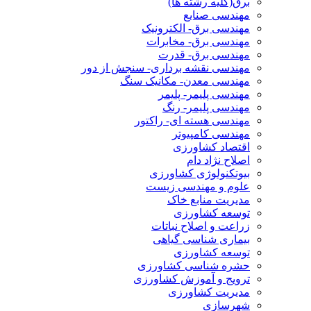
برق(کلیه رشته ها)
مهندسی صنایع
مهندسی برق- الکترونیک
مهندسی برق- مخابرات
مهندسی برق- قدرت
مهندسی نقشه برداری- سنجش از دور
مهندسی معدن- مکانیک سنگ
مهندسی پلیمر- پلیمر
مهندسی پلیمر- رنگ
مهندسی هسته ای- راکتور
مهندسی کامپیوتر
اقتصاد کشاورزی
اصلاح نژاد دام
بیوتکنولوژی کشاورزی
علوم و مهندسی زیست
مدیریت منابع خاک
توسعه کشاورزی
زراعت و اصلاح نباتات
بیماری شناسی گیاهی
توسعه کشاورزی
حشره شناسی کشاورزی
ترویج و آموزش کشاورزی
مدیریت کشاورزی
شهرسازی