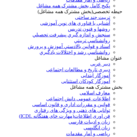
پکیج کامل بخش مشترک همه مشاغل
حیطه تخصصی(بخش مشترک همه مشاغل)
تربیت چند ساحتی
آشنایی با فناوری های نوین آموزشی
روشها و فنون تدريس
سنجش و اندازه گيري پيشرفت تحصيلي
روانشناسي تربيتي
اسناد و قوانين بالادستي آموزش و پرورش
روانشناسي رشد و اختلالات يادگيري
عنوان مشاغل
دبير عربی
دبیری تاریخ و مطالعات اجتماعی
آموزگار ابتدایی
آموزگار کودکان استثنایی
بخش مشترک همه مشاغل
معارف اسلامی
اطلاعات عمومی دانش اجتماعی
قوانین و مقررات اداری و قانون اساسی
توانایی های ذهنی و ویژگی های رفتاری
فن اوری اطلاعات(مهارت خای هفتگانه ICDL)
زبان و ادبیات فارسی
زبان انگلیسی
ریاضی و آمار مقدمات