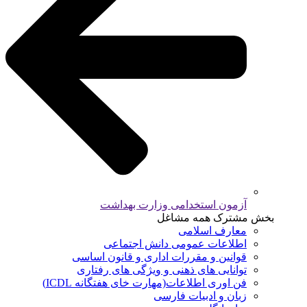
آزمون استخدامی وزارت بهداشت
بخش مشترک همه مشاغل
معارف اسلامی
اطلاعات عمومی دانش اجتماعی
قوانین و مقررات اداری و قانون اساسی
توانایی های ذهنی و ویژگی های رفتاری
فن اوری اطلاعات(مهارت خای هفتگانه ICDL)
زبان و ادبیات فارسی