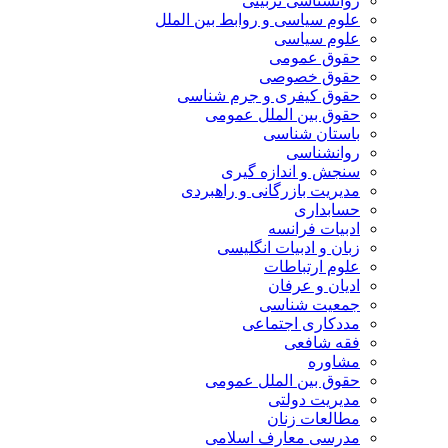
روانشناسی تربیتی
علوم سیاسی و روابط بین الملل
علوم سیاسی
حقوق عمومی
حقوق خصوصی
حقوق کیفری و جرم شناسی
حقوق بین الملل عمومی
باستان شناسی
روانشناسی
سنجش و اندازه گیری
مدیریت بازرگانی و راهبردی
حسابداری
ادبیات فرانسه
زبان و ادبیات انگلیسی
علوم ارتباطات
ادیان و عرفان
جمعیت شناسی
مددکاری اجتماعی
فقه شافعی
مشاوره
حقوق بین الملل عمومی
مدیریت دولتی
مطالعات زنان
مدرسی معارف اسلامی