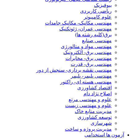
بیوفیزیک
ریاضی کاربردی
علوم کامپیوتر
مهندسی مکانیک- مکانیک جامدات
مهندسی عمران- ژئوتکنیک
برق(کلیه رشته ها)
مهندسی صنایع
مهندسی مواد و متالورژی
مهندسی برق- الکترونیک
مهندسی برق- مخابرات
مهندسی برق- قدرت
مهندسی نقشه برداری- سنجش از دور
مهندسی پلیمر- پلیمر
مهندسی هسته ای- راکتور
اقتصاد کشاورزی
اصلاح نژاد دام
علوم و مهندسی مرتع
علوم و مهندسی زیست
مدیریت منابع خاک
توسعه کشاورزی
شهرسازی
مدیریت پروژه و ساخت
آزمون ها استخدامی