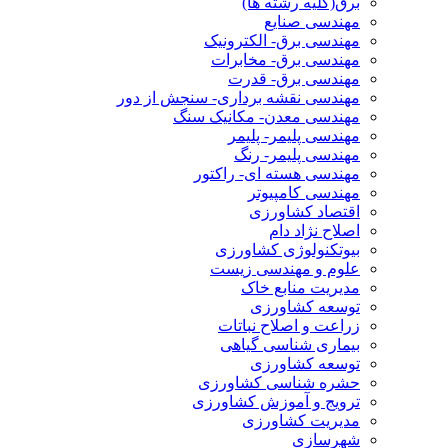
برق(کلیه رشته ها)
مهندسی صنایع
مهندسی برق- الکترونیک
مهندسی برق- مخابرات
مهندسی برق- قدرت
مهندسی نقشه برداری- سنجش از دور
مهندسی معدن- مکانیک سنگ
مهندسی پلیمر- پلیمر
مهندسی پلیمر- رنگ
مهندسی هسته ای- راکتور
مهندسی کامپیوتر
اقتصاد کشاورزی
اصلاح نژاد دام
بیوتکنولوژی کشاورزی
علوم و مهندسی زیست
مدیریت منابع خاک
توسعه کشاورزی
زراعت و اصلاح نباتات
بیماری شناسی گیاهی
توسعه کشاورزی
حشره شناسی کشاورزی
ترویج و آموزش کشاورزی
مدیریت کشاورزی
شهرسازی