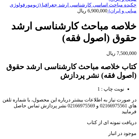
چکیده مباحث اساسی کارشناسی ارشد جغرافیا (ژیومورفولوژی
مبانی و ایران)
6,900,000
ریال
خلاصه مباحث کارشناسی ارشد
حقوق (اصول فقه)
7,500,000
ریال
کتاب خلاصه مباحث کارشناسی ارشد حقوق
(اصول فقه) نشر پردازش
نوبت چاپ : 1
در صورت نياز به اطلاعات بيشتر درباره اين محصول، با شماره تلفن
هاي 02166975561 و 02166975569 نشر پردازش تماس حاصل
فرماييد
دریافت نمونه ای از کتاب
موجود در انبار