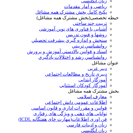
زبان انگلیسی
ریاضی و آمار مقدمات
پکیج کامل بخش مشترک همه مشاغل
حیطه تخصصی(بخش مشترک همه مشاغل)
تربیت چند ساحتی
آشنایی با فناوری های نوین آموزشی
روشها و فنون تدريس
سنجش و اندازه گيري پيشرفت تحصيلي
روانشناسي تربيتي
اسناد و قوانين بالادستي آموزش و پرورش
روانشناسي رشد و اختلالات يادگيري
عنوان مشاغل
دبير عربی
دبیری تاریخ و مطالعات اجتماعی
آموزگار ابتدایی
آموزگار کودکان استثنایی
بخش مشترک همه مشاغل
معارف اسلامی
اطلاعات عمومی دانش اجتماعی
قوانین و مقررات اداری و قانون اساسی
توانایی های ذهنی و ویژگی های رفتاری
فن اوری اطلاعات(مهارت خای هفتگانه ICDL)
زبان و ادبیات فارسی
زبان انگلیسی