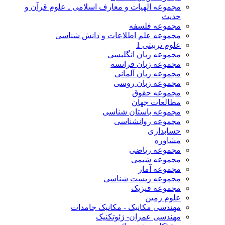
مجموعه الهیات و معارف اسلامی ـ علوم قرآن و
حدیث
مجموعه فلسفه
مجموعه علم اطلاعات و دانش شناسی
علوم تربیتی 1
مجموعه زبان انگلیسی
مجموعه زبان فرانسه
مجموعه زبان آلمانی
مجموعه زبان روسی
مجموعه حقوق
مطالعات جهان
مجموعه باستان شناسی
مجموعه روانشناسی
حسابداری
مشاوره
مجموعه ریاضی
مجموعه شیمی
مجموعه آمار
مجموعه زیست شناسی
مجموعه فیزیک
علوم زمین
مهندسی مکانیک - مکانیک جامدات
مهندسی عمران- ژئوتکنیک