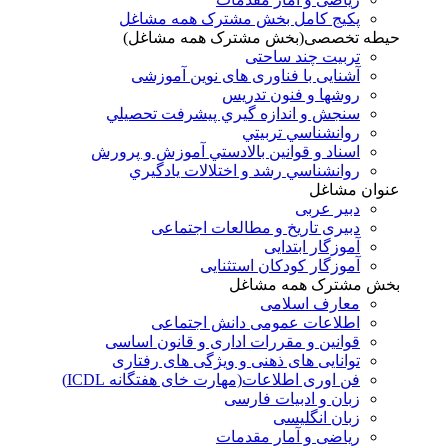
پکیج کامل بخش مشترک همه مشاغل
حیطه تخصصی(بخش مشترک همه مشاغل)
تربیت چند ساحتی
آشنایی با فناوری های نوین آموزشی
روشها و فنون تدريس
سنجش و اندازه گيري پيشرفت تحصيلي
روانشناسي تربيتي
اسناد و قوانين بالادستي آموزش و پرورش
روانشناسي رشد و اختلالات يادگيري
عنوان مشاغل
دبير عربی
دبیری تاریخ و مطالعات اجتماعی
آموزگار ابتدایی
آموزگار کودکان استثنایی
بخش مشترک همه مشاغل
معارف اسلامی
اطلاعات عمومی دانش اجتماعی
قوانین و مقررات اداری و قانون اساسی
توانایی های ذهنی و ویژگی های رفتاری
فن اوری اطلاعات(مهارت خای هفتگانه ICDL)
زبان و ادبیات فارسی
زبان انگلیسی
ریاضی و آمار مقدمات