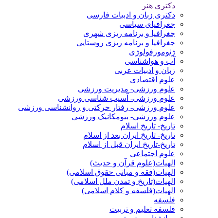
دکتری هنر
دکتری زبان و ادبیات فارسی
جغرافیای سیاسی
جغرافیا و برنامه ریزی شهری
جغرافیا و برنامه ریزی روستایی
ژئومورفولوژی
آب و هواشناسی
زبان و ادبیات عربی
علوم اقتصادی
علوم ورزشی- مدیریت ورزشی
علوم ورزشی- آسیب شناسی ورزشی
علوم ورزشی- رفتار حرکتی و روانشناسی ورزشی
علوم ورزشی- بیومکانیک ورزشی
تاریخ- تاریخ اسلام
تاریخ- تاریخ ایران بعد از اسلام
تاریخ-تاریخ ایران قبل از اسلام
علوم اجتماعی
الهیات(علوم قرآن و حدیث)
الهیات(فقه و مبانی حقوق اسلامی)
الهیات(تاریخ و تمدن ملل اسلامی)
الهیات(فلسفه و کلام اسلامی)
فلسفه
فلسفه تعلیم و تربیت