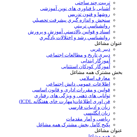
تربیت چند ساحتی
آشنایی با فناوری های نوین آموزشی
روشها و فنون تدريس
سنجش و اندازه گيري پيشرفت تحصيلي
روانشناسي تربيتي
اسناد و قوانين بالادستي آموزش و پرورش
روانشناسي رشد و اختلالات يادگيري
عنوان مشاغل
دبير عربی
دبیری تاریخ و مطالعات اجتماعی
آموزگار ابتدایی
آموزگار کودکان استثنایی
بخش مشترک همه مشاغل
معارف اسلامی
اطلاعات عمومی دانش اجتماعی
قوانین و مقررات اداری و قانون اساسی
توانایی های ذهنی و ویژگی های رفتاری
فن اوری اطلاعات(مهارت خای هفتگانه ICDL)
زبان و ادبیات فارسی
زبان انگلیسی
ریاضی و آمار مقدمات
پکیج کامل بخش مشترک همه مشاغل
عنوان مشاغل
همه مشاغل