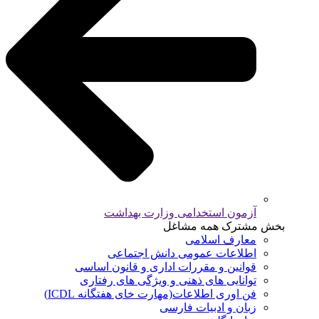
آزمون استخدامی وزارت بهداشت
بخش مشترک همه مشاغل
معارف اسلامی
اطلاعات عمومی دانش اجتماعی
قوانین و مقررات اداری و قانون اساسی
توانایی های ذهنی و ویژگی های رفتاری
فن اوری اطلاعات(مهارت خای هفتگانه ICDL)
زبان و ادبیات فارسی