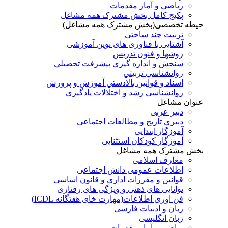
ریاضی و آمار مقدمات
پکیج کامل بخش مشترک همه مشاغل
حیطه تخصصی(بخش مشترک همه مشاغل)
تربیت چند ساحتی
آشنایی با فناوری های نوین آموزشی
روشها و فنون تدريس
سنجش و اندازه گيري پيشرفت تحصيلي
روانشناسي تربيتي
اسناد و قوانين بالادستي آموزش و پرورش
روانشناسي رشد و اختلالات يادگيري
عنوان مشاغل
دبير عربی
دبیری تاریخ و مطالعات اجتماعی
آموزگار ابتدایی
آموزگار کودکان استثنایی
بخش مشترک همه مشاغل
معارف اسلامی
اطلاعات عمومی دانش اجتماعی
قوانین و مقررات اداری و قانون اساسی
توانایی های ذهنی و ویژگی های رفتاری
فن اوری اطلاعات(مهارت خای هفتگانه ICDL)
زبان و ادبیات فارسی
زبان انگلیسی
ریاضی و آمار مقدمات