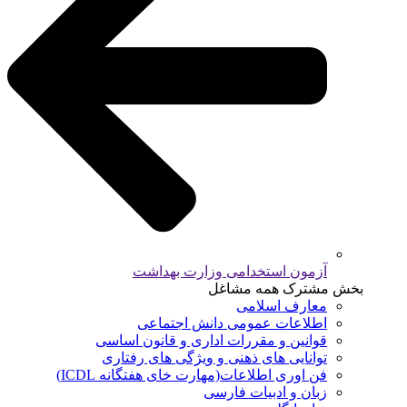
آزمون استخدامی وزارت بهداشت
بخش مشترک همه مشاغل
معارف اسلامی
اطلاعات عمومی دانش اجتماعی
قوانین و مقررات اداری و قانون اساسی
توانایی های ذهنی و ویژگی های رفتاری
فن اوری اطلاعات(مهارت خای هفتگانه ICDL)
زبان و ادبیات فارسی