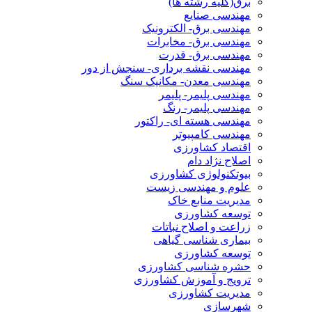
برق(کلیه رشته ها)
مهندسی صنایع
مهندسی برق- الکترونیک
مهندسی برق- مخابرات
مهندسی برق- قدرت
مهندسی نقشه برداری- سنجش از دور
مهندسی معدن- مکانیک سنگ
مهندسی پلیمر- پلیمر
مهندسی پلیمر- رنگ
مهندسی هسته ای- راکتور
مهندسی کامپیوتر
اقتصاد کشاورزی
اصلاح نژاد دام
بیوتکنولوژی کشاورزی
علوم و مهندسی زیست
مدیریت منابع خاک
توسعه کشاورزی
زراعت و اصلاح نباتات
بیماری شناسی گیاهی
توسعه کشاورزی
حشره شناسی کشاورزی
ترویج و آموزش کشاورزی
مدیریت کشاورزی
شهرسازی