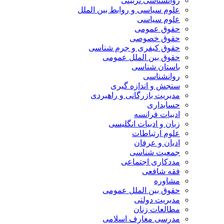
روانشناسی تربیتی
علوم سیاسی و روابط بین الملل
علوم سیاسی
حقوق عمومی
حقوق خصوصی
حقوق کیفری و جرم شناسی
حقوق بین الملل عمومی
باستان شناسی
روانشناسی
سنجش و اندازه گیری
مدیریت بازرگانی و راهبردی
حسابداری
ادبیات فرانسه
زبان و ادبیات انگلیسی
علوم ارتباطات
ادیان و عرفان
جمعیت شناسی
مددکاری اجتماعی
فقه شافعی
مشاوره
حقوق بین الملل عمومی
مدیریت دولتی
مطالعات زنان
مدرسی معارف اسلامی