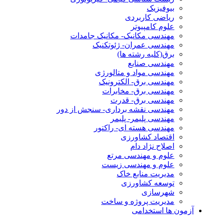
بیوفیزیک
ریاضی کاربردی
علوم کامپیوتر
مهندسی مکانیک- مکانیک جامدات
مهندسی عمران- ژئوتکنیک
برق(کلیه رشته ها)
مهندسی صنایع
مهندسی مواد و متالورژی
مهندسی برق- الکترونیک
مهندسی برق- مخابرات
مهندسی برق- قدرت
مهندسی نقشه برداری- سنجش از دور
مهندسی پلیمر- پلیمر
مهندسی هسته ای- راکتور
اقتصاد کشاورزی
اصلاح نژاد دام
علوم و مهندسی مرتع
علوم و مهندسی زیست
مدیریت منابع خاک
توسعه کشاورزی
شهرسازی
مدیریت پروژه و ساخت
آزمون ها استخدامی