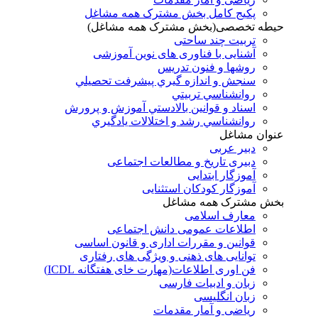
پکیج کامل بخش مشترک همه مشاغل
حیطه تخصصی(بخش مشترک همه مشاغل)
تربیت چند ساحتی
آشنایی با فناوری های نوین آموزشی
روشها و فنون تدريس
سنجش و اندازه گيري پيشرفت تحصيلي
روانشناسي تربيتي
اسناد و قوانين بالادستي آموزش و پرورش
روانشناسي رشد و اختلالات يادگيري
عنوان مشاغل
دبير عربی
دبیری تاریخ و مطالعات اجتماعی
آموزگار ابتدایی
آموزگار کودکان استثنایی
بخش مشترک همه مشاغل
معارف اسلامی
اطلاعات عمومی دانش اجتماعی
قوانین و مقررات اداری و قانون اساسی
توانایی های ذهنی و ویژگی های رفتاری
فن اوری اطلاعات(مهارت خای هفتگانه ICDL)
زبان و ادبیات فارسی
زبان انگلیسی
ریاضی و آمار مقدمات