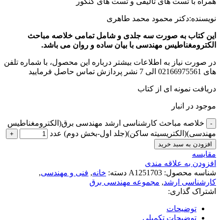
همراه با تست های تالیفی و تست های کنکور
نویسنده:دکتر محمود محمد طاهری
این کتاب به صورت سه جلدی و شامل تمامی خلاصه مباحث
الکترومغناطیس مهندسی با بیان ساده و روان می باشد.
در صورت نیاز به اطلاعات بیشتر درباره این محصول، با شماره تلفن
های 02166975561 الی 7 نشر پردازش تماس حاصل فرمایید
دریافت نمونه ای از کتاب
موجود در انبار
خلاصه مباحث کارشناسی ارشد مهندسی برق(الکترومغناطیس
مهندسی)(الکتریسیته ساکن)(جلد اول-بخش دوم) عدد
افزودن به سبد خرید
مقايسه
افزودن به علاقه مندی
شناسه محصول:
A1251703
دسته:
خانه
,
فنی و مهندسی
,
کارشناسی ارشد
,
مجموعه مهندسی برق
اشتراک گذاری:
توضیحات
توضیحات تکمیلی