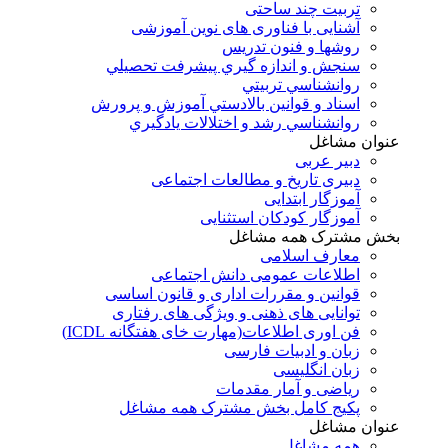
تربیت چند ساحتی
آشنایی با فناوری های نوین آموزشی
روشها و فنون تدريس
سنجش و اندازه گيري پيشرفت تحصيلي
روانشناسي تربيتي
اسناد و قوانين بالادستي آموزش و پرورش
روانشناسي رشد و اختلالات يادگيري
عنوان مشاغل
دبير عربی
دبیری تاریخ و مطالعات اجتماعی
آموزگار ابتدایی
آموزگار کودکان استثنایی
بخش مشترک همه مشاغل
معارف اسلامی
اطلاعات عمومی دانش اجتماعی
قوانین و مقررات اداری و قانون اساسی
توانایی های ذهنی و ویژگی های رفتاری
فن اوری اطلاعات(مهارت خای هفتگانه ICDL)
زبان و ادبیات فارسی
زبان انگلیسی
ریاضی و آمار مقدمات
پکیج کامل بخش مشترک همه مشاغل
عنوان مشاغل
همه مشاغل