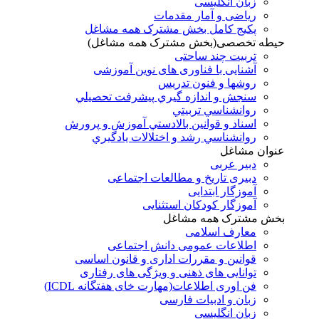
زبان انگلیسی
ریاضی و آمار مقدمات
پکیج کامل بخش مشترک همه مشاغل
حیطه تخصصی(بخش مشترک همه مشاغل)
تربیت چند ساحتی
آشنایی با فناوری های نوین آموزشی
روشها و فنون تدريس
سنجش و اندازه گيري پيشرفت تحصيلي
روانشناسي تربيتي
اسناد و قوانين بالادستي آموزش و پرورش
روانشناسي رشد و اختلالات يادگيري
عنوان مشاغل
دبير عربی
دبیری تاریخ و مطالعات اجتماعی
آموزگار ابتدایی
آموزگار کودکان استثنایی
بخش مشترک همه مشاغل
معارف اسلامی
اطلاعات عمومی دانش اجتماعی
قوانین و مقررات اداری و قانون اساسی
توانایی های ذهنی و ویژگی های رفتاری
فن اوری اطلاعات(مهارت خای هفتگانه ICDL)
زبان و ادبیات فارسی
زبان انگلیسی