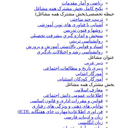
ریاضی و آمار مقدمات
پکیج کامل بخش مشترک همه مشاغل
حیطه تخصصی(بخش مشترک همه مشاغل)
تربیت چند ساحتی
آشنایی با فناوری های نوین آموزشی
روشها و فنون تدريس
سنجش و اندازه گيري پيشرفت تحصيلي
روانشناسي تربيتي
اسناد و قوانين بالادستي آموزش و پرورش
روانشناسي رشد و اختلالات يادگيري
عنوان مشاغل
دبير عربی
دبیری تاریخ و مطالعات اجتماعی
آموزگار ابتدایی
آموزگار کودکان استثنایی
بخش مشترک همه مشاغل
معارف اسلامی
اطلاعات عمومی دانش اجتماعی
قوانین و مقررات اداری و قانون اساسی
توانایی های ذهنی و ویژگی های رفتاری
فن اوری اطلاعات(مهارت خای هفتگانه ICDL)
زبان و ادبیات فارسی
زبان انگلیسی
ریاضی و آمار مقدمات