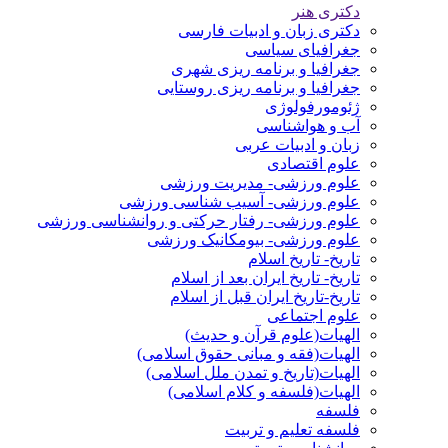
دکتری هنر
دکتری زبان و ادبیات فارسی
جغرافیای سیاسی
جغرافیا و برنامه ریزی شهری
جغرافیا و برنامه ریزی روستایی
ژئومورفولوژی
آب و هواشناسی
زبان و ادبیات عربی
علوم اقتصادی
علوم ورزشی- مدیریت ورزشی
علوم ورزشی- آسیب شناسی ورزشی
علوم ورزشی- رفتار حرکتی و روانشناسی ورزشی
علوم ورزشی- بیومکانیک ورزشی
تاریخ- تاریخ اسلام
تاریخ- تاریخ ایران بعد از اسلام
تاریخ-تاریخ ایران قبل از اسلام
علوم اجتماعی
الهیات(علوم قرآن و حدیث)
الهیات(فقه و مبانی حقوق اسلامی)
الهیات(تاریخ و تمدن ملل اسلامی)
الهیات(فلسفه و کلام اسلامی)
فلسفه
فلسفه تعلیم و تربیت