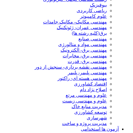
بیوفیزیک
ریاضی کاربردی
علوم کامپیوتر
مهندسی مکانیک- مکانیک جامدات
مهندسی عمران- ژئوتکنیک
برق(کلیه رشته ها)
مهندسی صنایع
مهندسی مواد و متالورژی
مهندسی برق- الکترونیک
مهندسی برق- مخابرات
مهندسی برق- قدرت
مهندسی نقشه برداری- سنجش از دور
مهندسی پلیمر- پلیمر
مهندسی هسته ای- راکتور
اقتصاد کشاورزی
اصلاح نژاد دام
علوم و مهندسی مرتع
علوم و مهندسی زیست
مدیریت منابع خاک
توسعه کشاورزی
شهرسازی
مدیریت پروژه و ساخت
آزمون ها استخدامی