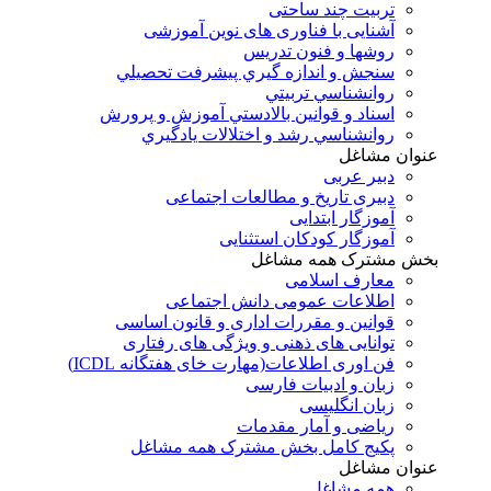
تربیت چند ساحتی
آشنایی با فناوری های نوین آموزشی
روشها و فنون تدريس
سنجش و اندازه گيري پيشرفت تحصيلي
روانشناسي تربيتي
اسناد و قوانين بالادستي آموزش و پرورش
روانشناسي رشد و اختلالات يادگيري
عنوان مشاغل
دبير عربی
دبیری تاریخ و مطالعات اجتماعی
آموزگار ابتدایی
آموزگار کودکان استثنایی
بخش مشترک همه مشاغل
معارف اسلامی
اطلاعات عمومی دانش اجتماعی
قوانین و مقررات اداری و قانون اساسی
توانایی های ذهنی و ویژگی های رفتاری
فن اوری اطلاعات(مهارت خای هفتگانه ICDL)
زبان و ادبیات فارسی
زبان انگلیسی
ریاضی و آمار مقدمات
پکیج کامل بخش مشترک همه مشاغل
عنوان مشاغل
همه مشاغل