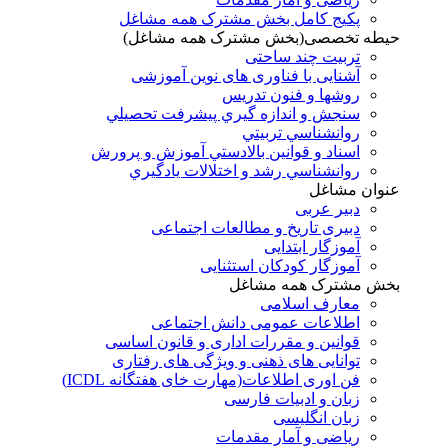
پکیج کامل بخش مشترک همه مشاغل
حیطه تخصصی(بخش مشترک همه مشاغل)
تربیت چند ساحتی
آشنایی با فناوری های نوین آموزشی
روشها و فنون تدريس
سنجش و اندازه گيري پيشرفت تحصيلي
روانشناسي تربيتي
اسناد و قوانين بالادستي آموزش و پرورش
روانشناسي رشد و اختلالات يادگيري
عنوان مشاغل
دبير عربی
دبیری تاریخ و مطالعات اجتماعی
آموزگار ابتدایی
آموزگار کودکان استثنایی
بخش مشترک همه مشاغل
معارف اسلامی
اطلاعات عمومی دانش اجتماعی
قوانین و مقررات اداری و قانون اساسی
توانایی های ذهنی و ویژگی های رفتاری
فن اوری اطلاعات(مهارت خای هفتگانه ICDL)
زبان و ادبیات فارسی
زبان انگلیسی
ریاضی و آمار مقدمات