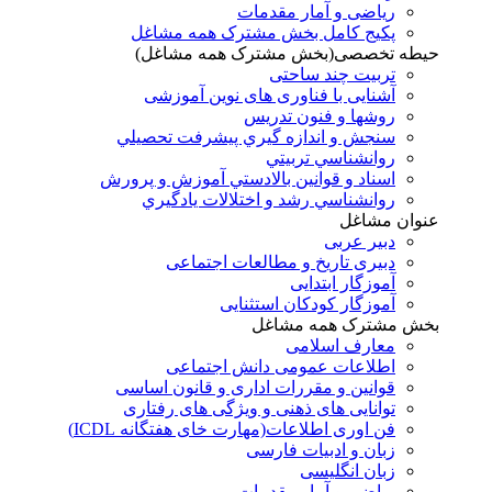
ریاضی و آمار مقدمات
پکیج کامل بخش مشترک همه مشاغل
حیطه تخصصی(بخش مشترک همه مشاغل)
تربیت چند ساحتی
آشنایی با فناوری های نوین آموزشی
روشها و فنون تدريس
سنجش و اندازه گيري پيشرفت تحصيلي
روانشناسي تربيتي
اسناد و قوانين بالادستي آموزش و پرورش
روانشناسي رشد و اختلالات يادگيري
عنوان مشاغل
دبير عربی
دبیری تاریخ و مطالعات اجتماعی
آموزگار ابتدایی
آموزگار کودکان استثنایی
بخش مشترک همه مشاغل
معارف اسلامی
اطلاعات عمومی دانش اجتماعی
قوانین و مقررات اداری و قانون اساسی
توانایی های ذهنی و ویژگی های رفتاری
فن اوری اطلاعات(مهارت خای هفتگانه ICDL)
زبان و ادبیات فارسی
زبان انگلیسی
ریاضی و آمار مقدمات