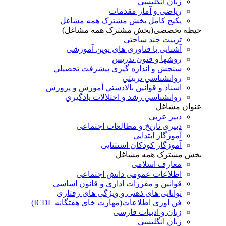
زبان انگلیسی
ریاضی و آمار مقدمات
پکیج کامل بخش مشترک همه مشاغل
حیطه تخصصی(بخش مشترک همه مشاغل)
تربیت چند ساحتی
آشنایی با فناوری های نوین آموزشی
روشها و فنون تدريس
سنجش و اندازه گيري پيشرفت تحصيلي
روانشناسي تربيتي
اسناد و قوانين بالادستي آموزش و پرورش
روانشناسي رشد و اختلالات يادگيري
عنوان مشاغل
دبير عربی
دبیری تاریخ و مطالعات اجتماعی
آموزگار ابتدایی
آموزگار کودکان استثنایی
بخش مشترک همه مشاغل
معارف اسلامی
اطلاعات عمومی دانش اجتماعی
قوانین و مقررات اداری و قانون اساسی
توانایی های ذهنی و ویژگی های رفتاری
فن اوری اطلاعات(مهارت خای هفتگانه ICDL)
زبان و ادبیات فارسی
زبان انگلیسی