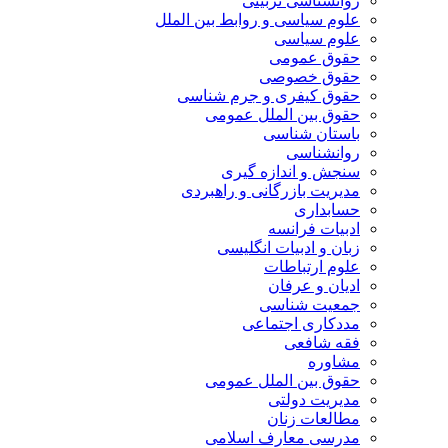
روانشناسی تربیتی
علوم سیاسی و روابط بین الملل
علوم سیاسی
حقوق عمومی
حقوق خصوصی
حقوق کیفری و جرم شناسی
حقوق بین الملل عمومی
باستان شناسی
روانشناسی
سنجش و اندازه گیری
مدیریت بازرگانی و راهبردی
حسابداری
ادبیات فرانسه
زبان و ادبیات انگلیسی
علوم ارتباطات
ادیان و عرفان
جمعیت شناسی
مددکاری اجتماعی
فقه شافعی
مشاوره
حقوق بین الملل عمومی
مدیریت دولتی
مطالعات زنان
مدرسی معارف اسلامی