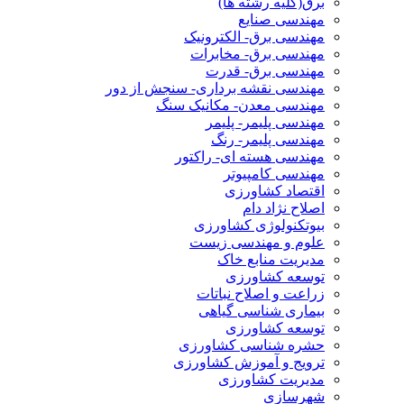
برق(کلیه رشته ها)
مهندسی صنایع
مهندسی برق- الکترونیک
مهندسی برق- مخابرات
مهندسی برق- قدرت
مهندسی نقشه برداری- سنجش از دور
مهندسی معدن- مکانیک سنگ
مهندسی پلیمر- پلیمر
مهندسی پلیمر- رنگ
مهندسی هسته ای- راکتور
مهندسی کامپیوتر
اقتصاد کشاورزی
اصلاح نژاد دام
بیوتکنولوژی کشاورزی
علوم و مهندسی زیست
مدیریت منابع خاک
توسعه کشاورزی
زراعت و اصلاح نباتات
بیماری شناسی گیاهی
توسعه کشاورزی
حشره شناسی کشاورزی
ترویج و آموزش کشاورزی
مدیریت کشاورزی
شهرسازی