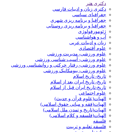
دکتری هنر
دکتری زبان و ادبیات فارسی
جغرافیای سیاسی
جغرافیا و برنامه ریزی شهری
جغرافیا و برنامه ریزی روستایی
ژئومورفولوژی
آب و هواشناسی
زبان و ادبیات عربی
علوم اقتصادی
علوم ورزشی- مدیریت ورزشی
علوم ورزشی- آسیب شناسی ورزشی
علوم ورزشی- رفتار حرکتی و روانشناسی ورزشی
علوم ورزشی- بیومکانیک ورزشی
تاریخ- تاریخ اسلام
تاریخ- تاریخ ایران بعد از اسلام
تاریخ-تاریخ ایران قبل از اسلام
علوم اجتماعی
الهیات(علوم قرآن و حدیث)
الهیات(فقه و مبانی حقوق اسلامی)
الهیات(تاریخ و تمدن ملل اسلامی)
الهیات(فلسفه و کلام اسلامی)
فلسفه
فلسفه تعلیم و تربیت