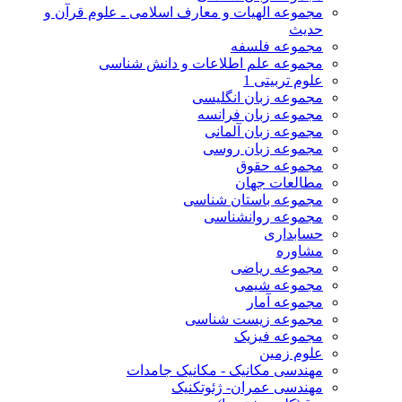
مجموعه الهیات و معارف اسلامی ـ علوم قرآن و
حدیث
مجموعه فلسفه
مجموعه علم اطلاعات و دانش شناسی
علوم تربیتی 1
مجموعه زبان انگلیسی
مجموعه زبان فرانسه
مجموعه زبان آلمانی
مجموعه زبان روسی
مجموعه حقوق
مطالعات جهان
مجموعه باستان شناسی
مجموعه روانشناسی
حسابداری
مشاوره
مجموعه ریاضی
مجموعه شیمی
مجموعه آمار
مجموعه زیست شناسی
مجموعه فیزیک
علوم زمین
مهندسی مکانیک - مکانیک جامدات
مهندسی عمران- ژئوتکنیک