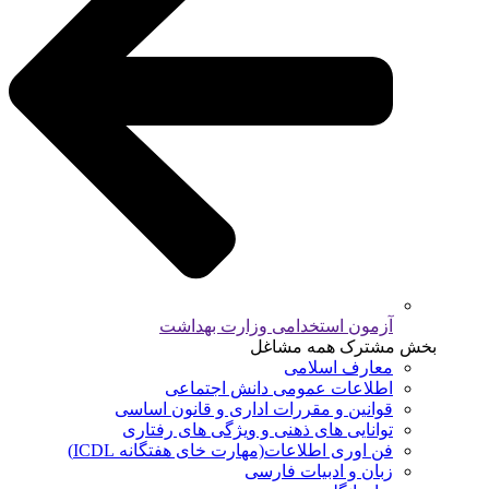
آزمون استخدامی وزارت بهداشت
بخش مشترک همه مشاغل
معارف اسلامی
اطلاعات عمومی دانش اجتماعی
قوانین و مقررات اداری و قانون اساسی
توانایی های ذهنی و ویژگی های رفتاری
فن اوری اطلاعات(مهارت خای هفتگانه ICDL)
زبان و ادبیات فارسی