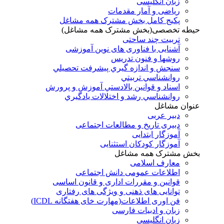
زبان انگلیسی
ریاضی و آمار مقدمات
پکیج کامل بخش مشترک همه مشاغل
حیطه تخصصی(بخش مشترک همه مشاغل)
تربیت چند ساحتی
آشنایی با فناوری های نوین آموزشی
روشها و فنون تدريس
سنجش و اندازه گيري پيشرفت تحصيلي
روانشناسي تربيتي
اسناد و قوانين بالادستي آموزش و پرورش
روانشناسي رشد و اختلالات يادگيري
عنوان مشاغل
دبير عربی
دبیری تاریخ و مطالعات اجتماعی
آموزگار ابتدایی
آموزگار کودکان استثنایی
بخش مشترک همه مشاغل
معارف اسلامی
اطلاعات عمومی دانش اجتماعی
قوانین و مقررات اداری و قانون اساسی
توانایی های ذهنی و ویژگی های رفتاری
فن اوری اطلاعات(مهارت خای هفتگانه ICDL)
زبان و ادبیات فارسی
زبان انگلیسی