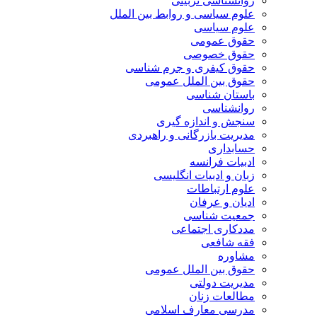
روانشناسی تربیتی
علوم سیاسی و روابط بین الملل
علوم سیاسی
حقوق عمومی
حقوق خصوصی
حقوق کیفری و جرم شناسی
حقوق بین الملل عمومی
باستان شناسی
روانشناسی
سنجش و اندازه گیری
مدیریت بازرگانی و راهبردی
حسابداری
ادبیات فرانسه
زبان و ادبیات انگلیسی
علوم ارتباطات
ادیان و عرفان
جمعیت شناسی
مددکاری اجتماعی
فقه شافعی
مشاوره
حقوق بین الملل عمومی
مدیریت دولتی
مطالعات زنان
مدرسی معارف اسلامی