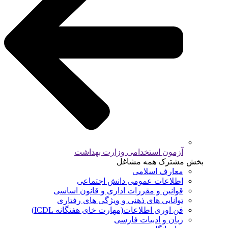
آزمون استخدامی وزارت بهداشت
بخش مشترک همه مشاغل
معارف اسلامی
اطلاعات عمومی دانش اجتماعی
قوانین و مقررات اداری و قانون اساسی
توانایی های ذهنی و ویژگی های رفتاری
فن اوری اطلاعات(مهارت خای هفتگانه ICDL)
زبان و ادبیات فارسی