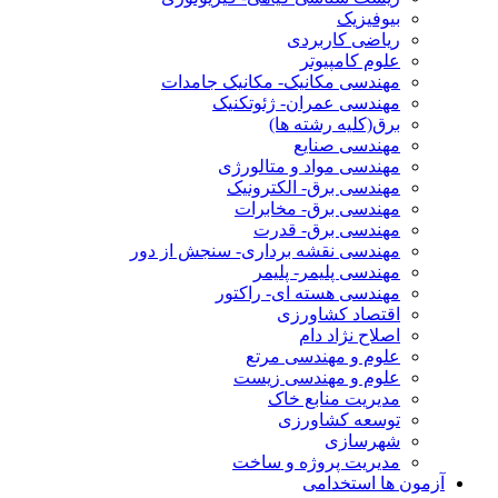
بیوفیزیک
ریاضی کاربردی
علوم کامپیوتر
مهندسی مکانیک- مکانیک جامدات
مهندسی عمران- ژئوتکنیک
برق(کلیه رشته ها)
مهندسی صنایع
مهندسی مواد و متالورژی
مهندسی برق- الکترونیک
مهندسی برق- مخابرات
مهندسی برق- قدرت
مهندسی نقشه برداری- سنجش از دور
مهندسی پلیمر- پلیمر
مهندسی هسته ای- راکتور
اقتصاد کشاورزی
اصلاح نژاد دام
علوم و مهندسی مرتع
علوم و مهندسی زیست
مدیریت منابع خاک
توسعه کشاورزی
شهرسازی
مدیریت پروژه و ساخت
آزمون ها استخدامی