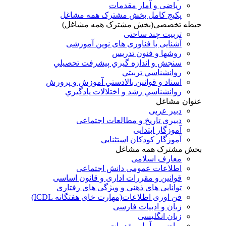
ریاضی و آمار مقدمات
پکیج کامل بخش مشترک همه مشاغل
حیطه تخصصی(بخش مشترک همه مشاغل)
تربیت چند ساحتی
آشنایی با فناوری های نوین آموزشی
روشها و فنون تدريس
سنجش و اندازه گيري پيشرفت تحصيلي
روانشناسي تربيتي
اسناد و قوانين بالادستي آموزش و پرورش
روانشناسي رشد و اختلالات يادگيري
عنوان مشاغل
دبير عربی
دبیری تاریخ و مطالعات اجتماعی
آموزگار ابتدایی
آموزگار کودکان استثنایی
بخش مشترک همه مشاغل
معارف اسلامی
اطلاعات عمومی دانش اجتماعی
قوانین و مقررات اداری و قانون اساسی
توانایی های ذهنی و ویژگی های رفتاری
فن اوری اطلاعات(مهارت خای هفتگانه ICDL)
زبان و ادبیات فارسی
زبان انگلیسی
ریاضی و آمار مقدمات