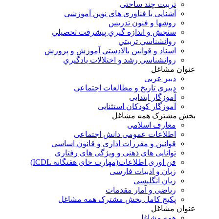
تربیت چند ساحتی
آشنایی با فناوری های نوین آموزشی
روشها و فنون تدريس
سنجش و اندازه گيري پيشرفت تحصيلي
روانشناسي تربيتي
اسناد و قوانين بالادستي آموزش و پرورش
روانشناسي رشد و اختلالات يادگيري
عنوان مشاغل
دبير عربی
دبیری تاریخ و مطالعات اجتماعی
آموزگار ابتدایی
آموزگار کودکان استثنایی
بخش مشترک همه مشاغل
معارف اسلامی
اطلاعات عمومی دانش اجتماعی
قوانین و مقررات اداری و قانون اساسی
توانایی های ذهنی و ویژگی های رفتاری
فن اوری اطلاعات(مهارت خای هفتگانه ICDL)
زبان و ادبیات فارسی
زبان انگلیسی
ریاضی و آمار مقدمات
پکیج کامل بخش مشترک همه مشاغل
عنوان مشاغل
همه مشاغل