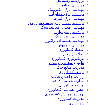
برق(کلیه رشته ها)
مهندسی صنایع
مهندسی برق- الکترونیک
مهندسی برق- مخابرات
مهندسی برق- قدرت
مهندسی نقشه برداری- سنجش از دور
مهندسی معدن- مکانیک سنگ
مهندسی پلیمر- پلیمر
مهندسی پلیمر- رنگ
مهندسی هسته ای- راکتور
مهندسی کامپیوتر
اقتصاد کشاورزی
اصلاح نژاد دام
بیوتکنولوژی کشاورزی
علوم و مهندسی زیست
مدیریت منابع خاک
توسعه کشاورزی
زراعت و اصلاح نباتات
بیماری شناسی گیاهی
توسعه کشاورزی
حشره شناسی کشاورزی
ترویج و آموزش کشاورزی
مدیریت کشاورزی
شهرسازی