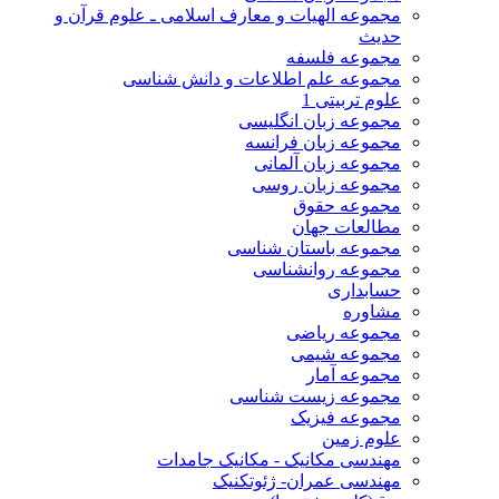
مجموعه الهیات و معارف اسلامی ـ علوم قرآن و
حدیث
مجموعه فلسفه
مجموعه علم اطلاعات و دانش شناسی
علوم تربیتی 1
مجموعه زبان انگلیسی
مجموعه زبان فرانسه
مجموعه زبان آلمانی
مجموعه زبان روسی
مجموعه حقوق
مطالعات جهان
مجموعه باستان شناسی
مجموعه روانشناسی
حسابداری
مشاوره
مجموعه ریاضی
مجموعه شیمی
مجموعه آمار
مجموعه زیست شناسی
مجموعه فیزیک
علوم زمین
مهندسی مکانیک - مکانیک جامدات
مهندسی عمران- ژئوتکنیک