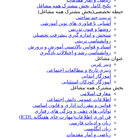
پکیج کامل بخش مشترک همه مشاغل
حیطه تخصصی(بخش مشترک همه مشاغل)
تربیت چند ساحتی
آشنایی با فناوری های نوین آموزشی
روشها و فنون تدريس
سنجش و اندازه گيري پيشرفت تحصيلي
روانشناسي تربيتي
اسناد و قوانين بالادستي آموزش و پرورش
روانشناسي رشد و اختلالات يادگيري
عنوان مشاغل
دبير عربی
دبیری تاریخ و مطالعات اجتماعی
آموزگار ابتدایی
آموزگار کودکان استثنایی
بخش مشترک همه مشاغل
معارف اسلامی
اطلاعات عمومی دانش اجتماعی
قوانین و مقررات اداری و قانون اساسی
توانایی های ذهنی و ویژگی های رفتاری
فن اوری اطلاعات(مهارت خای هفتگانه ICDL)
زبان و ادبیات فارسی
زبان انگلیسی
ریاضی و آمار مقدمات