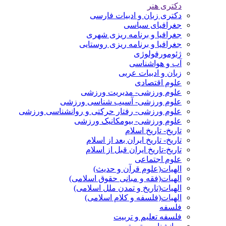
دکتری هنر
دکتری زبان و ادبیات فارسی
جغرافیای سیاسی
جغرافیا و برنامه ریزی شهری
جغرافیا و برنامه ریزی روستایی
ژئومورفولوژی
آب و هواشناسی
زبان و ادبیات عربی
علوم اقتصادی
علوم ورزشی- مدیریت ورزشی
علوم ورزشی- آسیب شناسی ورزشی
علوم ورزشی- رفتار حرکتی و روانشناسی ورزشی
علوم ورزشی- بیومکانیک ورزشی
تاریخ- تاریخ اسلام
تاریخ- تاریخ ایران بعد از اسلام
تاریخ-تاریخ ایران قبل از اسلام
علوم اجتماعی
الهیات(علوم قرآن و حدیث)
الهیات(فقه و مبانی حقوق اسلامی)
الهیات(تاریخ و تمدن ملل اسلامی)
الهیات(فلسفه و کلام اسلامی)
فلسفه
فلسفه تعلیم و تربیت