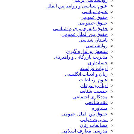
روانشناسی تربیتی
علوم سیاسی و روابط بین الملل
علوم سیاسی
حقوق عمومی
حقوق خصوصی
حقوق کیفری و جرم شناسی
حقوق بین الملل عمومی
باستان شناسی
روانشناسی
سنجش و اندازه گیری
مدیریت بازرگانی و راهبردی
حسابداری
ادبیات فرانسه
زبان و ادبیات انگلیسی
علوم ارتباطات
ادیان و عرفان
جمعیت شناسی
مددکاری اجتماعی
فقه شافعی
مشاوره
حقوق بین الملل عمومی
مدیریت دولتی
مطالعات زنان
مدرسی معارف اسلامی