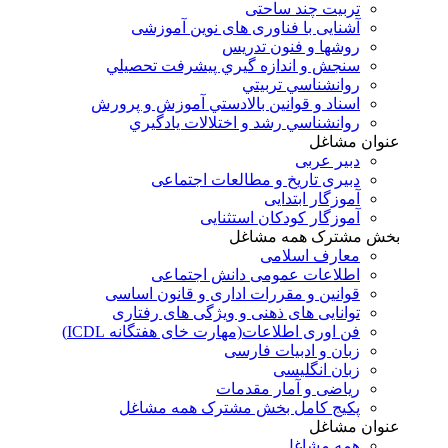
تربیت چند ساحتی
آشنایی با فناوری های نوین آموزشی
روشها و فنون تدريس
سنجش و اندازه گيري پيشرفت تحصيلي
روانشناسي تربيتي
اسناد و قوانين بالادستي آموزش و پرورش
روانشناسي رشد و اختلالات يادگيري
عنوان مشاغل
دبير عربی
دبیری تاریخ و مطالعات اجتماعی
آموزگار ابتدایی
آموزگار کودکان استثنایی
بخش مشترک همه مشاغل
معارف اسلامی
اطلاعات عمومی دانش اجتماعی
قوانین و مقررات اداری و قانون اساسی
توانایی های ذهنی و ویژگی های رفتاری
فن اوری اطلاعات(مهارت خای هفتگانه ICDL)
زبان و ادبیات فارسی
زبان انگلیسی
ریاضی و آمار مقدمات
پکیج کامل بخش مشترک همه مشاغل
عنوان مشاغل
همه مشاغل