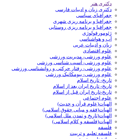
دکتری هنر
دکتری زبان و ادبیات فارسی
جغرافیای سیاسی
جغرافیا و برنامه ریزی شهری
جغرافیا و برنامه ریزی روستایی
ژئومورفولوژی
آب و هواشناسی
زبان و ادبیات عربی
علوم اقتصادی
علوم ورزشی- مدیریت ورزشی
علوم ورزشی- آسیب شناسی ورزشی
علوم ورزشی- رفتار حرکتی و روانشناسی ورزشی
علوم ورزشی- بیومکانیک ورزشی
تاریخ- تاریخ اسلام
تاریخ- تاریخ ایران بعد از اسلام
تاریخ-تاریخ ایران قبل از اسلام
علوم اجتماعی
الهیات(علوم قرآن و حدیث)
الهیات(فقه و مبانی حقوق اسلامی)
الهیات(تاریخ و تمدن ملل اسلامی)
الهیات(فلسفه و کلام اسلامی)
فلسفه
فلسفه تعلیم و تربیت