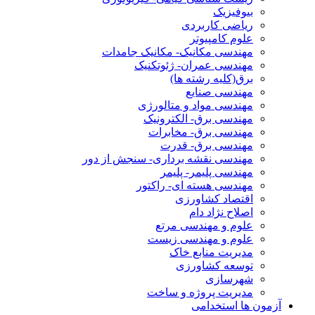
بیوفیزیک
ریاضی کاربردی
علوم کامپیوتر
مهندسی مکانیک- مکانیک جامدات
مهندسی عمران- ژئوتکنیک
برق(کلیه رشته ها)
مهندسی صنایع
مهندسی مواد و متالورژی
مهندسی برق- الکترونیک
مهندسی برق- مخابرات
مهندسی برق- قدرت
مهندسی نقشه برداری- سنجش از دور
مهندسی پلیمر- پلیمر
مهندسی هسته ای- راکتور
اقتصاد کشاورزی
اصلاح نژاد دام
علوم و مهندسی مرتع
علوم و مهندسی زیست
مدیریت منابع خاک
توسعه کشاورزی
شهرسازی
مدیریت پروژه و ساخت
آزمون ها استخدامی