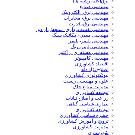
برق(کلیه رشته ها)
مهندسی صنایع
مهندسی برق- الکترونیک
مهندسی برق- مخابرات
مهندسی برق- قدرت
مهندسی نقشه برداری- سنجش از دور
مهندسی معدن- مکانیک سنگ
مهندسی پلیمر- پلیمر
مهندسی پلیمر- رنگ
مهندسی هسته ای- راکتور
مهندسی کامپیوتر
اقتصاد کشاورزی
اصلاح نژاد دام
بیوتکنولوژی کشاورزی
علوم و مهندسی زیست
مدیریت منابع خاک
توسعه کشاورزی
زراعت و اصلاح نباتات
بیماری شناسی گیاهی
توسعه کشاورزی
حشره شناسی کشاورزی
ترویج و آموزش کشاورزی
مدیریت کشاورزی
شهرسازی