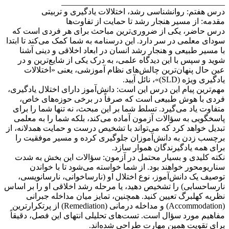
________________________________________
درس هفتم: روانشناسی رشد، اختلالات یادگیری و تربیتی
مقدمه: از مسیر هنجار رشد تا حمایت از تفاوت‌ها
درس حاضر، یکی از ضروری‌ترین مباحث برای هر فردی است که
سودای معلمی در سر دارد. این درسنامه به شما کمک می‌کند تا ابتدا
با مسیر طبیعی و هنجار رشد انسان در ابعاد اخلاقی و دینی آشنا
شوید و سپس با این دیدگاه علمی، به درک یکی از شایع‌ترین و در
عین حال پنهان‌ترین چالش‌های نظام آموزشی، یعنی «اختلالات
یادگیری ویژه (SLD)»، نائل آیید.
مهم‌ترین پیام این درس این است: دانش‌آموز دارای اختلال یادگیری،
فردی با هوش طبیعی است که صرفاً در برخی حوزه‌های خاص،
متفاوت یاد می‌گیرد. تسلط شما بر این مبحث، نه تنها شما را برای
پاسخگویی به سؤالات آزمون آماده می‌کند، بلکه شما را به معلمی
تبدیل خواهد کرد که می‌تواند با تشخیص درست و حمایت همدلانه، از
برچسب زدن به دانش‌آموزان جلوگیری کرده و مسیر موفقیت را
برای همه یادگیرندگان هموار سازد.
نکته کلیدی و بسیار محتمل در آزمون: سؤالات این بخش به شدت
سناریومحور خواهند بود. از شما خواسته می‌شود تا با خواندن
توصیف یک دانش‌آموز، نوع اختلال او (نارساخوانی، نارسانویسی،
نارساحسابی) را تشخیص دهید، یا مرحله رشد اخلاقی او را بر اساس
نظریه کهلبرگ تعیین کنید. همچنین، تمایز میان مداخله جبرانی
(Accommodation) و مداخله درمانی (Remediation) از پرتکرارترین
مفاهیم مورد سؤال است. تست‌های تحلیلی انتهای این فصل، دقیقاً
برای تقویت همین مهارت طراحی شده‌اند.