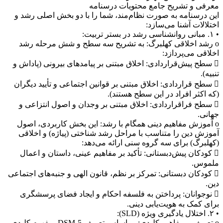
معرفی و تشریح جامع محتویات درسنامه
این درسنامه به صورت نظام‌مند، شما را با دو بخش اصلی رشد و
اختلالات آشنا می‌سازد:
• ۱. مبانی روانشناسی رشد در بستر تربیت:
o رشد اخلاقی کهلبرگ: به تشریح سه سطح و شش مرحله رشد
اخلاقی می‌پردازد:
 سطح پیش‌قراردادی: اخلاق مبتنی بر پیامدهای بیرونی (پاداش و
تنبیه).
 سطح قراردادی: اخلاق مبتنی بر قوانین اجتماعی و تأیید دیگران
(که اکثر افراد در این سطح هستند).
 سطح فراقراردادی: اخلاق مبتنی بر وجدان و اصول انتزاعی و
جهانی.
o آموزش مفاهیم دینی همگام با رشد: این بخش کاربردی، اصول
آموزش دین را متناسب با مراحل رشد شناختی (پیاژه) و اخلاقی
(کهلبرگ) برای سه گروه سنی ارائه می‌دهد:
 کودکان پیش‌دبستانی: تأکید بر مفاهیم عینی، داستان و اعمال
ملموس.
 کودکان دبستانی: تمرکز بر نظم، قانون الهی و جنبه‌های اجتماعی
دین.
 نوجوانان: پرداختن به فلسفه احکام و ایجاد فضای پرسشگری
برای کمک به هویت‌یابی دینی.
• ۲. اختلال یادگیری ویژه (SLD):
o تعریف و مفاهیم کلیدی: بر اساس تعریف DSM-5، مفهوم کلیدی