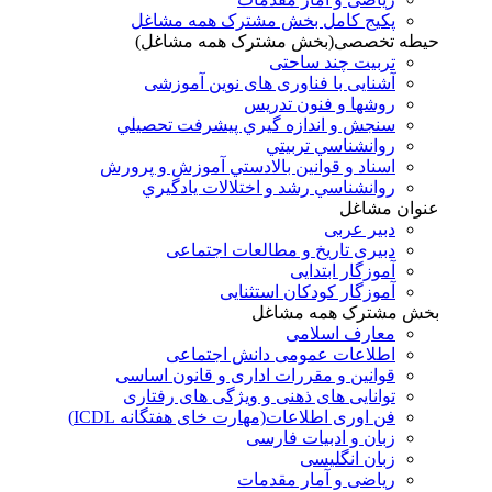
پکیج کامل بخش مشترک همه مشاغل
حیطه تخصصی(بخش مشترک همه مشاغل)
تربیت چند ساحتی
آشنایی با فناوری های نوین آموزشی
روشها و فنون تدريس
سنجش و اندازه گيري پيشرفت تحصيلي
روانشناسي تربيتي
اسناد و قوانين بالادستي آموزش و پرورش
روانشناسي رشد و اختلالات يادگيري
عنوان مشاغل
دبير عربی
دبیری تاریخ و مطالعات اجتماعی
آموزگار ابتدایی
آموزگار کودکان استثنایی
بخش مشترک همه مشاغل
معارف اسلامی
اطلاعات عمومی دانش اجتماعی
قوانین و مقررات اداری و قانون اساسی
توانایی های ذهنی و ویژگی های رفتاری
فن اوری اطلاعات(مهارت خای هفتگانه ICDL)
زبان و ادبیات فارسی
زبان انگلیسی
ریاضی و آمار مقدمات