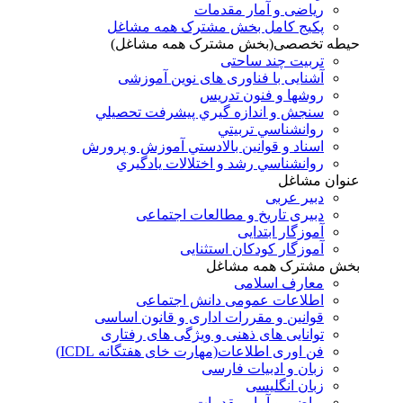
ریاضی و آمار مقدمات
پکیج کامل بخش مشترک همه مشاغل
حیطه تخصصی(بخش مشترک همه مشاغل)
تربیت چند ساحتی
آشنایی با فناوری های نوین آموزشی
روشها و فنون تدريس
سنجش و اندازه گيري پيشرفت تحصيلي
روانشناسي تربيتي
اسناد و قوانين بالادستي آموزش و پرورش
روانشناسي رشد و اختلالات يادگيري
عنوان مشاغل
دبير عربی
دبیری تاریخ و مطالعات اجتماعی
آموزگار ابتدایی
آموزگار کودکان استثنایی
بخش مشترک همه مشاغل
معارف اسلامی
اطلاعات عمومی دانش اجتماعی
قوانین و مقررات اداری و قانون اساسی
توانایی های ذهنی و ویژگی های رفتاری
فن اوری اطلاعات(مهارت خای هفتگانه ICDL)
زبان و ادبیات فارسی
زبان انگلیسی
ریاضی و آمار مقدمات