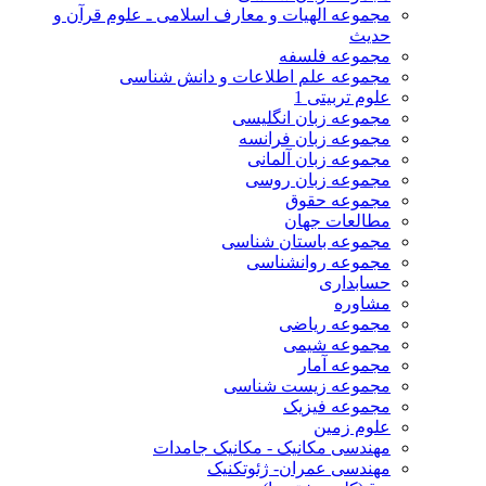
مجموعه الهیات و معارف اسلامی ـ علوم قرآن و
حدیث
مجموعه فلسفه
مجموعه علم اطلاعات و دانش شناسی
علوم تربیتی 1
مجموعه زبان انگلیسی
مجموعه زبان فرانسه
مجموعه زبان آلمانی
مجموعه زبان روسی
مجموعه حقوق
مطالعات جهان
مجموعه باستان شناسی
مجموعه روانشناسی
حسابداری
مشاوره
مجموعه ریاضی
مجموعه شیمی
مجموعه آمار
مجموعه زیست شناسی
مجموعه فیزیک
علوم زمین
مهندسی مکانیک - مکانیک جامدات
مهندسی عمران- ژئوتکنیک