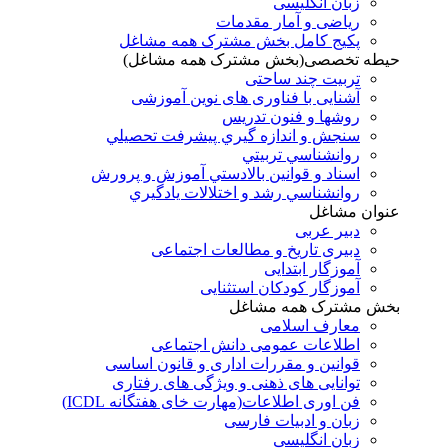
زبان انگلیسی
ریاضی و آمار مقدمات
پکیج کامل بخش مشترک همه مشاغل
حیطه تخصصی(بخش مشترک همه مشاغل)
تربیت چند ساحتی
آشنایی با فناوری های نوین آموزشی
روشها و فنون تدريس
سنجش و اندازه گيري پيشرفت تحصيلي
روانشناسي تربيتي
اسناد و قوانين بالادستي آموزش و پرورش
روانشناسي رشد و اختلالات يادگيري
عنوان مشاغل
دبير عربی
دبیری تاریخ و مطالعات اجتماعی
آموزگار ابتدایی
آموزگار کودکان استثنایی
بخش مشترک همه مشاغل
معارف اسلامی
اطلاعات عمومی دانش اجتماعی
قوانین و مقررات اداری و قانون اساسی
توانایی های ذهنی و ویژگی های رفتاری
فن اوری اطلاعات(مهارت خای هفتگانه ICDL)
زبان و ادبیات فارسی
زبان انگلیسی