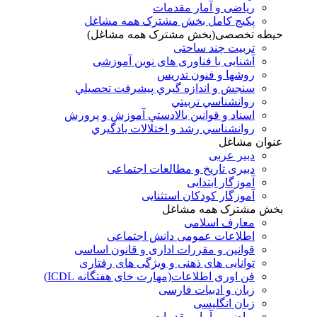
ریاضی و آمار مقدمات
پکیج کامل بخش مشترک همه مشاغل
حیطه تخصصی(بخش مشترک همه مشاغل)
تربیت چند ساحتی
آشنایی با فناوری های نوین آموزشی
روشها و فنون تدريس
سنجش و اندازه گيري پيشرفت تحصيلي
روانشناسي تربيتي
اسناد و قوانين بالادستي آموزش و پرورش
روانشناسي رشد و اختلالات يادگيري
عنوان مشاغل
دبير عربی
دبیری تاریخ و مطالعات اجتماعی
آموزگار ابتدایی
آموزگار کودکان استثنایی
بخش مشترک همه مشاغل
معارف اسلامی
اطلاعات عمومی دانش اجتماعی
قوانین و مقررات اداری و قانون اساسی
توانایی های ذهنی و ویژگی های رفتاری
فن اوری اطلاعات(مهارت خای هفتگانه ICDL)
زبان و ادبیات فارسی
زبان انگلیسی
ریاضی و آمار مقدمات