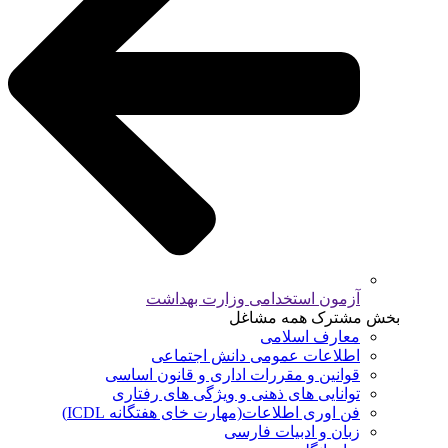
آزمون استخدامی وزارت بهداشت
بخش مشترک همه مشاغل
معارف اسلامی
اطلاعات عمومی دانش اجتماعی
قوانین و مقررات اداری و قانون اساسی
توانایی های ذهنی و ویژگی های رفتاری
فن اوری اطلاعات(مهارت خای هفتگانه ICDL)
زبان و ادبیات فارسی