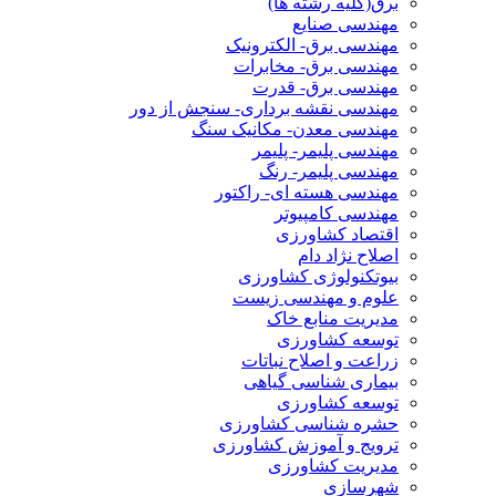
برق(کلیه رشته ها)
مهندسی صنایع
مهندسی برق- الکترونیک
مهندسی برق- مخابرات
مهندسی برق- قدرت
مهندسی نقشه برداری- سنجش از دور
مهندسی معدن- مکانیک سنگ
مهندسی پلیمر- پلیمر
مهندسی پلیمر- رنگ
مهندسی هسته ای- راکتور
مهندسی کامپیوتر
اقتصاد کشاورزی
اصلاح نژاد دام
بیوتکنولوژی کشاورزی
علوم و مهندسی زیست
مدیریت منابع خاک
توسعه کشاورزی
زراعت و اصلاح نباتات
بیماری شناسی گیاهی
توسعه کشاورزی
حشره شناسی کشاورزی
ترویج و آموزش کشاورزی
مدیریت کشاورزی
شهرسازی