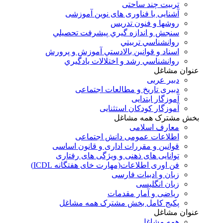
تربیت چند ساحتی
آشنایی با فناوری های نوین آموزشی
روشها و فنون تدريس
سنجش و اندازه گيري پيشرفت تحصيلي
روانشناسي تربيتي
اسناد و قوانين بالادستي آموزش و پرورش
روانشناسي رشد و اختلالات يادگيري
عنوان مشاغل
دبير عربی
دبیری تاریخ و مطالعات اجتماعی
آموزگار ابتدایی
آموزگار کودکان استثنایی
بخش مشترک همه مشاغل
معارف اسلامی
اطلاعات عمومی دانش اجتماعی
قوانین و مقررات اداری و قانون اساسی
توانایی های ذهنی و ویژگی های رفتاری
فن اوری اطلاعات(مهارت خای هفتگانه ICDL)
زبان و ادبیات فارسی
زبان انگلیسی
ریاضی و آمار مقدمات
پکیج کامل بخش مشترک همه مشاغل
عنوان مشاغل
همه مشاغل