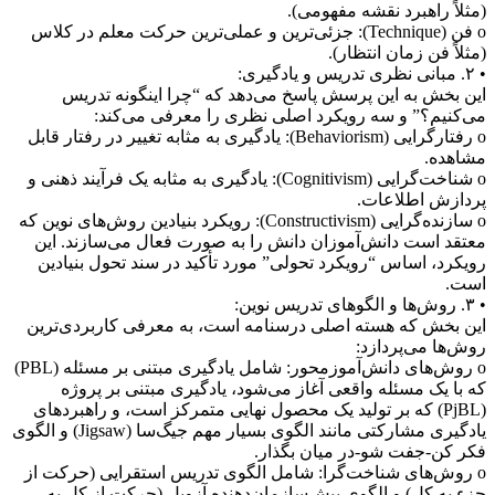
(مثلاً راهبرد نقشه مفهومی).
o فن (Technique): جزئی‌ترین و عملی‌ترین حرکت معلم در کلاس
(مثلاً فن زمان انتظار).
• ۲. مبانی نظری تدریس و یادگیری:
این بخش به این پرسش پاسخ می‌دهد که “چرا اینگونه تدریس
می‌کنیم؟” و سه رویکرد اصلی نظری را معرفی می‌کند:
o رفتارگرایی (Behaviorism): یادگیری به مثابه تغییر در رفتار قابل
مشاهده.
o شناخت‌گرایی (Cognitivism): یادگیری به مثابه یک فرآیند ذهنی و
پردازش اطلاعات.
o سازنده‌گرایی (Constructivism): رویکرد بنیادین روش‌های نوین که
معتقد است دانش‌آموزان دانش را به صورت فعال می‌سازند. این
رویکرد، اساس “رویکرد تحولی” مورد تأکید در سند تحول بنیادین
است.
• ۳. روش‌ها و الگوهای تدریس نوین:
این بخش که هسته اصلی درسنامه است، به معرفی کاربردی‌ترین
روش‌ها می‌پردازد:
o روش‌های دانش‌آموزمحور: شامل یادگیری مبتنی بر مسئله (PBL)
که با یک مسئله واقعی آغاز می‌شود، یادگیری مبتنی بر پروژه
(PjBL) که بر تولید یک محصول نهایی متمرکز است، و راهبردهای
یادگیری مشارکتی مانند الگوی بسیار مهم جیگ‌سا (Jigsaw) و الگوی
فکر کن-جفت شو-در میان بگذار.
o روش‌های شناخت‌گرا: شامل الگوی تدریس استقرایی (حرکت از
جزء به کل) و الگوی پیش‌سازمان‌دهنده آزوبل (حرکت از کل به