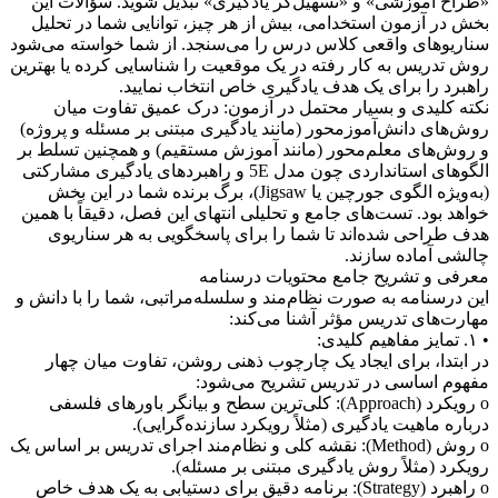
«طراح آموزشی» و «تسهیل‌گر یادگیری» تبدیل شوید. سؤالات این
بخش در آزمون استخدامی، بیش از هر چیز، توانایی شما در تحلیل
سناریوهای واقعی کلاس درس را می‌سنجد. از شما خواسته می‌شود
روش تدریس به کار رفته در یک موقعیت را شناسایی کرده یا بهترین
راهبرد را برای یک هدف یادگیری خاص انتخاب نمایید.
نکته کلیدی و بسیار محتمل در آزمون: درک عمیق تفاوت میان
روش‌های دانش‌آموزمحور (مانند یادگیری مبتنی بر مسئله و پروژه)
و روش‌های معلم‌محور (مانند آموزش مستقیم) و همچنین تسلط بر
الگوهای استانداردی چون مدل 5E و راهبردهای یادگیری مشارکتی
(به‌ویژه الگوی جورچین یا Jigsaw)، برگ برنده شما در این بخش
خواهد بود. تست‌های جامع و تحلیلی انتهای این فصل، دقیقاً با همین
هدف طراحی شده‌اند تا شما را برای پاسخگویی به هر سناریوی
چالشی آماده سازند.
معرفی و تشریح جامع محتویات درسنامه
این درسنامه به صورت نظام‌مند و سلسله‌مراتبی، شما را با دانش و
مهارت‌های تدریس مؤثر آشنا می‌کند:
• ۱. تمایز مفاهیم کلیدی:
در ابتدا، برای ایجاد یک چارچوب ذهنی روشن، تفاوت میان چهار
مفهوم اساسی در تدریس تشریح می‌شود:
o رویکرد (Approach): کلی‌ترین سطح و بیانگر باورهای فلسفی
درباره ماهیت یادگیری (مثلاً رویکرد سازنده‌گرایی).
o روش (Method): نقشه کلی و نظام‌مند اجرای تدریس بر اساس یک
رویکرد (مثلاً روش یادگیری مبتنی بر مسئله).
o راهبرد (Strategy): برنامه دقیق برای دستیابی به یک هدف خاص