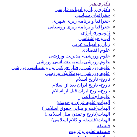
دکتری هنر
دکتری زبان و ادبیات فارسی
جغرافیای سیاسی
جغرافیا و برنامه ریزی شهری
جغرافیا و برنامه ریزی روستایی
ژئومورفولوژی
آب و هواشناسی
زبان و ادبیات عربی
علوم اقتصادی
علوم ورزشی- مدیریت ورزشی
علوم ورزشی- آسیب شناسی ورزشی
علوم ورزشی- رفتار حرکتی و روانشناسی ورزشی
علوم ورزشی- بیومکانیک ورزشی
تاریخ- تاریخ اسلام
تاریخ- تاریخ ایران بعد از اسلام
تاریخ-تاریخ ایران قبل از اسلام
علوم اجتماعی
الهیات(علوم قرآن و حدیث)
الهیات(فقه و مبانی حقوق اسلامی)
الهیات(تاریخ و تمدن ملل اسلامی)
الهیات(فلسفه و کلام اسلامی)
فلسفه
فلسفه تعلیم و تربیت