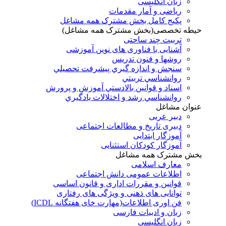
زبان انگلیسی
ریاضی و آمار مقدمات
پکیج کامل بخش مشترک همه مشاغل
حیطه تخصصی(بخش مشترک همه مشاغل)
تربیت چند ساحتی
آشنایی با فناوری های نوین آموزشی
روشها و فنون تدريس
سنجش و اندازه گيري پيشرفت تحصيلي
روانشناسي تربيتي
اسناد و قوانين بالادستي آموزش و پرورش
روانشناسي رشد و اختلالات يادگيري
عنوان مشاغل
دبير عربی
دبیری تاریخ و مطالعات اجتماعی
آموزگار ابتدایی
آموزگار کودکان استثنایی
بخش مشترک همه مشاغل
معارف اسلامی
اطلاعات عمومی دانش اجتماعی
قوانین و مقررات اداری و قانون اساسی
توانایی های ذهنی و ویژگی های رفتاری
فن اوری اطلاعات(مهارت خای هفتگانه ICDL)
زبان و ادبیات فارسی
زبان انگلیسی