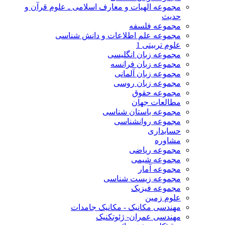
مجموعه الهیات و معارف اسلامی ـ علوم قرآن و
حدیث
مجموعه فلسفه
مجموعه علم اطلاعات و دانش شناسی
علوم تربیتی 1
مجموعه زبان انگلیسی
مجموعه زبان فرانسه
مجموعه زبان آلمانی
مجموعه زبان روسی
مجموعه حقوق
مطالعات جهان
مجموعه باستان شناسی
مجموعه روانشناسی
حسابداری
مشاوره
مجموعه ریاضی
مجموعه شیمی
مجموعه آمار
مجموعه زیست شناسی
مجموعه فیزیک
علوم زمین
مهندسی مکانیک - مکانیک جامدات
مهندسی عمران- ژئوتکنیک