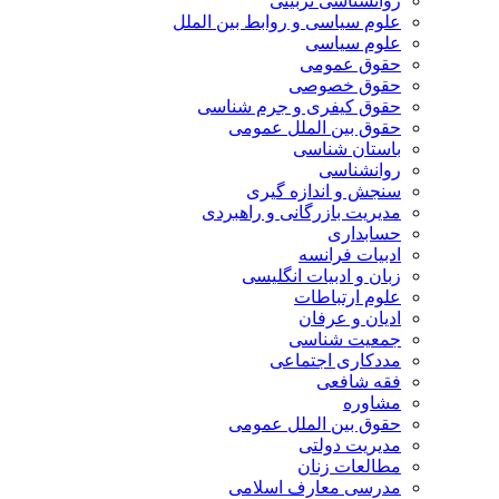
روانشناسی تربیتی
علوم سیاسی و روابط بین الملل
علوم سیاسی
حقوق عمومی
حقوق خصوصی
حقوق کیفری و جرم شناسی
حقوق بین الملل عمومی
باستان شناسی
روانشناسی
سنجش و اندازه گیری
مدیریت بازرگانی و راهبردی
حسابداری
ادبیات فرانسه
زبان و ادبیات انگلیسی
علوم ارتباطات
ادیان و عرفان
جمعیت شناسی
مددکاری اجتماعی
فقه شافعی
مشاوره
حقوق بین الملل عمومی
مدیریت دولتی
مطالعات زنان
مدرسی معارف اسلامی