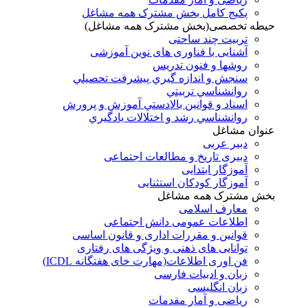
پکیج کامل بخش مشترک همه مشاغل
حیطه تخصصی(بخش مشترک همه مشاغل)
تربیت چند ساحتی
آشنایی با فناوری های نوین آموزشی
روشها و فنون تدريس
سنجش و اندازه گيري پيشرفت تحصيلي
روانشناسي تربيتي
اسناد و قوانين بالادستي آموزش و پرورش
روانشناسي رشد و اختلالات يادگيري
عنوان مشاغل
دبير عربی
دبیری تاریخ و مطالعات اجتماعی
آموزگار ابتدایی
آموزگار کودکان استثنایی
بخش مشترک همه مشاغل
معارف اسلامی
اطلاعات عمومی دانش اجتماعی
قوانین و مقررات اداری و قانون اساسی
توانایی های ذهنی و ویژگی های رفتاری
فن اوری اطلاعات(مهارت خای هفتگانه ICDL)
زبان و ادبیات فارسی
زبان انگلیسی
ریاضی و آمار مقدمات