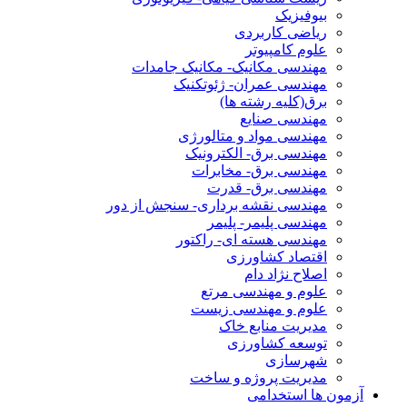
بیوفیزیک
ریاضی کاربردی
علوم کامپیوتر
مهندسی مکانیک- مکانیک جامدات
مهندسی عمران- ژئوتکنیک
برق(کلیه رشته ها)
مهندسی صنایع
مهندسی مواد و متالورژی
مهندسی برق- الکترونیک
مهندسی برق- مخابرات
مهندسی برق- قدرت
مهندسی نقشه برداری- سنجش از دور
مهندسی پلیمر- پلیمر
مهندسی هسته ای- راکتور
اقتصاد کشاورزی
اصلاح نژاد دام
علوم و مهندسی مرتع
علوم و مهندسی زیست
مدیریت منابع خاک
توسعه کشاورزی
شهرسازی
مدیریت پروژه و ساخت
آزمون ها استخدامی