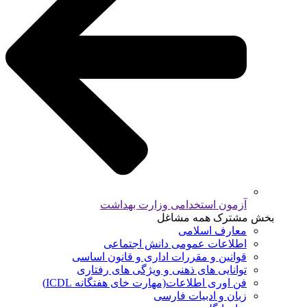
آزمون استخدامی وزارت بهداشت
بخش مشترک همه مشاغل
معارف اسلامی
اطلاعات عمومی دانش اجتماعی
قوانین و مقررات اداری و قانون اساسی
توانایی های ذهنی و ویژگی های رفتاری
فن اوری اطلاعات(مهارت خای هفتگانه ICDL)
زبان و ادبیات فارسی