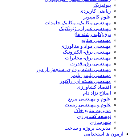
بیوفیزیک
ریاضی کاربردی
علوم کامپیوتر
مهندسی مکانیک- مکانیک جامدات
مهندسی عمران- ژئوتکنیک
برق(کلیه رشته ها)
مهندسی صنایع
مهندسی مواد و متالورژی
مهندسی برق- الکترونیک
مهندسی برق- مخابرات
مهندسی برق- قدرت
مهندسی نقشه برداری- سنجش از دور
مهندسی پلیمر- پلیمر
مهندسی هسته ای- راکتور
اقتصاد کشاورزی
اصلاح نژاد دام
علوم و مهندسی مرتع
علوم و مهندسی زیست
مدیریت منابع خاک
توسعه کشاورزی
شهرسازی
مدیریت پروژه و ساخت
آزمون ها استخدامی