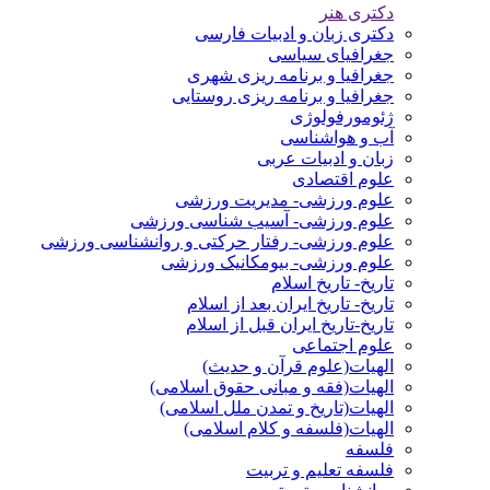
دکتری هنر
دکتری زبان و ادبیات فارسی
جغرافیای سیاسی
جغرافیا و برنامه ریزی شهری
جغرافیا و برنامه ریزی روستایی
ژئومورفولوژی
آب و هواشناسی
زبان و ادبیات عربی
علوم اقتصادی
علوم ورزشی- مدیریت ورزشی
علوم ورزشی- آسیب شناسی ورزشی
علوم ورزشی- رفتار حرکتی و روانشناسی ورزشی
علوم ورزشی- بیومکانیک ورزشی
تاریخ- تاریخ اسلام
تاریخ- تاریخ ایران بعد از اسلام
تاریخ-تاریخ ایران قبل از اسلام
علوم اجتماعی
الهیات(علوم قرآن و حدیث)
الهیات(فقه و مبانی حقوق اسلامی)
الهیات(تاریخ و تمدن ملل اسلامی)
الهیات(فلسفه و کلام اسلامی)
فلسفه
فلسفه تعلیم و تربیت