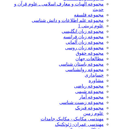
مجموعه الهیات و معارف اسلامی ـ علوم قرآن و
حدیث
مجموعه فلسفه
مجموعه علم اطلاعات و دانش شناسی
علوم تربیتی 1
مجموعه زبان انگلیسی
مجموعه زبان فرانسه
مجموعه زبان آلمانی
مجموعه زبان روسی
مجموعه حقوق
مطالعات جهان
مجموعه باستان شناسی
مجموعه روانشناسی
حسابداری
مشاوره
مجموعه ریاضی
مجموعه شیمی
مجموعه آمار
مجموعه زیست شناسی
مجموعه فیزیک
علوم زمین
مهندسی مکانیک - مکانیک جامدات
مهندسی عمران- ژئوتکنیک