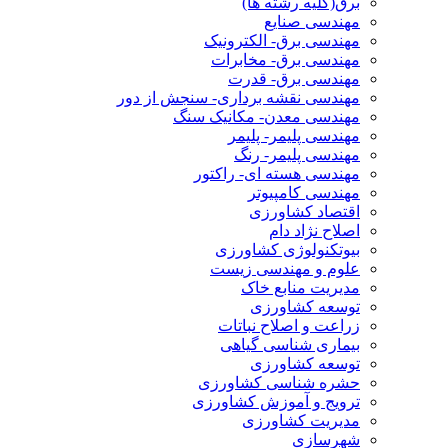
برق(کلیه رشته ها)
مهندسی صنایع
مهندسی برق- الکترونیک
مهندسی برق- مخابرات
مهندسی برق- قدرت
مهندسی نقشه برداری- سنجش از دور
مهندسی معدن- مکانیک سنگ
مهندسی پلیمر- پلیمر
مهندسی پلیمر- رنگ
مهندسی هسته ای- راکتور
مهندسی کامپیوتر
اقتصاد کشاورزی
اصلاح نژاد دام
بیوتکنولوژی کشاورزی
علوم و مهندسی زیست
مدیریت منابع خاک
توسعه کشاورزی
زراعت و اصلاح نباتات
بیماری شناسی گیاهی
توسعه کشاورزی
حشره شناسی کشاورزی
ترویج و آموزش کشاورزی
مدیریت کشاورزی
شهرسازی