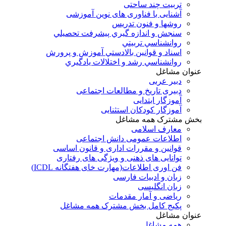
تربیت چند ساحتی
آشنایی با فناوری های نوین آموزشی
روشها و فنون تدريس
سنجش و اندازه گيري پيشرفت تحصيلي
روانشناسي تربيتي
اسناد و قوانين بالادستي آموزش و پرورش
روانشناسي رشد و اختلالات يادگيري
عنوان مشاغل
دبير عربی
دبیری تاریخ و مطالعات اجتماعی
آموزگار ابتدایی
آموزگار کودکان استثنایی
بخش مشترک همه مشاغل
معارف اسلامی
اطلاعات عمومی دانش اجتماعی
قوانین و مقررات اداری و قانون اساسی
توانایی های ذهنی و ویژگی های رفتاری
فن اوری اطلاعات(مهارت خای هفتگانه ICDL)
زبان و ادبیات فارسی
زبان انگلیسی
ریاضی و آمار مقدمات
پکیج کامل بخش مشترک همه مشاغل
عنوان مشاغل
همه مشاغل