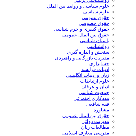
روانشناسی تربیتی
علوم سیاسی و روابط بین الملل
علوم سیاسی
حقوق عمومی
حقوق خصوصی
حقوق کیفری و جرم شناسی
حقوق بین الملل عمومی
باستان شناسی
روانشناسی
سنجش و اندازه گیری
مدیریت بازرگانی و راهبردی
حسابداری
ادبیات فرانسه
زبان و ادبیات انگلیسی
علوم ارتباطات
ادیان و عرفان
جمعیت شناسی
مددکاری اجتماعی
فقه شافعی
مشاوره
حقوق بین الملل عمومی
مدیریت دولتی
مطالعات زنان
مدرسی معارف اسلامی