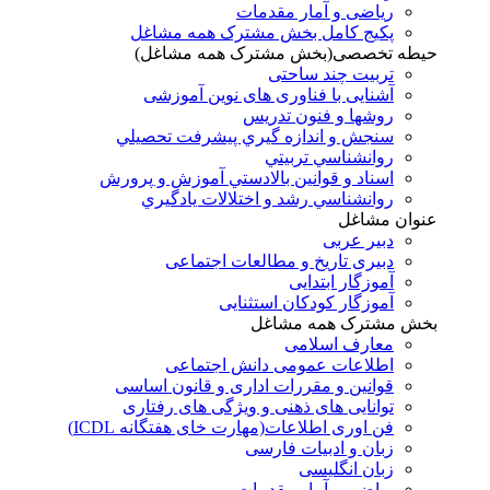
ریاضی و آمار مقدمات
پکیج کامل بخش مشترک همه مشاغل
حیطه تخصصی(بخش مشترک همه مشاغل)
تربیت چند ساحتی
آشنایی با فناوری های نوین آموزشی
روشها و فنون تدريس
سنجش و اندازه گيري پيشرفت تحصيلي
روانشناسي تربيتي
اسناد و قوانين بالادستي آموزش و پرورش
روانشناسي رشد و اختلالات يادگيري
عنوان مشاغل
دبير عربی
دبیری تاریخ و مطالعات اجتماعی
آموزگار ابتدایی
آموزگار کودکان استثنایی
بخش مشترک همه مشاغل
معارف اسلامی
اطلاعات عمومی دانش اجتماعی
قوانین و مقررات اداری و قانون اساسی
توانایی های ذهنی و ویژگی های رفتاری
فن اوری اطلاعات(مهارت خای هفتگانه ICDL)
زبان و ادبیات فارسی
زبان انگلیسی
ریاضی و آمار مقدمات