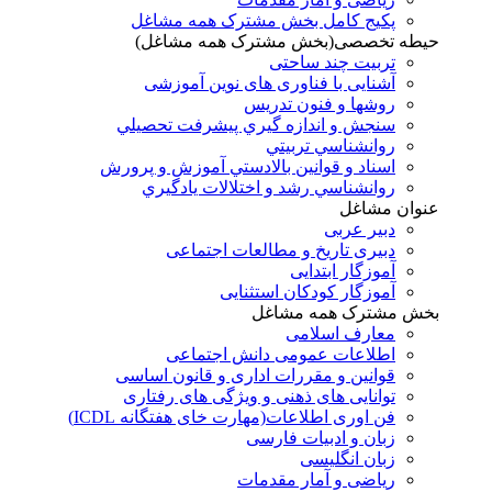
پکیج کامل بخش مشترک همه مشاغل
حیطه تخصصی(بخش مشترک همه مشاغل)
تربیت چند ساحتی
آشنایی با فناوری های نوین آموزشی
روشها و فنون تدريس
سنجش و اندازه گيري پيشرفت تحصيلي
روانشناسي تربيتي
اسناد و قوانين بالادستي آموزش و پرورش
روانشناسي رشد و اختلالات يادگيري
عنوان مشاغل
دبير عربی
دبیری تاریخ و مطالعات اجتماعی
آموزگار ابتدایی
آموزگار کودکان استثنایی
بخش مشترک همه مشاغل
معارف اسلامی
اطلاعات عمومی دانش اجتماعی
قوانین و مقررات اداری و قانون اساسی
توانایی های ذهنی و ویژگی های رفتاری
فن اوری اطلاعات(مهارت خای هفتگانه ICDL)
زبان و ادبیات فارسی
زبان انگلیسی
ریاضی و آمار مقدمات