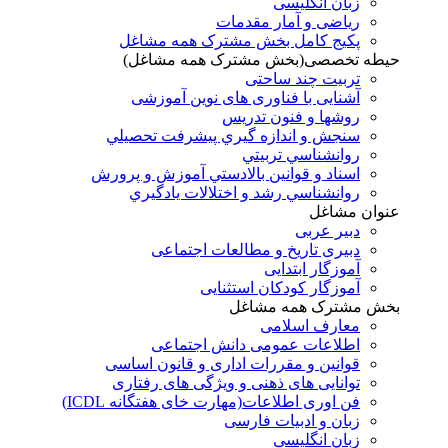
زبان انگلیسی
ریاضی و آمار مقدمات
پکیج کامل بخش مشترک همه مشاغل
حیطه تخصصی(بخش مشترک همه مشاغل)
تربیت چند ساحتی
آشنایی با فناوری های نوین آموزشی
روشها و فنون تدريس
سنجش و اندازه گيري پيشرفت تحصيلي
روانشناسي تربيتي
اسناد و قوانين بالادستي آموزش و پرورش
روانشناسي رشد و اختلالات يادگيري
عنوان مشاغل
دبير عربی
دبیری تاریخ و مطالعات اجتماعی
آموزگار ابتدایی
آموزگار کودکان استثنایی
بخش مشترک همه مشاغل
معارف اسلامی
اطلاعات عمومی دانش اجتماعی
قوانین و مقررات اداری و قانون اساسی
توانایی های ذهنی و ویژگی های رفتاری
فن اوری اطلاعات(مهارت خای هفتگانه ICDL)
زبان و ادبیات فارسی
زبان انگلیسی