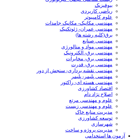
بیوفیزیک
ریاضی کاربردی
علوم کامپیوتر
مهندسی مکانیک- مکانیک جامدات
مهندسی عمران- ژئوتکنیک
برق(کلیه رشته ها)
مهندسی صنایع
مهندسی مواد و متالورژی
مهندسی برق- الکترونیک
مهندسی برق- مخابرات
مهندسی برق- قدرت
مهندسی نقشه برداری- سنجش از دور
مهندسی پلیمر- پلیمر
مهندسی هسته ای- راکتور
اقتصاد کشاورزی
اصلاح نژاد دام
علوم و مهندسی مرتع
علوم و مهندسی زیست
مدیریت منابع خاک
توسعه کشاورزی
شهرسازی
مدیریت پروژه و ساخت
آزمون ها استخدامی