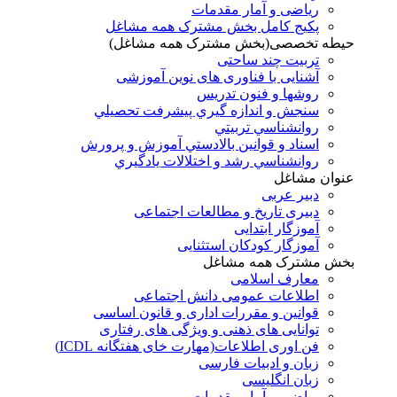
ریاضی و آمار مقدمات
پکیج کامل بخش مشترک همه مشاغل
حیطه تخصصی(بخش مشترک همه مشاغل)
تربیت چند ساحتی
آشنایی با فناوری های نوین آموزشی
روشها و فنون تدريس
سنجش و اندازه گيري پيشرفت تحصيلي
روانشناسي تربيتي
اسناد و قوانين بالادستي آموزش و پرورش
روانشناسي رشد و اختلالات يادگيري
عنوان مشاغل
دبير عربی
دبیری تاریخ و مطالعات اجتماعی
آموزگار ابتدایی
آموزگار کودکان استثنایی
بخش مشترک همه مشاغل
معارف اسلامی
اطلاعات عمومی دانش اجتماعی
قوانین و مقررات اداری و قانون اساسی
توانایی های ذهنی و ویژگی های رفتاری
فن اوری اطلاعات(مهارت خای هفتگانه ICDL)
زبان و ادبیات فارسی
زبان انگلیسی
ریاضی و آمار مقدمات