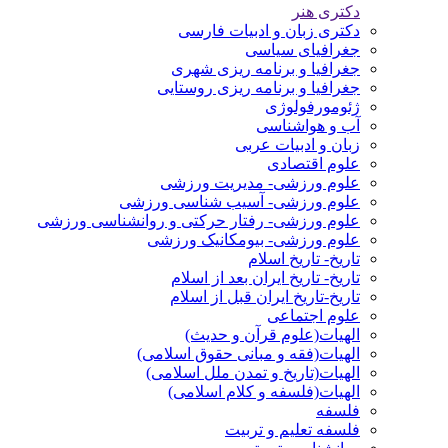
دکتری هنر
دکتری زبان و ادبیات فارسی
جغرافیای سیاسی
جغرافیا و برنامه ریزی شهری
جغرافیا و برنامه ریزی روستایی
ژئومورفولوژی
آب و هواشناسی
زبان و ادبیات عربی
علوم اقتصادی
علوم ورزشی- مدیریت ورزشی
علوم ورزشی- آسیب شناسی ورزشی
علوم ورزشی- رفتار حرکتی و روانشناسی ورزشی
علوم ورزشی- بیومکانیک ورزشی
تاریخ- تاریخ اسلام
تاریخ- تاریخ ایران بعد از اسلام
تاریخ-تاریخ ایران قبل از اسلام
علوم اجتماعی
الهیات(علوم قرآن و حدیث)
الهیات(فقه و مبانی حقوق اسلامی)
الهیات(تاریخ و تمدن ملل اسلامی)
الهیات(فلسفه و کلام اسلامی)
فلسفه
فلسفه تعلیم و تربیت