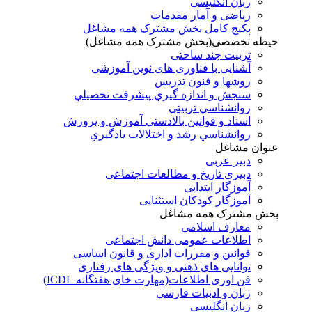
زبان انگلیسی
ریاضی و آمار مقدمات
پکیج کامل بخش مشترک همه مشاغل
حیطه تخصصی(بخش مشترک همه مشاغل)
تربیت چند ساحتی
آشنایی با فناوری های نوین آموزشی
روشها و فنون تدريس
سنجش و اندازه گيري پيشرفت تحصيلي
روانشناسي تربيتي
اسناد و قوانين بالادستي آموزش و پرورش
روانشناسي رشد و اختلالات يادگيري
عنوان مشاغل
دبير عربی
دبیری تاریخ و مطالعات اجتماعی
آموزگار ابتدایی
آموزگار کودکان استثنایی
بخش مشترک همه مشاغل
معارف اسلامی
اطلاعات عمومی دانش اجتماعی
قوانین و مقررات اداری و قانون اساسی
توانایی های ذهنی و ویژگی های رفتاری
فن اوری اطلاعات(مهارت خای هفتگانه ICDL)
زبان و ادبیات فارسی
زبان انگلیسی