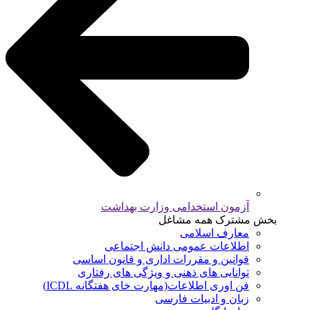
آزمون استخدامی وزارت بهداشت
بخش مشترک همه مشاغل
معارف اسلامی
اطلاعات عمومی دانش اجتماعی
قوانین و مقررات اداری و قانون اساسی
توانایی های ذهنی و ویژگی های رفتاری
فن اوری اطلاعات(مهارت خای هفتگانه ICDL)
زبان و ادبیات فارسی