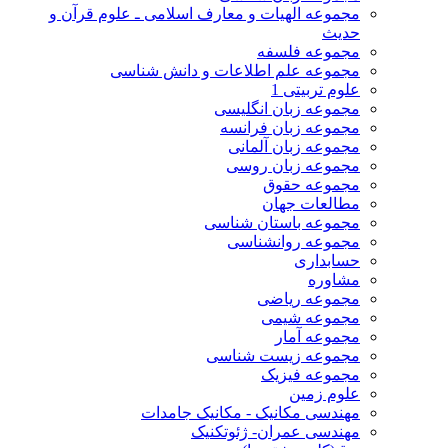
مجموعه الهیات و معارف اسلامی ـ علوم قرآن و
حدیث
مجموعه فلسفه
مجموعه علم اطلاعات و دانش شناسی
علوم تربیتی 1
مجموعه زبان انگلیسی
مجموعه زبان فرانسه
مجموعه زبان آلمانی
مجموعه زبان روسی
مجموعه حقوق
مطالعات جهان
مجموعه باستان شناسی
مجموعه روانشناسی
حسابداری
مشاوره
مجموعه ریاضی
مجموعه شیمی
مجموعه آمار
مجموعه زیست شناسی
مجموعه فیزیک
علوم زمین
مهندسی مکانیک - مکانیک جامدات
مهندسی عمران- ژئوتکنیک