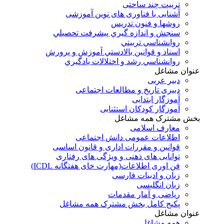
تربیت چند ساحتی
آشنایی با فناوری های نوین آموزشی
روشها و فنون تدريس
سنجش و اندازه گيري پيشرفت تحصيلي
روانشناسي تربيتي
اسناد و قوانين بالادستي آموزش و پرورش
روانشناسي رشد و اختلالات يادگيري
عنوان مشاغل
دبير عربی
دبیری تاریخ و مطالعات اجتماعی
آموزگار ابتدایی
آموزگار کودکان استثنایی
بخش مشترک همه مشاغل
معارف اسلامی
اطلاعات عمومی دانش اجتماعی
قوانین و مقررات اداری و قانون اساسی
توانایی های ذهنی و ویژگی های رفتاری
فن اوری اطلاعات(مهارت خای هفتگانه ICDL)
زبان و ادبیات فارسی
زبان انگلیسی
ریاضی و آمار مقدمات
پکیج کامل بخش مشترک همه مشاغل
عنوان مشاغل
همه مشاغل