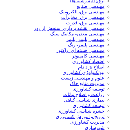
برق(کلیه رشته ها)
مهندسی صنایع
مهندسی برق- الکترونیک
مهندسی برق- مخابرات
مهندسی برق- قدرت
مهندسی نقشه برداری- سنجش از دور
مهندسی معدن- مکانیک سنگ
مهندسی پلیمر- پلیمر
مهندسی پلیمر- رنگ
مهندسی هسته ای- راکتور
مهندسی کامپیوتر
اقتصاد کشاورزی
اصلاح نژاد دام
بیوتکنولوژی کشاورزی
علوم و مهندسی زیست
مدیریت منابع خاک
توسعه کشاورزی
زراعت و اصلاح نباتات
بیماری شناسی گیاهی
توسعه کشاورزی
حشره شناسی کشاورزی
ترویج و آموزش کشاورزی
مدیریت کشاورزی
شهرسازی