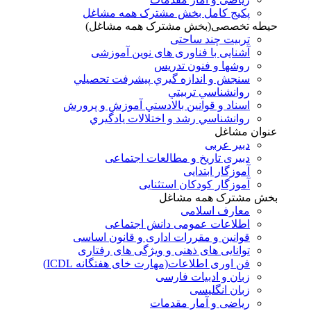
پکیج کامل بخش مشترک همه مشاغل
حیطه تخصصی(بخش مشترک همه مشاغل)
تربیت چند ساحتی
آشنایی با فناوری های نوین آموزشی
روشها و فنون تدريس
سنجش و اندازه گيري پيشرفت تحصيلي
روانشناسي تربيتي
اسناد و قوانين بالادستي آموزش و پرورش
روانشناسي رشد و اختلالات يادگيري
عنوان مشاغل
دبير عربی
دبیری تاریخ و مطالعات اجتماعی
آموزگار ابتدایی
آموزگار کودکان استثنایی
بخش مشترک همه مشاغل
معارف اسلامی
اطلاعات عمومی دانش اجتماعی
قوانین و مقررات اداری و قانون اساسی
توانایی های ذهنی و ویژگی های رفتاری
فن اوری اطلاعات(مهارت خای هفتگانه ICDL)
زبان و ادبیات فارسی
زبان انگلیسی
ریاضی و آمار مقدمات