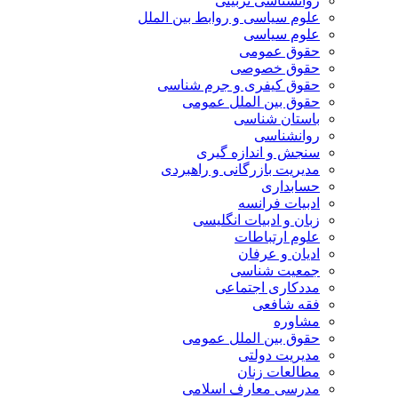
روانشناسی تربیتی
علوم سیاسی و روابط بین الملل
علوم سیاسی
حقوق عمومی
حقوق خصوصی
حقوق کیفری و جرم شناسی
حقوق بین الملل عمومی
باستان شناسی
روانشناسی
سنجش و اندازه گیری
مدیریت بازرگانی و راهبردی
حسابداری
ادبیات فرانسه
زبان و ادبیات انگلیسی
علوم ارتباطات
ادیان و عرفان
جمعیت شناسی
مددکاری اجتماعی
فقه شافعی
مشاوره
حقوق بین الملل عمومی
مدیریت دولتی
مطالعات زنان
مدرسی معارف اسلامی