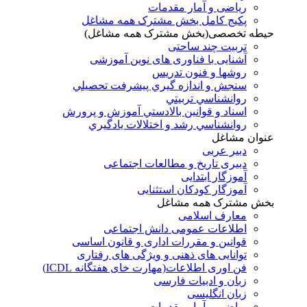
ریاضی و آمار مقدمات
پکیج کامل بخش مشترک همه مشاغل
حیطه تخصصی(بخش مشترک همه مشاغل)
تربیت چند ساحتی
آشنایی با فناوری های نوین آموزشی
روشها و فنون تدريس
سنجش و اندازه گيري پيشرفت تحصيلي
روانشناسي تربيتي
اسناد و قوانين بالادستي آموزش و پرورش
روانشناسي رشد و اختلالات يادگيري
عنوان مشاغل
دبير عربی
دبیری تاریخ و مطالعات اجتماعی
آموزگار ابتدایی
آموزگار کودکان استثنایی
بخش مشترک همه مشاغل
معارف اسلامی
اطلاعات عمومی دانش اجتماعی
قوانین و مقررات اداری و قانون اساسی
توانایی های ذهنی و ویژگی های رفتاری
فن اوری اطلاعات(مهارت خای هفتگانه ICDL)
زبان و ادبیات فارسی
زبان انگلیسی
ریاضی و آمار مقدمات