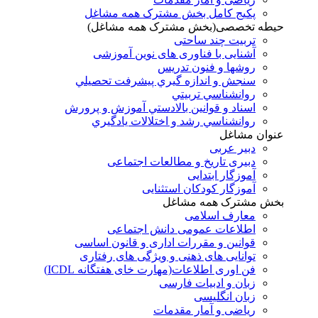
پکیج کامل بخش مشترک همه مشاغل
حیطه تخصصی(بخش مشترک همه مشاغل)
تربیت چند ساحتی
آشنایی با فناوری های نوین آموزشی
روشها و فنون تدريس
سنجش و اندازه گيري پيشرفت تحصيلي
روانشناسي تربيتي
اسناد و قوانين بالادستي آموزش و پرورش
روانشناسي رشد و اختلالات يادگيري
عنوان مشاغل
دبير عربی
دبیری تاریخ و مطالعات اجتماعی
آموزگار ابتدایی
آموزگار کودکان استثنایی
بخش مشترک همه مشاغل
معارف اسلامی
اطلاعات عمومی دانش اجتماعی
قوانین و مقررات اداری و قانون اساسی
توانایی های ذهنی و ویژگی های رفتاری
فن اوری اطلاعات(مهارت خای هفتگانه ICDL)
زبان و ادبیات فارسی
زبان انگلیسی
ریاضی و آمار مقدمات