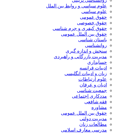
روانشناسی تربیتی
علوم سیاسی و روابط بین الملل
علوم سیاسی
حقوق عمومی
حقوق خصوصی
حقوق کیفری و جرم شناسی
حقوق بین الملل عمومی
باستان شناسی
روانشناسی
سنجش و اندازه گیری
مدیریت بازرگانی و راهبردی
حسابداری
ادبیات فرانسه
زبان و ادبیات انگلیسی
علوم ارتباطات
ادیان و عرفان
جمعیت شناسی
مددکاری اجتماعی
فقه شافعی
مشاوره
حقوق بین الملل عمومی
مدیریت دولتی
مطالعات زنان
مدرسی معارف اسلامی