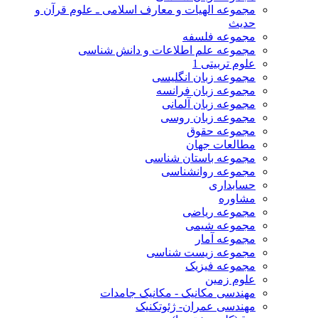
مجموعه الهیات و معارف اسلامی ـ علوم قرآن و
حدیث
مجموعه فلسفه
مجموعه علم اطلاعات و دانش شناسی
علوم تربیتی 1
مجموعه زبان انگلیسی
مجموعه زبان فرانسه
مجموعه زبان آلمانی
مجموعه زبان روسی
مجموعه حقوق
مطالعات جهان
مجموعه باستان شناسی
مجموعه روانشناسی
حسابداری
مشاوره
مجموعه ریاضی
مجموعه شیمی
مجموعه آمار
مجموعه زیست شناسی
مجموعه فیزیک
علوم زمین
مهندسی مکانیک - مکانیک جامدات
مهندسی عمران- ژئوتکنیک