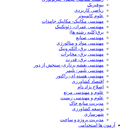
بیوفیزیک
ریاضی کاربردی
علوم کامپیوتر
مهندسی مکانیک- مکانیک جامدات
مهندسی عمران- ژئوتکنیک
برق(کلیه رشته ها)
مهندسی صنایع
مهندسی مواد و متالورژی
مهندسی برق- الکترونیک
مهندسی برق- مخابرات
مهندسی برق- قدرت
مهندسی نقشه برداری- سنجش از دور
مهندسی پلیمر- پلیمر
مهندسی هسته ای- راکتور
اقتصاد کشاورزی
اصلاح نژاد دام
علوم و مهندسی مرتع
علوم و مهندسی زیست
مدیریت منابع خاک
توسعه کشاورزی
شهرسازی
مدیریت پروژه و ساخت
آزمون ها استخدامی