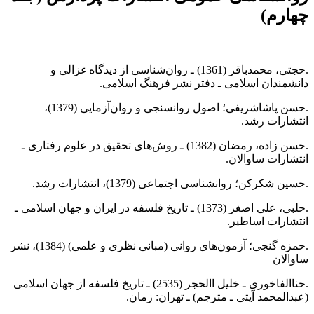
چهارم)
.حجتى، محمدباقر (1361) ـ روان‌شناسى از ديدگاه غزالى و
دانشمندان اسلامى ـ دفتر نشر فرهنگ اسلامى.
.حسن پاشاشريفى؛ اصول روانسنجى و روان‌آزمايى (1379)،
انتشارات رشد.
.حسن زاده، رمضان (1382) ـ روش‌هاى تحقيق در علوم رفتارى ـ
انتشارات ساوالان.
.حسين شكركن؛ روانشناسى اجتماعى (1379)، انتشارات رشد.
.حلبى، على اصغر (1373) ـ تاريخ فلسفه در ايران و جهان اسلامى ـ
انتشارات اساطير.
.حمزه گنجى؛ آزمون‌هاى روانى (مبانى نظرى و علمى) (1384)، نشر
ساوالان
.حناالفاخورى ـ خليل االحجر (2535) ـ تاريخ فلسفه از جهان اسلامى
(عبدالمحمد آيتى ـ مترجم) ـ تهران: زمان.