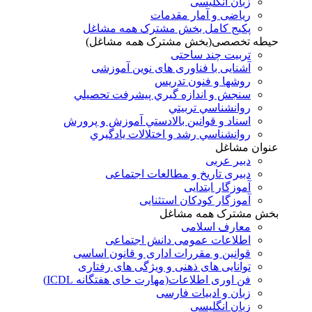
زبان انگلیسی
ریاضی و آمار مقدمات
پکیج کامل بخش مشترک همه مشاغل
حیطه تخصصی(بخش مشترک همه مشاغل)
تربیت چند ساحتی
آشنایی با فناوری های نوین آموزشی
روشها و فنون تدريس
سنجش و اندازه گيري پيشرفت تحصيلي
روانشناسي تربيتي
اسناد و قوانين بالادستي آموزش و پرورش
روانشناسي رشد و اختلالات يادگيري
عنوان مشاغل
دبير عربی
دبیری تاریخ و مطالعات اجتماعی
آموزگار ابتدایی
آموزگار کودکان استثنایی
بخش مشترک همه مشاغل
معارف اسلامی
اطلاعات عمومی دانش اجتماعی
قوانین و مقررات اداری و قانون اساسی
توانایی های ذهنی و ویژگی های رفتاری
فن اوری اطلاعات(مهارت خای هفتگانه ICDL)
زبان و ادبیات فارسی
زبان انگلیسی