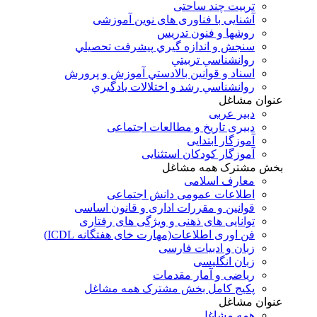
تربیت چند ساحتی
آشنایی با فناوری های نوین آموزشی
روشها و فنون تدريس
سنجش و اندازه گيري پيشرفت تحصيلي
روانشناسي تربيتي
اسناد و قوانين بالادستي آموزش و پرورش
روانشناسي رشد و اختلالات يادگيري
عنوان مشاغل
دبير عربی
دبیری تاریخ و مطالعات اجتماعی
آموزگار ابتدایی
آموزگار کودکان استثنایی
بخش مشترک همه مشاغل
معارف اسلامی
اطلاعات عمومی دانش اجتماعی
قوانین و مقررات اداری و قانون اساسی
توانایی های ذهنی و ویژگی های رفتاری
فن اوری اطلاعات(مهارت خای هفتگانه ICDL)
زبان و ادبیات فارسی
زبان انگلیسی
ریاضی و آمار مقدمات
پکیج کامل بخش مشترک همه مشاغل
عنوان مشاغل
همه مشاغل