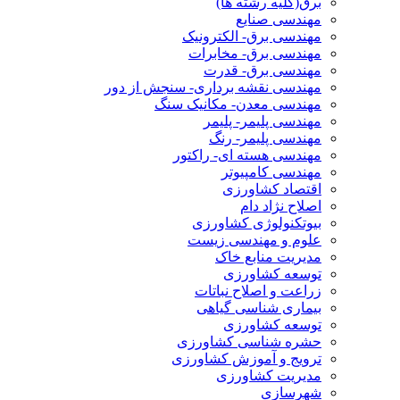
برق(کلیه رشته ها)
مهندسی صنایع
مهندسی برق- الکترونیک
مهندسی برق- مخابرات
مهندسی برق- قدرت
مهندسی نقشه برداری- سنجش از دور
مهندسی معدن- مکانیک سنگ
مهندسی پلیمر- پلیمر
مهندسی پلیمر- رنگ
مهندسی هسته ای- راکتور
مهندسی کامپیوتر
اقتصاد کشاورزی
اصلاح نژاد دام
بیوتکنولوژی کشاورزی
علوم و مهندسی زیست
مدیریت منابع خاک
توسعه کشاورزی
زراعت و اصلاح نباتات
بیماری شناسی گیاهی
توسعه کشاورزی
حشره شناسی کشاورزی
ترویج و آموزش کشاورزی
مدیریت کشاورزی
شهرسازی