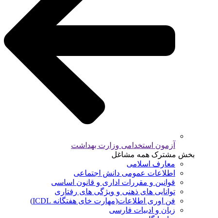
آزمون استخدامی وزارت بهداشت
بخش مشترک همه مشاغل
معارف اسلامی
اطلاعات عمومی دانش اجتماعی
قوانین و مقررات اداری و قانون اساسی
توانایی های ذهنی و ویژگی های رفتاری
فن اوری اطلاعات(مهارت خای هفتگانه ICDL)
زبان و ادبیات فارسی