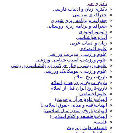
دکتری هنر
دکتری زبان و ادبیات فارسی
جغرافیای سیاسی
جغرافیا و برنامه ریزی شهری
جغرافیا و برنامه ریزی روستایی
ژئومورفولوژی
آب و هواشناسی
زبان و ادبیات عربی
علوم اقتصادی
علوم ورزشی- مدیریت ورزشی
علوم ورزشی- آسیب شناسی ورزشی
علوم ورزشی- رفتار حرکتی و روانشناسی ورزشی
علوم ورزشی- بیومکانیک ورزشی
تاریخ- تاریخ اسلام
تاریخ- تاریخ ایران بعد از اسلام
تاریخ-تاریخ ایران قبل از اسلام
علوم اجتماعی
الهیات(علوم قرآن و حدیث)
الهیات(فقه و مبانی حقوق اسلامی)
الهیات(تاریخ و تمدن ملل اسلامی)
الهیات(فلسفه و کلام اسلامی)
فلسفه
فلسفه تعلیم و تربیت