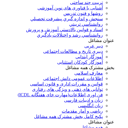
تربیت چند ساحتی
آشنایی با فناوری های نوین آموزشی
روشها و فنون تدريس
سنجش و اندازه گيري پيشرفت تحصيلي
روانشناسي تربيتي
اسناد و قوانين بالادستي آموزش و پرورش
روانشناسي رشد و اختلالات يادگيري
عنوان مشاغل
دبير عربی
دبیری تاریخ و مطالعات اجتماعی
آموزگار ابتدایی
آموزگار کودکان استثنایی
بخش مشترک همه مشاغل
معارف اسلامی
اطلاعات عمومی دانش اجتماعی
قوانین و مقررات اداری و قانون اساسی
توانایی های ذهنی و ویژگی های رفتاری
فن اوری اطلاعات(مهارت خای هفتگانه ICDL)
زبان و ادبیات فارسی
زبان انگلیسی
ریاضی و آمار مقدمات
پکیج کامل بخش مشترک همه مشاغل
عنوان مشاغل
همه مشاغل