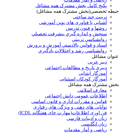
پکیج کامل بخش مشترک همه مشاغل
حیطه تخصصی(بخش مشترک همه مشاغل)
تربیت چند ساحتی
آشنایی با فناوری های نوین آموزشی
روشها و فنون تدريس
سنجش و اندازه گيري پيشرفت تحصيلي
روانشناسي تربيتي
اسناد و قوانين بالادستي آموزش و پرورش
روانشناسي رشد و اختلالات يادگيري
عنوان مشاغل
دبير عربی
دبیری تاریخ و مطالعات اجتماعی
آموزگار ابتدایی
آموزگار کودکان استثنایی
بخش مشترک همه مشاغل
معارف اسلامی
اطلاعات عمومی دانش اجتماعی
قوانین و مقررات اداری و قانون اساسی
توانایی های ذهنی و ویژگی های رفتاری
فن اوری اطلاعات(مهارت خای هفتگانه ICDL)
زبان و ادبیات فارسی
زبان انگلیسی
ریاضی و آمار مقدمات