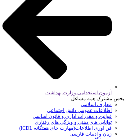
آزمون استخدامی وزارت بهداشت
بخش مشترک همه مشاغل
معارف اسلامی
اطلاعات عمومی دانش اجتماعی
قوانین و مقررات اداری و قانون اساسی
توانایی های ذهنی و ویژگی های رفتاری
فن اوری اطلاعات(مهارت خای هفتگانه ICDL)
زبان و ادبیات فارسی