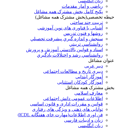
زبان انگلیسی
ریاضی و آمار مقدمات
پکیج کامل بخش مشترک همه مشاغل
حیطه تخصصی(بخش مشترک همه مشاغل)
تربیت چند ساحتی
آشنایی با فناوری های نوین آموزشی
روشها و فنون تدريس
سنجش و اندازه گيري پيشرفت تحصيلي
روانشناسي تربيتي
اسناد و قوانين بالادستي آموزش و پرورش
روانشناسي رشد و اختلالات يادگيري
عنوان مشاغل
دبير عربی
دبیری تاریخ و مطالعات اجتماعی
آموزگار ابتدایی
آموزگار کودکان استثنایی
بخش مشترک همه مشاغل
معارف اسلامی
اطلاعات عمومی دانش اجتماعی
قوانین و مقررات اداری و قانون اساسی
توانایی های ذهنی و ویژگی های رفتاری
فن اوری اطلاعات(مهارت خای هفتگانه ICDL)
زبان و ادبیات فارسی
زبان انگلیسی