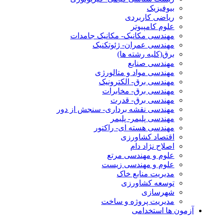
بیوفیزیک
ریاضی کاربردی
علوم کامپیوتر
مهندسی مکانیک- مکانیک جامدات
مهندسی عمران- ژئوتکنیک
برق(کلیه رشته ها)
مهندسی صنایع
مهندسی مواد و متالورژی
مهندسی برق- الکترونیک
مهندسی برق- مخابرات
مهندسی برق- قدرت
مهندسی نقشه برداری- سنجش از دور
مهندسی پلیمر- پلیمر
مهندسی هسته ای- راکتور
اقتصاد کشاورزی
اصلاح نژاد دام
علوم و مهندسی مرتع
علوم و مهندسی زیست
مدیریت منابع خاک
توسعه کشاورزی
شهرسازی
مدیریت پروژه و ساخت
آزمون ها استخدامی