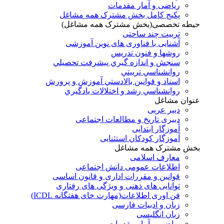
ریاضی و آمار مقدمات
پکیج کامل بخش مشترک همه مشاغل
حیطه تخصصی(بخش مشترک همه مشاغل)
تربیت چند ساحتی
آشنایی با فناوری های نوین آموزشی
روشها و فنون تدريس
سنجش و اندازه گيري پيشرفت تحصيلي
روانشناسي تربيتي
اسناد و قوانين بالادستي آموزش و پرورش
روانشناسي رشد و اختلالات يادگيري
عنوان مشاغل
دبير عربی
دبیری تاریخ و مطالعات اجتماعی
آموزگار ابتدایی
آموزگار کودکان استثنایی
بخش مشترک همه مشاغل
معارف اسلامی
اطلاعات عمومی دانش اجتماعی
قوانین و مقررات اداری و قانون اساسی
توانایی های ذهنی و ویژگی های رفتاری
فن اوری اطلاعات(مهارت خای هفتگانه ICDL)
زبان و ادبیات فارسی
زبان انگلیسی
ریاضی و آمار مقدمات