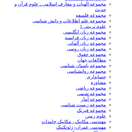
مجموعه الهیات و معارف اسلامی ـ علوم قرآن و
حدیث
مجموعه فلسفه
مجموعه علم اطلاعات و دانش شناسی
علوم تربیتی 1
مجموعه زبان انگلیسی
مجموعه زبان فرانسه
مجموعه زبان آلمانی
مجموعه زبان روسی
مجموعه حقوق
مطالعات جهان
مجموعه باستان شناسی
مجموعه روانشناسی
حسابداری
مشاوره
مجموعه ریاضی
مجموعه شیمی
مجموعه آمار
مجموعه زیست شناسی
مجموعه فیزیک
علوم زمین
مهندسی مکانیک - مکانیک جامدات
مهندسی عمران- ژئوتکنیک