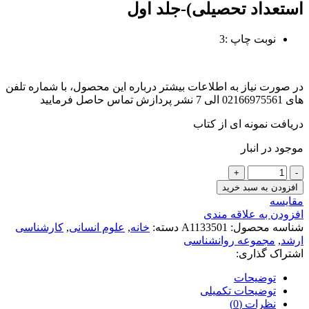
استعداد تحصیلی)-جلد اول
نوبت چاپ :3
در صورت نیاز به اطلاعات بیشتر درباره این محصول، با شماره تلفن
های 02166975561 الی 7 نشر پردازش تماس حاصل فرمایید
دریافت نمونه ای از کتاب
موجود در انبار
مجموعه
سوالهای
افزودن به سبد خرید
کارشناسی
مقايسه
ارشد
افزودن به علاقه مندی
روان
شناسه محصول:
A1133501
دسته:
خانه
,
علوم انسانی
,
کارشناسی
شناسی
ارشد
,
مجموعه روانشناسی
(آزمونهای
اشتراک گذاری:
شناختی
هوش
توضیحات
و
توضیحات تکمیلی
استعدادتحصیلی)-
نظرات (0)