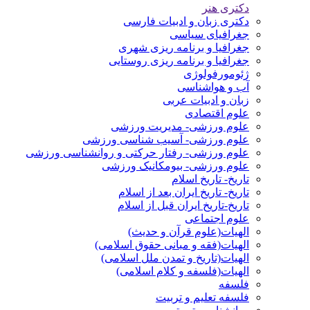
دکتری هنر
دکتری زبان و ادبیات فارسی
جغرافیای سیاسی
جغرافیا و برنامه ریزی شهری
جغرافیا و برنامه ریزی روستایی
ژئومورفولوژی
آب و هواشناسی
زبان و ادبیات عربی
علوم اقتصادی
علوم ورزشی- مدیریت ورزشی
علوم ورزشی- آسیب شناسی ورزشی
علوم ورزشی- رفتار حرکتی و روانشناسی ورزشی
علوم ورزشی- بیومکانیک ورزشی
تاریخ- تاریخ اسلام
تاریخ- تاریخ ایران بعد از اسلام
تاریخ-تاریخ ایران قبل از اسلام
علوم اجتماعی
الهیات(علوم قرآن و حدیث)
الهیات(فقه و مبانی حقوق اسلامی)
الهیات(تاریخ و تمدن ملل اسلامی)
الهیات(فلسفه و کلام اسلامی)
فلسفه
فلسفه تعلیم و تربیت