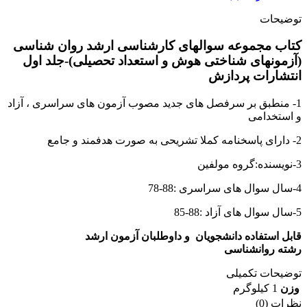
جلد
توضیحات
اول
عدد
کتاب مجموعه سوالهای کارشناسی ارشد روان شناسی
(آزمونهای شناختی هوش و استعداد تحصیلی)-جلد اول
انتشارات پردازش
1- منطبق بر سرفصل های جدید مصوب آزمون های سراسری ، آزاد
و استخدامی
2- دارای پاسخنامه کملا تشریحی به صورت هدفمند و جامع
3-نویسنده:گروه مولفین
4-سال سوال های سراسری :88-78
5-سال سوال های آزاد :88-85
قابل استفاده دانشجویان و داوطلبان آزمون ارشد
رشته روانشناسی
توضیحات تکمیلی
وزن
1 کیلوگرم
نظرات (0)