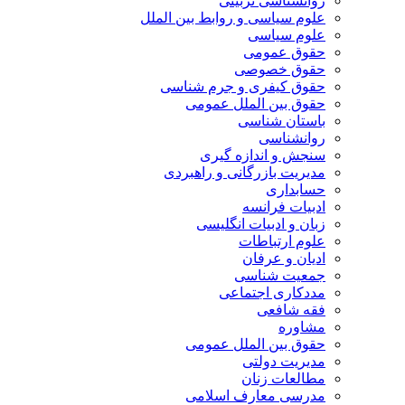
روانشناسی تربیتی
علوم سیاسی و روابط بین الملل
علوم سیاسی
حقوق عمومی
حقوق خصوصی
حقوق کیفری و جرم شناسی
حقوق بین الملل عمومی
باستان شناسی
روانشناسی
سنجش و اندازه گیری
مدیریت بازرگانی و راهبردی
حسابداری
ادبیات فرانسه
زبان و ادبیات انگلیسی
علوم ارتباطات
ادیان و عرفان
جمعیت شناسی
مددکاری اجتماعی
فقه شافعی
مشاوره
حقوق بین الملل عمومی
مدیریت دولتی
مطالعات زنان
مدرسی معارف اسلامی