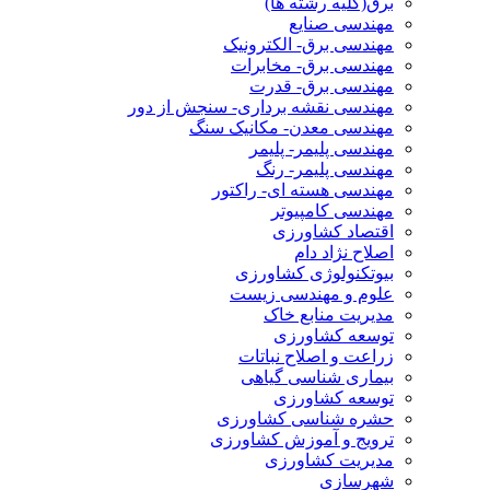
برق(کلیه رشته ها)
مهندسی صنایع
مهندسی برق- الکترونیک
مهندسی برق- مخابرات
مهندسی برق- قدرت
مهندسی نقشه برداری- سنجش از دور
مهندسی معدن- مکانیک سنگ
مهندسی پلیمر- پلیمر
مهندسی پلیمر- رنگ
مهندسی هسته ای- راکتور
مهندسی کامپیوتر
اقتصاد کشاورزی
اصلاح نژاد دام
بیوتکنولوژی کشاورزی
علوم و مهندسی زیست
مدیریت منابع خاک
توسعه کشاورزی
زراعت و اصلاح نباتات
بیماری شناسی گیاهی
توسعه کشاورزی
حشره شناسی کشاورزی
ترویج و آموزش کشاورزی
مدیریت کشاورزی
شهرسازی