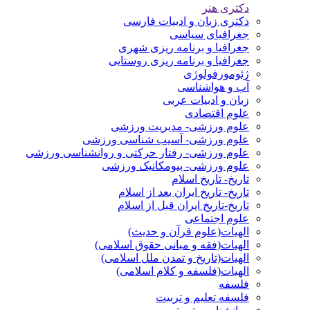
دکتری هنر
دکتری زبان و ادبیات فارسی
جغرافیای سیاسی
جغرافیا و برنامه ریزی شهری
جغرافیا و برنامه ریزی روستایی
ژئومورفولوژی
آب و هواشناسی
زبان و ادبیات عربی
علوم اقتصادی
علوم ورزشی- مدیریت ورزشی
علوم ورزشی- آسیب شناسی ورزشی
علوم ورزشی- رفتار حرکتی و روانشناسی ورزشی
علوم ورزشی- بیومکانیک ورزشی
تاریخ- تاریخ اسلام
تاریخ- تاریخ ایران بعد از اسلام
تاریخ-تاریخ ایران قبل از اسلام
علوم اجتماعی
الهیات(علوم قرآن و حدیث)
الهیات(فقه و مبانی حقوق اسلامی)
الهیات(تاریخ و تمدن ملل اسلامی)
الهیات(فلسفه و کلام اسلامی)
فلسفه
فلسفه تعلیم و تربیت