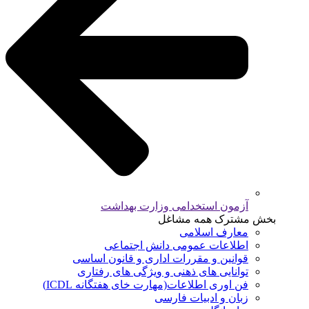
آزمون استخدامی وزارت بهداشت
بخش مشترک همه مشاغل
معارف اسلامی
اطلاعات عمومی دانش اجتماعی
قوانین و مقررات اداری و قانون اساسی
توانایی های ذهنی و ویژگی های رفتاری
فن اوری اطلاعات(مهارت خای هفتگانه ICDL)
زبان و ادبیات فارسی