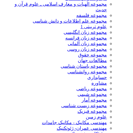
مجموعه الهیات و معارف اسلامی ـ علوم قرآن و
حدیث
مجموعه فلسفه
مجموعه علم اطلاعات و دانش شناسی
علوم تربیتی 1
مجموعه زبان انگلیسی
مجموعه زبان فرانسه
مجموعه زبان آلمانی
مجموعه زبان روسی
مجموعه حقوق
مطالعات جهان
مجموعه باستان شناسی
مجموعه روانشناسی
حسابداری
مشاوره
مجموعه ریاضی
مجموعه شیمی
مجموعه آمار
مجموعه زیست شناسی
مجموعه فیزیک
علوم زمین
مهندسی مکانیک - مکانیک جامدات
مهندسی عمران- ژئوتکنیک