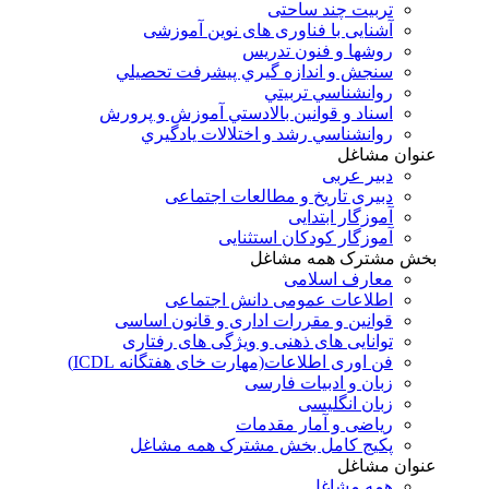
تربیت چند ساحتی
آشنایی با فناوری های نوین آموزشی
روشها و فنون تدريس
سنجش و اندازه گيري پيشرفت تحصيلي
روانشناسي تربيتي
اسناد و قوانين بالادستي آموزش و پرورش
روانشناسي رشد و اختلالات يادگيري
عنوان مشاغل
دبير عربی
دبیری تاریخ و مطالعات اجتماعی
آموزگار ابتدایی
آموزگار کودکان استثنایی
بخش مشترک همه مشاغل
معارف اسلامی
اطلاعات عمومی دانش اجتماعی
قوانین و مقررات اداری و قانون اساسی
توانایی های ذهنی و ویژگی های رفتاری
فن اوری اطلاعات(مهارت خای هفتگانه ICDL)
زبان و ادبیات فارسی
زبان انگلیسی
ریاضی و آمار مقدمات
پکیج کامل بخش مشترک همه مشاغل
عنوان مشاغل
همه مشاغل