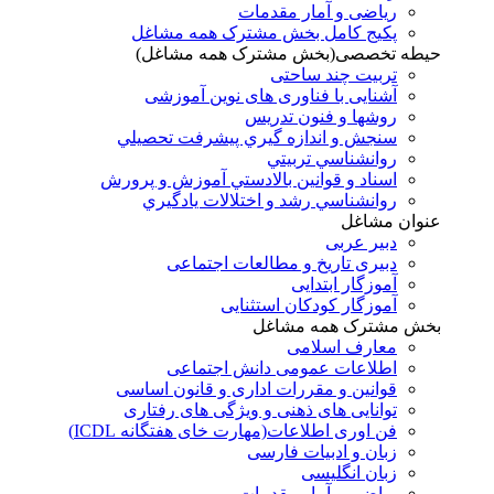
ریاضی و آمار مقدمات
پکیج کامل بخش مشترک همه مشاغل
حیطه تخصصی(بخش مشترک همه مشاغل)
تربیت چند ساحتی
آشنایی با فناوری های نوین آموزشی
روشها و فنون تدريس
سنجش و اندازه گيري پيشرفت تحصيلي
روانشناسي تربيتي
اسناد و قوانين بالادستي آموزش و پرورش
روانشناسي رشد و اختلالات يادگيري
عنوان مشاغل
دبير عربی
دبیری تاریخ و مطالعات اجتماعی
آموزگار ابتدایی
آموزگار کودکان استثنایی
بخش مشترک همه مشاغل
معارف اسلامی
اطلاعات عمومی دانش اجتماعی
قوانین و مقررات اداری و قانون اساسی
توانایی های ذهنی و ویژگی های رفتاری
فن اوری اطلاعات(مهارت خای هفتگانه ICDL)
زبان و ادبیات فارسی
زبان انگلیسی
ریاضی و آمار مقدمات