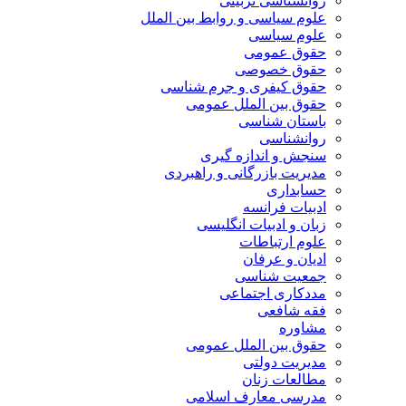
روانشناسی تربیتی
علوم سیاسی و روابط بین الملل
علوم سیاسی
حقوق عمومی
حقوق خصوصی
حقوق کیفری و جرم شناسی
حقوق بین الملل عمومی
باستان شناسی
روانشناسی
سنجش و اندازه گیری
مدیریت بازرگانی و راهبردی
حسابداری
ادبیات فرانسه
زبان و ادبیات انگلیسی
علوم ارتباطات
ادیان و عرفان
جمعیت شناسی
مددکاری اجتماعی
فقه شافعی
مشاوره
حقوق بین الملل عمومی
مدیریت دولتی
مطالعات زنان
مدرسی معارف اسلامی