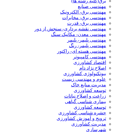
برق(کلیه رشته ها)
مهندسی صنایع
مهندسی برق- الکترونیک
مهندسی برق- مخابرات
مهندسی برق- قدرت
مهندسی نقشه برداری- سنجش از دور
مهندسی معدن- مکانیک سنگ
مهندسی پلیمر- پلیمر
مهندسی پلیمر- رنگ
مهندسی هسته ای- راکتور
مهندسی کامپیوتر
اقتصاد کشاورزی
اصلاح نژاد دام
بیوتکنولوژی کشاورزی
علوم و مهندسی زیست
مدیریت منابع خاک
توسعه کشاورزی
زراعت و اصلاح نباتات
بیماری شناسی گیاهی
توسعه کشاورزی
حشره شناسی کشاورزی
ترویج و آموزش کشاورزی
مدیریت کشاورزی
شهرسازی