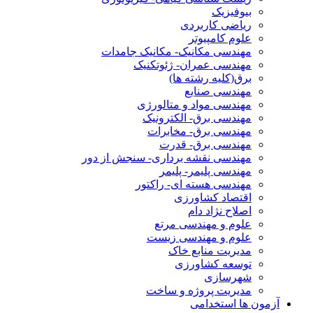
بیوفیزیک
ریاضی کاربردی
علوم کامپیوتر
مهندسی مکانیک- مکانیک جامدات
مهندسی عمران- ژئوتکنیک
برق(کلیه رشته ها)
مهندسی صنایع
مهندسی مواد و متالورژی
مهندسی برق- الکترونیک
مهندسی برق- مخابرات
مهندسی برق- قدرت
مهندسی نقشه برداری- سنجش از دور
مهندسی پلیمر- پلیمر
مهندسی هسته ای- راکتور
اقتصاد کشاورزی
اصلاح نژاد دام
علوم و مهندسی مرتع
علوم و مهندسی زیست
مدیریت منابع خاک
توسعه کشاورزی
شهرسازی
مدیریت پروژه و ساخت
آزمون ها استخدامی