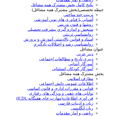
پکیج کامل بخش مشترک همه مشاغل
حیطه تخصصی(بخش مشترک همه مشاغل)
تربیت چند ساحتی
آشنایی با فناوری های نوین آموزشی
روشها و فنون تدريس
سنجش و اندازه گيري پيشرفت تحصيلي
روانشناسي تربيتي
اسناد و قوانين بالادستي آموزش و پرورش
روانشناسي رشد و اختلالات يادگيري
عنوان مشاغل
دبير عربی
دبیری تاریخ و مطالعات اجتماعی
آموزگار ابتدایی
آموزگار کودکان استثنایی
بخش مشترک همه مشاغل
معارف اسلامی
اطلاعات عمومی دانش اجتماعی
قوانین و مقررات اداری و قانون اساسی
توانایی های ذهنی و ویژگی های رفتاری
فن اوری اطلاعات(مهارت خای هفتگانه ICDL)
زبان و ادبیات فارسی
زبان انگلیسی
ریاضی و آمار مقدمات