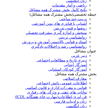
زبان انگلیسی
ریاضی و آمار مقدمات
پکیج کامل بخش مشترک همه مشاغل
حیطه تخصصی(بخش مشترک همه مشاغل)
تربیت چند ساحتی
آشنایی با فناوری های نوین آموزشی
روشها و فنون تدريس
سنجش و اندازه گيري پيشرفت تحصيلي
روانشناسي تربيتي
اسناد و قوانين بالادستي آموزش و پرورش
روانشناسي رشد و اختلالات يادگيري
عنوان مشاغل
دبير عربی
دبیری تاریخ و مطالعات اجتماعی
آموزگار ابتدایی
آموزگار کودکان استثنایی
بخش مشترک همه مشاغل
معارف اسلامی
اطلاعات عمومی دانش اجتماعی
قوانین و مقررات اداری و قانون اساسی
توانایی های ذهنی و ویژگی های رفتاری
فن اوری اطلاعات(مهارت خای هفتگانه ICDL)
زبان و ادبیات فارسی
زبان انگلیسی