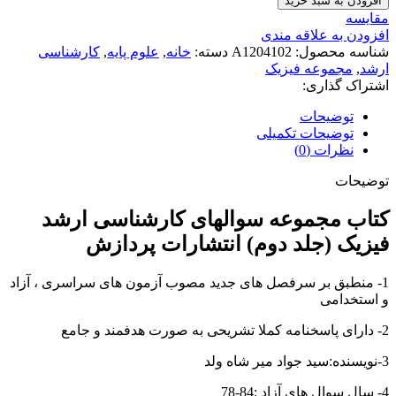
افزودن به سبد خرید
کارشناسی
مقايسه
ارشد
افزودن به علاقه مندی
فیزیک
شناسه محصول:
A1204102
دسته:
خانه
,
علوم پایه
,
کارشناسی
(جلد
ارشد
,
مجموعه فیزیک
دوم)
اشتراک گذاری:
عدد
توضیحات
توضیحات تکمیلی
نظرات (0)
توضیحات
کتاب مجموعه سوالهای کارشناسی ارشد
فیزیک (جلد دوم) انتشارات پردازش
1- منطبق بر سرفصل های جدید مصوب آزمون های سراسری ، آزاد
و استخدامی
2- دارای پاسخنامه کملا تشریحی به صورت هدفمند و جامع
3-نویسنده:سید جواد میر شاه ولد
4- سال سوال های آزاد :84-78