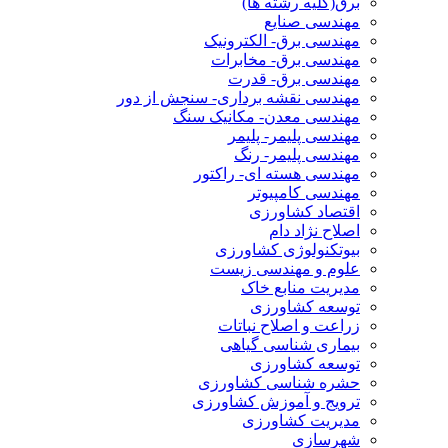
برق(کلیه رشته ها)
مهندسی صنایع
مهندسی برق- الکترونیک
مهندسی برق- مخابرات
مهندسی برق- قدرت
مهندسی نقشه برداری- سنجش از دور
مهندسی معدن- مکانیک سنگ
مهندسی پلیمر- پلیمر
مهندسی پلیمر- رنگ
مهندسی هسته ای- راکتور
مهندسی کامپیوتر
اقتصاد کشاورزی
اصلاح نژاد دام
بیوتکنولوژی کشاورزی
علوم و مهندسی زیست
مدیریت منابع خاک
توسعه کشاورزی
زراعت و اصلاح نباتات
بیماری شناسی گیاهی
توسعه کشاورزی
حشره شناسی کشاورزی
ترویج و آموزش کشاورزی
مدیریت کشاورزی
شهرسازی