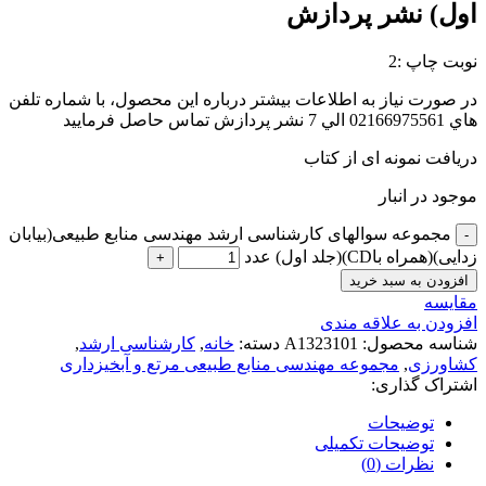
اول) نشر پردازش
نوبت چاپ :2
در صورت نياز به اطلاعات بيشتر درباره اين محصول، با شماره تلفن
هاي 02166975561 الي 7 نشر پردازش تماس حاصل فرماييد
دریافت نمونه ای از کتاب
موجود در انبار
مجموعه سوالهای کارشناسی ارشد مهندسی منابع طبیعی(بیابان
زدایی)(همراه باCD)(جلد اول) عدد
افزودن به سبد خرید
مقايسه
افزودن به علاقه مندی
شناسه محصول:
A1323101
دسته:
خانه
,
کارشناسی ارشد
,
کشاورزی
,
مجموعه مهندسی منابع طبیعی مرتع و آبخیزداری
اشتراک گذاری:
توضیحات
توضیحات تکمیلی
نظرات (0)