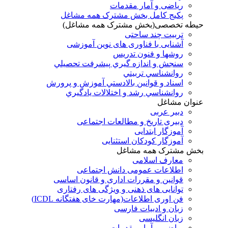
ریاضی و آمار مقدمات
پکیج کامل بخش مشترک همه مشاغل
حیطه تخصصی(بخش مشترک همه مشاغل)
تربیت چند ساحتی
آشنایی با فناوری های نوین آموزشی
روشها و فنون تدريس
سنجش و اندازه گيري پيشرفت تحصيلي
روانشناسي تربيتي
اسناد و قوانين بالادستي آموزش و پرورش
روانشناسي رشد و اختلالات يادگيري
عنوان مشاغل
دبير عربی
دبیری تاریخ و مطالعات اجتماعی
آموزگار ابتدایی
آموزگار کودکان استثنایی
بخش مشترک همه مشاغل
معارف اسلامی
اطلاعات عمومی دانش اجتماعی
قوانین و مقررات اداری و قانون اساسی
توانایی های ذهنی و ویژگی های رفتاری
فن اوری اطلاعات(مهارت خای هفتگانه ICDL)
زبان و ادبیات فارسی
زبان انگلیسی
ریاضی و آمار مقدمات