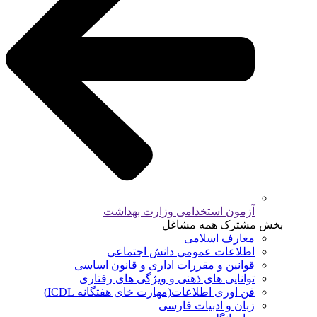
آزمون استخدامی وزارت بهداشت
بخش مشترک همه مشاغل
معارف اسلامی
اطلاعات عمومی دانش اجتماعی
قوانین و مقررات اداری و قانون اساسی
توانایی های ذهنی و ویژگی های رفتاری
فن اوری اطلاعات(مهارت خای هفتگانه ICDL)
زبان و ادبیات فارسی