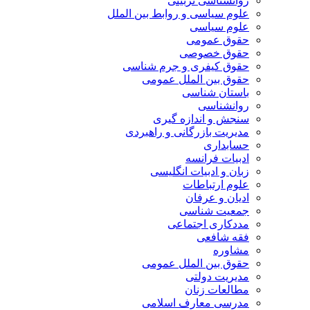
روانشناسی تربیتی
علوم سیاسی و روابط بین الملل
علوم سیاسی
حقوق عمومی
حقوق خصوصی
حقوق کیفری و جرم شناسی
حقوق بین الملل عمومی
باستان شناسی
روانشناسی
سنجش و اندازه گیری
مدیریت بازرگانی و راهبردی
حسابداری
ادبیات فرانسه
زبان و ادبیات انگلیسی
علوم ارتباطات
ادیان و عرفان
جمعیت شناسی
مددکاری اجتماعی
فقه شافعی
مشاوره
حقوق بین الملل عمومی
مدیریت دولتی
مطالعات زنان
مدرسی معارف اسلامی