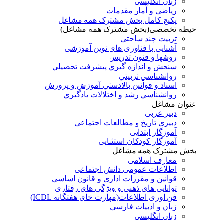
زبان انگلیسی
ریاضی و آمار مقدمات
پکیج کامل بخش مشترک همه مشاغل
حیطه تخصصی(بخش مشترک همه مشاغل)
تربیت چند ساحتی
آشنایی با فناوری های نوین آموزشی
روشها و فنون تدريس
سنجش و اندازه گيري پيشرفت تحصيلي
روانشناسي تربيتي
اسناد و قوانين بالادستي آموزش و پرورش
روانشناسي رشد و اختلالات يادگيري
عنوان مشاغل
دبير عربی
دبیری تاریخ و مطالعات اجتماعی
آموزگار ابتدایی
آموزگار کودکان استثنایی
بخش مشترک همه مشاغل
معارف اسلامی
اطلاعات عمومی دانش اجتماعی
قوانین و مقررات اداری و قانون اساسی
توانایی های ذهنی و ویژگی های رفتاری
فن اوری اطلاعات(مهارت خای هفتگانه ICDL)
زبان و ادبیات فارسی
زبان انگلیسی