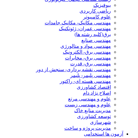
بیوفیزیک
ریاضی کاربردی
علوم کامپیوتر
مهندسی مکانیک- مکانیک جامدات
مهندسی عمران- ژئوتکنیک
برق(کلیه رشته ها)
مهندسی صنایع
مهندسی مواد و متالورژی
مهندسی برق- الکترونیک
مهندسی برق- مخابرات
مهندسی برق- قدرت
مهندسی نقشه برداری- سنجش از دور
مهندسی پلیمر- پلیمر
مهندسی هسته ای- راکتور
اقتصاد کشاورزی
اصلاح نژاد دام
علوم و مهندسی مرتع
علوم و مهندسی زیست
مدیریت منابع خاک
توسعه کشاورزی
شهرسازی
مدیریت پروژه و ساخت
آزمون ها استخدامی