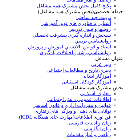
پکیج کامل بخش مشترک همه مشاغل
حیطه تخصصی(بخش مشترک همه مشاغل)
تربیت چند ساحتی
آشنایی با فناوری های نوین آموزشی
روشها و فنون تدريس
سنجش و اندازه گيري پيشرفت تحصيلي
روانشناسي تربيتي
اسناد و قوانين بالادستي آموزش و پرورش
روانشناسي رشد و اختلالات يادگيري
عنوان مشاغل
دبير عربی
دبیری تاریخ و مطالعات اجتماعی
آموزگار ابتدایی
آموزگار کودکان استثنایی
بخش مشترک همه مشاغل
معارف اسلامی
اطلاعات عمومی دانش اجتماعی
قوانین و مقررات اداری و قانون اساسی
توانایی های ذهنی و ویژگی های رفتاری
فن اوری اطلاعات(مهارت خای هفتگانه ICDL)
زبان و ادبیات فارسی
زبان انگلیسی
ریاضی و آمار مقدمات