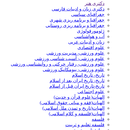
دکتری هنر
دکتری زبان و ادبیات فارسی
جغرافیای سیاسی
جغرافیا و برنامه ریزی شهری
جغرافیا و برنامه ریزی روستایی
ژئومورفولوژی
آب و هواشناسی
زبان و ادبیات عربی
علوم اقتصادی
علوم ورزشی- مدیریت ورزشی
علوم ورزشی- آسیب شناسی ورزشی
علوم ورزشی- رفتار حرکتی و روانشناسی ورزشی
علوم ورزشی- بیومکانیک ورزشی
تاریخ- تاریخ اسلام
تاریخ- تاریخ ایران بعد از اسلام
تاریخ-تاریخ ایران قبل از اسلام
علوم اجتماعی
الهیات(علوم قرآن و حدیث)
الهیات(فقه و مبانی حقوق اسلامی)
الهیات(تاریخ و تمدن ملل اسلامی)
الهیات(فلسفه و کلام اسلامی)
فلسفه
فلسفه تعلیم و تربیت