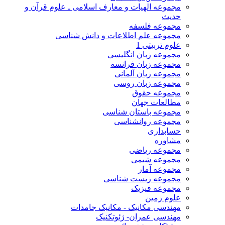
مجموعه الهیات و معارف اسلامی ـ علوم قرآن و
حدیث
مجموعه فلسفه
مجموعه علم اطلاعات و دانش شناسی
علوم تربیتی 1
مجموعه زبان انگلیسی
مجموعه زبان فرانسه
مجموعه زبان آلمانی
مجموعه زبان روسی
مجموعه حقوق
مطالعات جهان
مجموعه باستان شناسی
مجموعه روانشناسی
حسابداری
مشاوره
مجموعه ریاضی
مجموعه شیمی
مجموعه آمار
مجموعه زیست شناسی
مجموعه فیزیک
علوم زمین
مهندسی مکانیک - مکانیک جامدات
مهندسی عمران- ژئوتکنیک