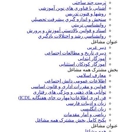
تربیت چند ساحتی
آشنایی با فناوری های نوین آموزشی
روشها و فنون تدريس
سنجش و اندازه گيري پيشرفت تحصيلي
روانشناسي تربيتي
اسناد و قوانين بالادستي آموزش و پرورش
روانشناسي رشد و اختلالات يادگيري
عنوان مشاغل
دبير عربی
دبیری تاریخ و مطالعات اجتماعی
آموزگار ابتدایی
آموزگار کودکان استثنایی
بخش مشترک همه مشاغل
معارف اسلامی
اطلاعات عمومی دانش اجتماعی
قوانین و مقررات اداری و قانون اساسی
توانایی های ذهنی و ویژگی های رفتاری
فن اوری اطلاعات(مهارت خای هفتگانه ICDL)
زبان و ادبیات فارسی
زبان انگلیسی
ریاضی و آمار مقدمات
پکیج کامل بخش مشترک همه مشاغل
عنوان مشاغل
همه مشاغل