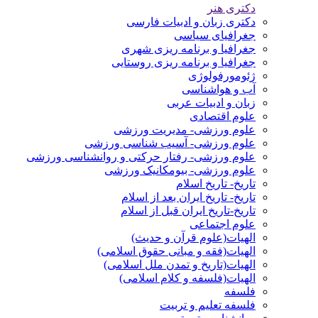
دکتری هنر
دکتری زبان و ادبیات فارسی
جغرافیای سیاسی
جغرافیا و برنامه ریزی شهری
جغرافیا و برنامه ریزی روستایی
ژئومورفولوژی
آب و هواشناسی
زبان و ادبیات عربی
علوم اقتصادی
علوم ورزشی- مدیریت ورزشی
علوم ورزشی- آسیب شناسی ورزشی
علوم ورزشی- رفتار حرکتی و روانشناسی ورزشی
علوم ورزشی- بیومکانیک ورزشی
تاریخ- تاریخ اسلام
تاریخ- تاریخ ایران بعد از اسلام
تاریخ-تاریخ ایران قبل از اسلام
علوم اجتماعی
الهیات(علوم قرآن و حدیث)
الهیات(فقه و مبانی حقوق اسلامی)
الهیات(تاریخ و تمدن ملل اسلامی)
الهیات(فلسفه و کلام اسلامی)
فلسفه
فلسفه تعلیم و تربیت