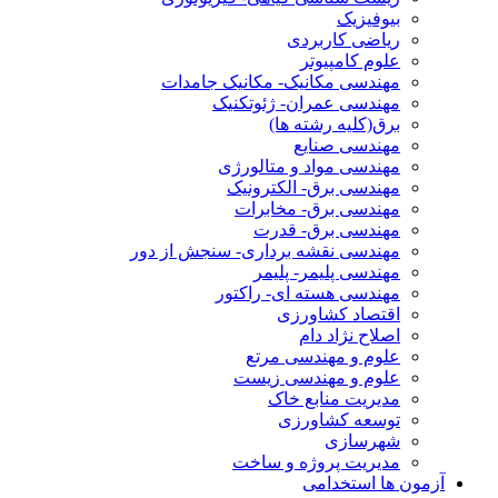
بیوفیزیک
ریاضی کاربردی
علوم کامپیوتر
مهندسی مکانیک- مکانیک جامدات
مهندسی عمران- ژئوتکنیک
برق(کلیه رشته ها)
مهندسی صنایع
مهندسی مواد و متالورژی
مهندسی برق- الکترونیک
مهندسی برق- مخابرات
مهندسی برق- قدرت
مهندسی نقشه برداری- سنجش از دور
مهندسی پلیمر- پلیمر
مهندسی هسته ای- راکتور
اقتصاد کشاورزی
اصلاح نژاد دام
علوم و مهندسی مرتع
علوم و مهندسی زیست
مدیریت منابع خاک
توسعه کشاورزی
شهرسازی
مدیریت پروژه و ساخت
آزمون ها استخدامی