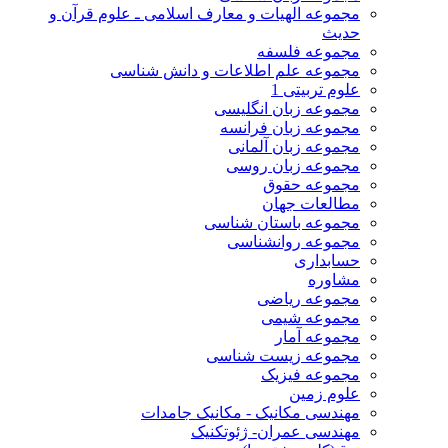
مجموعه الهیات و معارف اسلامی ـ علوم قرآن و
حدیث
مجموعه فلسفه
مجموعه علم اطلاعات و دانش شناسی
علوم تربیتی 1
مجموعه زبان انگلیسی
مجموعه زبان فرانسه
مجموعه زبان آلمانی
مجموعه زبان روسی
مجموعه حقوق
مطالعات جهان
مجموعه باستان شناسی
مجموعه روانشناسی
حسابداری
مشاوره
مجموعه ریاضی
مجموعه شیمی
مجموعه آمار
مجموعه زیست شناسی
مجموعه فیزیک
علوم زمین
مهندسی مکانیک - مکانیک جامدات
مهندسی عمران- ژئوتکنیک