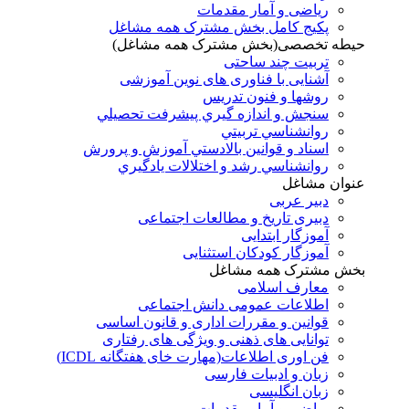
ریاضی و آمار مقدمات
پکیج کامل بخش مشترک همه مشاغل
حیطه تخصصی(بخش مشترک همه مشاغل)
تربیت چند ساحتی
آشنایی با فناوری های نوین آموزشی
روشها و فنون تدريس
سنجش و اندازه گيري پيشرفت تحصيلي
روانشناسي تربيتي
اسناد و قوانين بالادستي آموزش و پرورش
روانشناسي رشد و اختلالات يادگيري
عنوان مشاغل
دبير عربی
دبیری تاریخ و مطالعات اجتماعی
آموزگار ابتدایی
آموزگار کودکان استثنایی
بخش مشترک همه مشاغل
معارف اسلامی
اطلاعات عمومی دانش اجتماعی
قوانین و مقررات اداری و قانون اساسی
توانایی های ذهنی و ویژگی های رفتاری
فن اوری اطلاعات(مهارت خای هفتگانه ICDL)
زبان و ادبیات فارسی
زبان انگلیسی
ریاضی و آمار مقدمات