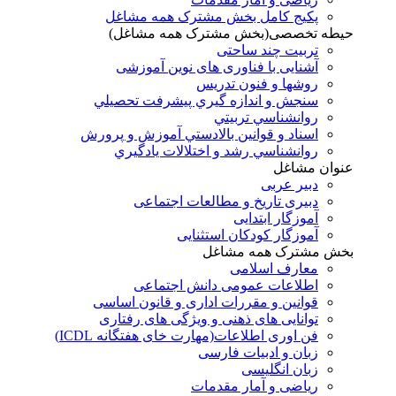
پکیج کامل بخش مشترک همه مشاغل
حیطه تخصصی(بخش مشترک همه مشاغل)
تربیت چند ساحتی
آشنایی با فناوری های نوین آموزشی
روشها و فنون تدريس
سنجش و اندازه گيري پيشرفت تحصيلي
روانشناسي تربيتي
اسناد و قوانين بالادستي آموزش و پرورش
روانشناسي رشد و اختلالات يادگيري
عنوان مشاغل
دبير عربی
دبیری تاریخ و مطالعات اجتماعی
آموزگار ابتدایی
آموزگار کودکان استثنایی
بخش مشترک همه مشاغل
معارف اسلامی
اطلاعات عمومی دانش اجتماعی
قوانین و مقررات اداری و قانون اساسی
توانایی های ذهنی و ویژگی های رفتاری
فن اوری اطلاعات(مهارت خای هفتگانه ICDL)
زبان و ادبیات فارسی
زبان انگلیسی
ریاضی و آمار مقدمات