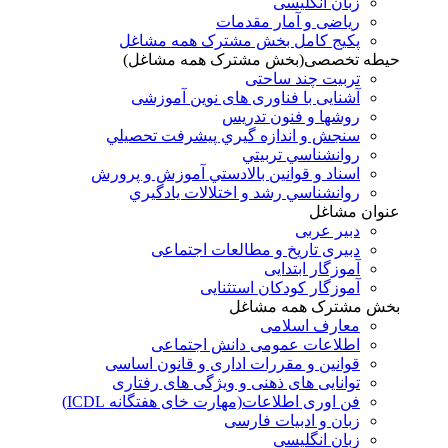
زبان انگلیسی
ریاضی و آمار مقدمات
پکیج کامل بخش مشترک همه مشاغل
حیطه تخصصی(بخش مشترک همه مشاغل)
تربیت چند ساحتی
آشنایی با فناوری های نوین آموزشی
روشها و فنون تدريس
سنجش و اندازه گيري پيشرفت تحصيلي
روانشناسي تربيتي
اسناد و قوانين بالادستي آموزش و پرورش
روانشناسي رشد و اختلالات يادگيري
عنوان مشاغل
دبير عربی
دبیری تاریخ و مطالعات اجتماعی
آموزگار ابتدایی
آموزگار کودکان استثنایی
بخش مشترک همه مشاغل
معارف اسلامی
اطلاعات عمومی دانش اجتماعی
قوانین و مقررات اداری و قانون اساسی
توانایی های ذهنی و ویژگی های رفتاری
فن اوری اطلاعات(مهارت خای هفتگانه ICDL)
زبان و ادبیات فارسی
زبان انگلیسی