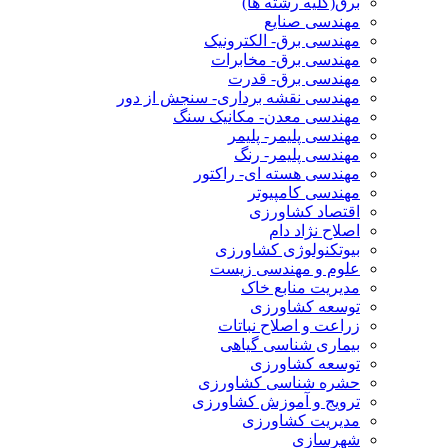
برق(کلیه رشته ها)
مهندسی صنایع
مهندسی برق- الکترونیک
مهندسی برق- مخابرات
مهندسی برق- قدرت
مهندسی نقشه برداری- سنجش از دور
مهندسی معدن- مکانیک سنگ
مهندسی پلیمر- پلیمر
مهندسی پلیمر- رنگ
مهندسی هسته ای- راکتور
مهندسی کامپیوتر
اقتصاد کشاورزی
اصلاح نژاد دام
بیوتکنولوژی کشاورزی
علوم و مهندسی زیست
مدیریت منابع خاک
توسعه کشاورزی
زراعت و اصلاح نباتات
بیماری شناسی گیاهی
توسعه کشاورزی
حشره شناسی کشاورزی
ترویج و آموزش کشاورزی
مدیریت کشاورزی
شهرسازی