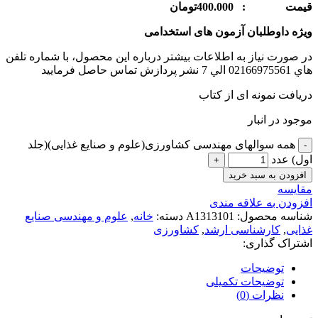
قيمت : 400.000تومان
ویژه داوطلبان آزمون های استخدامی
در صورت نياز به اطلاعات بيشتر درباره اين محصول، با شماره تلفن
هاي 02166975561 الي 7 نشر پردازش تماس حاصل فرماييد
دریافت نمونه ای از کتاب
موجود در انبار
همه سوالهای مهندسی کشاورزی(علوم و صنایع غذایی)(جلد
اول) عدد
افزودن به سبد خرید
مقايسه
افزودن به علاقه مندی
شناسه محصول:
A1313101
دسته:
خانه
,
علوم و مهندسی صنایع
غذایی
,
کارشناسی ارشد
,
کشاورزی
اشتراک گذاری:
توضیحات
توضیحات تکمیلی
نظرات (0)