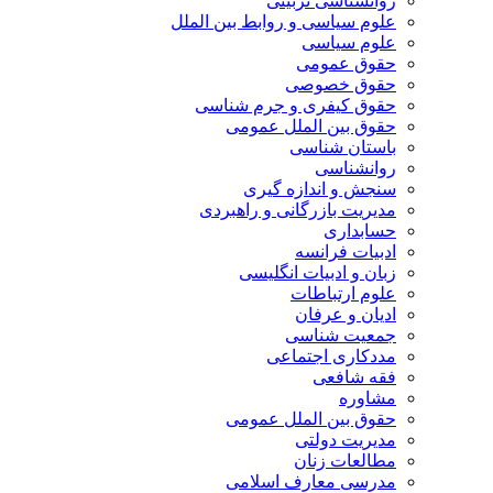
روانشناسی تربیتی
علوم سیاسی و روابط بین الملل
علوم سیاسی
حقوق عمومی
حقوق خصوصی
حقوق کیفری و جرم شناسی
حقوق بین الملل عمومی
باستان شناسی
روانشناسی
سنجش و اندازه گیری
مدیریت بازرگانی و راهبردی
حسابداری
ادبیات فرانسه
زبان و ادبیات انگلیسی
علوم ارتباطات
ادیان و عرفان
جمعیت شناسی
مددکاری اجتماعی
فقه شافعی
مشاوره
حقوق بین الملل عمومی
مدیریت دولتی
مطالعات زنان
مدرسی معارف اسلامی