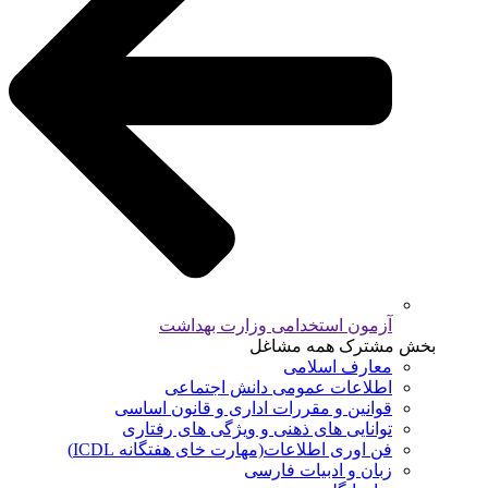
آزمون استخدامی وزارت بهداشت
بخش مشترک همه مشاغل
معارف اسلامی
اطلاعات عمومی دانش اجتماعی
قوانین و مقررات اداری و قانون اساسی
توانایی های ذهنی و ویژگی های رفتاری
فن اوری اطلاعات(مهارت خای هفتگانه ICDL)
زبان و ادبیات فارسی