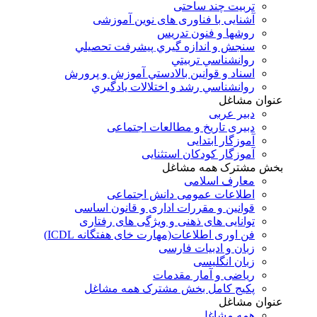
تربیت چند ساحتی
آشنایی با فناوری های نوین آموزشی
روشها و فنون تدريس
سنجش و اندازه گيري پيشرفت تحصيلي
روانشناسي تربيتي
اسناد و قوانين بالادستي آموزش و پرورش
روانشناسي رشد و اختلالات يادگيري
عنوان مشاغل
دبير عربی
دبیری تاریخ و مطالعات اجتماعی
آموزگار ابتدایی
آموزگار کودکان استثنایی
بخش مشترک همه مشاغل
معارف اسلامی
اطلاعات عمومی دانش اجتماعی
قوانین و مقررات اداری و قانون اساسی
توانایی های ذهنی و ویژگی های رفتاری
فن اوری اطلاعات(مهارت خای هفتگانه ICDL)
زبان و ادبیات فارسی
زبان انگلیسی
ریاضی و آمار مقدمات
پکیج کامل بخش مشترک همه مشاغل
عنوان مشاغل
همه مشاغل