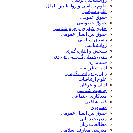
روانشناسی تربیتی
علوم سیاسی و روابط بین الملل
علوم سیاسی
حقوق عمومی
حقوق خصوصی
حقوق کیفری و جرم شناسی
حقوق بین الملل عمومی
باستان شناسی
روانشناسی
سنجش و اندازه گیری
مدیریت بازرگانی و راهبردی
حسابداری
ادبیات فرانسه
زبان و ادبیات انگلیسی
علوم ارتباطات
ادیان و عرفان
جمعیت شناسی
مددکاری اجتماعی
فقه شافعی
مشاوره
حقوق بین الملل عمومی
مدیریت دولتی
مطالعات زنان
مدرسی معارف اسلامی