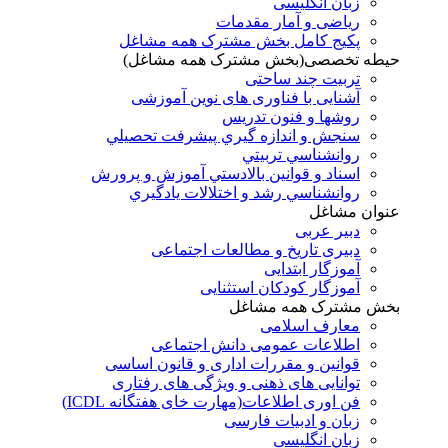
زبان انگلیسی
ریاضی و آمار مقدمات
پکیج کامل بخش مشترک همه مشاغل
حیطه تخصصی(بخش مشترک همه مشاغل)
تربیت چند ساحتی
آشنایی با فناوری های نوین آموزشی
روشها و فنون تدريس
سنجش و اندازه گيري پيشرفت تحصيلي
روانشناسي تربيتي
اسناد و قوانين بالادستي آموزش و پرورش
روانشناسي رشد و اختلالات يادگيري
عنوان مشاغل
دبير عربی
دبیری تاریخ و مطالعات اجتماعی
آموزگار ابتدایی
آموزگار کودکان استثنایی
بخش مشترک همه مشاغل
معارف اسلامی
اطلاعات عمومی دانش اجتماعی
قوانین و مقررات اداری و قانون اساسی
توانایی های ذهنی و ویژگی های رفتاری
فن اوری اطلاعات(مهارت خای هفتگانه ICDL)
زبان و ادبیات فارسی
زبان انگلیسی