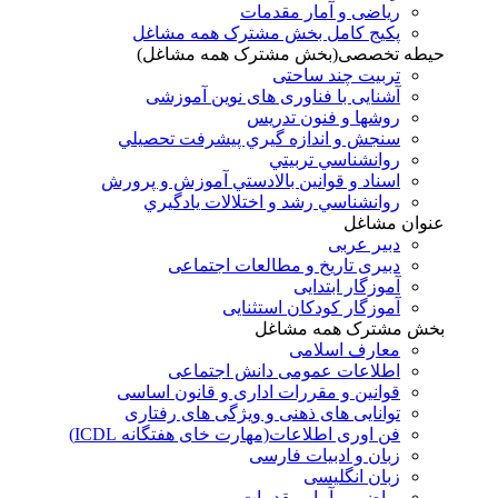
ریاضی و آمار مقدمات
پکیج کامل بخش مشترک همه مشاغل
حیطه تخصصی(بخش مشترک همه مشاغل)
تربیت چند ساحتی
آشنایی با فناوری های نوین آموزشی
روشها و فنون تدريس
سنجش و اندازه گيري پيشرفت تحصيلي
روانشناسي تربيتي
اسناد و قوانين بالادستي آموزش و پرورش
روانشناسي رشد و اختلالات يادگيري
عنوان مشاغل
دبير عربی
دبیری تاریخ و مطالعات اجتماعی
آموزگار ابتدایی
آموزگار کودکان استثنایی
بخش مشترک همه مشاغل
معارف اسلامی
اطلاعات عمومی دانش اجتماعی
قوانین و مقررات اداری و قانون اساسی
توانایی های ذهنی و ویژگی های رفتاری
فن اوری اطلاعات(مهارت خای هفتگانه ICDL)
زبان و ادبیات فارسی
زبان انگلیسی
ریاضی و آمار مقدمات