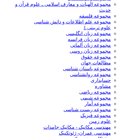
مجموعه الهیات و معارف اسلامی ـ علوم قرآن و
حدیث
مجموعه فلسفه
مجموعه علم اطلاعات و دانش شناسی
علوم تربیتی 1
مجموعه زبان انگلیسی
مجموعه زبان فرانسه
مجموعه زبان آلمانی
مجموعه زبان روسی
مجموعه حقوق
مطالعات جهان
مجموعه باستان شناسی
مجموعه روانشناسی
حسابداری
مشاوره
مجموعه ریاضی
مجموعه شیمی
مجموعه آمار
مجموعه زیست شناسی
مجموعه فیزیک
علوم زمین
مهندسی مکانیک - مکانیک جامدات
مهندسی عمران- ژئوتکنیک