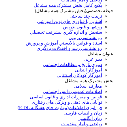
پکیج کامل بخش مشترک همه مشاغل
حیطه تخصصی(بخش مشترک همه مشاغل)
تربیت چند ساحتی
آشنایی با فناوری های نوین آموزشی
روشها و فنون تدريس
سنجش و اندازه گيري پيشرفت تحصيلي
روانشناسي تربيتي
اسناد و قوانين بالادستي آموزش و پرورش
روانشناسي رشد و اختلالات يادگيري
عنوان مشاغل
دبير عربی
دبیری تاریخ و مطالعات اجتماعی
آموزگار ابتدایی
آموزگار کودکان استثنایی
بخش مشترک همه مشاغل
معارف اسلامی
اطلاعات عمومی دانش اجتماعی
قوانین و مقررات اداری و قانون اساسی
توانایی های ذهنی و ویژگی های رفتاری
فن اوری اطلاعات(مهارت خای هفتگانه ICDL)
زبان و ادبیات فارسی
زبان انگلیسی
ریاضی و آمار مقدمات