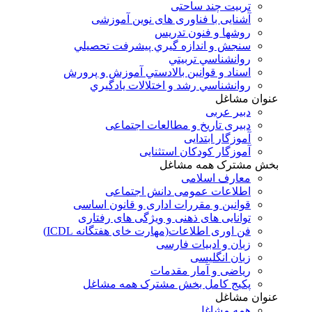
تربیت چند ساحتی
آشنایی با فناوری های نوین آموزشی
روشها و فنون تدريس
سنجش و اندازه گيري پيشرفت تحصيلي
روانشناسي تربيتي
اسناد و قوانين بالادستي آموزش و پرورش
روانشناسي رشد و اختلالات يادگيري
عنوان مشاغل
دبير عربی
دبیری تاریخ و مطالعات اجتماعی
آموزگار ابتدایی
آموزگار کودکان استثنایی
بخش مشترک همه مشاغل
معارف اسلامی
اطلاعات عمومی دانش اجتماعی
قوانین و مقررات اداری و قانون اساسی
توانایی های ذهنی و ویژگی های رفتاری
فن اوری اطلاعات(مهارت خای هفتگانه ICDL)
زبان و ادبیات فارسی
زبان انگلیسی
ریاضی و آمار مقدمات
پکیج کامل بخش مشترک همه مشاغل
عنوان مشاغل
همه مشاغل