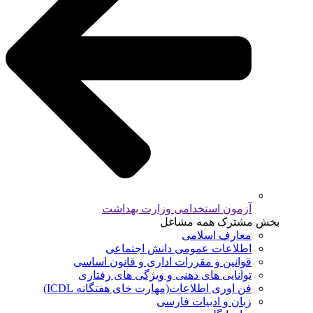
آزمون استخدامی وزارت بهداشت
بخش مشترک همه مشاغل
معارف اسلامی
اطلاعات عمومی دانش اجتماعی
قوانین و مقررات اداری و قانون اساسی
توانایی های ذهنی و ویژگی های رفتاری
فن اوری اطلاعات(مهارت خای هفتگانه ICDL)
زبان و ادبیات فارسی