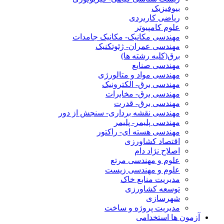
بیوفیزیک
ریاضی کاربردی
علوم کامپیوتر
مهندسی مکانیک- مکانیک جامدات
مهندسی عمران- ژئوتکنیک
برق(کلیه رشته ها)
مهندسی صنایع
مهندسی مواد و متالورژی
مهندسی برق- الکترونیک
مهندسی برق- مخابرات
مهندسی برق- قدرت
مهندسی نقشه برداری- سنجش از دور
مهندسی پلیمر- پلیمر
مهندسی هسته ای- راکتور
اقتصاد کشاورزی
اصلاح نژاد دام
علوم و مهندسی مرتع
علوم و مهندسی زیست
مدیریت منابع خاک
توسعه کشاورزی
شهرسازی
مدیریت پروژه و ساخت
آزمون ها استخدامی