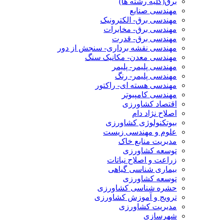
برق(کلیه رشته ها)
مهندسی صنایع
مهندسی برق- الکترونیک
مهندسی برق- مخابرات
مهندسی برق- قدرت
مهندسی نقشه برداری- سنجش از دور
مهندسی معدن- مکانیک سنگ
مهندسی پلیمر- پلیمر
مهندسی پلیمر- رنگ
مهندسی هسته ای- راکتور
مهندسی کامپیوتر
اقتصاد کشاورزی
اصلاح نژاد دام
بیوتکنولوژی کشاورزی
علوم و مهندسی زیست
مدیریت منابع خاک
توسعه کشاورزی
زراعت و اصلاح نباتات
بیماری شناسی گیاهی
توسعه کشاورزی
حشره شناسی کشاورزی
ترویج و آموزش کشاورزی
مدیریت کشاورزی
شهرسازی