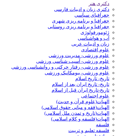
دکتری هنر
دکتری زبان و ادبیات فارسی
جغرافیای سیاسی
جغرافیا و برنامه ریزی شهری
جغرافیا و برنامه ریزی روستایی
ژئومورفولوژی
آب و هواشناسی
زبان و ادبیات عربی
علوم اقتصادی
علوم ورزشی- مدیریت ورزشی
علوم ورزشی- آسیب شناسی ورزشی
علوم ورزشی- رفتار حرکتی و روانشناسی ورزشی
علوم ورزشی- بیومکانیک ورزشی
تاریخ- تاریخ اسلام
تاریخ- تاریخ ایران بعد از اسلام
تاریخ-تاریخ ایران قبل از اسلام
علوم اجتماعی
الهیات(علوم قرآن و حدیث)
الهیات(فقه و مبانی حقوق اسلامی)
الهیات(تاریخ و تمدن ملل اسلامی)
الهیات(فلسفه و کلام اسلامی)
فلسفه
فلسفه تعلیم و تربیت