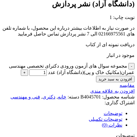
(دانشگاه آزاد) نشر پردازش
نوبت چاپ: 1
در صورت نیاز به اطلاعات بیشتر درباره این محصول، با شماره تلفن
های 02166975561 الی 7 نشر پردازش تماس حاصل فرمایید
دریافت نمونه ای از کتاب
موجود در انبار
مجموعه سوال های آزمون ورودی دکترای تخصصی مهندسی
عمران(مکانیک خاک و پی)(دانشگاه آزاد) عدد
افزودن به سبد خرید
مقايسه
افزودن به علاقه مندی
شناسه محصول:
B4045701
دسته:
خانه
,
دکتری
,
فنی و مهندسی
اشتراک گذاری:
توضیحات
توضیحات تکمیلی
نظرات (0)
توضیحات