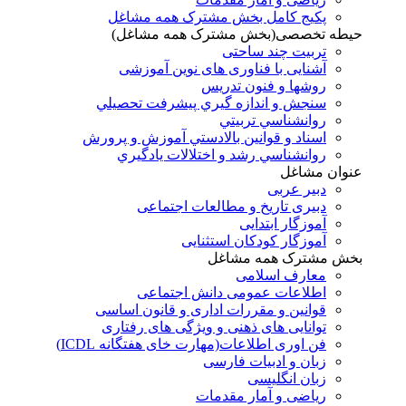
پکیج کامل بخش مشترک همه مشاغل
حیطه تخصصی(بخش مشترک همه مشاغل)
تربیت چند ساحتی
آشنایی با فناوری های نوین آموزشی
روشها و فنون تدريس
سنجش و اندازه گيري پيشرفت تحصيلي
روانشناسي تربيتي
اسناد و قوانين بالادستي آموزش و پرورش
روانشناسي رشد و اختلالات يادگيري
عنوان مشاغل
دبير عربی
دبیری تاریخ و مطالعات اجتماعی
آموزگار ابتدایی
آموزگار کودکان استثنایی
بخش مشترک همه مشاغل
معارف اسلامی
اطلاعات عمومی دانش اجتماعی
قوانین و مقررات اداری و قانون اساسی
توانایی های ذهنی و ویژگی های رفتاری
فن اوری اطلاعات(مهارت خای هفتگانه ICDL)
زبان و ادبیات فارسی
زبان انگلیسی
ریاضی و آمار مقدمات