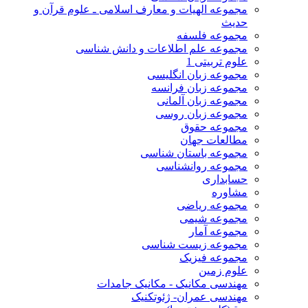
مجموعه الهیات و معارف اسلامی ـ علوم قرآن و
حدیث
مجموعه فلسفه
مجموعه علم اطلاعات و دانش شناسی
علوم تربیتی 1
مجموعه زبان انگلیسی
مجموعه زبان فرانسه
مجموعه زبان آلمانی
مجموعه زبان روسی
مجموعه حقوق
مطالعات جهان
مجموعه باستان شناسی
مجموعه روانشناسی
حسابداری
مشاوره
مجموعه ریاضی
مجموعه شیمی
مجموعه آمار
مجموعه زیست شناسی
مجموعه فیزیک
علوم زمین
مهندسی مکانیک - مکانیک جامدات
مهندسی عمران- ژئوتکنیک