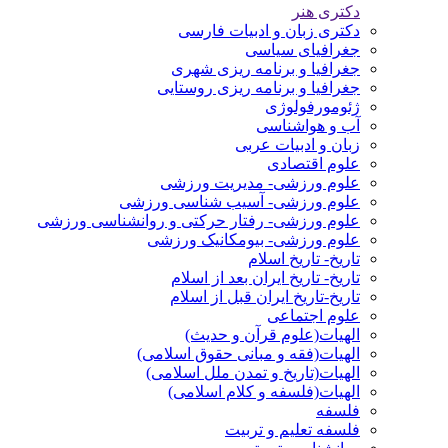
دکتری هنر
دکتری زبان و ادبیات فارسی
جغرافیای سیاسی
جغرافیا و برنامه ریزی شهری
جغرافیا و برنامه ریزی روستایی
ژئومورفولوژی
آب و هواشناسی
زبان و ادبیات عربی
علوم اقتصادی
علوم ورزشی- مدیریت ورزشی
علوم ورزشی- آسیب شناسی ورزشی
علوم ورزشی- رفتار حرکتی و روانشناسی ورزشی
علوم ورزشی- بیومکانیک ورزشی
تاریخ- تاریخ اسلام
تاریخ- تاریخ ایران بعد از اسلام
تاریخ-تاریخ ایران قبل از اسلام
علوم اجتماعی
الهیات(علوم قرآن و حدیث)
الهیات(فقه و مبانی حقوق اسلامی)
الهیات(تاریخ و تمدن ملل اسلامی)
الهیات(فلسفه و کلام اسلامی)
فلسفه
فلسفه تعلیم و تربیت