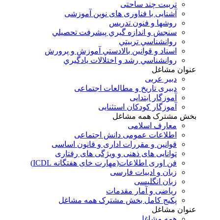
تربیت چند ساحتی
آشنایی با فناوری های نوین آموزشی
روشها و فنون تدريس
سنجش و اندازه گيري پيشرفت تحصيلي
روانشناسي تربيتي
اسناد و قوانين بالادستي آموزش و پرورش
روانشناسي رشد و اختلالات يادگيري
عنوان مشاغل
دبير عربی
دبیری تاریخ و مطالعات اجتماعی
آموزگار ابتدایی
آموزگار کودکان استثنایی
بخش مشترک همه مشاغل
معارف اسلامی
اطلاعات عمومی دانش اجتماعی
قوانین و مقررات اداری و قانون اساسی
توانایی های ذهنی و ویژگی های رفتاری
فن اوری اطلاعات(مهارت خای هفتگانه ICDL)
زبان و ادبیات فارسی
زبان انگلیسی
ریاضی و آمار مقدمات
پکیج کامل بخش مشترک همه مشاغل
عنوان مشاغل
همه مشاغل