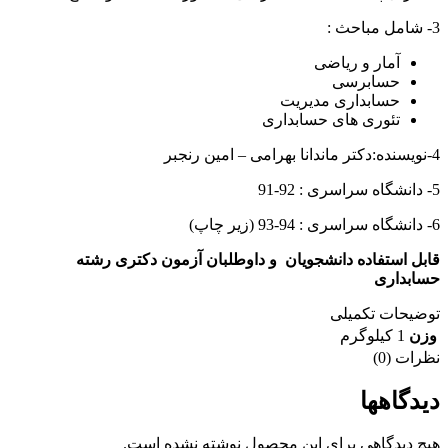
3- شامل مباحث :
آمار و ریاضی
حسابرسی
حسابداری مدیریت
تئوری های حسابداری
4-نویسنده:دکتر ماندانا بهرامی – امین رنجبر
5- دانشگاه سراسری : 92-91
6- دانشگاه سراسری : 94-93 (زیر چاپ)
قابل استفاده دانشجویان و داوطلبان آزمون دکتری رشته
حسابداری
توضیحات تکمیلی
وزن
1 کیلوگرم
نظرات (0)
دیدگاهها
هیچ دیدگاهی برای این محصول نوشته نشده است.