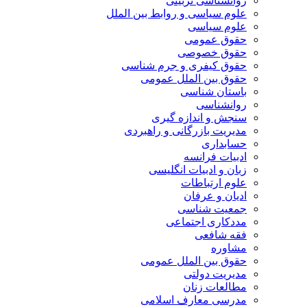
روانشناسی تربیتی
علوم سیاسی و روابط بین الملل
علوم سیاسی
حقوق عمومی
حقوق خصوصی
حقوق کیفری و جرم شناسی
حقوق بین الملل عمومی
باستان شناسی
روانشناسی
سنجش و اندازه گیری
مدیریت بازرگانی و راهبردی
حسابداری
ادبیات فرانسه
زبان و ادبیات انگلیسی
علوم ارتباطات
ادیان و عرفان
جمعیت شناسی
مددکاری اجتماعی
فقه شافعی
مشاوره
حقوق بین الملل عمومی
مدیریت دولتی
مطالعات زنان
مدرسی معارف اسلامی