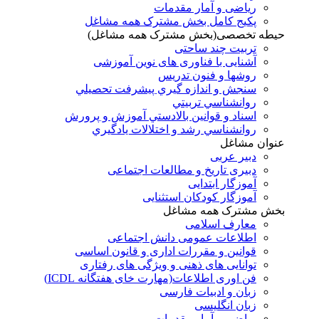
ریاضی و آمار مقدمات
پکیج کامل بخش مشترک همه مشاغل
حیطه تخصصی(بخش مشترک همه مشاغل)
تربیت چند ساحتی
آشنایی با فناوری های نوین آموزشی
روشها و فنون تدريس
سنجش و اندازه گيري پيشرفت تحصيلي
روانشناسي تربيتي
اسناد و قوانين بالادستي آموزش و پرورش
روانشناسي رشد و اختلالات يادگيري
عنوان مشاغل
دبير عربی
دبیری تاریخ و مطالعات اجتماعی
آموزگار ابتدایی
آموزگار کودکان استثنایی
بخش مشترک همه مشاغل
معارف اسلامی
اطلاعات عمومی دانش اجتماعی
قوانین و مقررات اداری و قانون اساسی
توانایی های ذهنی و ویژگی های رفتاری
فن اوری اطلاعات(مهارت خای هفتگانه ICDL)
زبان و ادبیات فارسی
زبان انگلیسی
ریاضی و آمار مقدمات