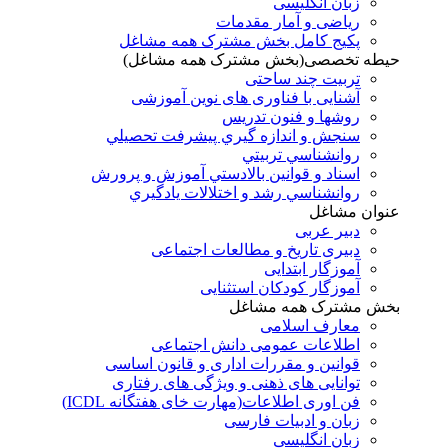
زبان انگلیسی
ریاضی و آمار مقدمات
پکیج کامل بخش مشترک همه مشاغل
حیطه تخصصی(بخش مشترک همه مشاغل)
تربیت چند ساحتی
آشنایی با فناوری های نوین آموزشی
روشها و فنون تدريس
سنجش و اندازه گيري پيشرفت تحصيلي
روانشناسي تربيتي
اسناد و قوانين بالادستي آموزش و پرورش
روانشناسي رشد و اختلالات يادگيري
عنوان مشاغل
دبير عربی
دبیری تاریخ و مطالعات اجتماعی
آموزگار ابتدایی
آموزگار کودکان استثنایی
بخش مشترک همه مشاغل
معارف اسلامی
اطلاعات عمومی دانش اجتماعی
قوانین و مقررات اداری و قانون اساسی
توانایی های ذهنی و ویژگی های رفتاری
فن اوری اطلاعات(مهارت خای هفتگانه ICDL)
زبان و ادبیات فارسی
زبان انگلیسی