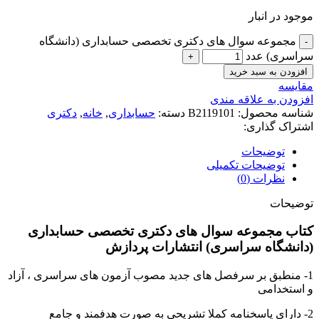
موجود در انبار
مجموعه سوال های دکتری تخصصی حسابداری (دانشگاه
سراسری) عدد
افزودن به سبد خرید
مقايسه
افزودن به علاقه مندی
شناسه محصول:
B2119101
دسته:
حسابداری
,
خانه
,
دکتری
اشتراک گذاری:
توضیحات
توضیحات تکمیلی
نظرات (0)
توضیحات
کتاب مجموعه سوال های دکتری تخصصی حسابداری
(دانشگاه سراسری) انتشارات پردازش
1- منطبق بر سرفصل های جدید مصوب آزمون های سراسری ، آزاد
و استخدامی
2- دارای پاسخنامه کملا تشریحی به صورت هدفمند و جامع