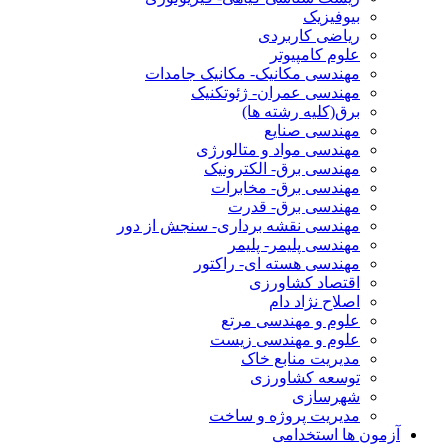
بیوفیزیک
ریاضی کاربردی
علوم کامپیوتر
مهندسی مکانیک- مکانیک جامدات
مهندسی عمران- ژئوتکنیک
برق(کلیه رشته ها)
مهندسی صنایع
مهندسی مواد و متالورژی
مهندسی برق- الکترونیک
مهندسی برق- مخابرات
مهندسی برق- قدرت
مهندسی نقشه برداری- سنجش از دور
مهندسی پلیمر- پلیمر
مهندسی هسته ای- راکتور
اقتصاد کشاورزی
اصلاح نژاد دام
علوم و مهندسی مرتع
علوم و مهندسی زیست
مدیریت منابع خاک
توسعه کشاورزی
شهرسازی
مدیریت پروژه و ساخت
آزمون ها استخدامی