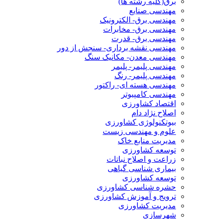
برق(کلیه رشته ها)
مهندسی صنایع
مهندسی برق- الکترونیک
مهندسی برق- مخابرات
مهندسی برق- قدرت
مهندسی نقشه برداری- سنجش از دور
مهندسی معدن- مکانیک سنگ
مهندسی پلیمر- پلیمر
مهندسی پلیمر- رنگ
مهندسی هسته ای- راکتور
مهندسی کامپیوتر
اقتصاد کشاورزی
اصلاح نژاد دام
بیوتکنولوژی کشاورزی
علوم و مهندسی زیست
مدیریت منابع خاک
توسعه کشاورزی
زراعت و اصلاح نباتات
بیماری شناسی گیاهی
توسعه کشاورزی
حشره شناسی کشاورزی
ترویج و آموزش کشاورزی
مدیریت کشاورزی
شهرسازی