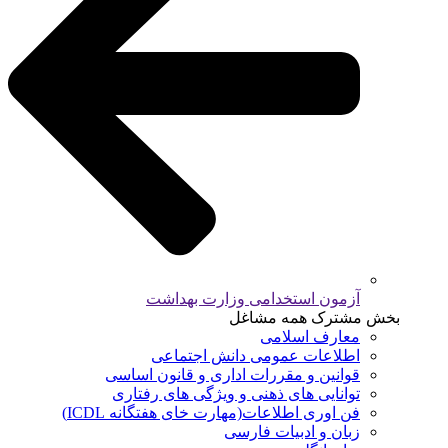
آزمون استخدامی وزارت بهداشت
بخش مشترک همه مشاغل
معارف اسلامی
اطلاعات عمومی دانش اجتماعی
قوانین و مقررات اداری و قانون اساسی
توانایی های ذهنی و ویژگی های رفتاری
فن اوری اطلاعات(مهارت خای هفتگانه ICDL)
زبان و ادبیات فارسی