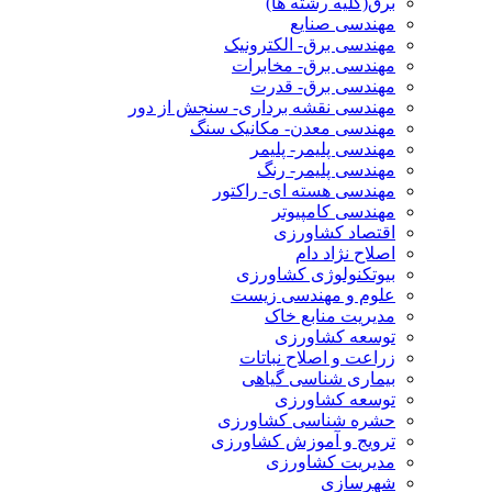
برق(کلیه رشته ها)
مهندسی صنایع
مهندسی برق- الکترونیک
مهندسی برق- مخابرات
مهندسی برق- قدرت
مهندسی نقشه برداری- سنجش از دور
مهندسی معدن- مکانیک سنگ
مهندسی پلیمر- پلیمر
مهندسی پلیمر- رنگ
مهندسی هسته ای- راکتور
مهندسی کامپیوتر
اقتصاد کشاورزی
اصلاح نژاد دام
بیوتکنولوژی کشاورزی
علوم و مهندسی زیست
مدیریت منابع خاک
توسعه کشاورزی
زراعت و اصلاح نباتات
بیماری شناسی گیاهی
توسعه کشاورزی
حشره شناسی کشاورزی
ترویج و آموزش کشاورزی
مدیریت کشاورزی
شهرسازی