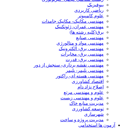
بیوفیزیک
ریاضی کاربردی
علوم کامپیوتر
مهندسی مکانیک- مکانیک جامدات
مهندسی عمران- ژئوتکنیک
برق(کلیه رشته ها)
مهندسی صنایع
مهندسی مواد و متالورژی
مهندسی برق- الکترونیک
مهندسی برق- مخابرات
مهندسی برق- قدرت
مهندسی نقشه برداری- سنجش از دور
مهندسی پلیمر- پلیمر
مهندسی هسته ای- راکتور
اقتصاد کشاورزی
اصلاح نژاد دام
علوم و مهندسی مرتع
علوم و مهندسی زیست
مدیریت منابع خاک
توسعه کشاورزی
شهرسازی
مدیریت پروژه و ساخت
آزمون ها استخدامی