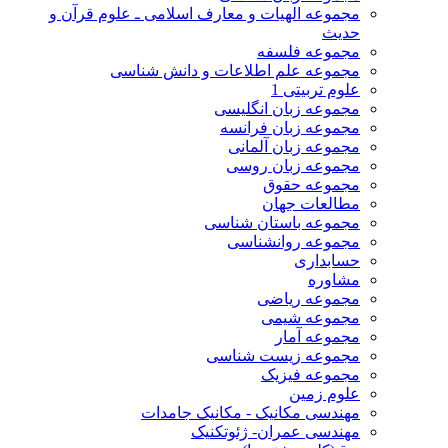
مجموعه الهیات و معارف اسلامی ـ علوم قرآن و
حدیث
مجموعه فلسفه
مجموعه علم اطلاعات و دانش شناسی
علوم تربیتی 1
مجموعه زبان انگلیسی
مجموعه زبان فرانسه
مجموعه زبان آلمانی
مجموعه زبان روسی
مجموعه حقوق
مطالعات جهان
مجموعه باستان شناسی
مجموعه روانشناسی
حسابداری
مشاوره
مجموعه ریاضی
مجموعه شیمی
مجموعه آمار
مجموعه زیست شناسی
مجموعه فیزیک
علوم زمین
مهندسی مکانیک - مکانیک جامدات
مهندسی عمران- ژئوتکنیک