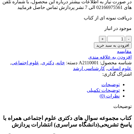
در صورت نیاز به اطلاعات بیشتر درباره این محصول، با شماره تلفن
های 02166975561 الی 7 نشر پردازش تماس حاصل فرمایید
دریافت نمونه ای از کتاب
موجود در انبار
مجموعه
سوال
افزودن به سبد خرید
های
مقايسه
دکتری
افزودن به علاقه مندی
علوم
شناسه محصول:
A2110001
دسته:
خانه
,
دکتری
,
علوم اجتماعی
,
اجتماعی
علوم انسانی
,
کارشناسی ارشد
همراه
اشتراک گذاری:
با
پاسخ
توضیحات
تشریحی(دانشگاه
توضیحات تکمیلی
سراسری)
نظرات (0)
عدد
توضیحات
کتاب مجموعه سوال های دکتری علوم اجتماعی همراه با
پاسخ تشریحی(دانشگاه سراسری) انتشارات پردازش