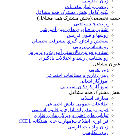
زبان انگلیسی
ریاضی و آمار مقدمات
پکیج کامل بخش مشترک همه مشاغل
حیطه تخصصی(بخش مشترک همه مشاغل)
تربیت چند ساحتی
آشنایی با فناوری های نوین آموزشی
روشها و فنون تدريس
سنجش و اندازه گيري پيشرفت تحصيلي
روانشناسي تربيتي
اسناد و قوانين بالادستي آموزش و پرورش
روانشناسي رشد و اختلالات يادگيري
عنوان مشاغل
دبير عربی
دبیری تاریخ و مطالعات اجتماعی
آموزگار ابتدایی
آموزگار کودکان استثنایی
بخش مشترک همه مشاغل
معارف اسلامی
اطلاعات عمومی دانش اجتماعی
قوانین و مقررات اداری و قانون اساسی
توانایی های ذهنی و ویژگی های رفتاری
فن اوری اطلاعات(مهارت خای هفتگانه ICDL)
زبان و ادبیات فارسی
زبان انگلیسی