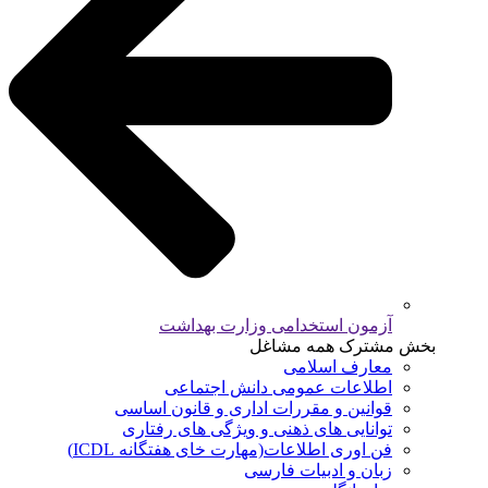
آزمون استخدامی وزارت بهداشت
بخش مشترک همه مشاغل
معارف اسلامی
اطلاعات عمومی دانش اجتماعی
قوانین و مقررات اداری و قانون اساسی
توانایی های ذهنی و ویژگی های رفتاری
فن اوری اطلاعات(مهارت خای هفتگانه ICDL)
زبان و ادبیات فارسی