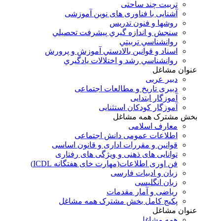
تربیت چند ساحتی
آشنایی با فناوری های نوین آموزشی
روشها و فنون تدريس
سنجش و اندازه گيري پيشرفت تحصيلي
روانشناسي تربيتي
اسناد و قوانين بالادستي آموزش و پرورش
روانشناسي رشد و اختلالات يادگيري
عنوان مشاغل
دبير عربی
دبیری تاریخ و مطالعات اجتماعی
آموزگار ابتدایی
آموزگار کودکان استثنایی
بخش مشترک همه مشاغل
معارف اسلامی
اطلاعات عمومی دانش اجتماعی
قوانین و مقررات اداری و قانون اساسی
توانایی های ذهنی و ویژگی های رفتاری
فن اوری اطلاعات(مهارت خای هفتگانه ICDL)
زبان و ادبیات فارسی
زبان انگلیسی
ریاضی و آمار مقدمات
پکیج کامل بخش مشترک همه مشاغل
عنوان مشاغل
همه مشاغل