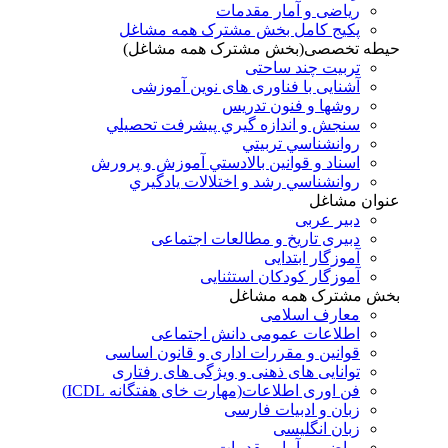
ریاضی و آمار مقدمات
پکیج کامل بخش مشترک همه مشاغل
حیطه تخصصی(بخش مشترک همه مشاغل)
تربیت چند ساحتی
آشنایی با فناوری های نوین آموزشی
روشها و فنون تدريس
سنجش و اندازه گيري پيشرفت تحصيلي
روانشناسي تربيتي
اسناد و قوانين بالادستي آموزش و پرورش
روانشناسي رشد و اختلالات يادگيري
عنوان مشاغل
دبير عربی
دبیری تاریخ و مطالعات اجتماعی
آموزگار ابتدایی
آموزگار کودکان استثنایی
بخش مشترک همه مشاغل
معارف اسلامی
اطلاعات عمومی دانش اجتماعی
قوانین و مقررات اداری و قانون اساسی
توانایی های ذهنی و ویژگی های رفتاری
فن اوری اطلاعات(مهارت خای هفتگانه ICDL)
زبان و ادبیات فارسی
زبان انگلیسی
ریاضی و آمار مقدمات