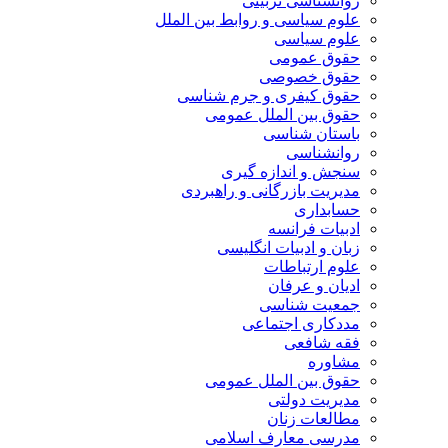
روانشناسی تربیتی
علوم سیاسی و روابط بین الملل
علوم سیاسی
حقوق عمومی
حقوق خصوصی
حقوق کیفری و جرم شناسی
حقوق بین الملل عمومی
باستان شناسی
روانشناسی
سنجش و اندازه گیری
مدیریت بازرگانی و راهبردی
حسابداری
ادبیات فرانسه
زبان و ادبیات انگلیسی
علوم ارتباطات
ادیان و عرفان
جمعیت شناسی
مددکاری اجتماعی
فقه شافعی
مشاوره
حقوق بین الملل عمومی
مدیریت دولتی
مطالعات زنان
مدرسی معارف اسلامی