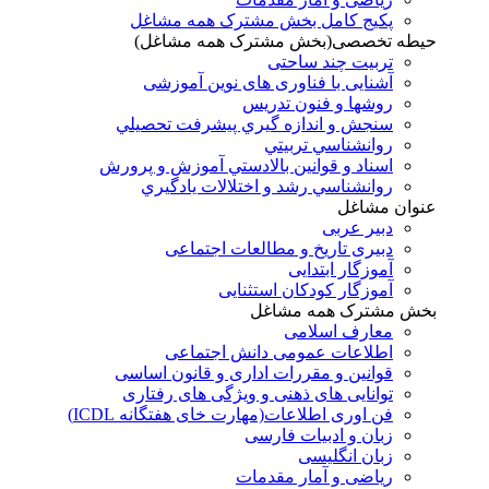
پکیج کامل بخش مشترک همه مشاغل
حیطه تخصصی(بخش مشترک همه مشاغل)
تربیت چند ساحتی
آشنایی با فناوری های نوین آموزشی
روشها و فنون تدريس
سنجش و اندازه گيري پيشرفت تحصيلي
روانشناسي تربيتي
اسناد و قوانين بالادستي آموزش و پرورش
روانشناسي رشد و اختلالات يادگيري
عنوان مشاغل
دبير عربی
دبیری تاریخ و مطالعات اجتماعی
آموزگار ابتدایی
آموزگار کودکان استثنایی
بخش مشترک همه مشاغل
معارف اسلامی
اطلاعات عمومی دانش اجتماعی
قوانین و مقررات اداری و قانون اساسی
توانایی های ذهنی و ویژگی های رفتاری
فن اوری اطلاعات(مهارت خای هفتگانه ICDL)
زبان و ادبیات فارسی
زبان انگلیسی
ریاضی و آمار مقدمات