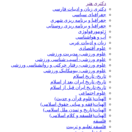
دکتری هنر
دکتری زبان و ادبیات فارسی
جغرافیای سیاسی
جغرافیا و برنامه ریزی شهری
جغرافیا و برنامه ریزی روستایی
ژئومورفولوژی
آب و هواشناسی
زبان و ادبیات عربی
علوم اقتصادی
علوم ورزشی- مدیریت ورزشی
علوم ورزشی- آسیب شناسی ورزشی
علوم ورزشی- رفتار حرکتی و روانشناسی ورزشی
علوم ورزشی- بیومکانیک ورزشی
تاریخ- تاریخ اسلام
تاریخ- تاریخ ایران بعد از اسلام
تاریخ-تاریخ ایران قبل از اسلام
علوم اجتماعی
الهیات(علوم قرآن و حدیث)
الهیات(فقه و مبانی حقوق اسلامی)
الهیات(تاریخ و تمدن ملل اسلامی)
الهیات(فلسفه و کلام اسلامی)
فلسفه
فلسفه تعلیم و تربیت