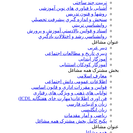
تربیت چند ساحتی
آشنایی با فناوری های نوین آموزشی
روشها و فنون تدريس
سنجش و اندازه گيري پيشرفت تحصيلي
روانشناسي تربيتي
اسناد و قوانين بالادستي آموزش و پرورش
روانشناسي رشد و اختلالات يادگيري
عنوان مشاغل
دبير عربی
دبیری تاریخ و مطالعات اجتماعی
آموزگار ابتدایی
آموزگار کودکان استثنایی
بخش مشترک همه مشاغل
معارف اسلامی
اطلاعات عمومی دانش اجتماعی
قوانین و مقررات اداری و قانون اساسی
توانایی های ذهنی و ویژگی های رفتاری
فن اوری اطلاعات(مهارت خای هفتگانه ICDL)
زبان و ادبیات فارسی
زبان انگلیسی
ریاضی و آمار مقدمات
پکیج کامل بخش مشترک همه مشاغل
عنوان مشاغل
همه مشاغل