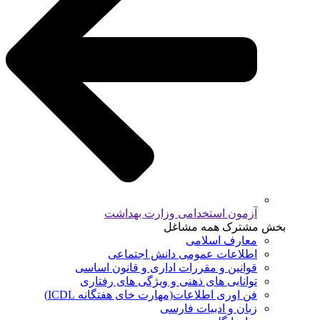
آزمون استخدامی وزارت بهداشت
بخش مشترک همه مشاغل
معارف اسلامی
اطلاعات عمومی دانش اجتماعی
قوانین و مقررات اداری و قانون اساسی
توانایی های ذهنی و ویژگی های رفتاری
فن اوری اطلاعات(مهارت خای هفتگانه ICDL)
زبان و ادبیات فارسی