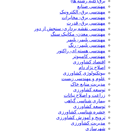
برق(کلیه رشته ها)
مهندسی صنایع
مهندسی برق- الکترونیک
مهندسی برق- مخابرات
مهندسی برق- قدرت
مهندسی نقشه برداری- سنجش از دور
مهندسی معدن- مکانیک سنگ
مهندسی پلیمر- پلیمر
مهندسی پلیمر- رنگ
مهندسی هسته ای- راکتور
مهندسی کامپیوتر
اقتصاد کشاورزی
اصلاح نژاد دام
بیوتکنولوژی کشاورزی
علوم و مهندسی زیست
مدیریت منابع خاک
توسعه کشاورزی
زراعت و اصلاح نباتات
بیماری شناسی گیاهی
توسعه کشاورزی
حشره شناسی کشاورزی
ترویج و آموزش کشاورزی
مدیریت کشاورزی
شهرسازی