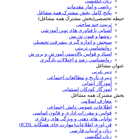
زبان انگلیسی
ریاضی و آمار مقدمات
پکیج کامل بخش مشترک همه مشاغل
حیطه تخصصی(بخش مشترک همه مشاغل)
تربیت چند ساحتی
آشنایی با فناوری های نوین آموزشی
روشها و فنون تدريس
سنجش و اندازه گيري پيشرفت تحصيلي
روانشناسي تربيتي
اسناد و قوانين بالادستي آموزش و پرورش
روانشناسي رشد و اختلالات يادگيري
عنوان مشاغل
دبير عربی
دبیری تاریخ و مطالعات اجتماعی
آموزگار ابتدایی
آموزگار کودکان استثنایی
بخش مشترک همه مشاغل
معارف اسلامی
اطلاعات عمومی دانش اجتماعی
قوانین و مقررات اداری و قانون اساسی
توانایی های ذهنی و ویژگی های رفتاری
فن اوری اطلاعات(مهارت خای هفتگانه ICDL)
زبان و ادبیات فارسی
زبان انگلیسی