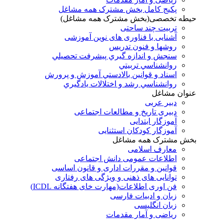
پکیج کامل بخش مشترک همه مشاغل
حیطه تخصصی(بخش مشترک همه مشاغل)
تربیت چند ساحتی
آشنایی با فناوری های نوین آموزشی
روشها و فنون تدريس
سنجش و اندازه گيري پيشرفت تحصيلي
روانشناسي تربيتي
اسناد و قوانين بالادستي آموزش و پرورش
روانشناسي رشد و اختلالات يادگيري
عنوان مشاغل
دبير عربی
دبیری تاریخ و مطالعات اجتماعی
آموزگار ابتدایی
آموزگار کودکان استثنایی
بخش مشترک همه مشاغل
معارف اسلامی
اطلاعات عمومی دانش اجتماعی
قوانین و مقررات اداری و قانون اساسی
توانایی های ذهنی و ویژگی های رفتاری
فن اوری اطلاعات(مهارت خای هفتگانه ICDL)
زبان و ادبیات فارسی
زبان انگلیسی
ریاضی و آمار مقدمات