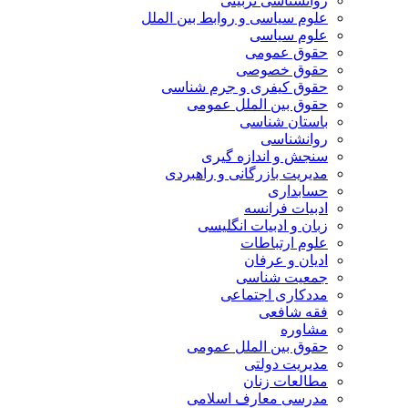
روانشناسی تربیتی
علوم سیاسی و روابط بین الملل
علوم سیاسی
حقوق عمومی
حقوق خصوصی
حقوق کیفری و جرم شناسی
حقوق بین الملل عمومی
باستان شناسی
روانشناسی
سنجش و اندازه گیری
مدیریت بازرگانی و راهبردی
حسابداری
ادبیات فرانسه
زبان و ادبیات انگلیسی
علوم ارتباطات
ادیان و عرفان
جمعیت شناسی
مددکاری اجتماعی
فقه شافعی
مشاوره
حقوق بین الملل عمومی
مدیریت دولتی
مطالعات زنان
مدرسی معارف اسلامی