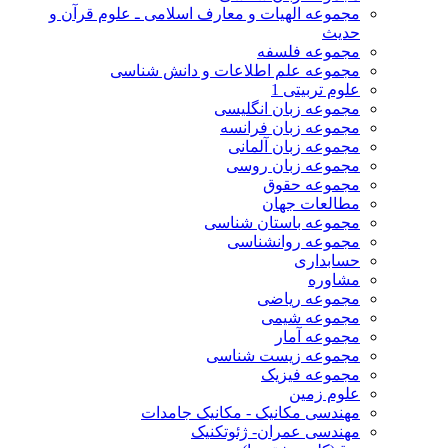
مجموعه الهیات و معارف اسلامی ـ علوم قرآن و
حدیث
مجموعه فلسفه
مجموعه علم اطلاعات و دانش شناسی
علوم تربیتی 1
مجموعه زبان انگلیسی
مجموعه زبان فرانسه
مجموعه زبان آلمانی
مجموعه زبان روسی
مجموعه حقوق
مطالعات جهان
مجموعه باستان شناسی
مجموعه روانشناسی
حسابداری
مشاوره
مجموعه ریاضی
مجموعه شیمی
مجموعه آمار
مجموعه زیست شناسی
مجموعه فیزیک
علوم زمین
مهندسی مکانیک - مکانیک جامدات
مهندسی عمران- ژئوتکنیک