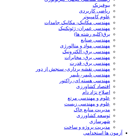
بیوفیزیک
ریاضی کاربردی
علوم کامپیوتر
مهندسی مکانیک- مکانیک جامدات
مهندسی عمران- ژئوتکنیک
برق(کلیه رشته ها)
مهندسی صنایع
مهندسی مواد و متالورژی
مهندسی برق- الکترونیک
مهندسی برق- مخابرات
مهندسی برق- قدرت
مهندسی نقشه برداری- سنجش از دور
مهندسی پلیمر- پلیمر
مهندسی هسته ای- راکتور
اقتصاد کشاورزی
اصلاح نژاد دام
علوم و مهندسی مرتع
علوم و مهندسی زیست
مدیریت منابع خاک
توسعه کشاورزی
شهرسازی
مدیریت پروژه و ساخت
آزمون ها استخدامی