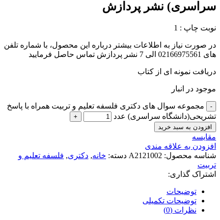
سراسری) نشر پردازش
نوبت چاپ : 1
در صورت نیاز به اطلاعات بیشتر درباره این محصول، با شماره تلفن
های 02166975561 الی 7 نشر پردازش تماس حاصل فرمایید
دریافت نمونه ای از کتاب
موجود در انبار
مجموعه سوال های دکتری فلسفه تعلیم و تربیت همراه با پاسخ
تشریحی(دانشگاه سراسری) عدد
افزودن به سبد خرید
مقايسه
افزودن به علاقه مندی
شناسه محصول:
A2121002
دسته:
خانه
,
دکتری
,
فلسفه تعلیم و
تربیت
اشتراک گذاری:
توضیحات
توضیحات تکمیلی
نظرات (0)