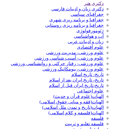
دکتری هنر
دکتری زبان و ادبیات فارسی
جغرافیای سیاسی
جغرافیا و برنامه ریزی شهری
جغرافیا و برنامه ریزی روستایی
ژئومورفولوژی
آب و هواشناسی
زبان و ادبیات عربی
علوم اقتصادی
علوم ورزشی- مدیریت ورزشی
علوم ورزشی- آسیب شناسی ورزشی
علوم ورزشی- رفتار حرکتی و روانشناسی ورزشی
علوم ورزشی- بیومکانیک ورزشی
تاریخ- تاریخ اسلام
تاریخ- تاریخ ایران بعد از اسلام
تاریخ-تاریخ ایران قبل از اسلام
علوم اجتماعی
الهیات(علوم قرآن و حدیث)
الهیات(فقه و مبانی حقوق اسلامی)
الهیات(تاریخ و تمدن ملل اسلامی)
الهیات(فلسفه و کلام اسلامی)
فلسفه
فلسفه تعلیم و تربیت