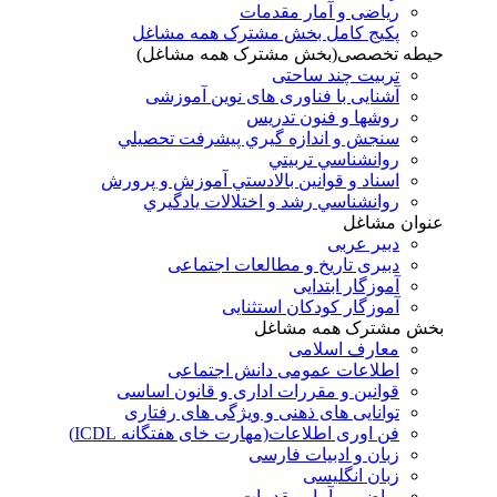
ریاضی و آمار مقدمات
پکیج کامل بخش مشترک همه مشاغل
حیطه تخصصی(بخش مشترک همه مشاغل)
تربیت چند ساحتی
آشنایی با فناوری های نوین آموزشی
روشها و فنون تدريس
سنجش و اندازه گيري پيشرفت تحصيلي
روانشناسي تربيتي
اسناد و قوانين بالادستي آموزش و پرورش
روانشناسي رشد و اختلالات يادگيري
عنوان مشاغل
دبير عربی
دبیری تاریخ و مطالعات اجتماعی
آموزگار ابتدایی
آموزگار کودکان استثنایی
بخش مشترک همه مشاغل
معارف اسلامی
اطلاعات عمومی دانش اجتماعی
قوانین و مقررات اداری و قانون اساسی
توانایی های ذهنی و ویژگی های رفتاری
فن اوری اطلاعات(مهارت خای هفتگانه ICDL)
زبان و ادبیات فارسی
زبان انگلیسی
ریاضی و آمار مقدمات