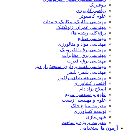
بیوفیزیک
ریاضی کاربردی
علوم کامپیوتر
مهندسی مکانیک- مکانیک جامدات
مهندسی عمران- ژئوتکنیک
برق(کلیه رشته ها)
مهندسی صنایع
مهندسی مواد و متالورژی
مهندسی برق- الکترونیک
مهندسی برق- مخابرات
مهندسی برق- قدرت
مهندسی نقشه برداری- سنجش از دور
مهندسی پلیمر- پلیمر
مهندسی هسته ای- راکتور
اقتصاد کشاورزی
اصلاح نژاد دام
علوم و مهندسی مرتع
علوم و مهندسی زیست
مدیریت منابع خاک
توسعه کشاورزی
شهرسازی
مدیریت پروژه و ساخت
آزمون ها استخدامی