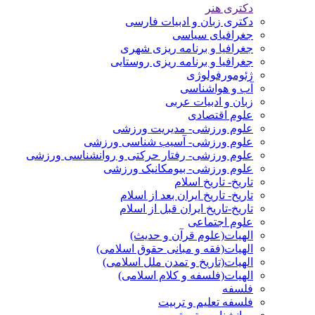
دکتری هنر
دکتری زبان و ادبیات فارسی
جغرافیای سیاسی
جغرافیا و برنامه ریزی شهری
جغرافیا و برنامه ریزی روستایی
ژئومورفولوژی
آب و هواشناسی
زبان و ادبیات عربی
علوم اقتصادی
علوم ورزشی- مدیریت ورزشی
علوم ورزشی- آسیب شناسی ورزشی
علوم ورزشی- رفتار حرکتی و روانشناسی ورزشی
علوم ورزشی- بیومکانیک ورزشی
تاریخ- تاریخ اسلام
تاریخ- تاریخ ایران بعد از اسلام
تاریخ-تاریخ ایران قبل از اسلام
علوم اجتماعی
الهیات(علوم قرآن و حدیث)
الهیات(فقه و مبانی حقوق اسلامی)
الهیات(تاریخ و تمدن ملل اسلامی)
الهیات(فلسفه و کلام اسلامی)
فلسفه
فلسفه تعلیم و تربیت