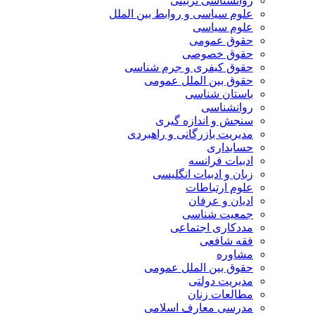
روانشناسی تربیتی
علوم سیاسی و روابط بین الملل
علوم سیاسی
حقوق عمومی
حقوق خصوصی
حقوق کیفری و جرم شناسی
حقوق بین الملل عمومی
باستان شناسی
روانشناسی
سنجش و اندازه گیری
مدیریت بازرگانی و راهبردی
حسابداری
ادبیات فرانسه
زبان و ادبیات انگلیسی
علوم ارتباطات
ادیان و عرفان
جمعیت شناسی
مددکاری اجتماعی
فقه شافعی
مشاوره
حقوق بین الملل عمومی
مدیریت دولتی
مطالعات زنان
مدرسی معارف اسلامی