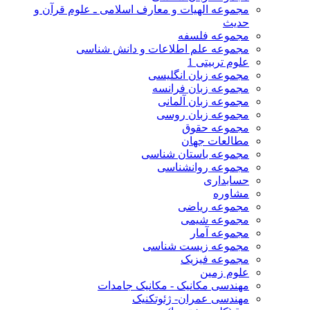
مجموعه الهیات و معارف اسلامی ـ علوم قرآن و
حدیث
مجموعه فلسفه
مجموعه علم اطلاعات و دانش شناسی
علوم تربیتی 1
مجموعه زبان انگلیسی
مجموعه زبان فرانسه
مجموعه زبان آلمانی
مجموعه زبان روسی
مجموعه حقوق
مطالعات جهان
مجموعه باستان شناسی
مجموعه روانشناسی
حسابداری
مشاوره
مجموعه ریاضی
مجموعه شیمی
مجموعه آمار
مجموعه زیست شناسی
مجموعه فیزیک
علوم زمین
مهندسی مکانیک - مکانیک جامدات
مهندسی عمران- ژئوتکنیک