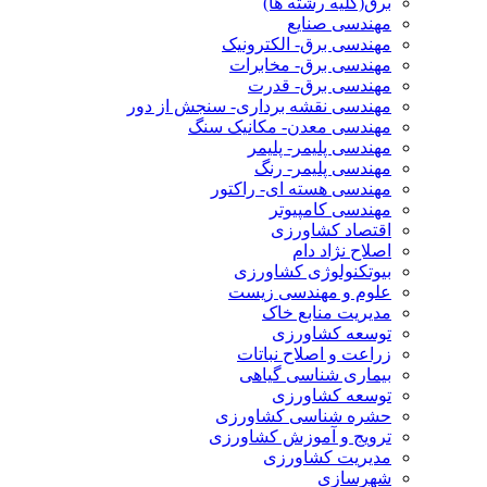
برق(کلیه رشته ها)
مهندسی صنایع
مهندسی برق- الکترونیک
مهندسی برق- مخابرات
مهندسی برق- قدرت
مهندسی نقشه برداری- سنجش از دور
مهندسی معدن- مکانیک سنگ
مهندسی پلیمر- پلیمر
مهندسی پلیمر- رنگ
مهندسی هسته ای- راکتور
مهندسی کامپیوتر
اقتصاد کشاورزی
اصلاح نژاد دام
بیوتکنولوژی کشاورزی
علوم و مهندسی زیست
مدیریت منابع خاک
توسعه کشاورزی
زراعت و اصلاح نباتات
بیماری شناسی گیاهی
توسعه کشاورزی
حشره شناسی کشاورزی
ترویج و آموزش کشاورزی
مدیریت کشاورزی
شهرسازی