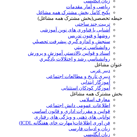
زبان انگلیسی
ریاضی و آمار مقدمات
پکیج کامل بخش مشترک همه مشاغل
حیطه تخصصی(بخش مشترک همه مشاغل)
تربیت چند ساحتی
آشنایی با فناوری های نوین آموزشی
روشها و فنون تدريس
سنجش و اندازه گيري پيشرفت تحصيلي
روانشناسي تربيتي
اسناد و قوانين بالادستي آموزش و پرورش
روانشناسي رشد و اختلالات يادگيري
عنوان مشاغل
دبير عربی
دبیری تاریخ و مطالعات اجتماعی
آموزگار ابتدایی
آموزگار کودکان استثنایی
بخش مشترک همه مشاغل
معارف اسلامی
اطلاعات عمومی دانش اجتماعی
قوانین و مقررات اداری و قانون اساسی
توانایی های ذهنی و ویژگی های رفتاری
فن اوری اطلاعات(مهارت خای هفتگانه ICDL)
زبان و ادبیات فارسی
زبان انگلیسی