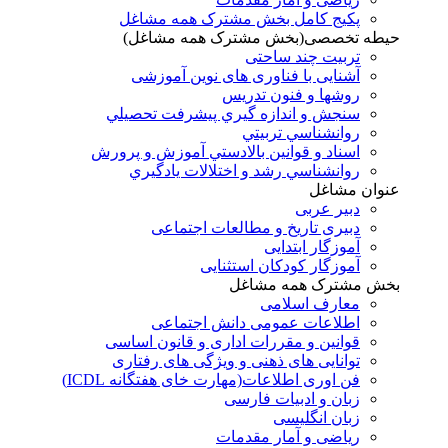
پکیج کامل بخش مشترک همه مشاغل
حیطه تخصصی(بخش مشترک همه مشاغل)
تربیت چند ساحتی
آشنایی با فناوری های نوین آموزشی
روشها و فنون تدريس
سنجش و اندازه گيري پيشرفت تحصيلي
روانشناسي تربيتي
اسناد و قوانين بالادستي آموزش و پرورش
روانشناسي رشد و اختلالات يادگيري
عنوان مشاغل
دبير عربی
دبیری تاریخ و مطالعات اجتماعی
آموزگار ابتدایی
آموزگار کودکان استثنایی
بخش مشترک همه مشاغل
معارف اسلامی
اطلاعات عمومی دانش اجتماعی
قوانین و مقررات اداری و قانون اساسی
توانایی های ذهنی و ویژگی های رفتاری
فن اوری اطلاعات(مهارت خای هفتگانه ICDL)
زبان و ادبیات فارسی
زبان انگلیسی
ریاضی و آمار مقدمات