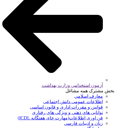
آزمون استخدامی وزارت بهداشت
بخش مشترک همه مشاغل
معارف اسلامی
اطلاعات عمومی دانش اجتماعی
قوانین و مقررات اداری و قانون اساسی
توانایی های ذهنی و ویژگی های رفتاری
فن اوری اطلاعات(مهارت خای هفتگانه ICDL)
زبان و ادبیات فارسی