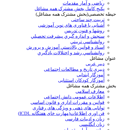
ریاضی و آمار مقدمات
پکیج کامل بخش مشترک همه مشاغل
حیطه تخصصی(بخش مشترک همه مشاغل)
تربیت چند ساحتی
آشنایی با فناوری های نوین آموزشی
روشها و فنون تدريس
سنجش و اندازه گيري پيشرفت تحصيلي
روانشناسي تربيتي
اسناد و قوانين بالادستي آموزش و پرورش
روانشناسي رشد و اختلالات يادگيري
عنوان مشاغل
دبير عربی
دبیری تاریخ و مطالعات اجتماعی
آموزگار ابتدایی
آموزگار کودکان استثنایی
بخش مشترک همه مشاغل
معارف اسلامی
اطلاعات عمومی دانش اجتماعی
قوانین و مقررات اداری و قانون اساسی
توانایی های ذهنی و ویژگی های رفتاری
فن اوری اطلاعات(مهارت خای هفتگانه ICDL)
زبان و ادبیات فارسی
زبان انگلیسی
ریاضی و آمار مقدمات