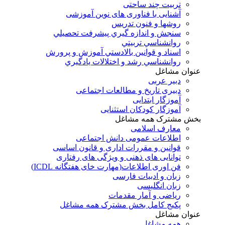
تربیت چند ساحتی
آشنایی با فناوری های نوین آموزشی
روشها و فنون تدريس
سنجش و اندازه گيري پيشرفت تحصيلي
روانشناسي تربيتي
اسناد و قوانين بالادستي آموزش و پرورش
روانشناسي رشد و اختلالات يادگيري
عنوان مشاغل
دبير عربی
دبیری تاریخ و مطالعات اجتماعی
آموزگار ابتدایی
آموزگار کودکان استثنایی
بخش مشترک همه مشاغل
معارف اسلامی
اطلاعات عمومی دانش اجتماعی
قوانین و مقررات اداری و قانون اساسی
توانایی های ذهنی و ویژگی های رفتاری
فن اوری اطلاعات(مهارت خای هفتگانه ICDL)
زبان و ادبیات فارسی
زبان انگلیسی
ریاضی و آمار مقدمات
پکیج کامل بخش مشترک همه مشاغل
عنوان مشاغل
همه مشاغل