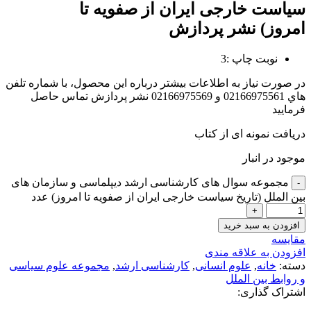
سیاست خارجی ایران از صفویه تا
امروز) نشر پردازش
نوبت چاپ :3
در صورت نياز به اطلاعات بيشتر درباره اين محصول، با شماره تلفن
هاي 02166975561 و 02166975569 نشر پردازش تماس حاصل
فرماييد
دریافت نمونه ای از کتاب
موجود در انبار
مجموعه سوال های کارشناسی ارشد دیپلماسی و سازمان های
بین الملل (تاریخ سیاست خارجی ایران از صفویه تا امروز) عدد
افزودن به سبد خرید
مقايسه
افزودن به علاقه مندی
دسته:
خانه
,
علوم انسانی
,
کارشناسی ارشد
,
مجموعه علوم سیاسی
و روابط بین الملل
اشتراک گذاری: