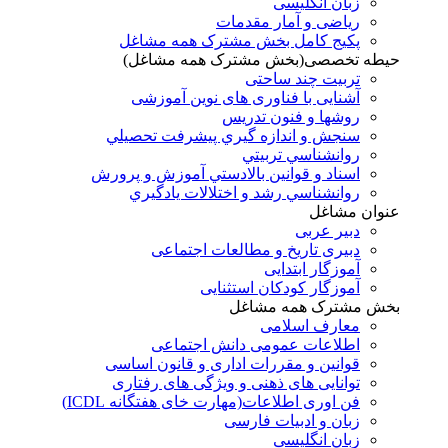
زبان انگلیسی
ریاضی و آمار مقدمات
پکیج کامل بخش مشترک همه مشاغل
حیطه تخصصی(بخش مشترک همه مشاغل)
تربیت چند ساحتی
آشنایی با فناوری های نوین آموزشی
روشها و فنون تدريس
سنجش و اندازه گيري پيشرفت تحصيلي
روانشناسي تربيتي
اسناد و قوانين بالادستي آموزش و پرورش
روانشناسي رشد و اختلالات يادگيري
عنوان مشاغل
دبير عربی
دبیری تاریخ و مطالعات اجتماعی
آموزگار ابتدایی
آموزگار کودکان استثنایی
بخش مشترک همه مشاغل
معارف اسلامی
اطلاعات عمومی دانش اجتماعی
قوانین و مقررات اداری و قانون اساسی
توانایی های ذهنی و ویژگی های رفتاری
فن اوری اطلاعات(مهارت خای هفتگانه ICDL)
زبان و ادبیات فارسی
زبان انگلیسی