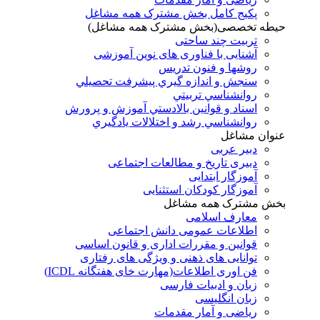
پکیج کامل بخش مشترک همه مشاغل
حیطه تخصصی(بخش مشترک همه مشاغل)
تربیت چند ساحتی
آشنایی با فناوری های نوین آموزشی
روشها و فنون تدريس
سنجش و اندازه گيري پيشرفت تحصيلي
روانشناسي تربيتي
اسناد و قوانين بالادستي آموزش و پرورش
روانشناسي رشد و اختلالات يادگيري
عنوان مشاغل
دبير عربی
دبیری تاریخ و مطالعات اجتماعی
آموزگار ابتدایی
آموزگار کودکان استثنایی
بخش مشترک همه مشاغل
معارف اسلامی
اطلاعات عمومی دانش اجتماعی
قوانین و مقررات اداری و قانون اساسی
توانایی های ذهنی و ویژگی های رفتاری
فن اوری اطلاعات(مهارت خای هفتگانه ICDL)
زبان و ادبیات فارسی
زبان انگلیسی
ریاضی و آمار مقدمات