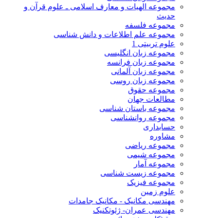
مجموعه الهیات و معارف اسلامی ـ علوم قرآن و
حدیث
مجموعه فلسفه
مجموعه علم اطلاعات و دانش شناسی
علوم تربیتی 1
مجموعه زبان انگلیسی
مجموعه زبان فرانسه
مجموعه زبان آلمانی
مجموعه زبان روسی
مجموعه حقوق
مطالعات جهان
مجموعه باستان شناسی
مجموعه روانشناسی
حسابداری
مشاوره
مجموعه ریاضی
مجموعه شیمی
مجموعه آمار
مجموعه زیست شناسی
مجموعه فیزیک
علوم زمین
مهندسی مکانیک - مکانیک جامدات
مهندسی عمران- ژئوتکنیک