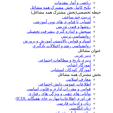
ریاضی و آمار مقدمات
پکیج کامل بخش مشترک همه مشاغل
حیطه تخصصی(بخش مشترک همه مشاغل)
تربیت چند ساحتی
آشنایی با فناوری های نوین آموزشی
روشها و فنون تدريس
سنجش و اندازه گيري پيشرفت تحصيلي
روانشناسي تربيتي
اسناد و قوانين بالادستي آموزش و پرورش
روانشناسي رشد و اختلالات يادگيري
عنوان مشاغل
دبير عربی
دبیری تاریخ و مطالعات اجتماعی
آموزگار ابتدایی
آموزگار کودکان استثنایی
بخش مشترک همه مشاغل
معارف اسلامی
اطلاعات عمومی دانش اجتماعی
قوانین و مقررات اداری و قانون اساسی
توانایی های ذهنی و ویژگی های رفتاری
فن اوری اطلاعات(مهارت خای هفتگانه ICDL)
زبان و ادبیات فارسی
زبان انگلیسی
ریاضی و آمار مقدمات