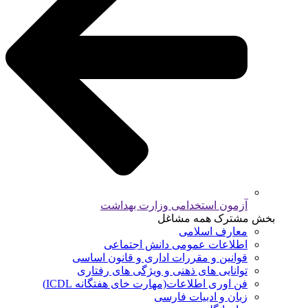
آزمون استخدامی وزارت بهداشت
بخش مشترک همه مشاغل
معارف اسلامی
اطلاعات عمومی دانش اجتماعی
قوانین و مقررات اداری و قانون اساسی
توانایی های ذهنی و ویژگی های رفتاری
فن اوری اطلاعات(مهارت خای هفتگانه ICDL)
زبان و ادبیات فارسی