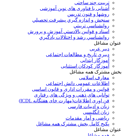
تربیت چند ساحتی
آشنایی با فناوری های نوین آموزشی
روشها و فنون تدريس
سنجش و اندازه گيري پيشرفت تحصيلي
روانشناسي تربيتي
اسناد و قوانين بالادستي آموزش و پرورش
روانشناسي رشد و اختلالات يادگيري
عنوان مشاغل
دبير عربی
دبیری تاریخ و مطالعات اجتماعی
آموزگار ابتدایی
آموزگار کودکان استثنایی
بخش مشترک همه مشاغل
معارف اسلامی
اطلاعات عمومی دانش اجتماعی
قوانین و مقررات اداری و قانون اساسی
توانایی های ذهنی و ویژگی های رفتاری
فن اوری اطلاعات(مهارت خای هفتگانه ICDL)
زبان و ادبیات فارسی
زبان انگلیسی
ریاضی و آمار مقدمات
پکیج کامل بخش مشترک همه مشاغل
عنوان مشاغل
همه مشاغل