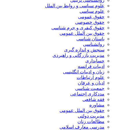
روانشناسی تربیتی
علوم سیاسی و روابط بین الملل
علوم سیاسی
حقوق عمومی
حقوق خصوصی
حقوق کیفری و جرم شناسی
حقوق بین الملل عمومی
باستان شناسی
روانشناسی
سنجش و اندازه گیری
مدیریت بازرگانی و راهبردی
حسابداری
ادبیات فرانسه
زبان و ادبیات انگلیسی
علوم ارتباطات
ادیان و عرفان
جمعیت شناسی
مددکاری اجتماعی
فقه شافعی
مشاوره
حقوق بین الملل عمومی
مدیریت دولتی
مطالعات زنان
مدرسی معارف اسلامی