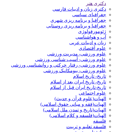
دکتری هنر
دکتری زبان و ادبیات فارسی
جغرافیای سیاسی
جغرافیا و برنامه ریزی شهری
جغرافیا و برنامه ریزی روستایی
ژئومورفولوژی
آب و هواشناسی
زبان و ادبیات عربی
علوم اقتصادی
علوم ورزشی- مدیریت ورزشی
علوم ورزشی- آسیب شناسی ورزشی
علوم ورزشی- رفتار حرکتی و روانشناسی ورزشی
علوم ورزشی- بیومکانیک ورزشی
تاریخ- تاریخ اسلام
تاریخ- تاریخ ایران بعد از اسلام
تاریخ-تاریخ ایران قبل از اسلام
علوم اجتماعی
الهیات(علوم قرآن و حدیث)
الهیات(فقه و مبانی حقوق اسلامی)
الهیات(تاریخ و تمدن ملل اسلامی)
الهیات(فلسفه و کلام اسلامی)
فلسفه
فلسفه تعلیم و تربیت