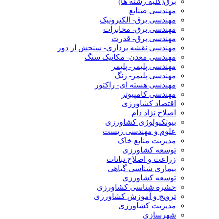
برق(کلیه رشته ها)
مهندسی صنایع
مهندسی برق- الکترونیک
مهندسی برق- مخابرات
مهندسی برق- قدرت
مهندسی نقشه برداری- سنجش از دور
مهندسی معدن- مکانیک سنگ
مهندسی پلیمر- پلیمر
مهندسی پلیمر- رنگ
مهندسی هسته ای- راکتور
مهندسی کامپیوتر
اقتصاد کشاورزی
اصلاح نژاد دام
بیوتکنولوژی کشاورزی
علوم و مهندسی زیست
مدیریت منابع خاک
توسعه کشاورزی
زراعت و اصلاح نباتات
بیماری شناسی گیاهی
توسعه کشاورزی
حشره شناسی کشاورزی
ترویج و آموزش کشاورزی
مدیریت کشاورزی
شهرسازی