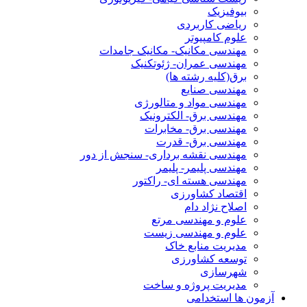
بیوفیزیک
ریاضی کاربردی
علوم کامپیوتر
مهندسی مکانیک- مکانیک جامدات
مهندسی عمران- ژئوتکنیک
برق(کلیه رشته ها)
مهندسی صنایع
مهندسی مواد و متالورژی
مهندسی برق- الکترونیک
مهندسی برق- مخابرات
مهندسی برق- قدرت
مهندسی نقشه برداری- سنجش از دور
مهندسی پلیمر- پلیمر
مهندسی هسته ای- راکتور
اقتصاد کشاورزی
اصلاح نژاد دام
علوم و مهندسی مرتع
علوم و مهندسی زیست
مدیریت منابع خاک
توسعه کشاورزی
شهرسازی
مدیریت پروژه و ساخت
آزمون ها استخدامی