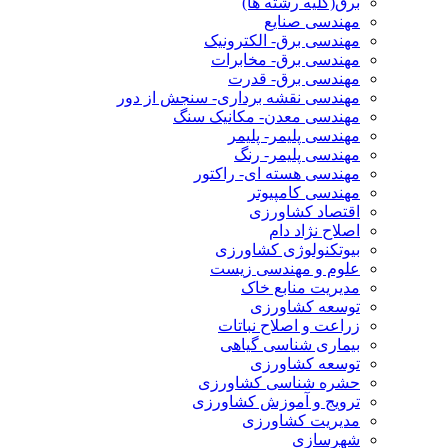
برق(کلیه رشته ها)
مهندسی صنایع
مهندسی برق- الکترونیک
مهندسی برق- مخابرات
مهندسی برق- قدرت
مهندسی نقشه برداری- سنجش از دور
مهندسی معدن- مکانیک سنگ
مهندسی پلیمر- پلیمر
مهندسی پلیمر- رنگ
مهندسی هسته ای- راکتور
مهندسی کامپیوتر
اقتصاد کشاورزی
اصلاح نژاد دام
بیوتکنولوژی کشاورزی
علوم و مهندسی زیست
مدیریت منابع خاک
توسعه کشاورزی
زراعت و اصلاح نباتات
بیماری شناسی گیاهی
توسعه کشاورزی
حشره شناسی کشاورزی
ترویج و آموزش کشاورزی
مدیریت کشاورزی
شهرسازی