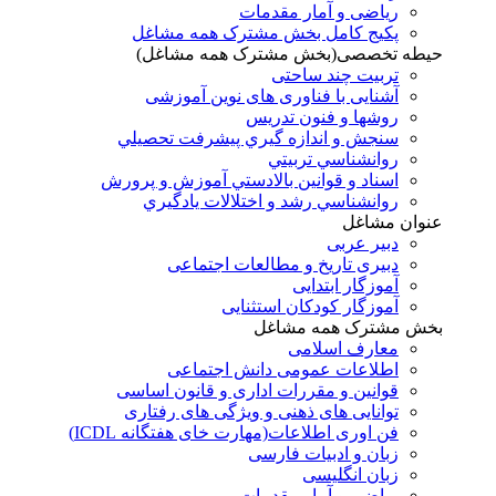
ریاضی و آمار مقدمات
پکیج کامل بخش مشترک همه مشاغل
حیطه تخصصی(بخش مشترک همه مشاغل)
تربیت چند ساحتی
آشنایی با فناوری های نوین آموزشی
روشها و فنون تدريس
سنجش و اندازه گيري پيشرفت تحصيلي
روانشناسي تربيتي
اسناد و قوانين بالادستي آموزش و پرورش
روانشناسي رشد و اختلالات يادگيري
عنوان مشاغل
دبير عربی
دبیری تاریخ و مطالعات اجتماعی
آموزگار ابتدایی
آموزگار کودکان استثنایی
بخش مشترک همه مشاغل
معارف اسلامی
اطلاعات عمومی دانش اجتماعی
قوانین و مقررات اداری و قانون اساسی
توانایی های ذهنی و ویژگی های رفتاری
فن اوری اطلاعات(مهارت خای هفتگانه ICDL)
زبان و ادبیات فارسی
زبان انگلیسی
ریاضی و آمار مقدمات