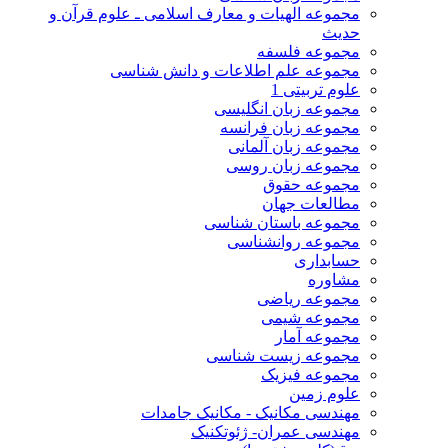
مجموعه الهیات و معارف اسلامی ـ علوم قرآن و
حدیث
مجموعه فلسفه
مجموعه علم اطلاعات و دانش شناسی
علوم تربیتی 1
مجموعه زبان انگلیسی
مجموعه زبان فرانسه
مجموعه زبان آلمانی
مجموعه زبان روسی
مجموعه حقوق
مطالعات جهان
مجموعه باستان شناسی
مجموعه روانشناسی
حسابداری
مشاوره
مجموعه ریاضی
مجموعه شیمی
مجموعه آمار
مجموعه زیست شناسی
مجموعه فیزیک
علوم زمین
مهندسی مکانیک - مکانیک جامدات
مهندسی عمران- ژئوتکنیک