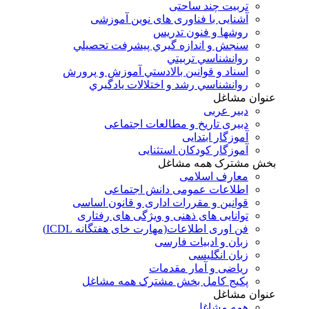
تربیت چند ساحتی
آشنایی با فناوری های نوین آموزشی
روشها و فنون تدريس
سنجش و اندازه گيري پيشرفت تحصيلي
روانشناسي تربيتي
اسناد و قوانين بالادستي آموزش و پرورش
روانشناسي رشد و اختلالات يادگيري
عنوان مشاغل
دبير عربی
دبیری تاریخ و مطالعات اجتماعی
آموزگار ابتدایی
آموزگار کودکان استثنایی
بخش مشترک همه مشاغل
معارف اسلامی
اطلاعات عمومی دانش اجتماعی
قوانین و مقررات اداری و قانون اساسی
توانایی های ذهنی و ویژگی های رفتاری
فن اوری اطلاعات(مهارت خای هفتگانه ICDL)
زبان و ادبیات فارسی
زبان انگلیسی
ریاضی و آمار مقدمات
پکیج کامل بخش مشترک همه مشاغل
عنوان مشاغل
همه مشاغل