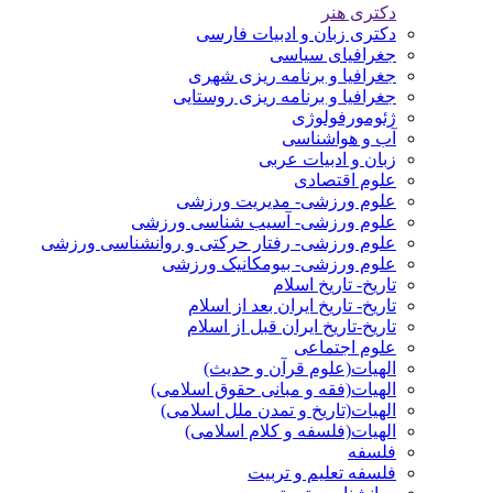
دکتری هنر
دکتری زبان و ادبیات فارسی
جغرافیای سیاسی
جغرافیا و برنامه ریزی شهری
جغرافیا و برنامه ریزی روستایی
ژئومورفولوژی
آب و هواشناسی
زبان و ادبیات عربی
علوم اقتصادی
علوم ورزشی- مدیریت ورزشی
علوم ورزشی- آسیب شناسی ورزشی
علوم ورزشی- رفتار حرکتی و روانشناسی ورزشی
علوم ورزشی- بیومکانیک ورزشی
تاریخ- تاریخ اسلام
تاریخ- تاریخ ایران بعد از اسلام
تاریخ-تاریخ ایران قبل از اسلام
علوم اجتماعی
الهیات(علوم قرآن و حدیث)
الهیات(فقه و مبانی حقوق اسلامی)
الهیات(تاریخ و تمدن ملل اسلامی)
الهیات(فلسفه و کلام اسلامی)
فلسفه
فلسفه تعلیم و تربیت