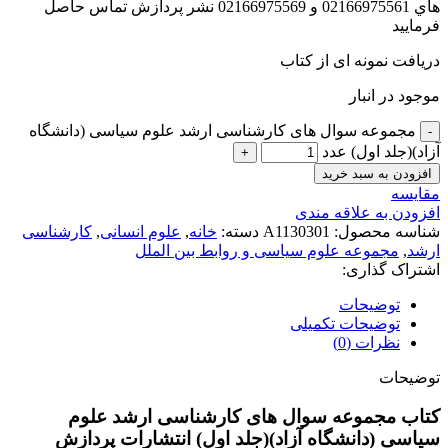
هاي 02166975561 و 02166975569 نشر پردازش تماس حاصل
فرماييد
دریافت نمونه ای از کتاب
موجود در انبار
مجموعه سوال های کارشناسی ارشد علوم سیاسی (دانشگاه
آزاد)(جلد اول) عدد
افزودن به سبد خرید
مقايسه
افزودن به علاقه مندی
شناسه محصول:
A1130301
دسته:
خانه
,
علوم انسانی
,
کارشناسی
ارشد
,
مجموعه علوم سیاسی و روابط بین الملل
اشتراک گذاری:
توضیحات
توضیحات تکمیلی
نظرات (0)
توضیحات
کتاب مجموعه سوال های کارشناسی ارشد علوم
سیاسی (دانشگاه آزاد)(جلد اول) انتشارات پردازش