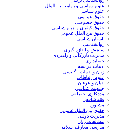
روانشناسی تربیتی
علوم سیاسی و روابط بین الملل
علوم سیاسی
حقوق عمومی
حقوق خصوصی
حقوق کیفری و جرم شناسی
حقوق بین الملل عمومی
باستان شناسی
روانشناسی
سنجش و اندازه گیری
مدیریت بازرگانی و راهبردی
حسابداری
ادبیات فرانسه
زبان و ادبیات انگلیسی
علوم ارتباطات
ادیان و عرفان
جمعیت شناسی
مددکاری اجتماعی
فقه شافعی
مشاوره
حقوق بین الملل عمومی
مدیریت دولتی
مطالعات زنان
مدرسی معارف اسلامی