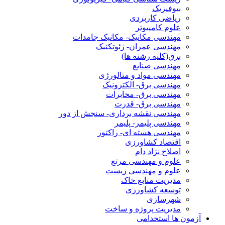
بیوفیزیک
ریاضی کاربردی
علوم کامپیوتر
مهندسی مکانیک- مکانیک جامدات
مهندسی عمران- ژئوتکنیک
برق(کلیه رشته ها)
مهندسی صنایع
مهندسی مواد و متالورژی
مهندسی برق- الکترونیک
مهندسی برق- مخابرات
مهندسی برق- قدرت
مهندسی نقشه برداری- سنجش از دور
مهندسی پلیمر- پلیمر
مهندسی هسته ای- راکتور
اقتصاد کشاورزی
اصلاح نژاد دام
علوم و مهندسی مرتع
علوم و مهندسی زیست
مدیریت منابع خاک
توسعه کشاورزی
شهرسازی
مدیریت پروژه و ساخت
آزمون ها استخدامی