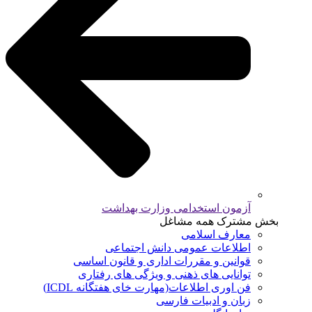
آزمون استخدامی وزارت بهداشت
بخش مشترک همه مشاغل
معارف اسلامی
اطلاعات عمومی دانش اجتماعی
قوانین و مقررات اداری و قانون اساسی
توانایی های ذهنی و ویژگی های رفتاری
فن اوری اطلاعات(مهارت خای هفتگانه ICDL)
زبان و ادبیات فارسی