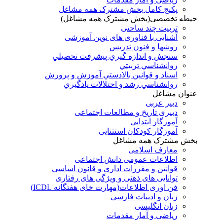
پکیج کامل بخش مشترک همه مشاغل
حیطه تخصصی(بخش مشترک همه مشاغل)
تربیت چند ساحتی
آشنایی با فناوری های نوین آموزشی
روشها و فنون تدريس
سنجش و اندازه گيري پيشرفت تحصيلي
روانشناسي تربيتي
اسناد و قوانين بالادستي آموزش و پرورش
روانشناسي رشد و اختلالات يادگيري
عنوان مشاغل
دبير عربی
دبیری تاریخ و مطالعات اجتماعی
آموزگار ابتدایی
آموزگار کودکان استثنایی
بخش مشترک همه مشاغل
معارف اسلامی
اطلاعات عمومی دانش اجتماعی
قوانین و مقررات اداری و قانون اساسی
توانایی های ذهنی و ویژگی های رفتاری
فن اوری اطلاعات(مهارت خای هفتگانه ICDL)
زبان و ادبیات فارسی
زبان انگلیسی
ریاضی و آمار مقدمات