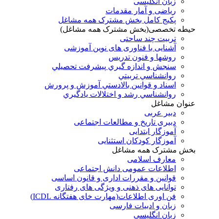
زبان انگلیسی
ریاضی و آمار مقدمات
پکیج کامل بخش مشترک همه مشاغل
حیطه تخصصی(بخش مشترک همه مشاغل)
تربیت چند ساحتی
آشنایی با فناوری های نوین آموزشی
روشها و فنون تدريس
سنجش و اندازه گيري پيشرفت تحصيلي
روانشناسي تربيتي
اسناد و قوانين بالادستي آموزش و پرورش
روانشناسي رشد و اختلالات يادگيري
عنوان مشاغل
دبير عربی
دبیری تاریخ و مطالعات اجتماعی
آموزگار ابتدایی
آموزگار کودکان استثنایی
بخش مشترک همه مشاغل
معارف اسلامی
اطلاعات عمومی دانش اجتماعی
قوانین و مقررات اداری و قانون اساسی
توانایی های ذهنی و ویژگی های رفتاری
فن اوری اطلاعات(مهارت خای هفتگانه ICDL)
زبان و ادبیات فارسی
زبان انگلیسی