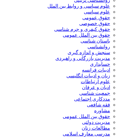
روانشناسی تربیتی
علوم سیاسی و روابط بین الملل
علوم سیاسی
حقوق عمومی
حقوق خصوصی
حقوق کیفری و جرم شناسی
حقوق بین الملل عمومی
باستان شناسی
روانشناسی
سنجش و اندازه گیری
مدیریت بازرگانی و راهبردی
حسابداری
ادبیات فرانسه
زبان و ادبیات انگلیسی
علوم ارتباطات
ادیان و عرفان
جمعیت شناسی
مددکاری اجتماعی
فقه شافعی
مشاوره
حقوق بین الملل عمومی
مدیریت دولتی
مطالعات زنان
مدرسی معارف اسلامی