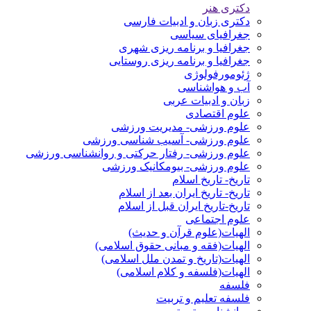
دکتری هنر
دکتری زبان و ادبیات فارسی
جغرافیای سیاسی
جغرافیا و برنامه ریزی شهری
جغرافیا و برنامه ریزی روستایی
ژئومورفولوژی
آب و هواشناسی
زبان و ادبیات عربی
علوم اقتصادی
علوم ورزشی- مدیریت ورزشی
علوم ورزشی- آسیب شناسی ورزشی
علوم ورزشی- رفتار حرکتی و روانشناسی ورزشی
علوم ورزشی- بیومکانیک ورزشی
تاریخ- تاریخ اسلام
تاریخ- تاریخ ایران بعد از اسلام
تاریخ-تاریخ ایران قبل از اسلام
علوم اجتماعی
الهیات(علوم قرآن و حدیث)
الهیات(فقه و مبانی حقوق اسلامی)
الهیات(تاریخ و تمدن ملل اسلامی)
الهیات(فلسفه و کلام اسلامی)
فلسفه
فلسفه تعلیم و تربیت