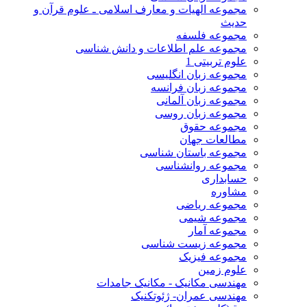
مجموعه الهیات و معارف اسلامی ـ علوم قرآن و
حدیث
مجموعه فلسفه
مجموعه علم اطلاعات و دانش شناسی
علوم تربیتی 1
مجموعه زبان انگلیسی
مجموعه زبان فرانسه
مجموعه زبان آلمانی
مجموعه زبان روسی
مجموعه حقوق
مطالعات جهان
مجموعه باستان شناسی
مجموعه روانشناسی
حسابداری
مشاوره
مجموعه ریاضی
مجموعه شیمی
مجموعه آمار
مجموعه زیست شناسی
مجموعه فیزیک
علوم زمین
مهندسی مکانیک - مکانیک جامدات
مهندسی عمران- ژئوتکنیک