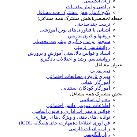
زبان انگلیسی
ریاضی و آمار مقدمات
پکیج کامل بخش مشترک همه مشاغل
حیطه تخصصی(بخش مشترک همه مشاغل)
تربیت چند ساحتی
آشنایی با فناوری های نوین آموزشی
روشها و فنون تدريس
سنجش و اندازه گيري پيشرفت تحصيلي
روانشناسي تربيتي
اسناد و قوانين بالادستي آموزش و پرورش
روانشناسي رشد و اختلالات يادگيري
عنوان مشاغل
دبير عربی
دبیری تاریخ و مطالعات اجتماعی
آموزگار ابتدایی
آموزگار کودکان استثنایی
بخش مشترک همه مشاغل
معارف اسلامی
اطلاعات عمومی دانش اجتماعی
قوانین و مقررات اداری و قانون اساسی
توانایی های ذهنی و ویژگی های رفتاری
فن اوری اطلاعات(مهارت خای هفتگانه ICDL)
زبان و ادبیات فارسی
زبان انگلیسی