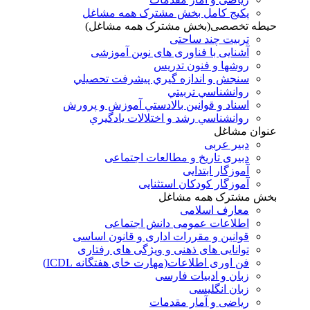
پکیج کامل بخش مشترک همه مشاغل
حیطه تخصصی(بخش مشترک همه مشاغل)
تربیت چند ساحتی
آشنایی با فناوری های نوین آموزشی
روشها و فنون تدريس
سنجش و اندازه گيري پيشرفت تحصيلي
روانشناسي تربيتي
اسناد و قوانين بالادستي آموزش و پرورش
روانشناسي رشد و اختلالات يادگيري
عنوان مشاغل
دبير عربی
دبیری تاریخ و مطالعات اجتماعی
آموزگار ابتدایی
آموزگار کودکان استثنایی
بخش مشترک همه مشاغل
معارف اسلامی
اطلاعات عمومی دانش اجتماعی
قوانین و مقررات اداری و قانون اساسی
توانایی های ذهنی و ویژگی های رفتاری
فن اوری اطلاعات(مهارت خای هفتگانه ICDL)
زبان و ادبیات فارسی
زبان انگلیسی
ریاضی و آمار مقدمات