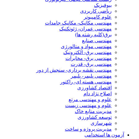
بیوفیزیک
ریاضی کاربردی
علوم کامپیوتر
مهندسی مکانیک- مکانیک جامدات
مهندسی عمران- ژئوتکنیک
برق(کلیه رشته ها)
مهندسی صنایع
مهندسی مواد و متالورژی
مهندسی برق- الکترونیک
مهندسی برق- مخابرات
مهندسی برق- قدرت
مهندسی نقشه برداری- سنجش از دور
مهندسی پلیمر- پلیمر
مهندسی هسته ای- راکتور
اقتصاد کشاورزی
اصلاح نژاد دام
علوم و مهندسی مرتع
علوم و مهندسی زیست
مدیریت منابع خاک
توسعه کشاورزی
شهرسازی
مدیریت پروژه و ساخت
آزمون ها استخدامی