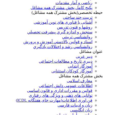
ریاضی و آمار مقدمات
پکیج کامل بخش مشترک همه مشاغل
حیطه تخصصی(بخش مشترک همه مشاغل)
تربیت چند ساحتی
آشنایی با فناوری های نوین آموزشی
روشها و فنون تدريس
سنجش و اندازه گيري پيشرفت تحصيلي
روانشناسي تربيتي
اسناد و قوانين بالادستي آموزش و پرورش
روانشناسي رشد و اختلالات يادگيري
عنوان مشاغل
دبير عربی
دبیری تاریخ و مطالعات اجتماعی
آموزگار ابتدایی
آموزگار کودکان استثنایی
بخش مشترک همه مشاغل
معارف اسلامی
اطلاعات عمومی دانش اجتماعی
قوانین و مقررات اداری و قانون اساسی
توانایی های ذهنی و ویژگی های رفتاری
فن اوری اطلاعات(مهارت خای هفتگانه ICDL)
زبان و ادبیات فارسی
زبان انگلیسی
ریاضی و آمار مقدمات