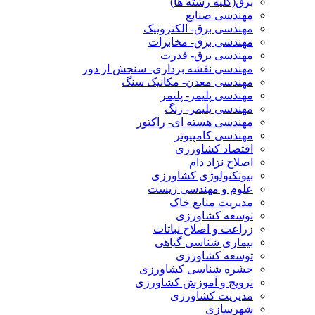
برق(کلیه رشته ها)
مهندسی صنایع
مهندسی برق- الکترونیک
مهندسی برق- مخابرات
مهندسی برق- قدرت
مهندسی نقشه برداری- سنجش از دور
مهندسی معدن- مکانیک سنگ
مهندسی پلیمر- پلیمر
مهندسی پلیمر- رنگ
مهندسی هسته ای- راکتور
مهندسی کامپیوتر
اقتصاد کشاورزی
اصلاح نژاد دام
بیوتکنولوژی کشاورزی
علوم و مهندسی زیست
مدیریت منابع خاک
توسعه کشاورزی
زراعت و اصلاح نباتات
بیماری شناسی گیاهی
توسعه کشاورزی
حشره شناسی کشاورزی
ترویج و آموزش کشاورزی
مدیریت کشاورزی
شهرسازی