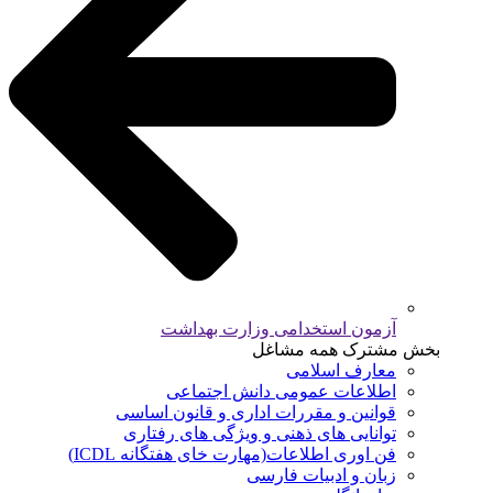
آزمون استخدامی وزارت بهداشت
بخش مشترک همه مشاغل
معارف اسلامی
اطلاعات عمومی دانش اجتماعی
قوانین و مقررات اداری و قانون اساسی
توانایی های ذهنی و ویژگی های رفتاری
فن اوری اطلاعات(مهارت خای هفتگانه ICDL)
زبان و ادبیات فارسی