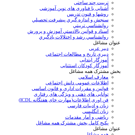
تربیت چند ساحتی
آشنایی با فناوری های نوین آموزشی
روشها و فنون تدريس
سنجش و اندازه گيري پيشرفت تحصيلي
روانشناسي تربيتي
اسناد و قوانين بالادستي آموزش و پرورش
روانشناسي رشد و اختلالات يادگيري
عنوان مشاغل
دبير عربی
دبیری تاریخ و مطالعات اجتماعی
آموزگار ابتدایی
آموزگار کودکان استثنایی
بخش مشترک همه مشاغل
معارف اسلامی
اطلاعات عمومی دانش اجتماعی
قوانین و مقررات اداری و قانون اساسی
توانایی های ذهنی و ویژگی های رفتاری
فن اوری اطلاعات(مهارت خای هفتگانه ICDL)
زبان و ادبیات فارسی
زبان انگلیسی
ریاضی و آمار مقدمات
پکیج کامل بخش مشترک همه مشاغل
عنوان مشاغل
همه مشاغل