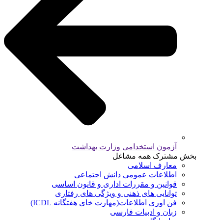
آزمون استخدامی وزارت بهداشت
بخش مشترک همه مشاغل
معارف اسلامی
اطلاعات عمومی دانش اجتماعی
قوانین و مقررات اداری و قانون اساسی
توانایی های ذهنی و ویژگی های رفتاری
فن اوری اطلاعات(مهارت خای هفتگانه ICDL)
زبان و ادبیات فارسی