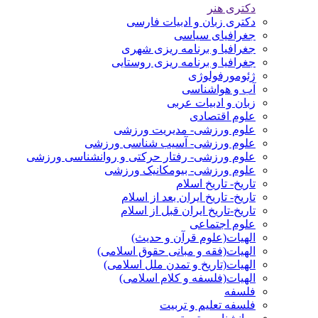
دکتری هنر
دکتری زبان و ادبیات فارسی
جغرافیای سیاسی
جغرافیا و برنامه ریزی شهری
جغرافیا و برنامه ریزی روستایی
ژئومورفولوژی
آب و هواشناسی
زبان و ادبیات عربی
علوم اقتصادی
علوم ورزشی- مدیریت ورزشی
علوم ورزشی- آسیب شناسی ورزشی
علوم ورزشی- رفتار حرکتی و روانشناسی ورزشی
علوم ورزشی- بیومکانیک ورزشی
تاریخ- تاریخ اسلام
تاریخ- تاریخ ایران بعد از اسلام
تاریخ-تاریخ ایران قبل از اسلام
علوم اجتماعی
الهیات(علوم قرآن و حدیث)
الهیات(فقه و مبانی حقوق اسلامی)
الهیات(تاریخ و تمدن ملل اسلامی)
الهیات(فلسفه و کلام اسلامی)
فلسفه
فلسفه تعلیم و تربیت