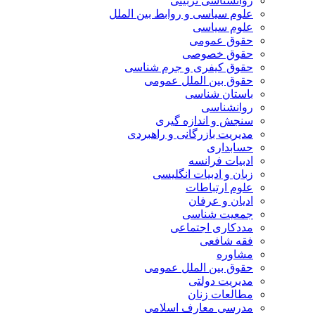
روانشناسی تربیتی
علوم سیاسی و روابط بین الملل
علوم سیاسی
حقوق عمومی
حقوق خصوصی
حقوق کیفری و جرم شناسی
حقوق بین الملل عمومی
باستان شناسی
روانشناسی
سنجش و اندازه گیری
مدیریت بازرگانی و راهبردی
حسابداری
ادبیات فرانسه
زبان و ادبیات انگلیسی
علوم ارتباطات
ادیان و عرفان
جمعیت شناسی
مددکاری اجتماعی
فقه شافعی
مشاوره
حقوق بین الملل عمومی
مدیریت دولتی
مطالعات زنان
مدرسی معارف اسلامی