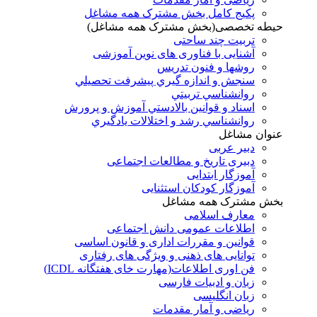
پکیج کامل بخش مشترک همه مشاغل
حیطه تخصصی(بخش مشترک همه مشاغل)
تربیت چند ساحتی
آشنایی با فناوری های نوین آموزشی
روشها و فنون تدريس
سنجش و اندازه گيري پيشرفت تحصيلي
روانشناسي تربيتي
اسناد و قوانين بالادستي آموزش و پرورش
روانشناسي رشد و اختلالات يادگيري
عنوان مشاغل
دبير عربی
دبیری تاریخ و مطالعات اجتماعی
آموزگار ابتدایی
آموزگار کودکان استثنایی
بخش مشترک همه مشاغل
معارف اسلامی
اطلاعات عمومی دانش اجتماعی
قوانین و مقررات اداری و قانون اساسی
توانایی های ذهنی و ویژگی های رفتاری
فن اوری اطلاعات(مهارت خای هفتگانه ICDL)
زبان و ادبیات فارسی
زبان انگلیسی
ریاضی و آمار مقدمات