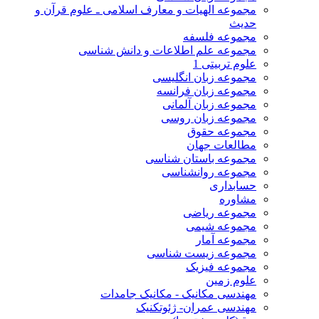
مجموعه الهیات و معارف اسلامی ـ علوم قرآن و
حدیث
مجموعه فلسفه
مجموعه علم اطلاعات و دانش شناسی
علوم تربیتی 1
مجموعه زبان انگلیسی
مجموعه زبان فرانسه
مجموعه زبان آلمانی
مجموعه زبان روسی
مجموعه حقوق
مطالعات جهان
مجموعه باستان شناسی
مجموعه روانشناسی
حسابداری
مشاوره
مجموعه ریاضی
مجموعه شیمی
مجموعه آمار
مجموعه زیست شناسی
مجموعه فیزیک
علوم زمین
مهندسی مکانیک - مکانیک جامدات
مهندسی عمران- ژئوتکنیک