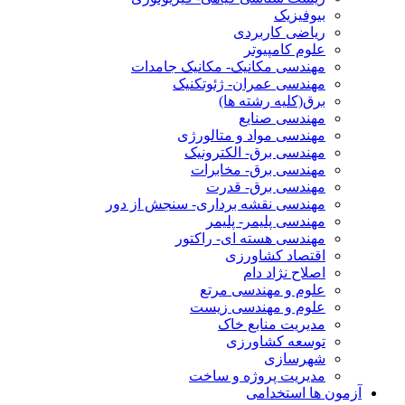
بیوفیزیک
ریاضی کاربردی
علوم کامپیوتر
مهندسی مکانیک- مکانیک جامدات
مهندسی عمران- ژئوتکنیک
برق(کلیه رشته ها)
مهندسی صنایع
مهندسی مواد و متالورژی
مهندسی برق- الکترونیک
مهندسی برق- مخابرات
مهندسی برق- قدرت
مهندسی نقشه برداری- سنجش از دور
مهندسی پلیمر- پلیمر
مهندسی هسته ای- راکتور
اقتصاد کشاورزی
اصلاح نژاد دام
علوم و مهندسی مرتع
علوم و مهندسی زیست
مدیریت منابع خاک
توسعه کشاورزی
شهرسازی
مدیریت پروژه و ساخت
آزمون ها استخدامی