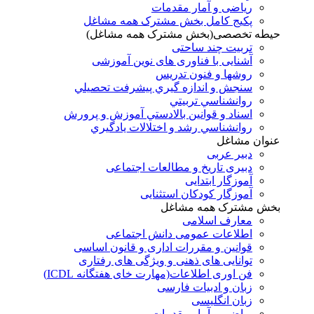
ریاضی و آمار مقدمات
پکیج کامل بخش مشترک همه مشاغل
حیطه تخصصی(بخش مشترک همه مشاغل)
تربیت چند ساحتی
آشنایی با فناوری های نوین آموزشی
روشها و فنون تدريس
سنجش و اندازه گيري پيشرفت تحصيلي
روانشناسي تربيتي
اسناد و قوانين بالادستي آموزش و پرورش
روانشناسي رشد و اختلالات يادگيري
عنوان مشاغل
دبير عربی
دبیری تاریخ و مطالعات اجتماعی
آموزگار ابتدایی
آموزگار کودکان استثنایی
بخش مشترک همه مشاغل
معارف اسلامی
اطلاعات عمومی دانش اجتماعی
قوانین و مقررات اداری و قانون اساسی
توانایی های ذهنی و ویژگی های رفتاری
فن اوری اطلاعات(مهارت خای هفتگانه ICDL)
زبان و ادبیات فارسی
زبان انگلیسی
ریاضی و آمار مقدمات