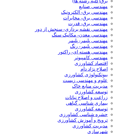
برق(کلیه رشته ها)
مهندسی صنایع
مهندسی برق- الکترونیک
مهندسی برق- مخابرات
مهندسی برق- قدرت
مهندسی نقشه برداری- سنجش از دور
مهندسی معدن- مکانیک سنگ
مهندسی پلیمر- پلیمر
مهندسی پلیمر- رنگ
مهندسی هسته ای- راکتور
مهندسی کامپیوتر
اقتصاد کشاورزی
اصلاح نژاد دام
بیوتکنولوژی کشاورزی
علوم و مهندسی زیست
مدیریت منابع خاک
توسعه کشاورزی
زراعت و اصلاح نباتات
بیماری شناسی گیاهی
توسعه کشاورزی
حشره شناسی کشاورزی
ترویج و آموزش کشاورزی
مدیریت کشاورزی
شهرسازی