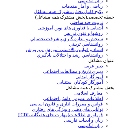
زبان انگلیسی
ریاضی و آمار مقدمات
پکیج کامل بخش مشترک همه مشاغل
حیطه تخصصی(بخش مشترک همه مشاغل)
تربیت چند ساحتی
آشنایی با فناوری های نوین آموزشی
روشها و فنون تدريس
سنجش و اندازه گيري پيشرفت تحصيلي
روانشناسي تربيتي
اسناد و قوانين بالادستي آموزش و پرورش
روانشناسي رشد و اختلالات يادگيري
عنوان مشاغل
دبير عربی
دبیری تاریخ و مطالعات اجتماعی
آموزگار ابتدایی
آموزگار کودکان استثنایی
بخش مشترک همه مشاغل
معارف اسلامی
اطلاعات عمومی دانش اجتماعی
قوانین و مقررات اداری و قانون اساسی
توانایی های ذهنی و ویژگی های رفتاری
فن اوری اطلاعات(مهارت خای هفتگانه ICDL)
زبان و ادبیات فارسی
زبان انگلیسی