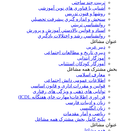
تربیت چند ساحتی
آشنایی با فناوری های نوین آموزشی
روشها و فنون تدريس
سنجش و اندازه گيري پيشرفت تحصيلي
روانشناسي تربيتي
اسناد و قوانين بالادستي آموزش و پرورش
روانشناسي رشد و اختلالات يادگيري
عنوان مشاغل
دبير عربی
دبیری تاریخ و مطالعات اجتماعی
آموزگار ابتدایی
آموزگار کودکان استثنایی
بخش مشترک همه مشاغل
معارف اسلامی
اطلاعات عمومی دانش اجتماعی
قوانین و مقررات اداری و قانون اساسی
توانایی های ذهنی و ویژگی های رفتاری
فن اوری اطلاعات(مهارت خای هفتگانه ICDL)
زبان و ادبیات فارسی
زبان انگلیسی
ریاضی و آمار مقدمات
پکیج کامل بخش مشترک همه مشاغل
عنوان مشاغل
همه مشاغل