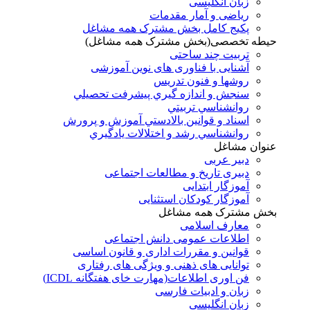
زبان انگلیسی
ریاضی و آمار مقدمات
پکیج کامل بخش مشترک همه مشاغل
حیطه تخصصی(بخش مشترک همه مشاغل)
تربیت چند ساحتی
آشنایی با فناوری های نوین آموزشی
روشها و فنون تدريس
سنجش و اندازه گيري پيشرفت تحصيلي
روانشناسي تربيتي
اسناد و قوانين بالادستي آموزش و پرورش
روانشناسي رشد و اختلالات يادگيري
عنوان مشاغل
دبير عربی
دبیری تاریخ و مطالعات اجتماعی
آموزگار ابتدایی
آموزگار کودکان استثنایی
بخش مشترک همه مشاغل
معارف اسلامی
اطلاعات عمومی دانش اجتماعی
قوانین و مقررات اداری و قانون اساسی
توانایی های ذهنی و ویژگی های رفتاری
فن اوری اطلاعات(مهارت خای هفتگانه ICDL)
زبان و ادبیات فارسی
زبان انگلیسی