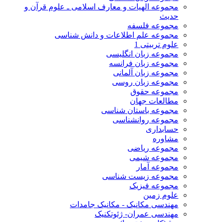
مجموعه الهیات و معارف اسلامی ـ علوم قرآن و
حدیث
مجموعه فلسفه
مجموعه علم اطلاعات و دانش شناسی
علوم تربیتی 1
مجموعه زبان انگلیسی
مجموعه زبان فرانسه
مجموعه زبان آلمانی
مجموعه زبان روسی
مجموعه حقوق
مطالعات جهان
مجموعه باستان شناسی
مجموعه روانشناسی
حسابداری
مشاوره
مجموعه ریاضی
مجموعه شیمی
مجموعه آمار
مجموعه زیست شناسی
مجموعه فیزیک
علوم زمین
مهندسی مکانیک - مکانیک جامدات
مهندسی عمران- ژئوتکنیک