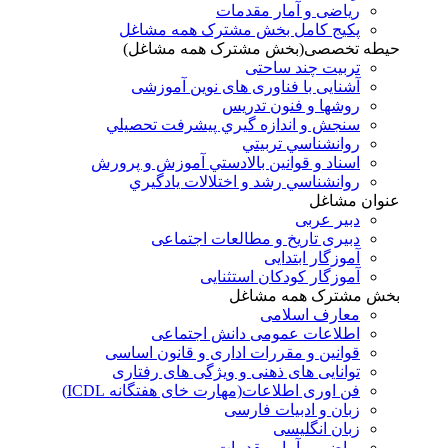
ریاضی و آمار مقدمات
پکیج کامل بخش مشترک همه مشاغل
حیطه تخصصی(بخش مشترک همه مشاغل)
تربیت چند ساحتی
آشنایی با فناوری های نوین آموزشی
روشها و فنون تدريس
سنجش و اندازه گيري پيشرفت تحصيلي
روانشناسي تربيتي
اسناد و قوانين بالادستي آموزش و پرورش
روانشناسي رشد و اختلالات يادگيري
عنوان مشاغل
دبير عربی
دبیری تاریخ و مطالعات اجتماعی
آموزگار ابتدایی
آموزگار کودکان استثنایی
بخش مشترک همه مشاغل
معارف اسلامی
اطلاعات عمومی دانش اجتماعی
قوانین و مقررات اداری و قانون اساسی
توانایی های ذهنی و ویژگی های رفتاری
فن اوری اطلاعات(مهارت خای هفتگانه ICDL)
زبان و ادبیات فارسی
زبان انگلیسی
ریاضی و آمار مقدمات