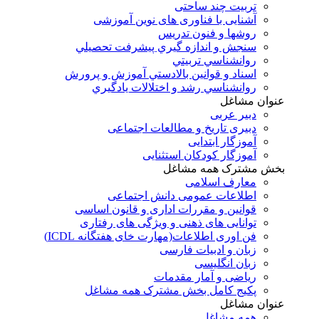
تربیت چند ساحتی
آشنایی با فناوری های نوین آموزشی
روشها و فنون تدريس
سنجش و اندازه گيري پيشرفت تحصيلي
روانشناسي تربيتي
اسناد و قوانين بالادستي آموزش و پرورش
روانشناسي رشد و اختلالات يادگيري
عنوان مشاغل
دبير عربی
دبیری تاریخ و مطالعات اجتماعی
آموزگار ابتدایی
آموزگار کودکان استثنایی
بخش مشترک همه مشاغل
معارف اسلامی
اطلاعات عمومی دانش اجتماعی
قوانین و مقررات اداری و قانون اساسی
توانایی های ذهنی و ویژگی های رفتاری
فن اوری اطلاعات(مهارت خای هفتگانه ICDL)
زبان و ادبیات فارسی
زبان انگلیسی
ریاضی و آمار مقدمات
پکیج کامل بخش مشترک همه مشاغل
عنوان مشاغل
همه مشاغل