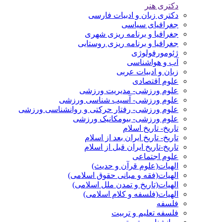
دکتری هنر
دکتری زبان و ادبیات فارسی
جغرافیای سیاسی
جغرافیا و برنامه ریزی شهری
جغرافیا و برنامه ریزی روستایی
ژئومورفولوژی
آب و هواشناسی
زبان و ادبیات عربی
علوم اقتصادی
علوم ورزشی- مدیریت ورزشی
علوم ورزشی- آسیب شناسی ورزشی
علوم ورزشی- رفتار حرکتی و روانشناسی ورزشی
علوم ورزشی- بیومکانیک ورزشی
تاریخ- تاریخ اسلام
تاریخ- تاریخ ایران بعد از اسلام
تاریخ-تاریخ ایران قبل از اسلام
علوم اجتماعی
الهیات(علوم قرآن و حدیث)
الهیات(فقه و مبانی حقوق اسلامی)
الهیات(تاریخ و تمدن ملل اسلامی)
الهیات(فلسفه و کلام اسلامی)
فلسفه
فلسفه تعلیم و تربیت