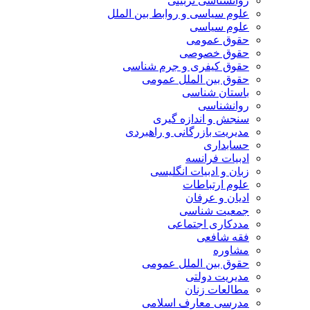
روانشناسی تربیتی
علوم سیاسی و روابط بین الملل
علوم سیاسی
حقوق عمومی
حقوق خصوصی
حقوق کیفری و جرم شناسی
حقوق بین الملل عمومی
باستان شناسی
روانشناسی
سنجش و اندازه گیری
مدیریت بازرگانی و راهبردی
حسابداری
ادبیات فرانسه
زبان و ادبیات انگلیسی
علوم ارتباطات
ادیان و عرفان
جمعیت شناسی
مددکاری اجتماعی
فقه شافعی
مشاوره
حقوق بین الملل عمومی
مدیریت دولتی
مطالعات زنان
مدرسی معارف اسلامی