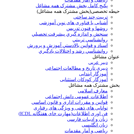
پکیج کامل بخش مشترک همه مشاغل
حیطه تخصصی(بخش مشترک همه مشاغل)
تربیت چند ساحتی
آشنایی با فناوری های نوین آموزشی
روشها و فنون تدريس
سنجش و اندازه گيري پيشرفت تحصيلي
روانشناسي تربيتي
اسناد و قوانين بالادستي آموزش و پرورش
روانشناسي رشد و اختلالات يادگيري
عنوان مشاغل
دبير عربی
دبیری تاریخ و مطالعات اجتماعی
آموزگار ابتدایی
آموزگار کودکان استثنایی
بخش مشترک همه مشاغل
معارف اسلامی
اطلاعات عمومی دانش اجتماعی
قوانین و مقررات اداری و قانون اساسی
توانایی های ذهنی و ویژگی های رفتاری
فن اوری اطلاعات(مهارت خای هفتگانه ICDL)
زبان و ادبیات فارسی
زبان انگلیسی
ریاضی و آمار مقدمات