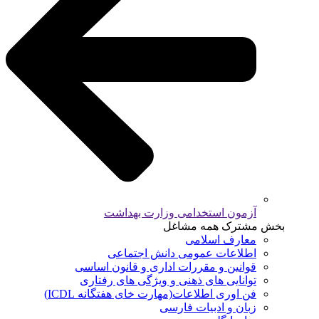
آزمون استخدامی وزارت بهداشت
بخش مشترک همه مشاغل
معارف اسلامی
اطلاعات عمومی دانش اجتماعی
قوانین و مقررات اداری و قانون اساسی
توانایی های ذهنی و ویژگی های رفتاری
فن اوری اطلاعات(مهارت خای هفتگانه ICDL)
زبان و ادبیات فارسی