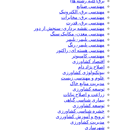
برق(کلیه رشته ها)
مهندسی صنایع
مهندسی برق- الکترونیک
مهندسی برق- مخابرات
مهندسی برق- قدرت
مهندسی نقشه برداری- سنجش از دور
مهندسی معدن- مکانیک سنگ
مهندسی پلیمر- پلیمر
مهندسی پلیمر- رنگ
مهندسی هسته ای- راکتور
مهندسی کامپیوتر
اقتصاد کشاورزی
اصلاح نژاد دام
بیوتکنولوژی کشاورزی
علوم و مهندسی زیست
مدیریت منابع خاک
توسعه کشاورزی
زراعت و اصلاح نباتات
بیماری شناسی گیاهی
توسعه کشاورزی
حشره شناسی کشاورزی
ترویج و آموزش کشاورزی
مدیریت کشاورزی
شهرسازی