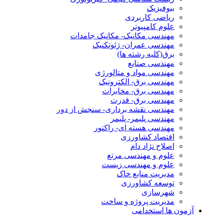
بیوفیزیک
ریاضی کاربردی
علوم کامپیوتر
مهندسی مکانیک- مکانیک جامدات
مهندسی عمران- ژئوتکنیک
برق(کلیه رشته ها)
مهندسی صنایع
مهندسی مواد و متالورژی
مهندسی برق- الکترونیک
مهندسی برق- مخابرات
مهندسی برق- قدرت
مهندسی نقشه برداری- سنجش از دور
مهندسی پلیمر- پلیمر
مهندسی هسته ای- راکتور
اقتصاد کشاورزی
اصلاح نژاد دام
علوم و مهندسی مرتع
علوم و مهندسی زیست
مدیریت منابع خاک
توسعه کشاورزی
شهرسازی
مدیریت پروژه و ساخت
آزمون ها استخدامی