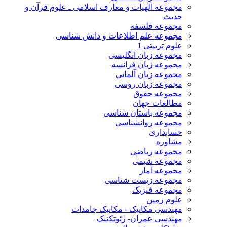
مجموعه الهیات و معارف اسلامی ـ علوم قرآن و
حدیث
مجموعه فلسفه
مجموعه علم اطلاعات و دانش شناسی
علوم تربیتی 1
مجموعه زبان انگلیسی
مجموعه زبان فرانسه
مجموعه زبان آلمانی
مجموعه زبان روسی
مجموعه حقوق
مطالعات جهان
مجموعه باستان شناسی
مجموعه روانشناسی
حسابداری
مشاوره
مجموعه ریاضی
مجموعه شیمی
مجموعه آمار
مجموعه زیست شناسی
مجموعه فیزیک
علوم زمین
مهندسی مکانیک - مکانیک جامدات
مهندسی عمران- ژئوتکنیک