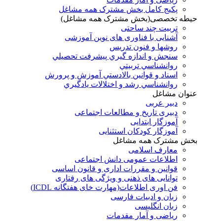
پکیج کامل بخش مشترک همه مشاغل
حیطه تخصصی(بخش مشترک همه مشاغل)
تربیت چند ساحتی
آشنایی با فناوری های نوین آموزشی
روشها و فنون تدريس
سنجش و اندازه گيري پيشرفت تحصيلي
روانشناسي تربيتي
اسناد و قوانين بالادستي آموزش و پرورش
روانشناسي رشد و اختلالات يادگيري
عنوان مشاغل
دبير عربی
دبیری تاریخ و مطالعات اجتماعی
آموزگار ابتدایی
آموزگار کودکان استثنایی
بخش مشترک همه مشاغل
معارف اسلامی
اطلاعات عمومی دانش اجتماعی
قوانین و مقررات اداری و قانون اساسی
توانایی های ذهنی و ویژگی های رفتاری
فن اوری اطلاعات(مهارت خای هفتگانه ICDL)
زبان و ادبیات فارسی
زبان انگلیسی
ریاضی و آمار مقدمات