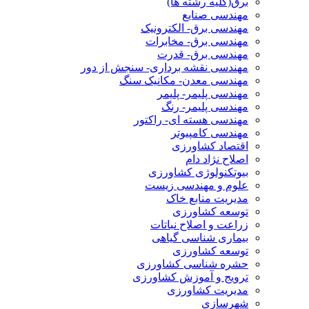
برق(کلیه رشته ها)
مهندسی صنایع
مهندسی برق- الکترونیک
مهندسی برق- مخابرات
مهندسی برق- قدرت
مهندسی نقشه برداری- سنجش از دور
مهندسی معدن- مکانیک سنگ
مهندسی پلیمر- پلیمر
مهندسی پلیمر- رنگ
مهندسی هسته ای- راکتور
مهندسی کامپیوتر
اقتصاد کشاورزی
اصلاح نژاد دام
بیوتکنولوژی کشاورزی
علوم و مهندسی زیست
مدیریت منابع خاک
توسعه کشاورزی
زراعت و اصلاح نباتات
بیماری شناسی گیاهی
توسعه کشاورزی
حشره شناسی کشاورزی
ترویج و آموزش کشاورزی
مدیریت کشاورزی
شهرسازی