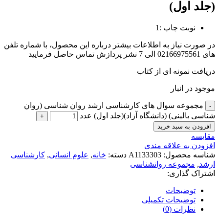
(جلد اول)
نوبت چاپ :1
در صورت نیاز به اطلاعات بیشتر درباره این محصول، با شماره تلفن
های 02166975561 الی 7 نشر پردازش تماس حاصل فرمایید
دریافت نمونه ای از کتاب
موجود در انبار
مجموعه سوال های کارشناسی ارشد روان شناسی (روان
شناسی بالینی) (دانشگاه آزاد)(جلد اول) عدد
افزودن به سبد خرید
مقايسه
افزودن به علاقه مندی
شناسه محصول:
A1133303
دسته:
خانه
,
علوم انسانی
,
کارشناسی
ارشد
,
مجموعه روانشناسی
اشتراک گذاری:
توضیحات
توضیحات تکمیلی
نظرات (0)