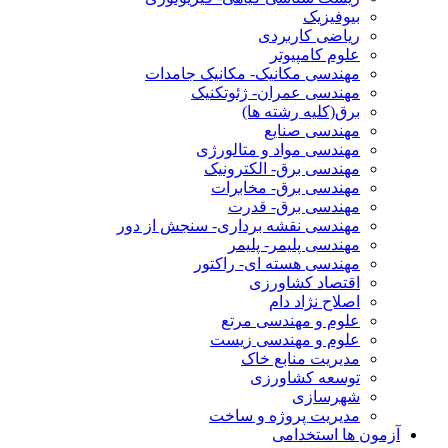
بیوفیزیک
ریاضی کاربردی
علوم کامپیوتر
مهندسی مکانیک- مکانیک جامدات
مهندسی عمران- ژئوتکنیک
برق(کلیه رشته ها)
مهندسی صنایع
مهندسی مواد و متالورژی
مهندسی برق- الکترونیک
مهندسی برق- مخابرات
مهندسی برق- قدرت
مهندسی نقشه برداری- سنجش از دور
مهندسی پلیمر- پلیمر
مهندسی هسته ای- راکتور
اقتصاد کشاورزی
اصلاح نژاد دام
علوم و مهندسی مرتع
علوم و مهندسی زیست
مدیریت منابع خاک
توسعه کشاورزی
شهرسازی
مدیریت پروژه و ساخت
آزمون ها استخدامی