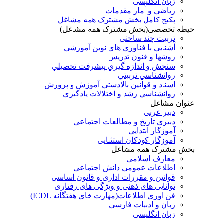
زبان انگلیسی
ریاضی و آمار مقدمات
پکیج کامل بخش مشترک همه مشاغل
حیطه تخصصی(بخش مشترک همه مشاغل)
تربیت چند ساحتی
آشنایی با فناوری های نوین آموزشی
روشها و فنون تدريس
سنجش و اندازه گيري پيشرفت تحصيلي
روانشناسي تربيتي
اسناد و قوانين بالادستي آموزش و پرورش
روانشناسي رشد و اختلالات يادگيري
عنوان مشاغل
دبير عربی
دبیری تاریخ و مطالعات اجتماعی
آموزگار ابتدایی
آموزگار کودکان استثنایی
بخش مشترک همه مشاغل
معارف اسلامی
اطلاعات عمومی دانش اجتماعی
قوانین و مقررات اداری و قانون اساسی
توانایی های ذهنی و ویژگی های رفتاری
فن اوری اطلاعات(مهارت خای هفتگانه ICDL)
زبان و ادبیات فارسی
زبان انگلیسی