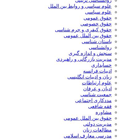
روانشناسی تربیتی
علوم سیاسی و روابط بین الملل
علوم سیاسی
حقوق عمومی
حقوق خصوصی
حقوق کیفری و جرم شناسی
حقوق بین الملل عمومی
باستان شناسی
روانشناسی
سنجش و اندازه گیری
مدیریت بازرگانی و راهبردی
حسابداری
ادبیات فرانسه
زبان و ادبیات انگلیسی
علوم ارتباطات
ادیان و عرفان
جمعیت شناسی
مددکاری اجتماعی
فقه شافعی
مشاوره
حقوق بین الملل عمومی
مدیریت دولتی
مطالعات زنان
مدرسی معارف اسلامی