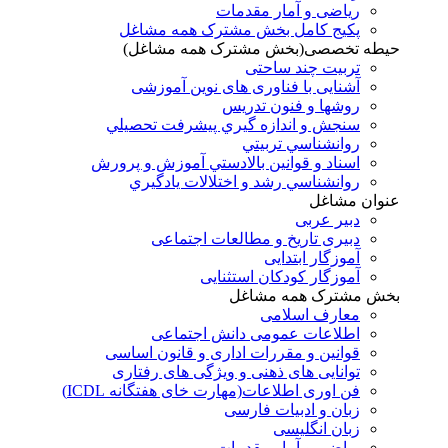
ریاضی و آمار مقدمات
پکیج کامل بخش مشترک همه مشاغل
حیطه تخصصی(بخش مشترک همه مشاغل)
تربیت چند ساحتی
آشنایی با فناوری های نوین آموزشی
روشها و فنون تدريس
سنجش و اندازه گيري پيشرفت تحصيلي
روانشناسي تربيتي
اسناد و قوانين بالادستي آموزش و پرورش
روانشناسي رشد و اختلالات يادگيري
عنوان مشاغل
دبير عربی
دبیری تاریخ و مطالعات اجتماعی
آموزگار ابتدایی
آموزگار کودکان استثنایی
بخش مشترک همه مشاغل
معارف اسلامی
اطلاعات عمومی دانش اجتماعی
قوانین و مقررات اداری و قانون اساسی
توانایی های ذهنی و ویژگی های رفتاری
فن اوری اطلاعات(مهارت خای هفتگانه ICDL)
زبان و ادبیات فارسی
زبان انگلیسی
ریاضی و آمار مقدمات