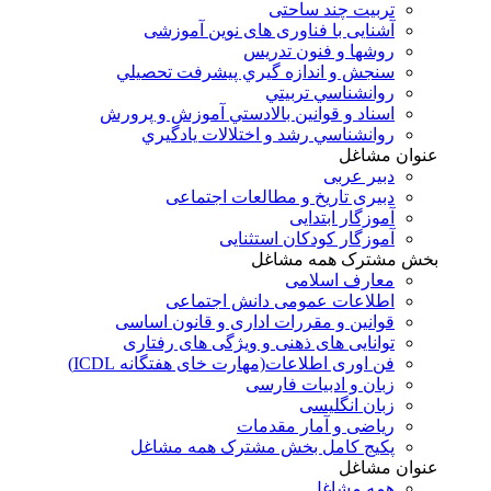
تربیت چند ساحتی
آشنایی با فناوری های نوین آموزشی
روشها و فنون تدريس
سنجش و اندازه گيري پيشرفت تحصيلي
روانشناسي تربيتي
اسناد و قوانين بالادستي آموزش و پرورش
روانشناسي رشد و اختلالات يادگيري
عنوان مشاغل
دبير عربی
دبیری تاریخ و مطالعات اجتماعی
آموزگار ابتدایی
آموزگار کودکان استثنایی
بخش مشترک همه مشاغل
معارف اسلامی
اطلاعات عمومی دانش اجتماعی
قوانین و مقررات اداری و قانون اساسی
توانایی های ذهنی و ویژگی های رفتاری
فن اوری اطلاعات(مهارت خای هفتگانه ICDL)
زبان و ادبیات فارسی
زبان انگلیسی
ریاضی و آمار مقدمات
پکیج کامل بخش مشترک همه مشاغل
عنوان مشاغل
همه مشاغل