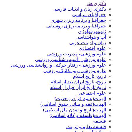
دکتری هنر
دکتری زبان و ادبیات فارسی
جغرافیای سیاسی
جغرافیا و برنامه ریزی شهری
جغرافیا و برنامه ریزی روستایی
ژئومورفولوژی
آب و هواشناسی
زبان و ادبیات عربی
علوم اقتصادی
علوم ورزشی- مدیریت ورزشی
علوم ورزشی- آسیب شناسی ورزشی
علوم ورزشی- رفتار حرکتی و روانشناسی ورزشی
علوم ورزشی- بیومکانیک ورزشی
تاریخ- تاریخ اسلام
تاریخ- تاریخ ایران بعد از اسلام
تاریخ-تاریخ ایران قبل از اسلام
علوم اجتماعی
الهیات(علوم قرآن و حدیث)
الهیات(فقه و مبانی حقوق اسلامی)
الهیات(تاریخ و تمدن ملل اسلامی)
الهیات(فلسفه و کلام اسلامی)
فلسفه
فلسفه تعلیم و تربیت