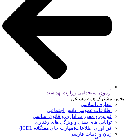
آزمون استخدامی وزارت بهداشت
بخش مشترک همه مشاغل
معارف اسلامی
اطلاعات عمومی دانش اجتماعی
قوانین و مقررات اداری و قانون اساسی
توانایی های ذهنی و ویژگی های رفتاری
فن اوری اطلاعات(مهارت خای هفتگانه ICDL)
زبان و ادبیات فارسی